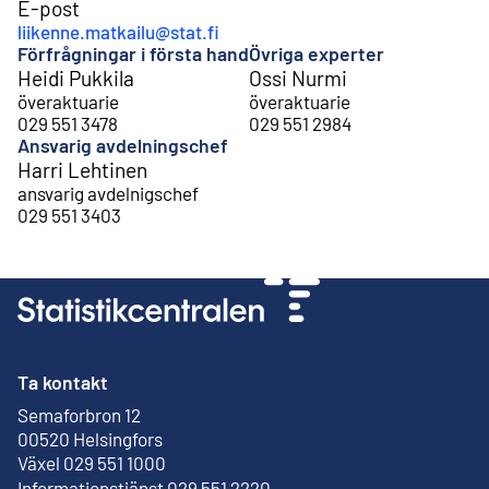
E-post
liikenne.matkailu@stat.fi
Förfrågningar i första hand
Övriga experter
Heidi Pukkila
Ossi Nurmi
överaktuarie
överaktuarie
029 551 3478
029 551 2984
Ansvarig avdelningschef
Harri Lehtinen
ansvarig avdelnigschef
029 551 3403
Ta kontakt
Semaforbron 12
Extern länk
00520 Helsingfors
Växel 029 551 1000
Informationstjänst 029 551 2220