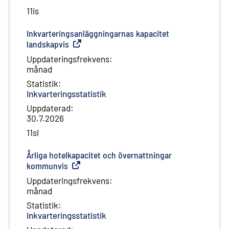
11is
Inkvarteringsanläggningarnas kapacitet
landskapvis
(
Extern länk
)
Uppdateringsfrekvens
:
månad
Statistik
:
Inkvarteringsstatistik
Uppdaterad
:
30.7.2026
11sl
Årliga hotelkapacitet och övernattningar
kommunvis
(
Extern länk
)
Uppdateringsfrekvens
:
månad
Statistik
:
Inkvarteringsstatistik