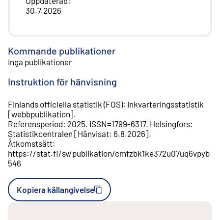
Uppdaterad
:
30.7.2026
Kommande publikationer
Inga publikationer
Instruktion för hänvisning
Finlands officiella statistik (FOS)
:
Inkvarteringsstatistik
[
webbpublikation
].
Referensperiod
:
2025
.
ISSN=
1799-6317
.
Helsingfors
:
Statistikcentralen
[
Hänvisat
:
6.8.2026
].
Åtkomstsätt
:
https://stat.fi/sv/publikation/cmfzbk1ke372u07uq6vpyb
546
Kopiera källangivelse