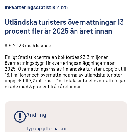
l
i
Inkvarteringsstatistik
2025
n
n
Utländska turisters övernattningar 13
e
procent fler år 2025 än året innan
h
å
l
8.5.2026
meddelande
l
Enligt Statistikcentralen bokfördes 23,3 miljoner
övernattningsdygn i inkvarteringsanläggningarna år
2025. Övernattningarna av finländska turister uppgick till
16,1 miljoner och övernattningarna av utländska turister
uppgick till 7,2 miljoner. Det totala antalet övernattningar
ökade med 3 procent från året innan.
Ändring
Typuppgifterna om