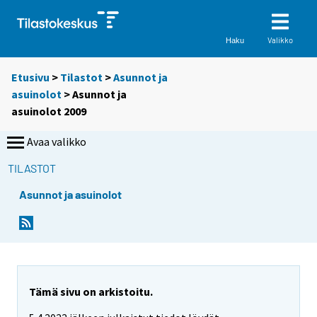
Valikko
Haku
Etusivu
>
Tilastot
>
Asunnot ja
asuinolot
> Asunnot ja
asuinolot 2009
Avaa valikko
TILASTOT
Asunnot ja asuinolot
Tämä sivu on arkistoitu.