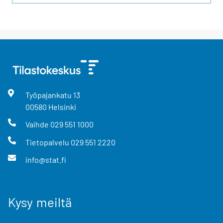
Työpajankatu
13
00580
Helsinki
Vaihde
029 551 1000
Tietopalvelu
029 551 2220
info@stat.fi
Kysy meiltä