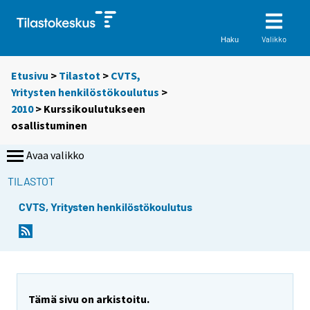
Valikko
Haku
Etusivu
>
Tilastot
>
CVTS,
Yritysten henkilöstökoulutus
>
2010
>
Kurssikoulutukseen
osallistuminen
Avaa valikko
TILASTOT
CVTS, Yritysten henkilöstökoulutus
Tämä sivu on arkistoitu.