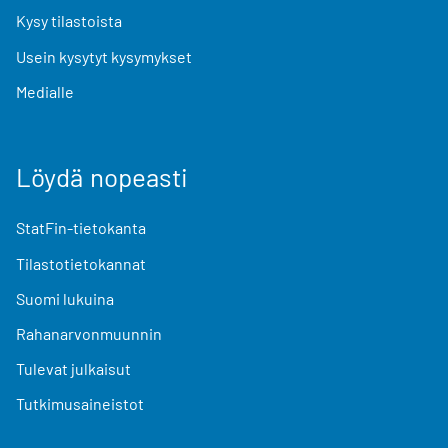
Kysy tilastoista
Usein kysytyt kysymykset
Medialle
Löydä nopeasti
StatFin-tietokanta
Tilastotietokannat
Suomi lukuina
Rahanarvonmuunnin
Tulevat julkaisut
Tutkimusaineistot