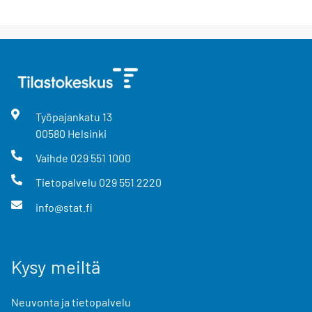
Työpajankatu
13
00580
Helsinki
Vaihde
029 551 1000
Tietopalvelu
029 551 2220
info@stat.fi
Kysy meiltä
Neuvonta ja tietopalvelu