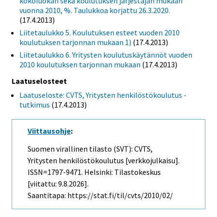
kokoluokan sekä koulutuksen järjestäjän mukaan
vuonna 2010, %. Taulukkoa korjattu 26.3.2020.
(17.4.2013)
Liitetaulukko 5. Koulutuksen esteet vuoden 2010
koulutuksen tarjonnan mukaan 1)
(17.4.2013)
Liitetaulukko 6. Yritysten koulutuskäytännöt vuoden
2010 koulutuksen tarjonnan mukaan
(17.4.2013)
Laatuselosteet
Laatuseloste: CVTS, Yritysten henkilöstökoulutus -
tutkimus
(17.4.2013)
Viittausohje
:
Suomen virallinen tilasto (SVT): CVTS,
Yritysten henkilöstökoulutus [verkkojulkaisu].
ISSN=1797-9471. Helsinki: Tilastokeskus
[viitattu: 9.8.2026].
Saantitapa: https://stat.fi/til/cvts/2010/02/