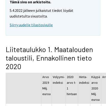
Tämä sivu on arkistoitu.
5.4.2022 jälkeen julkaistut tiedot löydät
uudistetulta sivustolta.
Siirry uudelle tilastosivulle
Liitetaulukko 1. Maatalouden
taloustili, Ennakollinen tieto
2020
Arvo
Volyymi-
2020
Hinta-
Käypä
Ar
2019
indeksi
arvo t-
indeksi
arvo
Milj.
1
2020
euroa
hintaan
Milj.
euroa