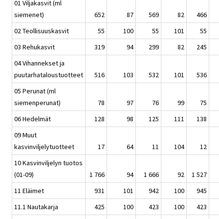
01 Viljakasvit (ml
siemenet)
652
87
569
82
466
02 Teollisuuskasvit
55
100
55
101
55
03 Rehukasvit
319
94
299
82
245
04 Vihannekset ja
puutarhataloustuotteet
516
103
532
101
536
05 Perunat (ml
siemenperunat)
78
97
76
99
75
06 Hedelmät
128
98
125
111
138
09 Muut
kasvinviljelytuotteet
17
64
11
104
12
10 Kasvinviljelyn tuotos
(01-09)
1 766
94
1 666
92
1 527
11 Eläimet
931
101
942
100
945
11.1 Nautakarja
425
100
423
100
423