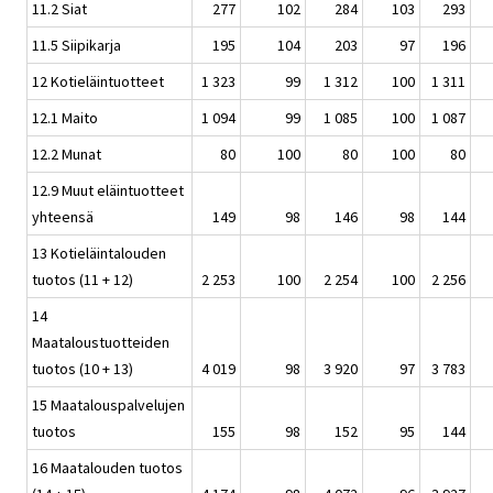
11.2 Siat
277
102
284
103
293
11.5 Siipikarja
195
104
203
97
196
12 Kotieläintuotteet
1 323
99
1 312
100
1 311
12.1 Maito
1 094
99
1 085
100
1 087
12.2 Munat
80
100
80
100
80
12.9 Muut eläintuotteet
yhteensä
149
98
146
98
144
13 Kotieläintalouden
tuotos (11 + 12)
2 253
100
2 254
100
2 256
14
Maataloustuotteiden
tuotos (10 + 13)
4 019
98
3 920
97
3 783
15 Maatalouspalvelujen
tuotos
155
98
152
95
144
16 Maatalouden tuotos