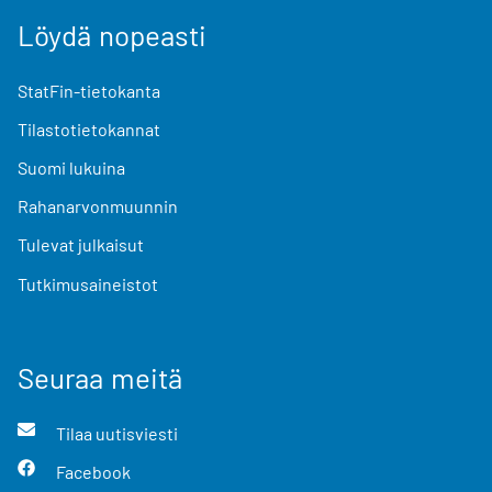
Löydä nopeasti
StatFin-tietokanta
Tilastotietokannat
Suomi lukuina
Rahanarvonmuunnin
Tulevat julkaisut
Tutkimusaineistot
Seuraa meitä
Tilaa uutisviesti
Facebook