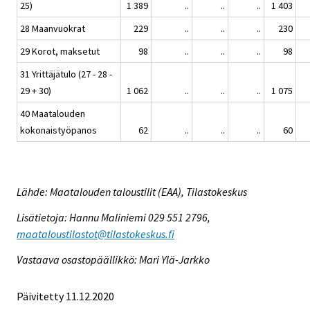
25)
1 389
..
..
..
1 403
28 Maanvuokrat
229
..
..
..
230
29 Korot, maksetut
98
..
..
..
98
31 Yrittäjätulo (27 - 28 -
29 + 30)
1 062
..
..
..
1 075
40 Maatalouden
kokonaistyöpanos
62
..
..
..
60
Lähde: Maatalouden taloustilit (EAA), Tilastokeskus
Lisätietoja: Hannu Maliniemi 029 551 2796,
maataloustilastot@tilastokeskus.fi
Vastaava osastopäällikkö: Mari Ylä-Jarkko
Päivitetty 11.12.2020