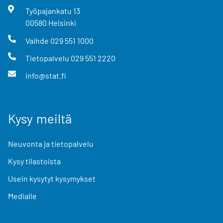
Työpajankatu
13
00580
Helsinki
Vaihde
029 551 1000
Tietopalvelu
029 551 2220
info@stat.fi
Kysy meiltä
Neuvonta ja tietopalvelu
Kysy tilastoista
Usein kysytyt kysymykset
Medialle