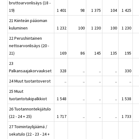
bruttoarvonlisäys (18 -
19)
1 401
98
1 375
104
1 425
21 Kiinteän pääoman
kuluminen
1 232
100
1 230
100
1 230
22 Perushintainen
nettoarvonlisäys (20 -
21)
169
86
145
135
195
23
Palkansaajakorvaukset
328
..
..
..
330
24 Muut tuotantoverot
..
..
..
..
..
25 Muut
tuotantotukipalkkiot
1 548
..
..
..
1 538
26 Tuotannontekijätulo
(22 - 24 + 25)
1 717
..
..
..
1 733
27 Toimintaylijäämä /
sekatulo (22 - 23 - 24 +