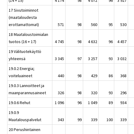
(14 + 15)
4 174
98
4 072
96
3 927
17 Sivutoiminnot
(maataloudesta
erottamattomat)
571
98
560
95
530
18 Maataloustoimialan
tuotos (16 + 17)
4 745
98
4 632
96
4 457
19 Välituotekäyttö
yhteensä
3 345
97
3 257
93
3 032
19.0.2 Energia;
voiteluaineet
440
98
429
86
368
19.0.3 Lannoitteet ja
maanparannusaineet
326
98
320
93
296
19.0.6 Rehut
1 096
96
1 049
89
934
19.0.9
Maatalouspalvelut
343
99
339
100
339
20 Perushintainen