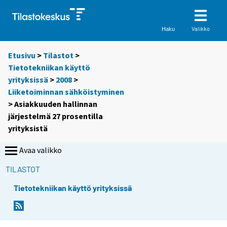
Valikko
Haku
Etusivu
>
Tilastot
>
Tietotekniikan käyttö
yrityksissä
>
2008
>
Liiketoiminnan sähköistyminen
> Asiakkuuden hallinnan
järjestelmä 27 prosentilla
yrityksistä
Avaa valikko
TILASTOT
Tietotekniikan käyttö yrityksissä
Y
Y
o
o
u
u