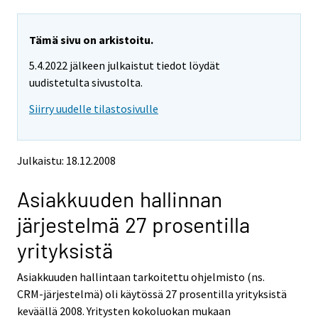
a
a
r
r
e
e
Tämä sivu on arkistoitu.
m
m
5.4.2022 jälkeen julkaistut tiedot löydät
o
o
v
v
uudistetulta sivustolta.
i
i
Siirry uudelle tilastosivulle
n
n
g
g
t
t
o
o
Julkaistu: 18.12.2008
a
a
n
n
Asiakkuuden hallinnan
o
o
t
t
järjestelmä 27 prosentilla
h
h
e
e
yrityksistä
r
r
s
s
Asiakkuuden hallintaan tarkoitettu ohjelmisto (ns.
e
e
CRM-järjestelmä) oli käytössä 27 prosentilla yrityksistä
r
r
v
v
keväällä 2008. Yritysten kokoluokan mukaan