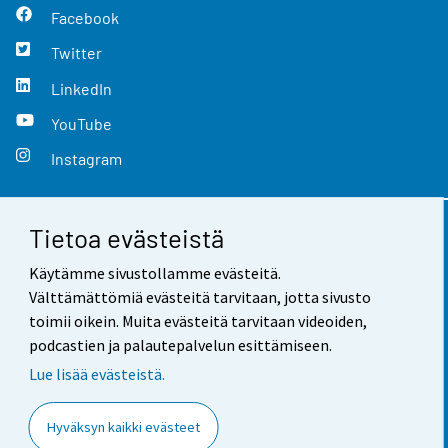
Facebook
Twitter
LinkedIn
YouTube
Instagram
Tietoa evästeistä
Yhteystiedot
Käytämme sivustollamme evästeitä.
Palaute
Välttämättömiä evästeitä tarvitaan, jotta sivusto
toimii oikein. Muita evästeitä tarvitaan videoiden,
Käyttöehdot
podcastien ja palautepalvelun esittämiseen.
Tietosuoja
Lue lisää evästeistä.
Saavutettavuus
Hyväksyn kaikki evästeet
Tietoa sivustosta