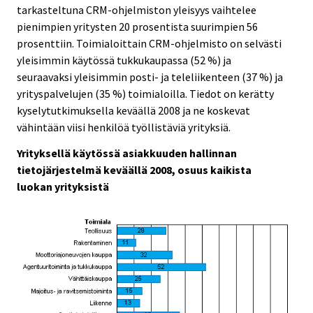
i
i
tarkasteltuna CRM-ohjelmiston yleisyys vaihtelee
c
c
pienimpien yritysten 20 prosentista suurimpien 56
e
e
prosenttiin. Toimialoittain CRM-ohjelmisto on selvästi
.
.
yleisimmin käytössä tukkukaupassa (52 %) ja
seuraavaksi yleisimmin posti- ja teleliikenteen (37 %) ja
yrityspalvelujen (35 %) toimialoilla. Tiedot on kerätty
kyselytutkimuksella keväällä 2008 ja ne koskevat
vähintään viisi henkilöä työllistäviä yrityksiä.
Yrityksellä käytössä asiakkuuden hallinnan
tietojärjestelmä keväällä 2008, osuus kaikista
luokan yrityksistä