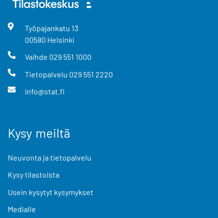
Työpajankatu
13
00580
Helsinki
Vaihde
029 551 1000
Tietopalvelu
029 551 2220
info@stat.fi
Kysy meiltä
Neuvonta ja tietopalvelu
Kysy tilastoista
Usein kysytyt kysymykset
Medialle