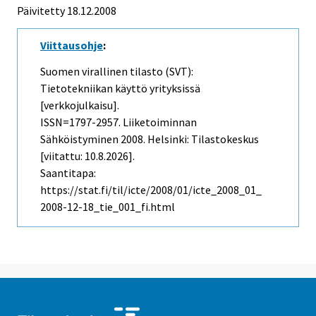
Päivitetty 18.12.2008
Viittausohje
:
Suomen virallinen tilasto (SVT):
Tietotekniikan käyttö yrityksissä
[verkkojulkaisu].
ISSN=1797-2957.
Liiketoiminnan
Sähköistyminen
2008. Helsinki: Tilastokeskus
[viitattu: 10.8.2026].
Saantitapa:
https://stat.fi/til/icte/2008/01/icte_2008_01_
2008-12-18_tie_001_fi.html