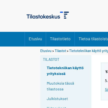
Etusivu
Tilastotieto
Tietoa tilastoist
Etusivu
>
Tilastot
>
Tietotekniikan käyttö yri
TILASTOT
Tietotekniikan käyttö
T
yrityksissä
5
Muutoksia tässä
tilastossa
S
Julkistukset