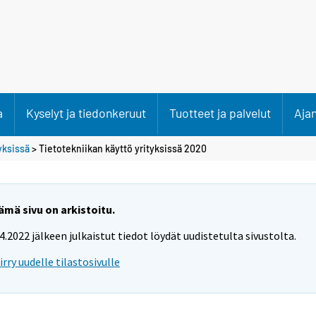
a
Kyselyt ja tiedonkeruut
Tuotteet ja palvelut
Aja
tyksissä
> Tietotekniikan käyttö yrityksissä 2020
ämä sivu on arkistoitu.
.4.2022 jälkeen julkaistut tiedot löydät uudistetulta sivustolta.
iirry uudelle tilastosivulle