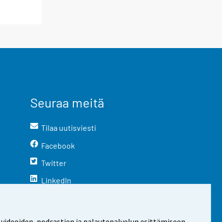
Seuraa meitä
Tilaa uutisviesti
Facebook
Twitter
LinkedIn
YouTube
Instagram
 videoiden, podcastien ja palautepalvelun esittämiseen.