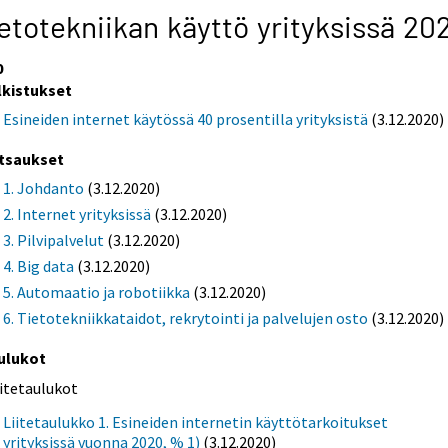
etotekniikan käyttö yrityksissä 20
0
lkistukset
Esineiden internet käytössä 40 prosentilla yrityksistä
(3.12.2020)
tsaukset
1. Johdanto
(3.12.2020)
2. Internet yrityksissä
(3.12.2020)
3. Pilvipalvelut
(3.12.2020)
4. Big data
(3.12.2020)
5. Automaatio ja robotiikka
(3.12.2020)
6. Tietotekniikkataidot, rekrytointi ja palvelujen osto
(3.12.2020)
ulukot
iitetaulukot
Liitetaulukko 1. Esineiden internetin käyttötarkoitukset
yrityksissä vuonna 2020, % 1)
(3.12.2020)