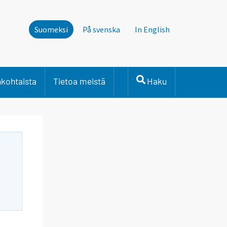
Suomeksi
På svenska
In English
nkohtaista
Tietoa meistä
Haku