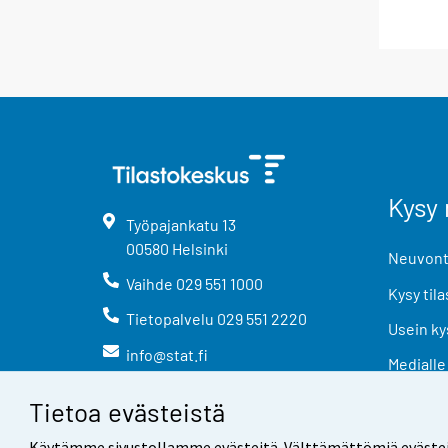
Kysy 
Työpajankatu
13
00580
Helsinki
Neuvonta
Vaihde
029 551 1000
Kysy tila
Tietopalvelu
029 551 2220
Usein ky
info@stat.fi
Medialle
Tietoa evästeistä
Käytämme sivustollamme evästeitä. Välttämättömiä evästeitä t