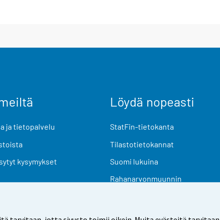
meiltä
Löydä nopeasti
 ja tietopalvelu
StatFin-tietokanta
stoista
Tilastotietokannat
sytyt kysymykset
Suomi lukuina
Rahanarvonmuunnin
Tulevat julkaisut
Tutkimusaineistot
arvitaan, jotta sivusto toimii oikein. Muita evästeitä tarvitaan