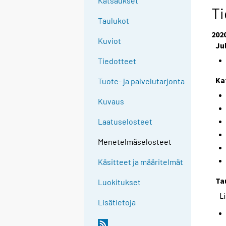
Katsaukset
Ti
Taulukot
202
Kuviot
Ju
Tiedotteet
Ka
Tuote- ja palvelutarjonta
Kuvaus
Laatuselosteet
Menetelmäselosteet
Käsitteet ja määritelmät
Ta
Luokitukset
L
Lisätietoja