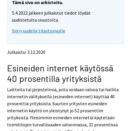
e
e
Tämä sivu on arkistoitu.
m
m
5.4.2022 jälkeen julkaistut tiedot löydät
o
o
v
v
uudistetulta sivustolta.
i
i
Siirry uudelle tilastosivulle
n
n
g
g
t
t
o
o
Julkaistu: 3.12.2020
a
a
n
n
Esineiden internet käytössä
o
o
t
t
40 prosentilla yrityksistä
h
h
e
e
Laitteita tai järjestelmiä, joita voidaan valvoa tai hallita
r
r
s
s
internetin välityksellä (esineiden internet) käyttää 40
e
e
prosenttia yrityksistä. Suurten yritysten esineiden
r
r
internetin käyttö on yleistynyt jo 52 prosenttiin
v
v
yrityksistä. Yleisimmin esineiden internetiä käytetään
i
i
toimitilojen turvallisuuden valvonnassa, 31 prosentissa
c
c
e
e