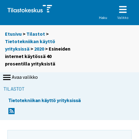
Valikko
Haku
Etusivu
>
Tilastot
>
Tietotekniikan käyttö
yrityksissä
>
2020
> Esineiden
internet käytössä 40
prosentilla yrityksistä
Avaa valikko
TILASTOT
Tietotekniikan käyttö yrityksissä
Y
Y
o
o
u
u
a
a
r
r