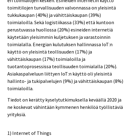
eri toimialojen kesken. Esineiden internetin käyttö
toimitilojen turvallisuuden valvonnassa on yleisintä
tukkukaupan (40%) ja vähittäiskaupan (39%)
toimialoilla. Sekä logistiikassa (33%) että kuntoon
perustuvassa huollossa (20%) esineiden internetiä
käytetään yleisimmin kuljetuksen ja varastoinnin
toimialalla. Energian kulutuksen hallinnassa IoT:n
käyttö on yleisintä teollisuuden (17%) ja
vähittäiskaupan (17%) toimialoilla ja
tuotantoprosessissa teollisuuden toimialalla (20%).
Asiakaspalveluun liittyen IoT:n käyttö oli yleisintä
hallinto- ja tukipalvelujen (9%) ja vähittäiskaupan (8%)
toimialoilla.
Tiedot on kerätty kyselytutkimuksella keväällä 2020 ja
ne koskevat vähintään kymmenen henkilöä työllistäviä
yrityksiä.
1) Internet of Things