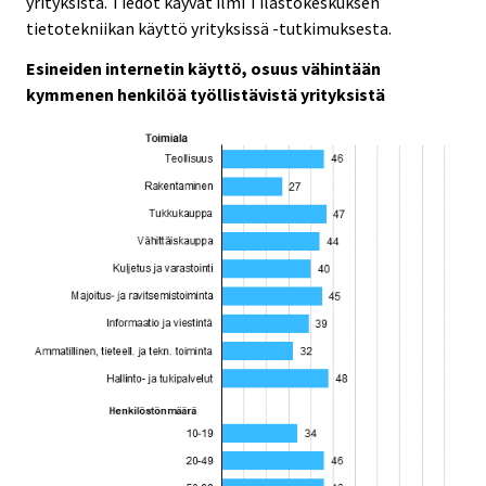
yrityksistä. Tiedot käyvät ilmi Tilastokeskuksen
.
.
tietotekniikan käyttö yrityksissä -tutkimuksesta.
Esineiden internetin käyttö, osuus vähintään
kymmenen henkilöä työllistävistä yrityksistä