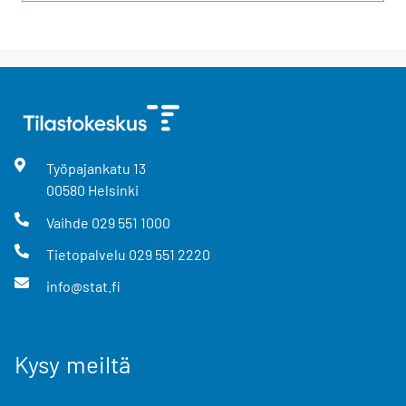
Työpajankatu
13
00580
Helsinki
Vaihde
029 551 1000
Tietopalvelu
029 551 2220
info@stat.fi
Kysy meiltä