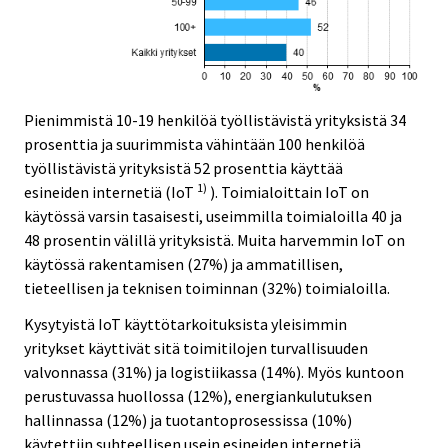
Pienimmistä 10-19 henkilöä työllistävistä yrityksistä 34
prosenttia ja suurimmista vähintään 100 henkilöä
työllistävistä yrityksistä 52 prosenttia käyttää
1)
esineiden internetiä (IoT
). Toimialoittain IoT on
käytössä varsin tasaisesti, useimmilla toimialoilla 40 ja
48 prosentin välillä yrityksistä. Muita harvemmin IoT on
käytössä rakentamisen (27%) ja ammatillisen,
tieteellisen ja teknisen toiminnan (32%) toimialoilla.
Kysytyistä IoT käyttötarkoituksista yleisimmin
yritykset käyttivät sitä toimitilojen turvallisuuden
valvonnassa (31%) ja logistiikassa (14%). Myös kuntoon
perustuvassa huollossa (12%), energiankulutuksen
hallinnassa (12%) ja tuotantoprosessissa (10%)
käytettiin suhteellisen usein esineiden internetiä.