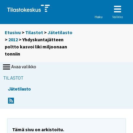
Valikko
Haku
Etusivu
>
Tilastot
>
Jätetilasto
>
2012
> Yhdyskuntajätteen
poltto kasvoi liki miljoonaan
tonniin
Avaa valikko
TILASTOT
Jätetilasto
Y
Y
o
o
u
u
a
a
r
r
e
e
Tämä sivu on arkistoitu.