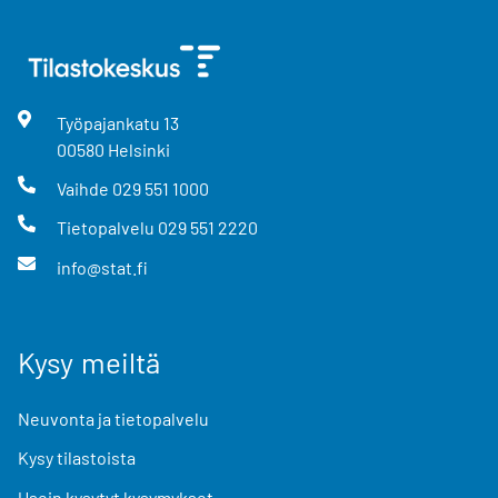
Työpajankatu
13
00580
Helsinki
Vaihde
029 551 1000
Tietopalvelu
029 551 2220
info@stat.fi
Kysy meiltä
Neuvonta ja tietopalvelu
Kysy tilastoista
Usein kysytyt kysymykset