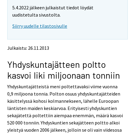
m
m
5.4.2022 jälkeen julkaistut tiedot löydät
o
o
v
v
uudistetulta sivustolta.
i
i
Siirry uudelle tilastosivulle
n
n
g
g
t
t
o
o
Julkaistu: 26.11.2013
a
a
n
n
Yhdyskuntajätteen poltto
o
o
t
t
kasvoi liki miljoonaan tonniin
h
h
e
e
Yhdyskuntajätteistä meni poltettavaksi viime vuonna
r
r
s
s
0,9 miljoona tonnia. Polton osuus yhdyskuntajätteiden
e
e
käsittelyssä kohosi kolmannekseen, lähelle Euroopan
r
r
läntisten maiden keskiarvoa. Erityisesti yhdyskuntien
v
v
sekajätettä poltettiin aiempaa enemmän, määrä kasvoi
i
i
520 000 tonniin. Yhdyskuntien sekajätteen poltto alkoi
c
c
e
e
yleistyä vuoden 2006 jälkeen, jolloin se oli vain viidesosa