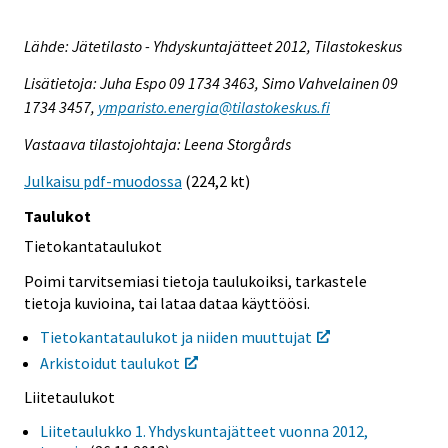
Lähde: Jätetilasto - Yhdyskuntajätteet 2012, Tilastokeskus
Lisätietoja: Juha Espo 09 1734 3463, Simo Vahvelainen 09
1734 3457,
ymparisto.energia@tilastokeskus.fi
Vastaava tilastojohtaja: Leena Storgårds
Julkaisu pdf-muodossa
(224,2 kt)
Taulukot
Tietokantataulukot
Poimi tarvitsemiasi tietoja taulukoiksi, tarkastele
tietoja kuvioina, tai lataa dataa käyttöösi.
Tietokantataulukot ja niiden muuttujat
Arkistoidut taulukot
Liitetaulukot
Liitetaulukko 1. Yhdyskuntajätteet vuonna 2012,