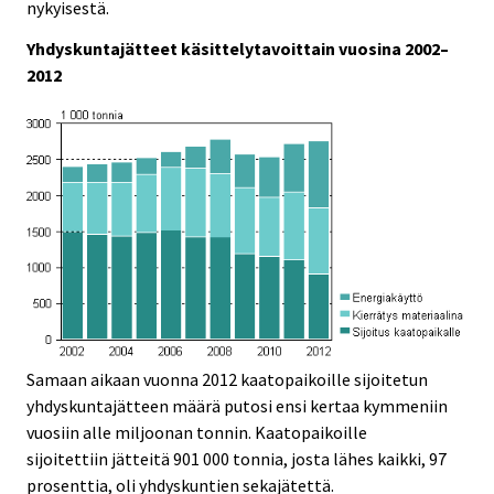
.
.
nykyisestä.
Yhdyskuntajätteet käsittelytavoittain vuosina 2002–
2012
Samaan aikaan vuonna 2012 kaatopaikoille sijoitetun
yhdyskuntajätteen määrä putosi ensi kertaa kymmeniin
vuosiin alle miljoonan tonnin. Kaatopaikoille
sijoitettiin jätteitä 901 000 tonnia, josta lähes kaikki, 97
prosenttia, oli yhdyskuntien sekajätettä.