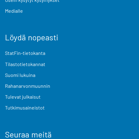
Medialle
Löydä nopeasti
StatFin-tietokanta
Tilastotietokannat
Suomi lukuina
Rahanarvonmuunnin
Tulevat julkaisut
Tutkimusaineistot
Seuraa meitä