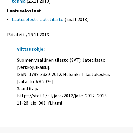
tonnia
(26.11.2013)
Laatuselosteet
Laatuseloste: Jätetilasto
(26.11.2013)
Päivitetty 26.11.2013
Viittausohje
:
Suomen virallinen tilasto (SVT): Jätetilasto
[verkkojulkaisu].
ISSN=1798-3339. 2012. Helsinki: Tilastokeskus
[viitattu: 6.8.2026].
Saantitapa:
https://stat.fi/til/jate/2012/jate_2012_2013-
11-26_tie_001_fi.html