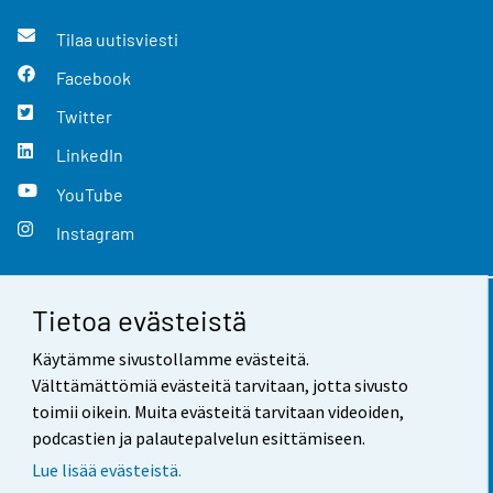
Tilaa uutisviesti
Facebook
Twitter
LinkedIn
YouTube
Instagram
Tietoa evästeistä
Yhteystiedot
Käytämme sivustollamme evästeitä.
Palaute
Välttämättömiä evästeitä tarvitaan, jotta sivusto
toimii oikein. Muita evästeitä tarvitaan videoiden,
Käyttöehdot
podcastien ja palautepalvelun esittämiseen.
Tietosuoja
Lue lisää evästeistä.