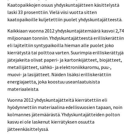
Kaatopaikkojen osuus yhdyskuntajätteen käsittelystä
laski 33 prosenttiin. Vielä viisi vuotta sitten
kaatopaikoille kuljetettiin puolet yhdyskuntajätteestä.
Kaikkiaan vuonna 2012 yhdyskuntajätemäärä kasvoi 2,74
miljoonaan tonniin. Yhdyskuntajätteestä erilliskerättiin
eli lajiteltiin syntypaikoilla hieman alle puolet joko
kierrätystä tai polttoa varten. Suurimpia erilliskerättyjä
jätejakeita olivat paperi- ja kartonkijätteet, biojätteet,
metallijätteet, sähkö- ja elektroniikkaromu, puu-,
muovi- ja lasijätteet. Näiden lisäksi erilliskerättiin
energiajaetta, joka koostuu useanlaatuisista
materiaaleista.
Vuonna 2012 yhdyskuntajätteitä kierrätettiin eli
hyödynnettiin materiaalina edellisvuosien tapaan, noin
kolmannes jätemäärästä. Yhdyskuntajätteiden polton
kasvu ei ole laskenut kierrätyksen osuutta
jätteenkäsittelyssä.