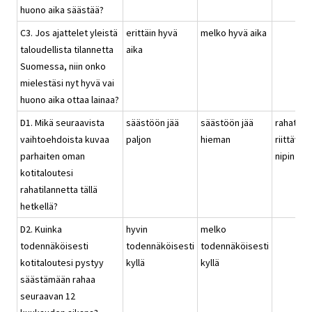
huono aika säästää?
C3. Jos ajattelet yleistä
erittäin hyvä
melko hyvä aika
taloudellista tilannetta
aika
Suomessa, niin onko
mielestäsi nyt hyvä vai
huono aika ottaa lainaa?
D1. Mikä seuraavista
säästöön jää
säästöön jää
rahat
vaihtoehdoista kuvaa
paljon
hieman
riittävät
parhaiten oman
nipin nap
kotitaloutesi
rahatilannetta tällä
hetkellä?
D2. Kuinka
hyvin
melko
todennäköisesti
todennäköisesti
todennäköisesti
kotitaloutesi pystyy
kyllä
kyllä
säästämään rahaa
seuraavan 12