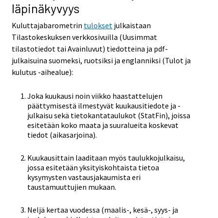
läpinäkyvyys
Kuluttajabarometrin
tulokset
julkaistaan
Tilastokeskuksen verkkosivuilla (Uusimmat
tilastotiedot tai Avainluvut) tiedotteina ja pdf-
julkaisuina suomeksi, ruotsiksi ja englanniksi (Tulot ja
kulutus -aihealue):
Joka kuukausi noin viikko haastattelujen
päättymisestä ilmestyvät kuukausitiedote ja -
julkaisu sekä tietokantataulukot (StatFin), joissa
esitetään koko maata ja suuralueita koskevat
tiedot (aikasarjoina).
Kuukausittain laaditaan myös taulukkojulkaisu,
jossa esitetään yksityiskohtaista tietoa
kysymysten vastausjakaumista eri
taustamuuttujien mukaan.
Neljä kertaa vuodessa (maalis-, kesä-, syys- ja