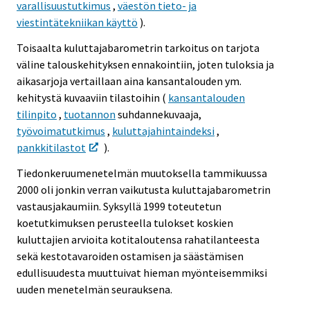
varallisuustutkimus
,
väestön tieto- ja
viestintätekniikan käyttö
).
Toisaalta kuluttajabarometrin tarkoitus on tarjota
väline talouskehityksen ennakointiin, joten tuloksia ja
aikasarjoja vertaillaan aina kansantalouden ym.
kehitystä kuvaaviin tilastoihin (
kansantalouden
tilinpito
,
tuotannon
suhdannekuvaaja,
työvoimatutkimus
,
kuluttajahintaindeksi
,
pankkitilastot
).
Tiedonkeruumenetelmän muutoksella tammikuussa
2000 oli jonkin verran vaikutusta kuluttajabarometrin
vastausjakaumiin. Syksyllä 1999 toteutetun
koetutkimuksen perusteella tulokset koskien
kuluttajien arvioita kotitaloutensa rahatilanteesta
sekä kestotavaroiden ostamisen ja säästämisen
edullisuudesta muuttuivat hieman myönteisemmiksi
uuden menetelmän seurauksena.