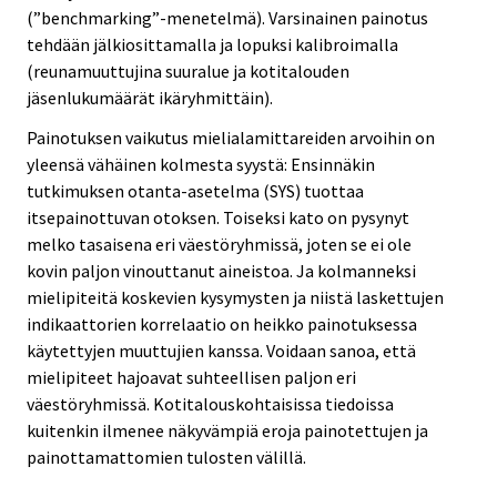
(”benchmarking”-menetelmä). Varsinainen painotus
tehdään jälkiosittamalla ja lopuksi kalibroimalla
(reunamuuttujina suuralue ja kotitalouden
jäsenlukumäärät ikäryhmittäin).
Painotuksen vaikutus mielialamittareiden arvoihin on
yleensä vähäinen kolmesta syystä: Ensinnäkin
tutkimuksen otanta-asetelma (SYS) tuottaa
itsepainottuvan otoksen. Toiseksi kato on pysynyt
melko tasaisena eri väestöryhmissä, joten se ei ole
kovin paljon vinouttanut aineistoa. Ja kolmanneksi
mielipiteitä koskevien kysymysten ja niistä laskettujen
indikaattorien korrelaatio on heikko painotuksessa
käytettyjen muuttujien kanssa. Voidaan sanoa, että
mielipiteet hajoavat suhteellisen paljon eri
väestöryhmissä. Kotitalouskohtaisissa tiedoissa
kuitenkin ilmenee näkyvämpiä eroja painotettujen ja
painottamattomien tulosten välillä.