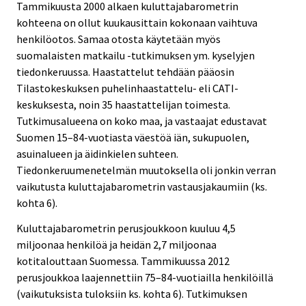
Tammikuusta 2000 alkaen kuluttajabarometrin
kohteena on ollut kuukausittain kokonaan vaihtuva
henkilöotos. Samaa otosta käytetään myös
suomalaisten matkailu -tutkimuksen ym. kyselyjen
tiedonkeruussa. Haastattelut tehdään pääosin
Tilastokeskuksen puhelinhaastattelu- eli CATI-
keskuksesta, noin 35 haastattelijan toimesta.
Tutkimusalueena on koko maa, ja vastaajat edustavat
Suomen 15–84-vuotiasta väestöä iän, sukupuolen,
asuinalueen ja äidinkielen suhteen.
Tiedonkeruumenetelmän muutoksella oli jonkin verran
vaikutusta kuluttajabarometrin vastausjakaumiin (ks.
kohta 6).
Kuluttajabarometrin perusjoukkoon kuuluu 4,5
miljoonaa henkilöä ja heidän 2,7 miljoonaa
kotitalouttaan Suomessa. Tammikuussa 2012
perusjoukkoa laajennettiin 75–84-vuotiailla henkilöillä
(vaikutuksista tuloksiin ks. kohta 6). Tutkimuksen