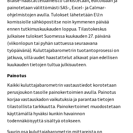
Blaise-haastatteluaineisto tarkistetaan, editoidaan ja
painotetaan välittömästi SAS-, Excel- ja Calmar-
ohjelmistojen avulla. Tulokset lähetetään EU:n
komissiolle sähköpostitse noin kymmenen päivää
ennen tutkimuskuukauden loppua. Tilastokeskus
julkaisee tulokset Suomessa kuukauden 27. päivänä
(viikonlopun tai pyhän sattuessa seuraavana
työpäivänä). Kuluttajabarometrin tuotantoprosessi on
jatkuva, sillä uudet haastattelut alkavat pian edellisen
kuukauden tietojen tultua julkisuuteen.
Painotus
Kaikki kuluttajabarometrin vastaustiedot korotetaan
perusjoukon tasolle painokertoimien avulla. Painotus
korjaa vastauskadon vaikutuksia ja parantaa tietojen
tilastollista tarkkuutta. Painokertoimet muodostetaan
käyttämällä hyväksi kunkin havainnon
todennäköisyyttä sisältyä otokseen.
Suurin osa kuluttajabarometrin mittareista on