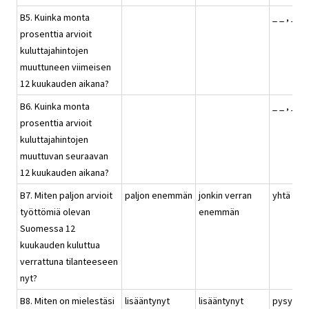
B5. Kuinka monta
_ _ , _ %
prosenttia arvioit
kuluttajahintojen
muuttuneen viimeisen
12 kuukauden aikana?
B6. Kuinka monta
_ _ , _ %
prosenttia arvioit
kuluttajahintojen
muuttuvan seuraavan
12 kuukauden aikana?
B7. Miten paljon arvioit
paljon enemmän
jonkin verran
yhtä pal
työttömiä olevan
enemmän
Suomessa 12
kuukauden kuluttua
verrattuna tilanteeseen
nyt?
B8. Miten on mielestäsi
lisääntynyt
lisääntynyt
pysynyt