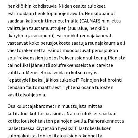
henkilöihin kohdistuvia. Niiden osalta tulokset
estimoidaan henkilöpainojen avulla. Henkilöpainot
saadaan kalibrointimenetelmällä (CALMAR) niin, että
valittujen taustamuuttujien (suuralue, henkilön
ikäryhmä ja sukupuoli) estimoidut reunajakaumat
vastaavat koko perusjoukosta saatuja reunajakaumia eli
väestörakennetta. Painot muodostuvat perusjoukon
solufrekvenssien ja otosfrekvenssien suhteena. Pienistä
tai nolliksi jääneistä solufrekvensseistä ei tarvitse
välittää. Menetelmää voidaan kutsua myös
”epätäydelliseksi jälkiositukseksi”. Painojen kalibrointi
tehdään ”automaattisesti” yhtenä osana tulosten
käsittelyohjelmia.
Osa kuluttajabarometrin muuttujista mittaa
kotitalouskohtaisia asioita. Nämä tulokset saadaan
kotitalouskohtaisten painojen avulla. Painorakennetta
laskettaessa käytetään hyväksi Tilastokeskuksen
tulonjakotilaston kotitalouksien rakennetta