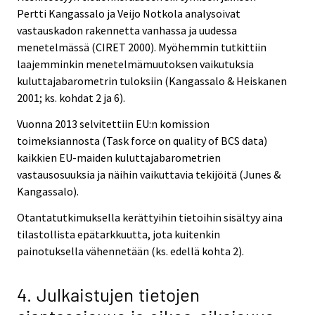
Pertti Kangassalo ja Veijo Notkola analysoivat
vastauskadon rakennetta vanhassa ja uudessa
menetelmässä (CIRET 2000). Myöhemmin tutkittiin
laajemminkin menetelmämuutoksen vaikutuksia
kuluttajabarometrin tuloksiin (Kangassalo & Heiskanen
2001; ks. kohdat 2 ja 6).
Vuonna 2013 selvitettiin EU:n komission
toimeksiannosta (Task force on quality of BCS data)
kaikkien EU-maiden kuluttajabarometrien
vastausosuuksia ja näihin vaikuttavia tekijöitä (Junes &
Kangassalo).
Otantatutkimuksella kerättyihin tietoihin sisältyy aina
tilastollista epätarkkuutta, jota kuitenkin
painotuksella vähennetään (ks. edellä kohta 2).
4. Julkaistujen tietojen