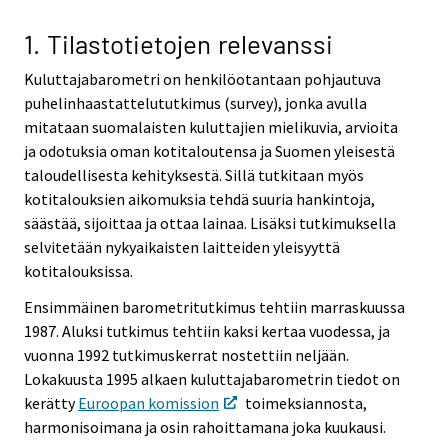
v
v
v
i
i
i
1. Tilastotietojen relevanssi
c
c
c
Kuluttajabarometri on henkilöotantaan pohjautuva
e
e
e
puhelinhaastattelututkimus (survey), jonka avulla
.
.
.
mitataan suomalaisten kuluttajien mielikuvia, arvioita
ja odotuksia oman kotitaloutensa ja Suomen yleisestä
taloudellisesta kehityksestä. Sillä tutkitaan myös
kotitalouksien aikomuksia tehdä suuria hankintoja,
säästää, sijoittaa ja ottaa lainaa. Lisäksi tutkimuksella
selvitetään nykyaikaisten laitteiden yleisyyttä
kotitalouksissa.
Ensimmäinen barometritutkimus tehtiin marraskuussa
1987. Aluksi tutkimus tehtiin kaksi kertaa vuodessa, ja
vuonna 1992 tutkimuskerrat nostettiin neljään.
Lokakuusta 1995 alkaen kuluttajabarometrin tiedot on
kerätty
Euroopan komission
toimeksiannosta,
harmonisoimana ja osin rahoittamana joka kuukausi.