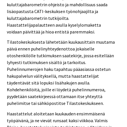
kuluttajabarometrin ohjeisto ja mahdollisuus saada
lisäopastusta CATI-keskuksen työnohjaajilta ja
kuluttajabarometrin tutkijoilta.
Haastattelijapalautteen avulla kyselylomaketta
voidaan päivittää ja hioa entistä paremmaksi.
Tilastokeskuksesta lähetetään kuukausittain muutama
päivä ennen puhelinyhteydenottoa jokaiselle
otoshenkilölle tutkimuksen saatekirje, jossa esitellään
lyhyesti tutkimuksen sisältö ja tarkoitus.
Puhelinnumerojen haku tapahtuu pääasiassa ostetun
hakupalvelun välityksellä, mutta haastattelijat
täydentävät sitä lopuksi lisähakujen avulla.
Kohdehenkilöitä, joille ei löydetä puhelinnumeroa,
pyydetään saatekirjeessä ottamaan itse yhteyttä
puhelimitse tai sähköpostitse Tilastokeskukseen.
Haastattelut aloitetaan kuukauden ensimmäisenä
työpäivänä, ja ne vievät runsaat kaksi viikkoa. Valmis