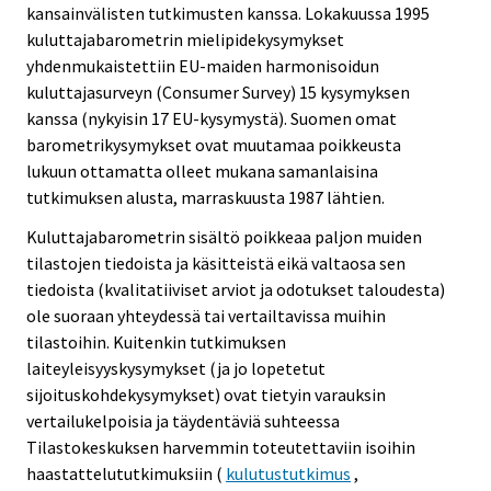
kansainvälisten tutkimusten kanssa. Lokakuussa 1995
kuluttajabarometrin mielipidekysymykset
yhdenmukaistettiin EU-maiden harmonisoidun
kuluttajasurveyn (Consumer Survey) 15 kysymyksen
kanssa (nykyisin 17 EU-kysymystä). Suomen omat
barometrikysymykset ovat muutamaa poikkeusta
lukuun ottamatta olleet mukana samanlaisina
tutkimuksen alusta, marraskuusta 1987 lähtien.
Kuluttajabarometrin sisältö poikkeaa paljon muiden
tilastojen tiedoista ja käsitteistä eikä valtaosa sen
tiedoista (kvalitatiiviset arviot ja odotukset taloudesta)
ole suoraan yhteydessä tai vertailtavissa muihin
tilastoihin. Kuitenkin tutkimuksen
laiteyleisyyskysymykset (ja jo lopetetut
sijoituskohdekysymykset) ovat tietyin varauksin
vertailukelpoisia ja täydentäviä suhteessa
Tilastokeskuksen harvemmin toteutettaviin isoihin
haastattelututkimuksiin (
kulutustutkimus
,