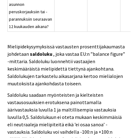
asunnon
peruskorjauksiin tai -
parannuksiin seuraavan
12 kuukauden aikana?
Mielipidekysymyksissä vastausten prosenttijakaumasta
johdetaan
saldoluku
, joka vastaa EU:n ”balance figure”
-mittaria. Saldoluku luonnehtii vastaajien
keskimääräistä mielipidettä tiettynä ajankohtana.
Saldolukujen tarkastelu aikasarjana kertoo mielialojen
muutoksista ajankohdasta toiseen.
Saldoluku saadaan myönteisten ja kielteisten
vastausosuuksien erotuksena painottamalla
äärivastauksia luvulla 1 ja maltillisempia vastauksia
luvulla 0,5. Saldolukuun ei oteta mukaan keskimmäisiä
eli neutraaleja mielipiteitä eikä ’ei osaa sanoa’ -
vastauksia. Saldoluku voi vaihdella -100:n ja +100:n