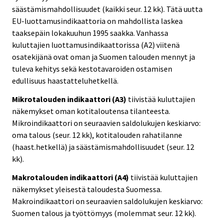
säästämismahdollisuudet (kaikki seur. 12 kk). Tätä uutta
EU-luottamusindikaattoria on mahdollista laskea
taaksepäin lokakuuhun 1995 saakka. Vanhassa
kuluttajien luottamusindikaattorissa (A2) viitenä
osatekijänä ovat oman ja Suomen talouden mennyt ja
tuleva kehitys sekä kestotavaroiden ostamisen
edullisuus haastatteluhetkellä.
Mikrotalouden indikaattori (A3)
tiivistää kuluttajien
näkemykset oman kotitaloutensa tilanteesta.
Mikroindikaattori on seuraavien saldolukujen keskiarvo:
oma talous (seur. 12 kk), kotitalouden rahatilanne
(haast.hetkellä) ja säästämismahdollisuudet (seur. 12
kk).
Makrotalouden indikaattori (A4)
tiivistää kuluttajien
näkemykset yleisestä taloudesta Suomessa.
Makroindikaattori on seuraavien saldolukujen keskiarvo:
Suomen talous ja työttömyys (molemmat seur. 12 kk).