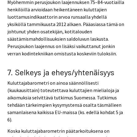
Myöhemmin perusjoukon laajennuksen 75–84-vuotiailla
henkilöillä arvioidaan heikentäneen kuluttajien
luottamusindikaattorin arvoa runsaalla yhdellä
yksiköllä tammikuusta 2012 alkaen. Pääasiassa tämä on
johtunut yhden osatekijän, kotitalouden
säästämismahdollisuuksien saldoluvun laskusta.
Perusjoukon laajennus on lisäksi vaikuttanut jonkin
verran kodintekniikan omistusta koskeviin tuloksiin.
7. Selkeys ja eheys/yhtenäisyys
Kuluttajabarometri on ainoa säännöllisesti
(kuukausittain) toteutettava kuluttajien mielialoja ja
aikomuksia selvittävä tutkimus Suomessa. Tutkimus
tehdään tärkeimpien kysymystensä osalta täsmälleen
samanlaisena kaikissa EU-maissa (ks. edellä kohdat 5 ja
6).
Koska kuluttajabarometrin päätarkoituksena on