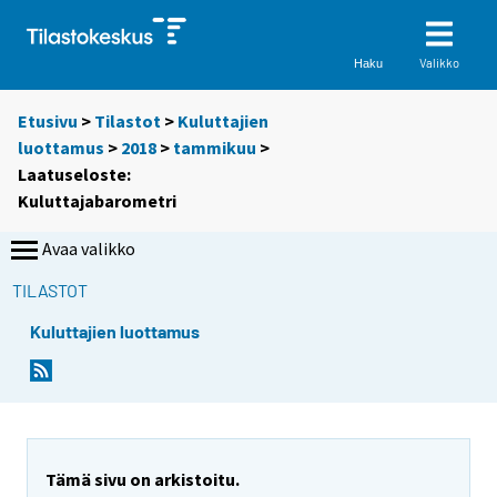
Valikko
Haku
Etusivu
>
Tilastot
>
Kuluttajien
luottamus
>
2018
>
tammikuu
>
Laatuseloste:
Kuluttajabarometri
Avaa valikko
TILASTOT
Kuluttajien luottamus
Y
Y
Y
o
o
o
u
u
u
a
a
a
r
r
r
Tämä sivu on arkistoitu.