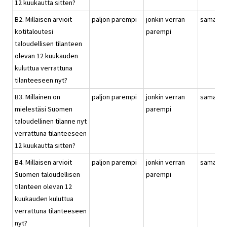
12 kuukautta sitten?
B2. Millaisen arvioit
paljon parempi
jonkin verran
samanla
kotitaloutesi
parempi
taloudellisen tilanteen
olevan 12 kuukauden
kuluttua verrattuna
tilanteeseen nyt?
B3. Millainen on
paljon parempi
jonkin verran
samanla
mielestäsi Suomen
parempi
taloudellinen tilanne nyt
verrattuna tilanteeseen
12 kuukautta sitten?
B4. Millaisen arvioit
paljon parempi
jonkin verran
samanla
Suomen taloudellisen
parempi
tilanteen olevan 12
kuukauden kuluttua
verrattuna tilanteeseen
nyt?