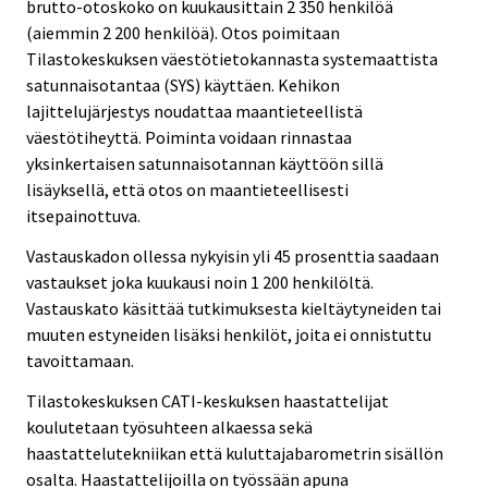
brutto-otoskoko on kuukausittain 2 350 henkilöä
(aiemmin 2 200 henkilöä). Otos poimitaan
Tilastokeskuksen väestötietokannasta systemaattista
satunnaisotantaa (SYS) käyttäen. Kehikon
lajittelujärjestys noudattaa maantieteellistä
väestötiheyttä. Poiminta voidaan rinnastaa
yksinkertaisen satunnaisotannan käyttöön sillä
lisäyksellä, että otos on maantieteellisesti
itsepainottuva.
Vastauskadon ollessa nykyisin yli 45 prosenttia saadaan
vastaukset joka kuukausi noin 1 200 henkilöltä.
Vastauskato käsittää tutkimuksesta kieltäytyneiden tai
muuten estyneiden lisäksi henkilöt, joita ei onnistuttu
tavoittamaan.
Tilastokeskuksen CATI-keskuksen haastattelijat
koulutetaan työsuhteen alkaessa sekä
haastattelutekniikan että kuluttajabarometrin sisällön
osalta. Haastattelijoilla on työssään apuna