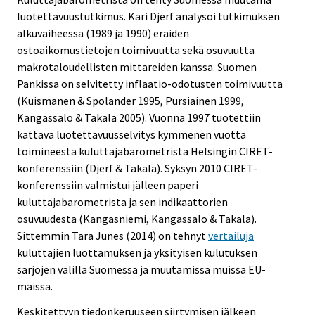
luotettavuustutkimus. Kari Djerf analysoi tutkimuksen
alkuvaiheessa (1989 ja 1990) eräiden
ostoaikomustietojen toimivuutta sekä osuvuutta
makrotaloudellisten mittareiden kanssa. Suomen
Pankissa on selvitetty inflaatio-odotusten toimivuutta
(Kuismanen & Spolander 1995, Pursiainen 1999,
Kangassalo & Takala 2005). Vuonna 1997 tuotettiin
kattava luotettavuusselvitys kymmenen vuotta
toimineesta kuluttajabarometrista Helsingin CIRET-
konferenssiin (Djerf & Takala). Syksyn 2010 CIRET-
konferenssiin valmistui jälleen paperi
kuluttajabarometrista ja sen indikaattorien
osuvuudesta (Kangasniemi, Kangassalo & Takala).
Sittemmin Tara Junes (2014) on tehnyt
vertailuja
kuluttajien luottamuksen ja yksityisen kulutuksen
sarjojen välillä Suomessa ja muutamissa muissa EU-
maissa.
Keskitettyyn tiedonkeruuseen siirtymisen jälkeen