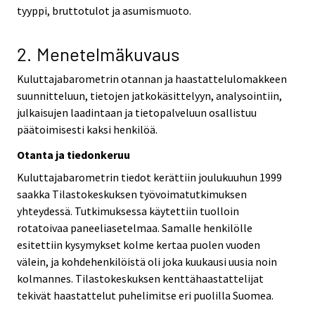
tyyppi, bruttotulot ja asumismuoto.
2. Menetelmäkuvaus
Kuluttajabarometrin otannan ja haastattelulomakkeen
suunnitteluun, tietojen jatkokäsittelyyn, analysointiin,
julkaisujen laadintaan ja tietopalveluun osallistuu
päätoimisesti kaksi henkilöä.
Otanta ja tiedonkeruu
Kuluttajabarometrin tiedot kerättiin joulukuuhun 1999
saakka Tilastokeskuksen työvoimatutkimuksen
yhteydessä. Tutkimuksessa käytettiin tuolloin
rotatoivaa paneeliasetelmaa. Samalle henkilölle
esitettiin kysymykset kolme kertaa puolen vuoden
välein, ja kohdehenkilöistä oli joka kuukausi uusia noin
kolmannes. Tilastokeskuksen kenttähaastattelijat
tekivät haastattelut puhelimitse eri puolilla Suomea.