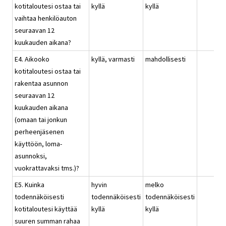
kotitaloutesi ostaa tai
kyllä
kyllä
vaihtaa henkilöauton
seuraavan 12
kuukauden aikana?
E4. Aikooko
kyllä, varmasti
mahdollisesti
kotitaloutesi ostaa tai
rakentaa asunnon
seuraavan 12
kuukauden aikana
(omaan tai jonkun
perheenjäsenen
käyttöön, loma-
asunnoksi,
vuokrattavaksi tms.)?
E5. Kuinka
hyvin
melko
todennäköisesti
todennäköisesti
todennäköisesti
kotitaloutesi käyttää
kyllä
kyllä
suuren summan rahaa