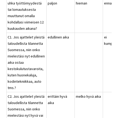
uhka työttömyydestä
paljon
hieman
ennallaa
tai lomautuksesta
muuttunut omalla
kohdallasi viimeisen 12
kuukauden aikana?
C1. Jos ajattelet yleistä
edullinen aika
ei
taloudellista tilannetta
kumpika
Suomessa, niin onko
mielestäsi nyt edullinen
aika ostaa
kestokulutustavaroita,
kuten huonekaluja,
kodintekniikkaa, auto
tms.?
C2. Jos ajattelet yleistä
erittäin hyvä
melko hyvä aika
taloudellista tilannetta
aika
Suomessa, niin onko
mielestäsi nyt hyvä vai