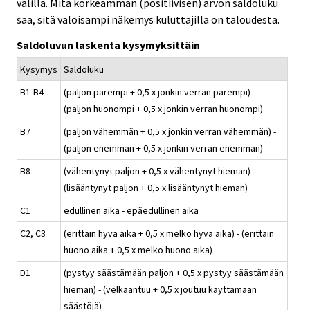
välillä. Mitä korkeamman (positiivisen) arvon saldoluku
saa, sitä valoisampi näkemys kuluttajilla on taloudesta.
Saldoluvun laskenta kysymyksittäin
Kysymys
Saldoluku
B1-B4
(paljon parempi + 0,5 x jonkin verran parempi) -
(paljon huonompi + 0,5 x jonkin verran huonompi)
B7
(paljon vähemmän + 0,5 x jonkin verran vähemmän) -
(paljon enemmän + 0,5 x jonkin verran enemmän)
B8
(vähentynyt paljon + 0,5 x vähentynyt hieman) -
(lisääntynyt paljon + 0,5 x lisääntynyt hieman)
C1
edullinen aika - epäedullinen aika
C2, C3
(erittäin hyvä aika + 0,5 x melko hyvä aika) - (erittäin
huono aika + 0,5 x melko huono aika)
D1
(pystyy säästämään paljon + 0,5 x pystyy säästämään
hieman) - (velkaantuu + 0,5 x joutuu käyttämään
säästöjä)