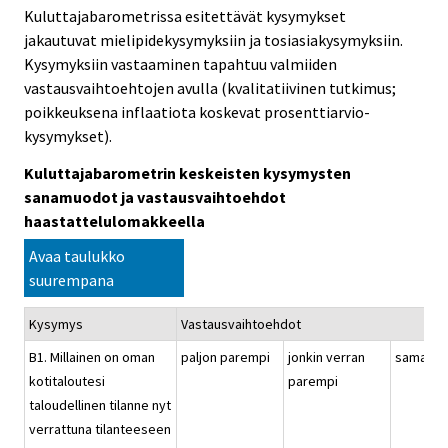
Kuluttajabarometrissa esitettävät kysymykset
jakautuvat mielipidekysymyksiin ja tosiasiakysymyksiin.
Kysymyksiin vastaaminen tapahtuu valmiiden
vastausvaihtoehtojen avulla (kvalitatiivinen tutkimus;
poikkeuksena inflaatiota koskevat prosenttiarvio-
kysymykset).
Kuluttajabarometrin keskeisten kysymysten
sanamuodot ja vastausvaihtoehdot
haastattelulomakkeella
Avaa taulukko
suurempana
Kysymys
Vastausvaihtoehdot
B1. Millainen on oman
paljon parempi
jonkin verran
samanla
kotitaloutesi
parempi
taloudellinen tilanne nyt
verrattuna tilanteeseen