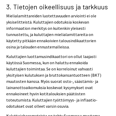
3. Tietojen oikeellisuus ja tarkkuus
Mielialamittareiden luotettavuuden arviointi ei ole
yksiselitteistä. Kuluttajien odotuksia koskevan
informaation merkitys on kuitenkin yleisesti
tunnustettu, ja kuluttajien mielialamittareita on
käytetty pitkään ennakoivien talousindikaattorien
osina ja talouden ennustemalleissa.
Kuluttajien luottamusindikaattori on ollut laajasti
käytössä Suomessa, kun on haluttu ennakoida
kuluttajien toimintaa. Se on korreloinut vahvasti
yksityisen kulutuksen ja bruttokansantuotteen (BKT)
muutosten kanssa. Myös suorat osto-, säästämis- ja
lainanottoaikomuksia koskevat kysymykset ovat
ennakoineet hyvin kotitalouksien päätösten
toteutumista. Kuluttajien työttömyys- ja inflaatio-
odotukset ovat olleet varsin osuvia.
Kuluttajabarometrista on tehty Suomessa muutama