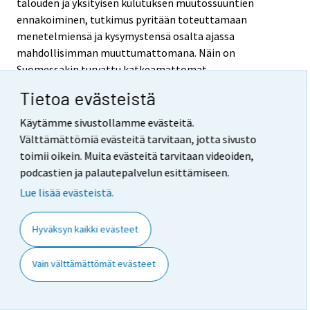
talouden ja yksityisen kulutuksen muutossuuntien
ennakoiminen, tutkimus pyritään toteuttamaan
menetelmiensä ja kysymystensä osalta ajassa
mahdollisimman muuttumattomana. Näin on
Suomessakin turvattu katkeamattomat
kuukausittaiset aikasarjat vuodesta 1995 alkaen.
Tietoa evästeistä
.
Käytämme sivustollamme evästeitä.
Välttämättömiä evästeitä tarvitaan, jotta sivusto
toimii oikein. Muita evästeitä tarvitaan videoiden,
Lähde: Kuluttajabarometri 2018, tammikuu. Tilastokeskus
podcastien ja palautepalvelun esittämiseen.
Lisätietoja: Pertti Kangassalo 029 551 3598,
Lue lisää evästeistä.
kuluttaja.barometri@tilastokeskus.fi
Vastaava tilastojohtaja: Jari Tarkoma
Hyväksyn kaikki evästeet
Päivitetty 29.1.2018
Vain välttämättömät evästeet
Viittausohje
: