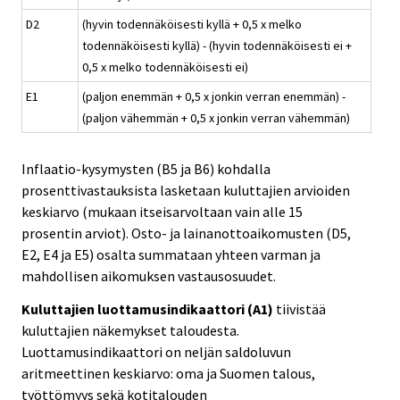
D2
(hyvin todennäköisesti kyllä + 0,5 x melko
todennäköisesti kyllä) - (hyvin todennäköisesti ei +
0,5 x melko todennäköisesti ei)
E1
(paljon enemmän + 0,5 x jonkin verran enemmän) -
(paljon vähemmän + 0,5 x jonkin verran vähemmän)
Inflaatio-kysymysten (B5 ja B6) kohdalla
prosenttivastauksista lasketaan kuluttajien arvioiden
keskiarvo (mukaan itseisarvoltaan vain alle 15
prosentin arviot). Osto- ja lainanottoaikomusten (D5,
E2, E4 ja E5) osalta summataan yhteen varman ja
mahdollisen aikomuksen vastausosuudet.
Kuluttajien luottamusindikaattori (A1)
tiivistää
kuluttajien näkemykset taloudesta.
Luottamusindikaattori on neljän saldoluvun
aritmeettinen keskiarvo: oma ja Suomen talous,
työttömyys sekä kotitalouden