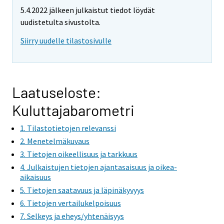
e
e
e
5.4.2022 jälkeen julkaistut tiedot löydät
m
m
m
uudistetulta sivustolta.
o
o
o
v
v
v
Siirry uudelle tilastosivulle
i
i
i
n
n
n
g
g
g
t
t
t
Laatuseloste:
o
o
o
Kuluttajabarometri
a
a
a
n
n
n
1. Tilastotietojen relevanssi
o
o
o
2. Menetelmäkuvaus
t
t
t
3. Tietojen oikeellisuus ja tarkkuus
h
h
h
4. Julkaistujen tietojen ajantasaisuus ja oikea-
e
e
e
aikaisuus
r
r
r
5. Tietojen saatavuus ja läpinäkyvyys
s
s
s
6. Tietojen vertailukelpoisuus
e
e
e
7. Selkeys ja eheys/yhtenäisyys
r
r
r