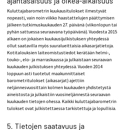
ajantasaisuus ja oikea-aikaisuus
Kuluttajabarometrin kuukausitulokset ilmestyvät
nopeasti, vain noin viikko haastattelujen päättymisen
jälkeen tutkimuskuukauden 27. päivänä (viikonlopun tai
pyhän sattuessa seuraavana työpäivänä). Vuodesta 2015
alkaen on jokaisen kuukausijulkistuksen yhteydessä
ollut saatavilla myös suuralueittaisia aikasarjatietoja.
Kotitalouksien laiteomistustiedot kerätään helmi-,
touko-, elo- ja marraskuussa ja julkaistaan seuraavan
kuukauden julkistuksen yhteydessä. Vuoden 2014
loppuun asti tuotetut maakunnittaiset
barometritulokset (aikasarjat) ajettiin
neljännesvuosittain kolmen kuukauden yhdistetystä
aineistosta ja julkaistiin vuosineljännestä seuraavan
kuukauden tietojen ohessa. Kaikki kuluttajabarometrin
tulokset ovat julkistettaessa tarkistettuja ja lopullisia.
5. Tietojen saatavuus ja