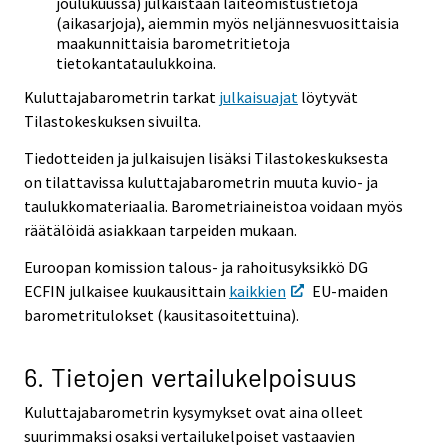
joulukuussa) julkaistaan laiteomistustietoja
(aikasarjoja), aiemmin myös neljännesvuosittaisia
maakunnittaisia barometritietoja
tietokantataulukkoina.
Kuluttajabarometrin tarkat
julkaisuajat
löytyvät
Tilastokeskuksen sivuilta.
Tiedotteiden ja julkaisujen lisäksi Tilastokeskuksesta
on tilattavissa kuluttajabarometrin muuta kuvio- ja
taulukkomateriaalia. Barometriaineistoa voidaan myös
räätälöidä asiakkaan tarpeiden mukaan.
Euroopan komission talous- ja rahoitusyksikkö DG
ECFIN julkaisee kuukausittain
kaikkien
EU-maiden
barometritulokset (kausitasoitettuina).
6. Tietojen vertailukelpoisuus
Kuluttajabarometrin kysymykset ovat aina olleet
suurimmaksi osaksi vertailukelpoiset vastaavien