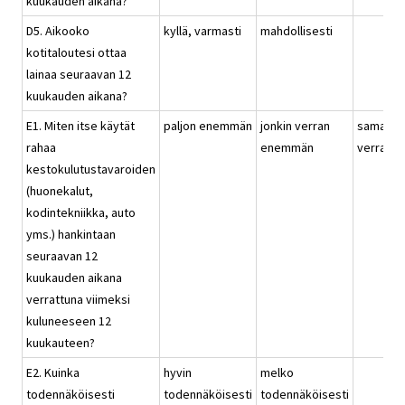
kuukauden aikana?
D5. Aikooko
kyllä, varmasti
mahdollisesti
kotitaloutesi ottaa
lainaa seuraavan 12
kuukauden aikana?
E1. Miten itse käytät
paljon enemmän
jonkin verran
saman
rahaa
enemmän
verran
kestokulutustavaroiden
(huonekalut,
kodintekniikka, auto
yms.) hankintaan
seuraavan 12
kuukauden aikana
verrattuna viimeksi
kuluneeseen 12
kuukauteen?
E2. Kuinka
hyvin
melko
todennäköisesti
todennäköisesti
todennäköisesti