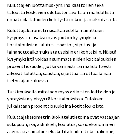
Kuluttajien luottamus- ym. indikaattorien sekä
taloutta koskevien odotusten avulla on mahdollista
ennakoida talouden kehitystä mikro- ja makrotasolla.
Kuluttajabarometri sisältää edellä mainittujen
kysymysten lisäksi myös joukon kysymyksiä
kotitalouksien kulutus-, säästö-, sijoitus- ja
lainanottoaikomuksista useisiin eri kohteisiin. Näistä
kysymyksistä voidaan summata niiden kotitalouksien
prosenttiosuudet, jotka varmasti tai mahdollisesti
aikovat kuluttaa, säästää, sijoittaa tai ottaa lainaa
tietyn ajan kuluessa.
Tutkimuksella mitataan myös erilaisten laitteiden ja
yhteyksien yleisyyttä kotitalouksissa. Tulokset
julkaistaan prosenttiosuuksina kotitalouksista.
Kuluttajabarometrin luokittelutietoina ovat vastaajan
sukupuoli, ikä, äidinkieli, koulutus, sosioekonominen
asema ja asuinalue sekä kotitalouden koko, rakenne,