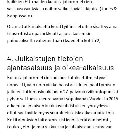
kaikkien EU-maiden kuluttajabarometrien
vastausosuuksia ja näihin vaikuttavia tekijöitä (Junes &
Kangassalo).
Otantatutkimuksella kerättyihin tietoihin sisältyy aina
tilastollista epätarkkuutta, jota kuitenkin
painotuksella vähennetään (ks. edellä kohta 2).
4. Julkaistujen tietojen
ajantasaisuus ja oikea-aikaisuus
Kuluttajabarometrin kuukausitulokset ilmestyvät
nopeasti, vain noin viikko haastattelujen päättymisen
jälkeen tutkimuskuukauden 27. päivänä (viikonlopun tai
pyhän sattuessa seuraavana työpäivänä). Vuodesta 2015
alkaen on jokaisen kuukausijulkistuksen yhteydessä
ollut saatavilla myös suuralueittaisia aikasarjatietoja.
Kotitalouksien laiteomistustiedot kerätään helmi-,
touko-, elo- ja marraskuussa ja julkaistaan seuraavan