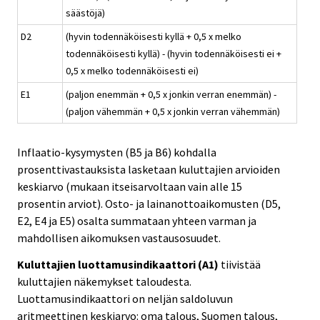
säästöjä)
D2
(hyvin todennäköisesti kyllä + 0,5 x melko
todennäköisesti kyllä) - (hyvin todennäköisesti ei +
0,5 x melko todennäköisesti ei)
E1
(paljon enemmän + 0,5 x jonkin verran enemmän) -
(paljon vähemmän + 0,5 x jonkin verran vähemmän)
Inflaatio-kysymysten (B5 ja B6) kohdalla
prosenttivastauksista lasketaan kuluttajien arvioiden
keskiarvo (mukaan itseisarvoltaan vain alle 15
prosentin arviot). Osto- ja lainanottoaikomusten (D5,
E2, E4 ja E5) osalta summataan yhteen varman ja
mahdollisen aikomuksen vastausosuudet.
Kuluttajien luottamusindikaattori (A1)
tiivistää
kuluttajien näkemykset taloudesta.
Luottamusindikaattori on neljän saldoluvun
aritmeettinen keskiarvo: oma talous, Suomen talous,