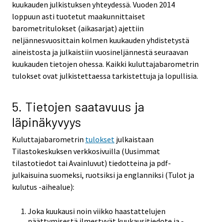
kuukauden julkistuksen yhteydessä. Vuoden 2014
loppuun asti tuotetut maakunnittaiset
barometritulokset (aikasarjat) ajettiin
neljännesvuosittain kolmen kuukauden yhdistetystä
aineistosta ja julkaistiin vuosineljännestä seuraavan
kuukauden tietojen ohessa. Kaikki kuluttajabarometrin
tulokset ovat julkistettaessa tarkistettuja ja lopullisia.
5. Tietojen saatavuus ja
läpinäkyvyys
Kuluttajabarometrin
tulokset
julkaistaan
Tilastokeskuksen verkkosivuilla (Uusimmat
tilastotiedot tai Avainluvut) tiedotteina ja pdf-
julkaisuina suomeksi, ruotsiksi ja englanniksi (Tulot ja
kulutus -aihealue):
Joka kuukausi noin viikko haastattelujen
päättymisestä ilmestyvät kuukausitiedote ja -