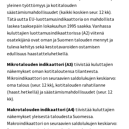
yleinen työttömyys ja kotitalouden
säästämismahdollisuudet (kaikki koskien seur. 12 kk).
Tätä uutta EU-luottamusindikaattoria on mahdollista
laskea taaksepäin lokakuuhun 1995 saakka. Vanhassa
kuluttajien luottamusindikaattorissa (A2) viitenä
osatekijänä ovat oman ja Suomen talouden mennyt ja
tuleva kehitys sekä kestotavaroiden ostamisen
edullisuus haastatteluhetkellä.
Mikrotalouden indikaattori (A3)
tiivistää kuluttajien
näkemykset oman kotitaloutensa tilanteesta.
Mikroindikaattori on seuraavien saldolukujen keskiarvo:
oma talous (seur. 12 kk), kotitalouden rahatilanne
(haast.hetkellä) ja säästämismahdollisuudet (seur. 12
kk).
Makrotalouden indikaattori (A4)
tiivistää kuluttajien
näkemykset yleisestä taloudesta Suomessa.
Makroindikaattori on seuraavien saldolukujen keskiarvo: