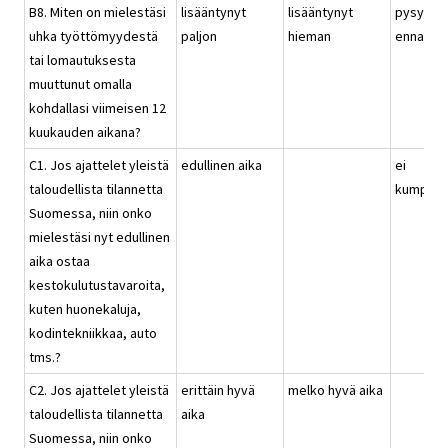
B8. Miten on mielestäsi
lisääntynyt
lisääntynyt
pysynyt
uhka työttömyydestä
paljon
hieman
ennallaa
tai lomautuksesta
muuttunut omalla
kohdallasi viimeisen 12
kuukauden aikana?
C1. Jos ajattelet yleistä
edullinen aika
ei
taloudellista tilannetta
kumpika
Suomessa, niin onko
mielestäsi nyt edullinen
aika ostaa
kestokulutustavaroita,
kuten huonekaluja,
kodintekniikkaa, auto
tms.?
C2. Jos ajattelet yleistä
erittäin hyvä
melko hyvä aika
taloudellista tilannetta
aika
Suomessa, niin onko