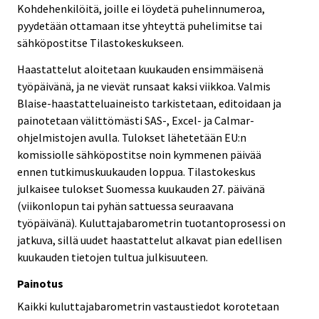
Kohdehenkilöitä, joille ei löydetä puhelinnumeroa,
pyydetään ottamaan itse yhteyttä puhelimitse tai
sähköpostitse Tilastokeskukseen.
Haastattelut aloitetaan kuukauden ensimmäisenä
työpäivänä, ja ne vievät runsaat kaksi viikkoa. Valmis
Blaise-haastatteluaineisto tarkistetaan, editoidaan ja
painotetaan välittömästi SAS-, Excel- ja Calmar-
ohjelmistojen avulla. Tulokset lähetetään EU:n
komissiolle sähköpostitse noin kymmenen päivää
ennen tutkimuskuukauden loppua. Tilastokeskus
julkaisee tulokset Suomessa kuukauden 27. päivänä
(viikonlopun tai pyhän sattuessa seuraavana
työpäivänä). Kuluttajabarometrin tuotantoprosessi on
jatkuva, sillä uudet haastattelut alkavat pian edellisen
kuukauden tietojen tultua julkisuuteen.
Painotus
Kaikki kuluttajabarometrin vastaustiedot korotetaan