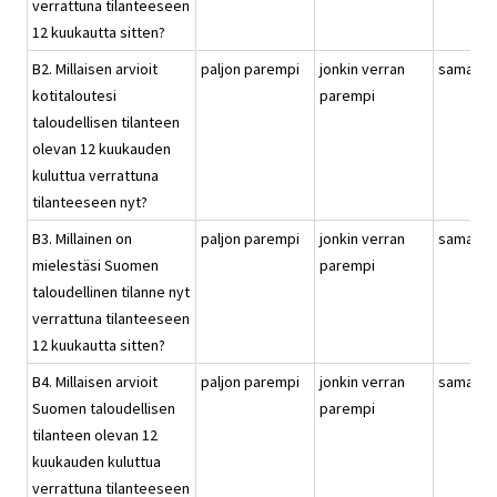
verrattuna tilanteeseen
12 kuukautta sitten?
B2. Millaisen arvioit
paljon parempi
jonkin verran
samanla
kotitaloutesi
parempi
taloudellisen tilanteen
olevan 12 kuukauden
kuluttua verrattuna
tilanteeseen nyt?
B3. Millainen on
paljon parempi
jonkin verran
samanla
mielestäsi Suomen
parempi
taloudellinen tilanne nyt
verrattuna tilanteeseen
12 kuukautta sitten?
B4. Millaisen arvioit
paljon parempi
jonkin verran
samanla
Suomen taloudellisen
parempi
tilanteen olevan 12
kuukauden kuluttua
verrattuna tilanteeseen