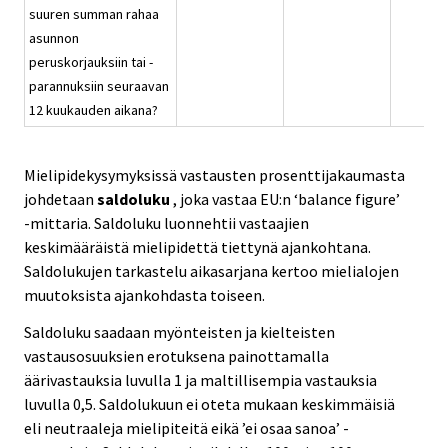
suuren summan rahaa
asunnon
peruskorjauksiin tai -
parannuksiin seuraavan
12 kuukauden aikana?
Mielipidekysymyksissä vastausten prosenttijakaumasta
johdetaan
saldoluku
, joka vastaa EU:n ‘balance figure’
-mittaria. Saldoluku luonnehtii vastaajien
keskimääräistä mielipidettä tiettynä ajankohtana.
Saldolukujen tarkastelu aikasarjana kertoo mielialojen
muutoksista ajankohdasta toiseen.
Saldoluku saadaan myönteisten ja kielteisten
vastausosuuksien erotuksena painottamalla
äärivastauksia luvulla 1 ja maltillisempia vastauksia
luvulla 0,5. Saldolukuun ei oteta mukaan keskimmäisiä
eli neutraaleja mielipiteitä eikä ’ei osaa sanoa’ -