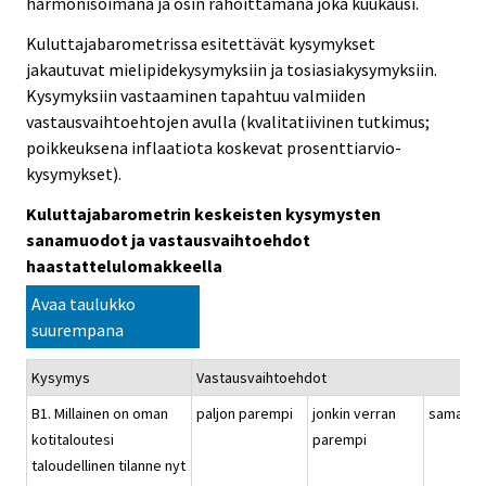
harmonisoimana ja osin rahoittamana joka kuukausi.
Kuluttajabarometrissa esitettävät kysymykset
jakautuvat mielipidekysymyksiin ja tosiasiakysymyksiin.
Kysymyksiin vastaaminen tapahtuu valmiiden
vastausvaihtoehtojen avulla (kvalitatiivinen tutkimus;
poikkeuksena inflaatiota koskevat prosenttiarvio-
kysymykset).
Kuluttajabarometrin keskeisten kysymysten
sanamuodot ja vastausvaihtoehdot
haastattelulomakkeella
Avaa taulukko
suurempana
Kysymys
Vastausvaihtoehdot
B1. Millainen on oman
paljon parempi
jonkin verran
samanla
kotitaloutesi
parempi
taloudellinen tilanne nyt