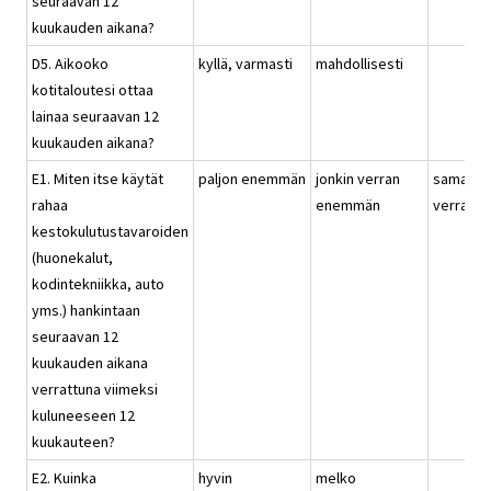
seuraavan 12
kuukauden aikana?
D5. Aikooko
kyllä, varmasti
mahdollisesti
kotitaloutesi ottaa
lainaa seuraavan 12
kuukauden aikana?
E1. Miten itse käytät
paljon enemmän
jonkin verran
saman
rahaa
enemmän
verran
kestokulutustavaroiden
(huonekalut,
kodintekniikka, auto
yms.) hankintaan
seuraavan 12
kuukauden aikana
verrattuna viimeksi
kuluneeseen 12
kuukauteen?
E2. Kuinka
hyvin
melko