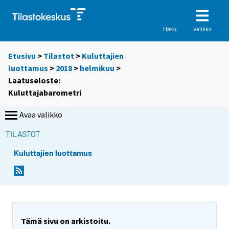
Valikko
Haku
Etusivu
>
Tilastot
>
Kuluttajien
luottamus
>
2018
>
helmikuu
>
Laatuseloste:
Kuluttajabarometri
Avaa valikko
TILASTOT
Kuluttajien luottamus
Y
Y
Y
Y
o
o
o
o
u
u
u
u
a
a
a
a
r
r
r
r
Tämä sivu on arkistoitu.