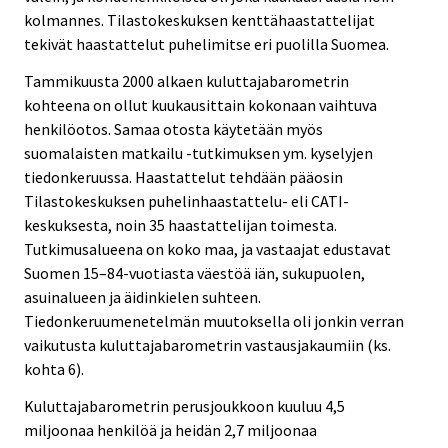
kolmannes. Tilastokeskuksen kenttähaastattelijat
tekivät haastattelut puhelimitse eri puolilla Suomea.
Tammikuusta 2000 alkaen kuluttajabarometrin
kohteena on ollut kuukausittain kokonaan vaihtuva
henkilöotos. Samaa otosta käytetään myös
suomalaisten matkailu -tutkimuksen ym. kyselyjen
tiedonkeruussa. Haastattelut tehdään pääosin
Tilastokeskuksen puhelinhaastattelu- eli CATI-
keskuksesta, noin 35 haastattelijan toimesta.
Tutkimusalueena on koko maa, ja vastaajat edustavat
Suomen 15–84-vuotiasta väestöä iän, sukupuolen,
asuinalueen ja äidinkielen suhteen.
Tiedonkeruumenetelmän muutoksella oli jonkin verran
vaikutusta kuluttajabarometrin vastausjakaumiin (ks.
kohta 6).
Kuluttajabarometrin perusjoukkoon kuuluu 4,5
miljoonaa henkilöä ja heidän 2,7 miljoonaa