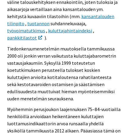
väline talouskehityksen ennakointiin, joten tuloksia ja
aikasarjoja vertaillaan aina kansantalouden ym.
kehitystä kuvaaviin tilastoihin (mm.
kansantalouden
tilinpito
,
tuotannon
suhdannekuvaaja,
työvoimatutkimus
,
kuluttajahintaindeksi
,
pankkitilastot
).
Tiedonkeruumenetelmän muutoksella tammikuussa
2000 oli jonkin verran vaikutusta kuluttajabarometrin
vastausjakaumiin. Syksyllä 1999 toteutetun
koetutkimuksen perusteella tulokset koskien
kuluttajien arvioita kotitaloutensa rahatilanteesta
sekä kestotavaroiden ostamisen ja säästämisen
edullisuudesta muuttuivat hieman myönteisemmiksi
uuden menetelmän seurauksena.
Myöhemmin perusjoukon laajennuksen 75–84-vuotiailla
henkilöillä arvioidaan heikentäneen kuluttajien
luottamusindikaattorin arvoa runsaalla yhdellä
yksiköllä tammikuusta 2012 alkaen. Pääasiassa tämä on