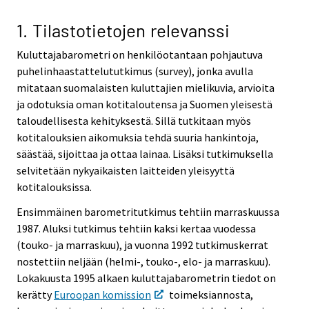
v
v
v
v
i
i
i
i
1. Tilastotietojen relevanssi
c
c
c
c
Kuluttajabarometri on henkilöotantaan pohjautuva
e
e
e
e
puhelinhaastattelututkimus (survey), jonka avulla
.
.
.
.
mitataan suomalaisten kuluttajien mielikuvia, arvioita
ja odotuksia oman kotitaloutensa ja Suomen yleisestä
taloudellisesta kehityksestä. Sillä tutkitaan myös
kotitalouksien aikomuksia tehdä suuria hankintoja,
säästää, sijoittaa ja ottaa lainaa. Lisäksi tutkimuksella
selvitetään nykyaikaisten laitteiden yleisyyttä
kotitalouksissa.
Ensimmäinen barometritutkimus tehtiin marraskuussa
1987. Aluksi tutkimus tehtiin kaksi kertaa vuodessa
(touko- ja marraskuu), ja vuonna 1992 tutkimuskerrat
nostettiin neljään (helmi-, touko-, elo- ja marraskuu).
Lokakuusta 1995 alkaen kuluttajabarometrin tiedot on
kerätty
Euroopan komission
toimeksiannosta,