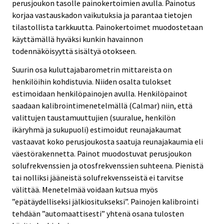
perusjoukon tasolle painokertoimien avulla. Painotus
korjaa vastauskadon vaikutuksia ja parantaa tietojen
tilastollista tarkkuutta. Painokertoimet muodostetaan
käyttämällä hyväksi kunkin havainnon
todennäköisyyttä sisältyä otokseen.
Suurin osa kuluttajabarometrin mittareista on
henkilöihin kohdistuvia. Niiden osalta tulokset
estimoidaan henkilöpainojen avulla. Henkilöpainot
saadaan kalibrointimenetelmällä (Calmar) niin, että
valittujen taustamuuttujien (suuralue, henkilön
ikäryhmä ja sukupuoli) estimoidut reunajakaumat
vastaavat koko perusjoukosta saatuja reunajakaumia eli
väestörakennetta. Painot muodostuvat perusjoukon
solufrekvenssien ja otosfrekvenssien suhteena. Pienistä
tai nolliksi jääneistä solufrekvensseistä ei tarvitse
välittää. Menetelmää voidaan kutsua myös
”epätäydelliseksi jälkiositukseksi”. Painojen kalibrointi
tehdään ”automaattisesti” yhtenä osana tulosten