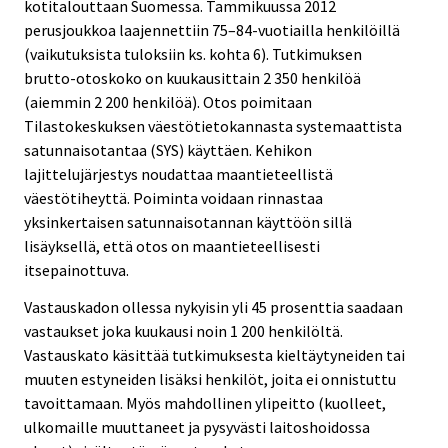
kotitalouttaan Suomessa. Tammikuussa 2012
perusjoukkoa laajennettiin 75–84-vuotiailla henkilöillä
(vaikutuksista tuloksiin ks. kohta 6). Tutkimuksen
brutto-otoskoko on kuukausittain 2 350 henkilöä
(aiemmin 2 200 henkilöä). Otos poimitaan
Tilastokeskuksen väestötietokannasta systemaattista
satunnaisotantaa (SYS) käyttäen. Kehikon
lajittelujärjestys noudattaa maantieteellistä
väestötiheyttä. Poiminta voidaan rinnastaa
yksinkertaisen satunnaisotannan käyttöön sillä
lisäyksellä, että otos on maantieteellisesti
itsepainottuva.
Vastauskadon ollessa nykyisin yli 45 prosenttia saadaan
vastaukset joka kuukausi noin 1 200 henkilöltä.
Vastauskato käsittää tutkimuksesta kieltäytyneiden tai
muuten estyneiden lisäksi henkilöt, joita ei onnistuttu
tavoittamaan. Myös mahdollinen ylipeitto (kuolleet,
ulkomaille muuttaneet ja pysyvästi laitoshoidossa