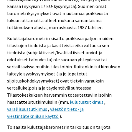
kanssa (nykyisin 17 EU-kysymystä). Suomen omat
barometrikysymykset ovat muutamaa poikkeusta
lukuun ottamatta olleet mukana samanlaisina
tutkimuksen alusta, marraskuusta 1987 lähtien.
Kuluttajabarometrin sisältö poikkeaa paljon muiden
tilastojen tiedoista ja käsitteistä eikä valtaosa sen
tiedoista (subjektiiviset/kvalitatiiviset arviot ja
odotukset taloudesta) ole suoraan yhteydessä tai
vertailtavissa muihin tilastoihin. Kuitenkin tutkimuksen
laiteyleisyyskysymykset (ja jo lopetetut
sijoituskohdekysymykset) ovat tietyin varauksin
vertailukelpoisia ja täydentäviä suhteessa
Tilastokeskuksen harvemmin toteutettaviin isoihin
haastattelututkimuksiin (mm.
kulutustutkimus
,
varallisuustutkimus
,
väestön tieto- ja
viestintätekniikan käyttö
).
Toisaalta kuluttajabarometrin tarkoitus on tarjota