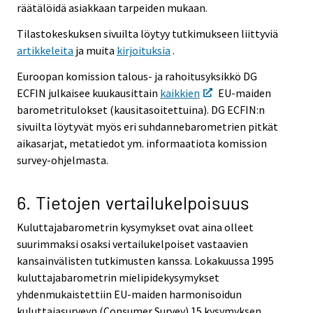
räätälöidä asiakkaan tarpeiden mukaan.
Tilastokeskuksen sivuilta löytyy tutkimukseen liittyviä
artikkeleita
ja muita
kirjoituksia
.
Euroopan komission talous- ja rahoitusyksikkö DG
ECFIN julkaisee kuukausittain
kaikkien
EU-maiden
barometritulokset (kausitasoitettuina). DG ECFIN:n
sivuilta löytyvät myös eri suhdannebarometrien pitkät
aikasarjat, metatiedot ym. informaatiota komission
survey-ohjelmasta.
6. Tietojen vertailukelpoisuus
Kuluttajabarometrin kysymykset ovat aina olleet
suurimmaksi osaksi vertailukelpoiset vastaavien
kansainvälisten tutkimusten kanssa. Lokakuussa 1995
kuluttajabarometrin mielipidekysymykset
yhdenmukaistettiin EU-maiden harmonisoidun
kuluttajasurveyn (Consumer Survey) 15 kysymyksen