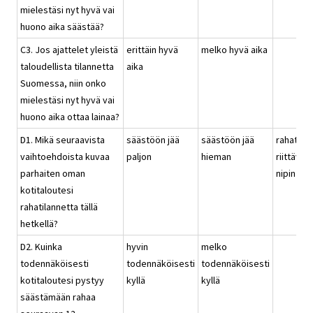
mielestäsi nyt hyvä vai
huono aika säästää?
C3. Jos ajattelet yleistä
erittäin hyvä
melko hyvä aika
taloudellista tilannetta
aika
Suomessa, niin onko
mielestäsi nyt hyvä vai
huono aika ottaa lainaa?
D1. Mikä seuraavista
säästöön jää
säästöön jää
rahat
vaihtoehdoista kuvaa
paljon
hieman
riittävät
parhaiten oman
nipin nap
kotitaloutesi
rahatilannetta tällä
hetkellä?
D2. Kuinka
hyvin
melko
todennäköisesti
todennäköisesti
todennäköisesti
kotitaloutesi pystyy
kyllä
kyllä
säästämään rahaa