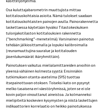
käsittelyohjelmia.
Osa kuluttajabarometrin muuttujista mittaa
kotitalouskohtaisia asioita. Nämä tulokset saadaan
kotitalouskohtaisten painojen avulla. Painorakennetta
laskettaessa käytetään hyväksi Tilastokeskuksen
tulonjakotilaston kotitalouksien rakennetta
(”benchmarking”-menetelmä). Varsinainen painotus
tehdään jälkiosittamalla ja lopuksi kalibroimalla
(reunamuuttujina suuralue ja kotitalouden
jäsenlukumäärät ikäryhmittäin).
Painotuksen vaikutus mielialamittareiden arvoihin on
yleensä vähäinen kolmesta syystä: Ensinnäkin
tutkimuksen otanta-asetelma (SYS) tuottaa
itsepainottuvan otoksen. Toiseksi kato on pysynyt
melko tasaisena eri väestöryhmissä, joten se ei ole
kovin paljon vinouttanut aineistoa. Ja kolmanneksi
mielipiteitä koskevien kysymysten ja niistä laskettujen
indikaattorien korrelaatio on heikko painotuksessa