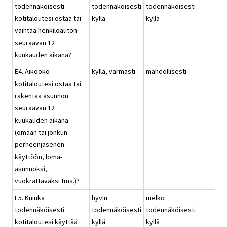
todennäköisesti
todennäköisesti
todennäköisesti
kotitaloutesi ostaa tai
kyllä
kyllä
vaihtaa henkilöauton
seuraavan 12
kuukauden aikana?
E4. Aikooko
kyllä, varmasti
mahdollisesti
kotitaloutesi ostaa tai
rakentaa asunnon
seuraavan 12
kuukauden aikana
(omaan tai jonkun
perheenjäsenen
käyttöön, loma-
asunnoksi,
vuokrattavaksi tms.)?
E5. Kuinka
hyvin
melko
todennäköisesti
todennäköisesti
todennäköisesti
kotitaloutesi käyttää
kyllä
kyllä