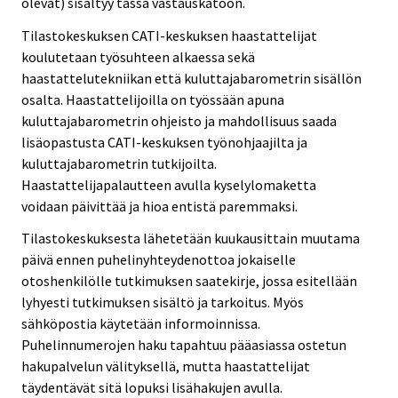
olevat) sisältyy tässä vastauskatoon.
Tilastokeskuksen CATI-keskuksen haastattelijat
koulutetaan työsuhteen alkaessa sekä
haastattelutekniikan että kuluttajabarometrin sisällön
osalta. Haastattelijoilla on työssään apuna
kuluttajabarometrin ohjeisto ja mahdollisuus saada
lisäopastusta CATI-keskuksen työnohjaajilta ja
kuluttajabarometrin tutkijoilta.
Haastattelijapalautteen avulla kyselylomaketta
voidaan päivittää ja hioa entistä paremmaksi.
Tilastokeskuksesta lähetetään kuukausittain muutama
päivä ennen puhelinyhteydenottoa jokaiselle
otoshenkilölle tutkimuksen saatekirje, jossa esitellään
lyhyesti tutkimuksen sisältö ja tarkoitus. Myös
sähköpostia käytetään informoinnissa.
Puhelinnumerojen haku tapahtuu pääasiassa ostetun
hakupalvelun välityksellä, mutta haastattelijat
täydentävät sitä lopuksi lisähakujen avulla.