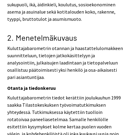
sukupuoli, ikä, äidinkieli, koulutus, sosioekonominen
asema ja asuinalue sekä kotitalouden koko, rakenne,
tyyppi, bruttotulot ja asumismuoto.
2. Menetelmäkuvaus
Kuluttajabarometrin otannan ja haastattelulomakkeen
suunnitteluun, tietojen jatkokäsittelyyn ja
analysointiin, julkaisujen laadintaan ja tietopalveluun
osallistuu päätoimisesti yksi henkilö ja osa-aikaisesti
pari asiantuntijaa.
Otanta ja tiedonkeruu
Kuluttajabarometrin tiedot kerättiin joulukuuhun 1999
saakka Tilastokeskuksen työvoimatutkimuksen
yhteydessä. Tutkimuksessa käytettiin tuolloin
rotatoivaa paneeliasetelmaa. Samalle henkilölle
esitettiin kysymykset kolme kertaa puolen vuoden
välein, ja kohdehenkilöistä oli joka kuukausi uusia noin