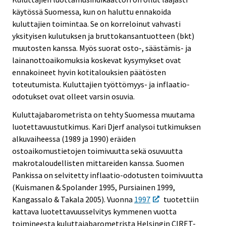
käytössä Suomessa, kun on haluttu ennakoida
kuluttajien toimintaa. Se on korreloinut vahvasti
yksityisen kulutuksen ja bruttokansantuotteen (bkt)
muutosten kanssa. Myös suorat osto-, säästämis- ja
lainanottoaikomuksia koskevat kysymykset ovat
ennakoineet hyvin kotitalouksien päätösten
toteutumista. Kuluttajien työttömyys- ja inflaatio-
odotukset ovat olleet varsin osuvia.
Kuluttajabarometrista on tehty Suomessa muutama
luotettavuustutkimus. Kari Djerf analysoi tutkimuksen
alkuvaiheessa (1989 ja 1990) eräiden
ostoaikomustietojen toimivuutta sekä osuvuutta
makrotaloudellisten mittareiden kanssa. Suomen
Pankissa on selvitetty inflaatio-odotusten toimivuutta
(Kuismanen & Spolander 1995, Pursiainen 1999,
Kangassalo & Takala 2005). Vuonna
1997
tuotettiin
kattava luotettavuusselvitys kymmenen vuotta
toimineesta kuluttajabarometrista Helsingin CIRET-