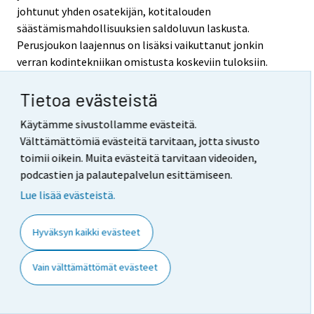
johtunut yhden osatekijän, kotitalouden
säästämismahdollisuuksien saldoluvun laskusta.
Perusjoukon laajennus on lisäksi vaikuttanut jonkin
verran kodintekniikan omistusta koskeviin tuloksiin.
Tietoa evästeistä
7. Selkeys ja eheys/yhtenäisyys
Käytämme sivustollamme evästeitä.
Kuluttajabarometri on ainoa säännöllisesti
Välttämättömiä evästeitä tarvitaan, jotta sivusto
(kuukausittain) toteutettava kuluttajien mielialoja ja
toimii oikein. Muita evästeitä tarvitaan videoiden,
aikomuksia selvittävä tutkimus Suomessa. Tutkimus
podcastien ja palautepalvelun esittämiseen.
tehdään tärkeimpien kysymystensä osalta täsmälleen
Lue lisää evästeistä.
samanlaisena kaikissa EU-maissa (ks. edellä kohdat 5 ja
6).
Hyväksyn kaikki evästeet
Koska kuluttajabarometrin päätarkoituksena on
kansantalouden ja yksityisen kulutuksen
Vain välttämättömät evästeet
muutossuuntien ennakoiminen, tutkimus pyritään
toteuttamaan menetelmiensä ja kysymystensä osalta
ajassa mahdollisimman muuttumattomana. Näin on