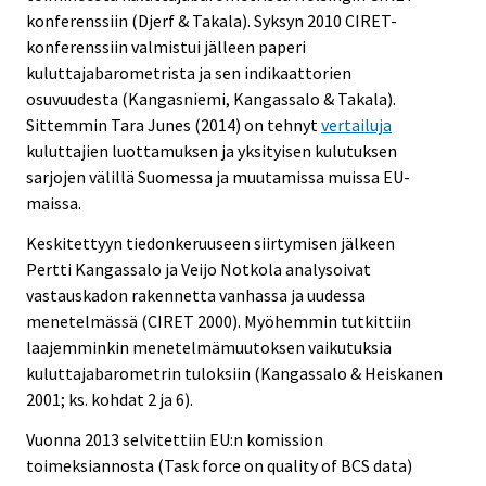
konferenssiin (Djerf & Takala). Syksyn 2010 CIRET-
konferenssiin valmistui jälleen paperi
kuluttajabarometrista ja sen indikaattorien
osuvuudesta (Kangasniemi, Kangassalo & Takala).
Sittemmin Tara Junes (2014) on tehnyt
vertailuja
kuluttajien luottamuksen ja yksityisen kulutuksen
sarjojen välillä Suomessa ja muutamissa muissa EU-
maissa.
Keskitettyyn tiedonkeruuseen siirtymisen jälkeen
Pertti Kangassalo ja Veijo Notkola analysoivat
vastauskadon rakennetta vanhassa ja uudessa
menetelmässä (CIRET 2000). Myöhemmin tutkittiin
laajemminkin menetelmämuutoksen vaikutuksia
kuluttajabarometrin tuloksiin (Kangassalo & Heiskanen
2001; ks. kohdat 2 ja 6).
Vuonna 2013 selvitettiin EU:n komission
toimeksiannosta (Task force on quality of BCS data)