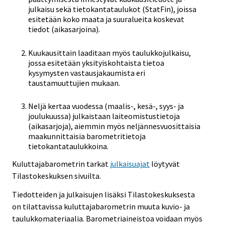
julkaisu sekä tietokantataulukot (StatFin), joissa
esitetään koko maata ja suuralueita koskevat
tiedot (aikasarjoina).
Kuukausittain laaditaan myös taulukkojulkaisu,
jossa esitetään yksityiskohtaista tietoa
kysymysten vastausjakaumista eri
taustamuuttujien mukaan.
Neljä kertaa vuodessa (maalis-, kesä-, syys- ja
joulukuussa) julkaistaan laiteomistustietoja
(aikasarjoja), aiemmin myös neljännesvuosittaisia
maakunnittaisia barometritietoja
tietokantataulukkoina.
Kuluttajabarometrin tarkat
julkaisuajat
löytyvät
Tilastokeskuksen sivuilta.
Tiedotteiden ja julkaisujen lisäksi Tilastokeskuksesta
on tilattavissa kuluttajabarometrin muuta kuvio- ja
taulukkomateriaalia. Barometriaineistoa voidaan myös