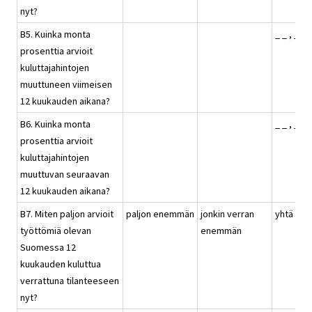
nyt?
B5. Kuinka monta
_ _ , _ %
prosenttia arvioit
kuluttajahintojen
muuttuneen viimeisen
12 kuukauden aikana?
B6. Kuinka monta
_ _ , _ %
prosenttia arvioit
kuluttajahintojen
muuttuvan seuraavan
12 kuukauden aikana?
B7. Miten paljon arvioit
paljon enemmän
jonkin verran
yhtä pal
työttömiä olevan
enemmän
Suomessa 12
kuukauden kuluttua
verrattuna tilanteeseen
nyt?