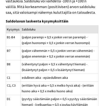
vastauksia. Saldoluku voi vaihdella -100:n ja +100:n
välillä. Mitä korkeamman (positiivisen) arvon saldoluku
saa, sitä valoisampi näkemys kuluttajilla on taloudesta.
Saldoluvun laskenta kysymyksittäin
Kysymys
Saldoluku
B1-B4
(paljon parempi + 0,5 x jonkin verran parempi) -
(paljon huonompi + 0,5 x jonkin verran huonompi)
B7
(paljon vähemmän + 0,5 x jonkin verran vähemmän) -
(paljon enemmän + 0,5 x jonkin verran enemmän)
B8
(vähentynyt paljon + 0,5 x vähentynyt hieman) -
(lisääntynyt paljon + 0,5 x lisääntynyt hieman)
C1
edullinen aika - epäedullinen aika
C2, C3
(erittäin hyvä aika + 0,5 x melko hyvä aika) - (erittäin
huono aika + 0,5 x melko huono aika)
D1
(pystyy säästämään paljon + 0,5 x pystyy säästämään
hieman) - (velkaantuu + 0,5 x joutuu käyttämään