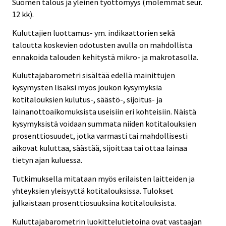
Suomen talous ja yleinen työttömyys (molemmat seur.
12 kk).
Kuluttajien luottamus- ym. indikaattorien sekä
taloutta koskevien odotusten avulla on mahdollista
ennakoida talouden kehitystä mikro- ja makrotasolla.
Kuluttajabarometri sisältää edellä mainittujen
kysymysten lisäksi myös joukon kysymyksiä
kotitalouksien kulutus-, säästö-, sijoitus- ja
lainanottoaikomuksista useisiin eri kohteisiin. Näistä
kysymyksistä voidaan summata niiden kotitalouksien
prosenttiosuudet, jotka varmasti tai mahdollisesti
aikovat kuluttaa, säästää, sijoittaa tai ottaa lainaa
tietyn ajan kuluessa.
Tutkimuksella mitataan myös erilaisten laitteiden ja
yhteyksien yleisyyttä kotitalouksissa. Tulokset
julkaistaan prosenttiosuuksina kotitalouksista.
Kuluttajabarometrin luokittelutietoina ovat vastaajan