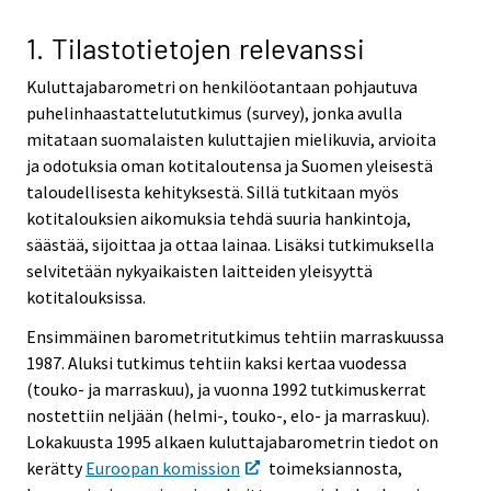
v
v
v
v
i
i
i
i
1. Tilastotietojen relevanssi
c
c
c
c
Kuluttajabarometri on henkilöotantaan pohjautuva
e
e
e
e
puhelinhaastattelututkimus (survey), jonka avulla
.
.
.
.
mitataan suomalaisten kuluttajien mielikuvia, arvioita
ja odotuksia oman kotitaloutensa ja Suomen yleisestä
taloudellisesta kehityksestä. Sillä tutkitaan myös
kotitalouksien aikomuksia tehdä suuria hankintoja,
säästää, sijoittaa ja ottaa lainaa. Lisäksi tutkimuksella
selvitetään nykyaikaisten laitteiden yleisyyttä
kotitalouksissa.
Ensimmäinen barometritutkimus tehtiin marraskuussa
1987. Aluksi tutkimus tehtiin kaksi kertaa vuodessa
(touko- ja marraskuu), ja vuonna 1992 tutkimuskerrat
nostettiin neljään (helmi-, touko-, elo- ja marraskuu).
Lokakuusta 1995 alkaen kuluttajabarometrin tiedot on
kerätty
Euroopan komission
toimeksiannosta,