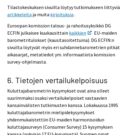
Tilastokeskuksen sivuilta löytyy tutkimukseen liittyviä
artikkeleita
ja muita
kirjoituksia
.
Euroopan komission talous- ja rahoitusyksikkö DG
ECFIN julkaisee kuukausittain
kaikkien
EU-maiden
barometritulokset (kausitasoitettuina). DG ECFIN:n
sivuilta löytyvät myös eri suhdannebarometrien pitkät
aikasarjat, metatiedot ym. informaatiota komission
survey-ohjelmasta.
6. Tietojen vertailukelpoisuus
Kuluttajabarometrin kysymykset ovat aina olleet
suurimmaksi osaksi vertailukelpoiset vastaavien
kansainvälisten tutkimusten kanssa. Lokakuussa 1995
kuluttajabarometrin mielipidekysymykset
yhdenmukaistettiin EU-maiden harmonisoidun
kuluttajasurveyn (Consumer Survey) 15 kysymyksen
kanssa (nykyisin 17 EU-kysymystä). Suomen omat