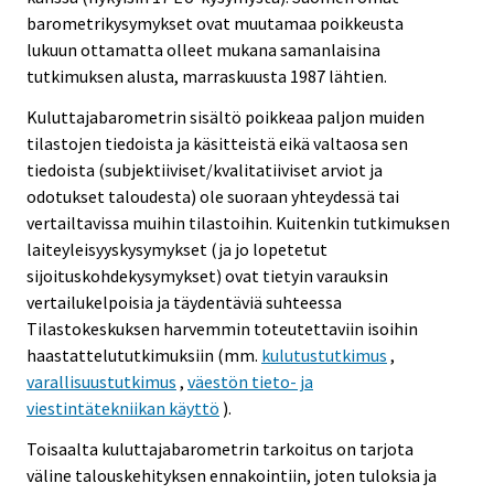
barometrikysymykset ovat muutamaa poikkeusta
lukuun ottamatta olleet mukana samanlaisina
tutkimuksen alusta, marraskuusta 1987 lähtien.
Kuluttajabarometrin sisältö poikkeaa paljon muiden
tilastojen tiedoista ja käsitteistä eikä valtaosa sen
tiedoista (subjektiiviset/kvalitatiiviset arviot ja
odotukset taloudesta) ole suoraan yhteydessä tai
vertailtavissa muihin tilastoihin. Kuitenkin tutkimuksen
laiteyleisyyskysymykset (ja jo lopetetut
sijoituskohdekysymykset) ovat tietyin varauksin
vertailukelpoisia ja täydentäviä suhteessa
Tilastokeskuksen harvemmin toteutettaviin isoihin
haastattelututkimuksiin (mm.
kulutustutkimus
,
varallisuustutkimus
,
väestön tieto- ja
viestintätekniikan käyttö
).
Toisaalta kuluttajabarometrin tarkoitus on tarjota
väline talouskehityksen ennakointiin, joten tuloksia ja