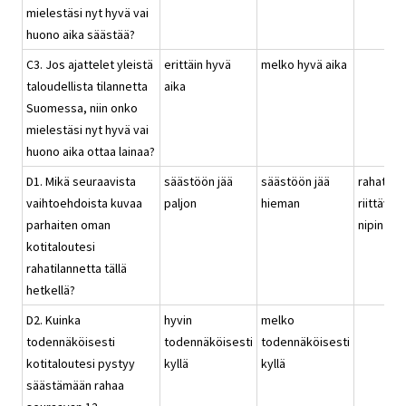
mielestäsi nyt hyvä vai
huono aika säästää?
C3. Jos ajattelet yleistä
erittäin hyvä
melko hyvä aika
taloudellista tilannetta
aika
Suomessa, niin onko
mielestäsi nyt hyvä vai
huono aika ottaa lainaa?
D1. Mikä seuraavista
säästöön jää
säästöön jää
rahat
vaihtoehdoista kuvaa
paljon
hieman
riittävät
parhaiten oman
nipin nap
kotitaloutesi
rahatilannetta tällä
hetkellä?
D2. Kuinka
hyvin
melko
todennäköisesti
todennäköisesti
todennäköisesti
kotitaloutesi pystyy
kyllä
kyllä
säästämään rahaa