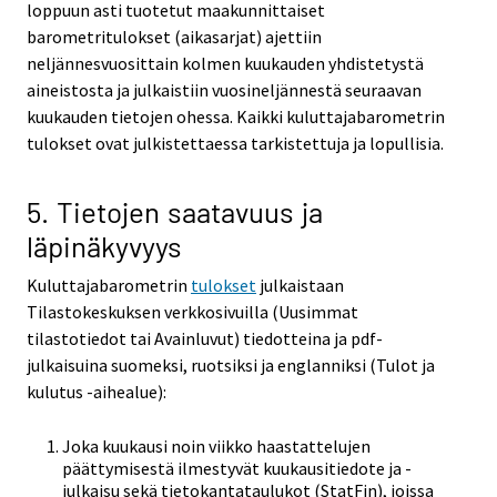
loppuun asti tuotetut maakunnittaiset
barometritulokset (aikasarjat) ajettiin
neljännesvuosittain kolmen kuukauden yhdistetystä
aineistosta ja julkaistiin vuosineljännestä seuraavan
kuukauden tietojen ohessa. Kaikki kuluttajabarometrin
tulokset ovat julkistettaessa tarkistettuja ja lopullisia.
5. Tietojen saatavuus ja
läpinäkyvyys
Kuluttajabarometrin
tulokset
julkaistaan
Tilastokeskuksen verkkosivuilla (Uusimmat
tilastotiedot tai Avainluvut) tiedotteina ja pdf-
julkaisuina suomeksi, ruotsiksi ja englanniksi (Tulot ja
kulutus -aihealue):
Joka kuukausi noin viikko haastattelujen
päättymisestä ilmestyvät kuukausitiedote ja -
julkaisu sekä tietokantataulukot (StatFin), joissa