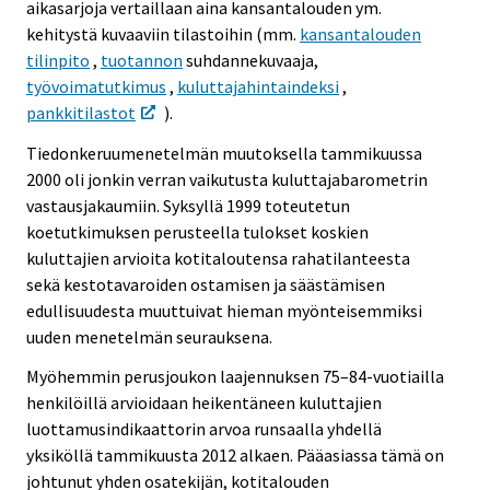
aikasarjoja vertaillaan aina kansantalouden ym.
kehitystä kuvaaviin tilastoihin (mm.
kansantalouden
tilinpito
,
tuotannon
suhdannekuvaaja,
työvoimatutkimus
,
kuluttajahintaindeksi
,
pankkitilastot
).
Tiedonkeruumenetelmän muutoksella tammikuussa
2000 oli jonkin verran vaikutusta kuluttajabarometrin
vastausjakaumiin. Syksyllä 1999 toteutetun
koetutkimuksen perusteella tulokset koskien
kuluttajien arvioita kotitaloutensa rahatilanteesta
sekä kestotavaroiden ostamisen ja säästämisen
edullisuudesta muuttuivat hieman myönteisemmiksi
uuden menetelmän seurauksena.
Myöhemmin perusjoukon laajennuksen 75–84-vuotiailla
henkilöillä arvioidaan heikentäneen kuluttajien
luottamusindikaattorin arvoa runsaalla yhdellä
yksiköllä tammikuusta 2012 alkaen. Pääasiassa tämä on
johtunut yhden osatekijän, kotitalouden