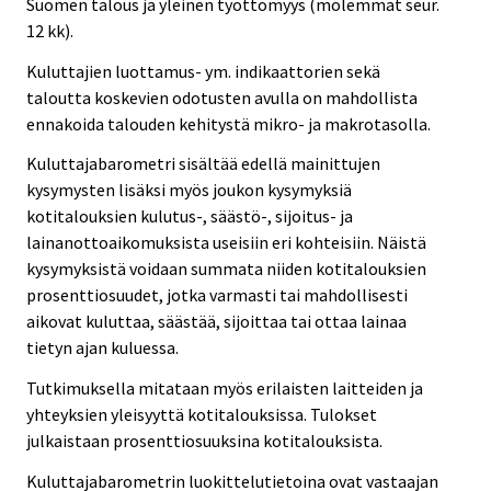
Suomen talous ja yleinen työttömyys (molemmat seur.
12 kk).
Kuluttajien luottamus- ym. indikaattorien sekä
taloutta koskevien odotusten avulla on mahdollista
ennakoida talouden kehitystä mikro- ja makrotasolla.
Kuluttajabarometri sisältää edellä mainittujen
kysymysten lisäksi myös joukon kysymyksiä
kotitalouksien kulutus-, säästö-, sijoitus- ja
lainanottoaikomuksista useisiin eri kohteisiin. Näistä
kysymyksistä voidaan summata niiden kotitalouksien
prosenttiosuudet, jotka varmasti tai mahdollisesti
aikovat kuluttaa, säästää, sijoittaa tai ottaa lainaa
tietyn ajan kuluessa.
Tutkimuksella mitataan myös erilaisten laitteiden ja
yhteyksien yleisyyttä kotitalouksissa. Tulokset
julkaistaan prosenttiosuuksina kotitalouksista.
Kuluttajabarometrin luokittelutietoina ovat vastaajan