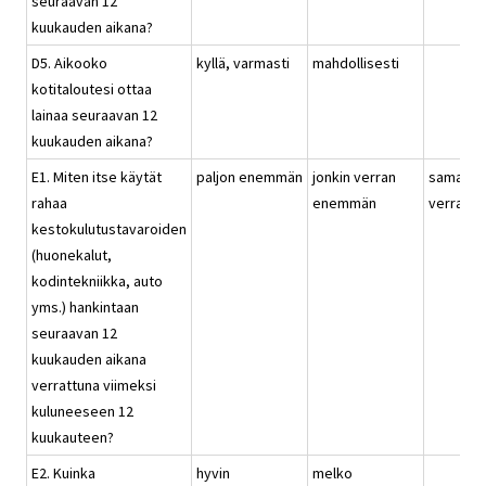
seuraavan 12
kuukauden aikana?
D5. Aikooko
kyllä, varmasti
mahdollisesti
kotitaloutesi ottaa
lainaa seuraavan 12
kuukauden aikana?
E1. Miten itse käytät
paljon enemmän
jonkin verran
saman
rahaa
enemmän
verran
kestokulutustavaroiden
(huonekalut,
kodintekniikka, auto
yms.) hankintaan
seuraavan 12
kuukauden aikana
verrattuna viimeksi
kuluneeseen 12
kuukauteen?
E2. Kuinka
hyvin
melko