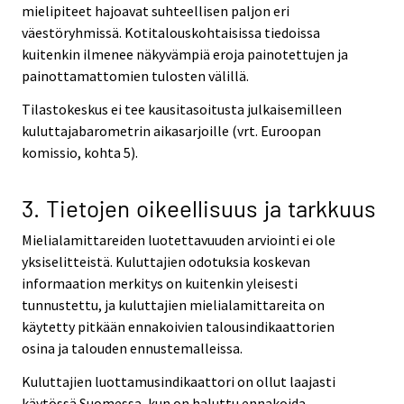
mielipiteet hajoavat suhteellisen paljon eri
väestöryhmissä. Kotitalouskohtaisissa tiedoissa
kuitenkin ilmenee näkyvämpiä eroja painotettujen ja
painottamattomien tulosten välillä.
Tilastokeskus ei tee kausitasoitusta julkaisemilleen
kuluttajabarometrin aikasarjoille (vrt. Euroopan
komissio, kohta 5).
3. Tietojen oikeellisuus ja tarkkuus
Mielialamittareiden luotettavuuden arviointi ei ole
yksiselitteistä. Kuluttajien odotuksia koskevan
informaation merkitys on kuitenkin yleisesti
tunnustettu, ja kuluttajien mielialamittareita on
käytetty pitkään ennakoivien talousindikaattorien
osina ja talouden ennustemalleissa.
Kuluttajien luottamusindikaattori on ollut laajasti
käytössä Suomessa, kun on haluttu ennakoida