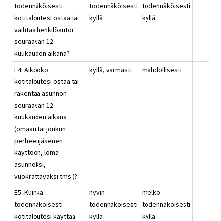
todennäköisesti
todennäköisesti
todennäköisesti
kotitaloutesi ostaa tai
kyllä
kyllä
vaihtaa henkilöauton
seuraavan 12
kuukauden aikana?
E4. Aikooko
kyllä, varmasti
mahdollisesti
kotitaloutesi ostaa tai
rakentaa asunnon
seuraavan 12
kuukauden aikana
(omaan tai jonkun
perheenjäsenen
käyttöön, loma-
asunnoksi,
vuokrattavaksi tms.)?
E5. Kuinka
hyvin
melko
todennäköisesti
todennäköisesti
todennäköisesti
kotitaloutesi käyttää
kyllä
kyllä