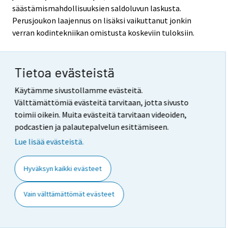
säästämismahdollisuuksien saldoluvun laskusta.
Perusjoukon laajennus on lisäksi vaikuttanut jonkin
verran kodintekniikan omistusta koskeviin tuloksiin.
7. Selkeys ja eheys/yhtenäisyys
Tietoa evästeistä
Kuluttajabarometri on ainoa säännöllisesti
Käytämme sivustollamme evästeitä.
(kuukausittain) toteutettava kuluttajien mielialoja ja
Välttämättömiä evästeitä tarvitaan, jotta sivusto
aikomuksia selvittävä tutkimus Suomessa. Tutkimus
toimii oikein. Muita evästeitä tarvitaan videoiden,
tehdään tärkeimpien kysymystensä osalta täsmälleen
podcastien ja palautepalvelun esittämiseen.
samanlaisena kaikissa EU-maissa (ks. edellä kohdat 5 ja
Lue lisää evästeistä.
6).
Koska kuluttajabarometrin päätarkoituksena on
Hyväksyn kaikki evästeet
kansantalouden ja yksityisen kulutuksen
muutossuuntien ennakoiminen, tutkimus pyritään
Vain välttämättömät evästeet
toteuttamaan menetelmiensä ja kysymystensä osalta
ajassa mahdollisimman muuttumattomana. Näin on
Suomessakin turvattu katkeamattomat