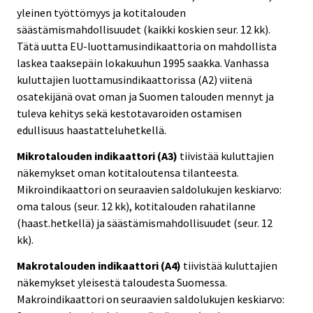
yleinen työttömyys ja kotitalouden
säästämismahdollisuudet (kaikki koskien seur. 12 kk).
Tätä uutta EU-luottamusindikaattoria on mahdollista
laskea taaksepäin lokakuuhun 1995 saakka. Vanhassa
kuluttajien luottamusindikaattorissa (A2) viitenä
osatekijänä ovat oman ja Suomen talouden mennyt ja
tuleva kehitys sekä kestotavaroiden ostamisen
edullisuus haastatteluhetkellä.
Mikrotalouden indikaattori (A3)
tiivistää kuluttajien
näkemykset oman kotitaloutensa tilanteesta.
Mikroindikaattori on seuraavien saldolukujen keskiarvo:
oma talous (seur. 12 kk), kotitalouden rahatilanne
(haast.hetkellä) ja säästämismahdollisuudet (seur. 12
kk).
Makrotalouden indikaattori (A4)
tiivistää kuluttajien
näkemykset yleisestä taloudesta Suomessa.
Makroindikaattori on seuraavien saldolukujen keskiarvo: