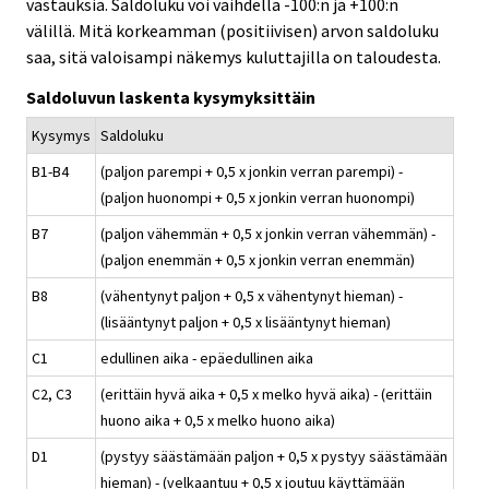
vastauksia. Saldoluku voi vaihdella -100:n ja +100:n
välillä. Mitä korkeamman (positiivisen) arvon saldoluku
saa, sitä valoisampi näkemys kuluttajilla on taloudesta.
Saldoluvun laskenta kysymyksittäin
Kysymys
Saldoluku
B1-B4
(paljon parempi + 0,5 x jonkin verran parempi) -
(paljon huonompi + 0,5 x jonkin verran huonompi)
B7
(paljon vähemmän + 0,5 x jonkin verran vähemmän) -
(paljon enemmän + 0,5 x jonkin verran enemmän)
B8
(vähentynyt paljon + 0,5 x vähentynyt hieman) -
(lisääntynyt paljon + 0,5 x lisääntynyt hieman)
C1
edullinen aika - epäedullinen aika
C2, C3
(erittäin hyvä aika + 0,5 x melko hyvä aika) - (erittäin
huono aika + 0,5 x melko huono aika)
D1
(pystyy säästämään paljon + 0,5 x pystyy säästämään
hieman) - (velkaantuu + 0,5 x joutuu käyttämään