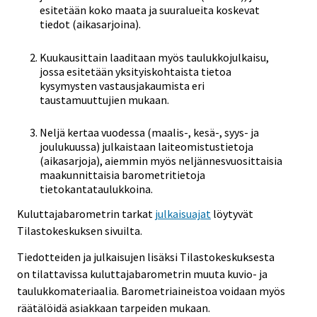
esitetään koko maata ja suuralueita koskevat
tiedot (aikasarjoina).
Kuukausittain laaditaan myös taulukkojulkaisu,
jossa esitetään yksityiskohtaista tietoa
kysymysten vastausjakaumista eri
taustamuuttujien mukaan.
Neljä kertaa vuodessa (maalis-, kesä-, syys- ja
joulukuussa) julkaistaan laiteomistustietoja
(aikasarjoja), aiemmin myös neljännesvuosittaisia
maakunnittaisia barometritietoja
tietokantataulukkoina.
Kuluttajabarometrin tarkat
julkaisuajat
löytyvät
Tilastokeskuksen sivuilta.
Tiedotteiden ja julkaisujen lisäksi Tilastokeskuksesta
on tilattavissa kuluttajabarometrin muuta kuvio- ja
taulukkomateriaalia. Barometriaineistoa voidaan myös
räätälöidä asiakkaan tarpeiden mukaan.