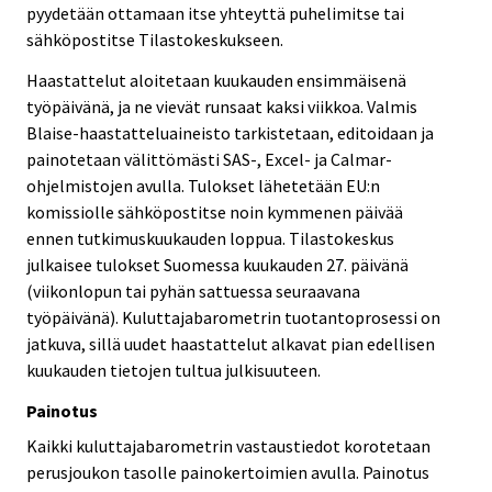
pyydetään ottamaan itse yhteyttä puhelimitse tai
sähköpostitse Tilastokeskukseen.
Haastattelut aloitetaan kuukauden ensimmäisenä
työpäivänä, ja ne vievät runsaat kaksi viikkoa. Valmis
Blaise-haastatteluaineisto tarkistetaan, editoidaan ja
painotetaan välittömästi SAS-, Excel- ja Calmar-
ohjelmistojen avulla. Tulokset lähetetään EU:n
komissiolle sähköpostitse noin kymmenen päivää
ennen tutkimuskuukauden loppua. Tilastokeskus
julkaisee tulokset Suomessa kuukauden 27. päivänä
(viikonlopun tai pyhän sattuessa seuraavana
työpäivänä). Kuluttajabarometrin tuotantoprosessi on
jatkuva, sillä uudet haastattelut alkavat pian edellisen
kuukauden tietojen tultua julkisuuteen.
Painotus
Kaikki kuluttajabarometrin vastaustiedot korotetaan
perusjoukon tasolle painokertoimien avulla. Painotus