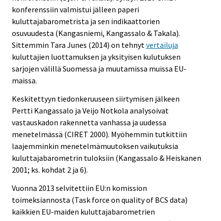
konferenssiin valmistui jälleen paperi
kuluttajabarometrista ja sen indikaattorien
osuvuudesta (Kangasniemi, Kangassalo & Takala).
Sittemmin Tara Junes (2014) on tehnyt
vertailuja
kuluttajien luottamuksen ja yksityisen kulutuksen
sarjojen välillä Suomessa ja muutamissa muissa EU-
maissa.
Keskitettyyn tiedonkeruuseen siirtymisen jälkeen
Pertti Kangassalo ja Veijo Notkola analysoivat
vastauskadon rakennetta vanhassa ja uudessa
menetelmässä (CIRET 2000). Myöhemmin tutkittiin
laajemminkin menetelmämuutoksen vaikutuksia
kuluttajabarometrin tuloksiin (Kangassalo & Heiskanen
2001; ks. kohdat 2 ja 6).
Vuonna 2013 selvitettiin EU:n komission
toimeksiannosta (Task force on quality of BCS data)
kaikkien EU-maiden kuluttajabarometrien