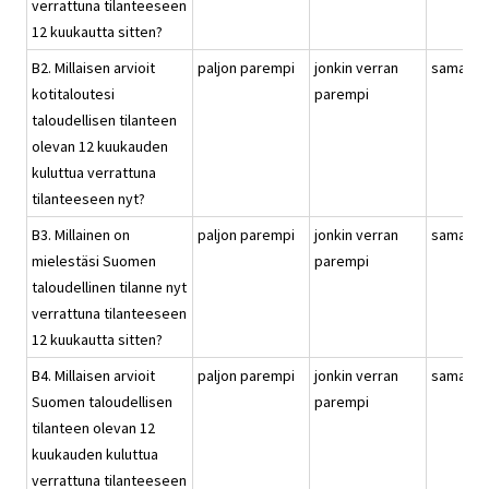
verrattuna tilanteeseen
12 kuukautta sitten?
B2. Millaisen arvioit
paljon parempi
jonkin verran
samanla
kotitaloutesi
parempi
taloudellisen tilanteen
olevan 12 kuukauden
kuluttua verrattuna
tilanteeseen nyt?
B3. Millainen on
paljon parempi
jonkin verran
samanla
mielestäsi Suomen
parempi
taloudellinen tilanne nyt
verrattuna tilanteeseen
12 kuukautta sitten?
B4. Millaisen arvioit
paljon parempi
jonkin verran
samanla
Suomen taloudellisen
parempi
tilanteen olevan 12
kuukauden kuluttua
verrattuna tilanteeseen