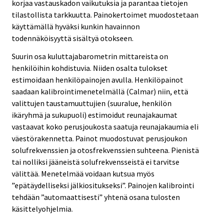
korjaa vastauskadon vaikutuksia ja parantaa tietojen
tilastollista tarkkuutta. Painokertoimet muodostetaan
käyttämällä hyväksi kunkin havainnon
todennäköisyyttä sisältyä otokseen.
Suurin osa kuluttajabarometrin mittareista on
henkilöihin kohdistuvia. Niiden osalta tulokset
estimoidaan henkilöpainojen avulla. Henkilöpainot
saadaan kalibrointimenetelmällä (Calmar) niin, että
valittujen taustamuuttujien (suuralue, henkilön
ikäryhmä ja sukupuoli) estimoidut reunajakaumat
vastaavat koko perusjoukosta saatuja reunajakaumia eli
väestörakennetta. Painot muodostuvat perusjoukon
solufrekvenssien ja otosfrekvenssien suhteena. Pienistä
tai nolliksi jääneistä solufrekvensseistä ei tarvitse
välittää. Menetelmää voidaan kutsua myös
”epätäydelliseksi jälkiositukseksi”. Painojen kalibrointi
tehdään ”automaattisesti” yhtenä osana tulosten
käsittelyohjelmia.