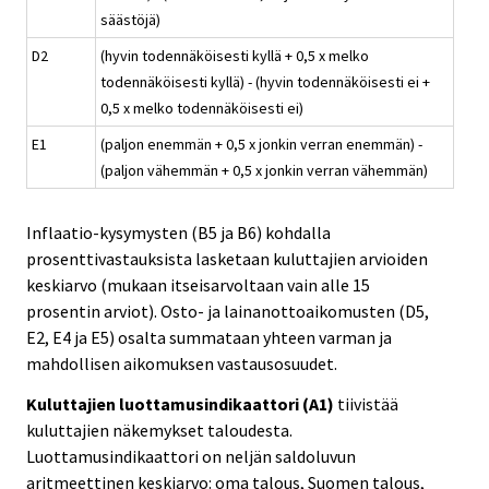
säästöjä)
D2
(hyvin todennäköisesti kyllä + 0,5 x melko
todennäköisesti kyllä) - (hyvin todennäköisesti ei +
0,5 x melko todennäköisesti ei)
E1
(paljon enemmän + 0,5 x jonkin verran enemmän) -
(paljon vähemmän + 0,5 x jonkin verran vähemmän)
Inflaatio-kysymysten (B5 ja B6) kohdalla
prosenttivastauksista lasketaan kuluttajien arvioiden
keskiarvo (mukaan itseisarvoltaan vain alle 15
prosentin arviot). Osto- ja lainanottoaikomusten (D5,
E2, E4 ja E5) osalta summataan yhteen varman ja
mahdollisen aikomuksen vastausosuudet.
Kuluttajien luottamusindikaattori (A1)
tiivistää
kuluttajien näkemykset taloudesta.
Luottamusindikaattori on neljän saldoluvun
aritmeettinen keskiarvo: oma talous, Suomen talous,