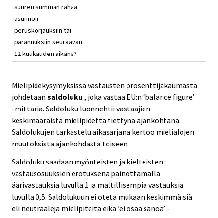
suuren summan rahaa
asunnon
peruskorjauksiin tai -
parannuksiin seuraavan
12 kuukauden aikana?
Mielipidekysymyksissä vastausten prosenttijakaumasta
johdetaan
saldoluku
, joka vastaa EU:n ‘balance figure’
-mittaria. Saldoluku luonnehtii vastaajien
keskimääräistä mielipidettä tiettynä ajankohtana.
Saldolukujen tarkastelu aikasarjana kertoo mielialojen
muutoksista ajankohdasta toiseen.
Saldoluku saadaan myönteisten ja kielteisten
vastausosuuksien erotuksena painottamalla
äärivastauksia luvulla 1 ja maltillisempia vastauksia
luvulla 0,5. Saldolukuun ei oteta mukaan keskimmäisiä
eli neutraaleja mielipiteitä eikä ’ei osaa sanoa’ -