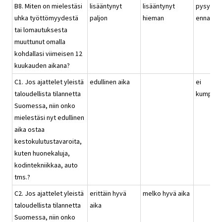
B8. Miten on mielestäsi
lisääntynyt
lisääntynyt
pysynyt
uhka työttömyydestä
paljon
hieman
ennallaa
tai lomautuksesta
muuttunut omalla
kohdallasi viimeisen 12
kuukauden aikana?
C1. Jos ajattelet yleistä
edullinen aika
ei
taloudellista tilannetta
kumpika
Suomessa, niin onko
mielestäsi nyt edullinen
aika ostaa
kestokulutustavaroita,
kuten huonekaluja,
kodintekniikkaa, auto
tms.?
C2. Jos ajattelet yleistä
erittäin hyvä
melko hyvä aika
taloudellista tilannetta
aika
Suomessa, niin onko