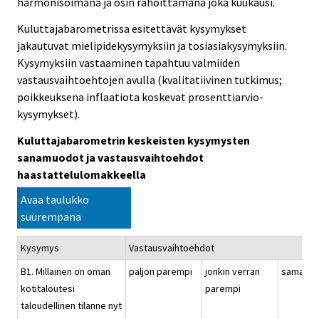
harmonisoimana ja osin rahoittamana joka kuukausi.
Kuluttajabarometrissa esitettävät kysymykset
jakautuvat mielipidekysymyksiin ja tosiasiakysymyksiin.
Kysymyksiin vastaaminen tapahtuu valmiiden
vastausvaihtoehtojen avulla (kvalitatiivinen tutkimus;
poikkeuksena inflaatiota koskevat prosenttiarvio-
kysymykset).
Kuluttajabarometrin keskeisten kysymysten
sanamuodot ja vastausvaihtoehdot
haastattelulomakkeella
Avaa taulukko
suurempana
Kysymys
Vastausvaihtoehdot
B1. Millainen on oman
paljon parempi
jonkin verran
samanla
kotitaloutesi
parempi
taloudellinen tilanne nyt