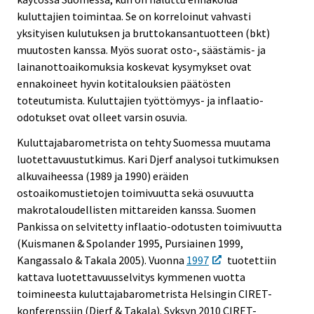
kuluttajien toimintaa. Se on korreloinut vahvasti
yksityisen kulutuksen ja bruttokansantuotteen (bkt)
muutosten kanssa. Myös suorat osto-, säästämis- ja
lainanottoaikomuksia koskevat kysymykset ovat
ennakoineet hyvin kotitalouksien päätösten
toteutumista. Kuluttajien työttömyys- ja inflaatio-
odotukset ovat olleet varsin osuvia.
Kuluttajabarometrista on tehty Suomessa muutama
luotettavuustutkimus. Kari Djerf analysoi tutkimuksen
alkuvaiheessa (1989 ja 1990) eräiden
ostoaikomustietojen toimivuutta sekä osuvuutta
makrotaloudellisten mittareiden kanssa. Suomen
Pankissa on selvitetty inflaatio-odotusten toimivuutta
(Kuismanen & Spolander 1995, Pursiainen 1999,
Kangassalo & Takala 2005). Vuonna
1997
tuotettiin
kattava luotettavuusselvitys kymmenen vuotta
toimineesta kuluttajabarometrista Helsingin CIRET-
konferenssiin (Djerf & Takala). Syksyn 2010 CIRET-