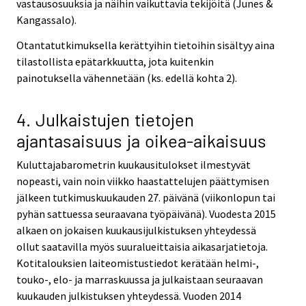
vastausosuuksia ja näihin vaikuttavia tekijöitä (Junes &
Kangassalo).
Otantatutkimuksella kerättyihin tietoihin sisältyy aina
tilastollista epätarkkuutta, jota kuitenkin
painotuksella vähennetään (ks. edellä kohta 2).
4. Julkaistujen tietojen
ajantasaisuus ja oikea-aikaisuus
Kuluttajabarometrin kuukausitulokset ilmestyvät
nopeasti, vain noin viikko haastattelujen päättymisen
jälkeen tutkimuskuukauden 27. päivänä (viikonlopun tai
pyhän sattuessa seuraavana työpäivänä). Vuodesta 2015
alkaen on jokaisen kuukausijulkistuksen yhteydessä
ollut saatavilla myös suuralueittaisia aikasarjatietoja.
Kotitalouksien laiteomistustiedot kerätään helmi-,
touko-, elo- ja marraskuussa ja julkaistaan seuraavan
kuukauden julkistuksen yhteydessä. Vuoden 2014