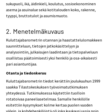
sukupuoli, ikä, äidinkieli, koulutus, sosioekonominen
asema ja asuinalue sekä kotitalouden koko, rakenne,
tyyppi, bruttotulot ja asumismuoto.
2. Menetelmäkuvaus
Kuluttajabarometrin otannan ja haastattelulomakkeen
suunnitteluun, tietojen jatkokäsittelyyn ja
analysointiin, julkaisujen laadintaan ja tietopalveluun
osallistuu päätoimisesti yksi henkilö ja osa-aikaisesti
pari asiantuntijaa.
Otanta ja tiedonkeruu
Kuluttajabarometrin tiedot kerättiin joulukuuhun 1999
saakka Tilastokeskuksen työvoimatutkimuksen
yhteydessä. Tutkimuksessa käytettiin tuolloin
rotatoivaa paneeliasetelmaa. Samalle henkilölle
esitettiin kysymykset kolme kertaa puolen vuoden
välein, ja kohdehenkilöistä oli joka kuukausi uusia noin