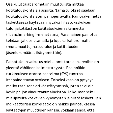
Osa kuluttajabarometrin muuttujista mittaa
kotitalouskohtaisia asioita. Nämä tulokset saadaan
kotitalouskohtaisten painojen avulla. Painorakennetta
laskettaessa käytetään hyväksi Tilastokeskuksen
tulonjakotilaston kotitalouksien rakennetta
(”benchmarking”-menetelmä). Varsinainen painotus
tehdään jälkiosittamalla ja lopuksi kalibroimalla
(reunamuuttujina suuralue ja kotitalouden
jäsenlukumäärät ikäryhmittäin).
Painotuksen vaikutus mielialamittareiden arvoihin on
yleensä vähäinen kolmesta syystä: Ensinnäkin
tutkimuksen otanta-asetelma (SYS) tuottaa
itsepainottuvan otoksen. Toiseksi kato on pysynyt
melko tasaisena eri väestöryhmissä, joten se ei ole
kovin paljon vinouttanut aineistoa. Ja kolmanneksi
mielipiteitä koskevien kysymysten ja niistä laskettujen
indikaattorien korrelaatio on heikko painotuksessa
käytettyjen muuttujien kanssa. Voidaan sanoa, että