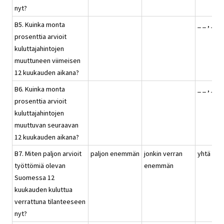
nyt?
B5. Kuinka monta
_ _ , _ %
prosenttia arvioit
kuluttajahintojen
muuttuneen viimeisen
12 kuukauden aikana?
B6. Kuinka monta
_ _ , _ %
prosenttia arvioit
kuluttajahintojen
muuttuvan seuraavan
12 kuukauden aikana?
B7. Miten paljon arvioit
paljon enemmän
jonkin verran
yhtä pal
työttömiä olevan
enemmän
Suomessa 12
kuukauden kuluttua
verrattuna tilanteeseen
nyt?