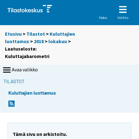
Valikko
Haku
Etusivu
>
Tilastot
>
Kuluttajien
luottamus
>
2018
>
lokakuu
>
Laatuseloste:
Kuluttajabarometri
Avaa valikko
TILASTOT
Kuluttajien luottamus
Y
Y
Y
Y
o
o
o
o
u
u
u
u
a
a
a
a
r
r
r
r
Tämä sivu on arkistoitu.