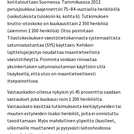
kotitalouttaan Suomessa. Tammikuussa 2012
perusjoukkoa laajennettiin 75–84-vuotiailla henkilöillä
(vaikutuksista tuloksiin ks. kohta 6). Tutkimuksen
brutto-otoskoko on kuukausittain 2 350 henkilöä
(aiemmin 2 200 henkilöä). Otos poimitaan
Tilastokeskuksen väestötietokannasta systemaattista
satunnaisotantaa (SYS) käyttäen. Kehikon
lajittelujärjestys noudattaa maantieteellistä
väestötiheyttä. Poiminta voidaan rinnastaa
yksinkertaisen satunnaisotannan käyttöön sillä
lisäyksellä, että otos on maantieteellisesti
itsepainottuva.
Vastauskadon ollessa nykyisin yli 45 prosenttia saadaan
vastaukset joka kuukausi noin 1 200 henkilöltä.
Vastauskato käsittää tutkimuksesta kieltäytyneiden tai
muuten estyneiden lisäksi henkilöt, joita ei onnistuttu
tavoittamaan. Myös mahdollinen ylipeitto (kuolleet,
ulkomaille muuttaneet ja pysyvästi laitoshoidossa