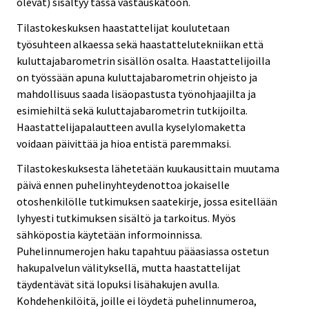
olevat) sisältyy tässä vastauskatoon.
Tilastokeskuksen haastattelijat koulutetaan
työsuhteen alkaessa sekä haastattelutekniikan että
kuluttajabarometrin sisällön osalta. Haastattelijoilla
on työssään apuna kuluttajabarometrin ohjeisto ja
mahdollisuus saada lisäopastusta työnohjaajilta ja
esimiehiltä sekä kuluttajabarometrin tutkijoilta.
Haastattelijapalautteen avulla kyselylomaketta
voidaan päivittää ja hioa entistä paremmaksi.
Tilastokeskuksesta lähetetään kuukausittain muutama
päivä ennen puhelinyhteydenottoa jokaiselle
otoshenkilölle tutkimuksen saatekirje, jossa esitellään
lyhyesti tutkimuksen sisältö ja tarkoitus. Myös
sähköpostia käytetään informoinnissa.
Puhelinnumerojen haku tapahtuu pääasiassa ostetun
hakupalvelun välityksellä, mutta haastattelijat
täydentävät sitä lopuksi lisähakujen avulla.
Kohdehenkilöitä, joille ei löydetä puhelinnumeroa,