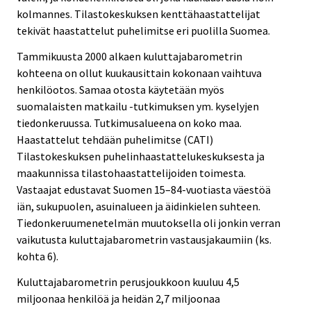
kolmannes. Tilastokeskuksen kenttähaastattelijat
tekivät haastattelut puhelimitse eri puolilla Suomea.
Tammikuusta 2000 alkaen kuluttajabarometrin
kohteena on ollut kuukausittain kokonaan vaihtuva
henkilöotos. Samaa otosta käytetään myös
suomalaisten matkailu -tutkimuksen ym. kyselyjen
tiedonkeruussa. Tutkimusalueena on koko maa.
Haastattelut tehdään puhelimitse (CATI)
Tilastokeskuksen puhelinhaastattelukeskuksesta ja
maakunnissa tilastohaastattelijoiden toimesta.
Vastaajat edustavat Suomen 15–84-vuotiasta väestöä
iän, sukupuolen, asuinalueen ja äidinkielen suhteen.
Tiedonkeruumenetelmän muutoksella oli jonkin verran
vaikutusta kuluttajabarometrin vastausjakaumiin (ks.
kohta 6).
Kuluttajabarometrin perusjoukkoon kuuluu 4,5
miljoonaa henkilöä ja heidän 2,7 miljoonaa