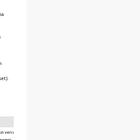
na
a
n
et).
kin verran
paljon huonompi
ei
nompi
osaa