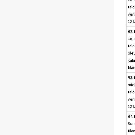
talo
ver
12 
B2. 
koti
talo
ole
kul
til
B3. 
mie
talo
ver
12 
B4. 
Suo
tila