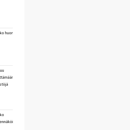
a
aika
osaa
sanoa
ko huono
erittäin huono
ei
a
aika
osaa
sanoa
tuu
velkaantuu
ei
ttämään
osaa
stöjä
sanoa
ko
hyvin
ei
ennäköisesti
todennäköisesti
osaa
ei
sanoa