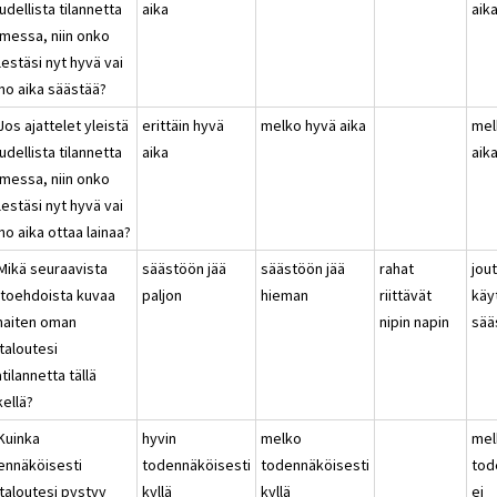
udellista tilannetta
aika
aik
messa, niin onko
estäsi nyt hyvä vai
no aika säästää?
Jos ajattelet yleistä
erittäin hyvä
melko hyvä aika
mel
udellista tilannetta
aika
aik
messa, niin onko
estäsi nyt hyvä vai
o aika ottaa lainaa?
 Mikä seuraavista
säästöön jää
säästöön jää
rahat
jou
htoehdoista kuvaa
paljon
hieman
riittävät
käy
haiten oman
nipin napin
sää
taloutesi
tilannetta tällä
kellä?
 Kuinka
hyvin
melko
mel
ennäköisesti
todennäköisesti
todennäköisesti
tod
italoutesi pystyy
kyllä
kyllä
ei