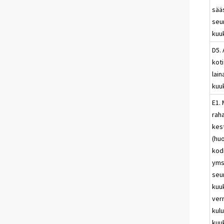
sää
seu
kuu
D5.
koti
lai
kuu
E1. 
rah
kes
(hu
kod
yms
seu
kuu
ver
kul
kuu