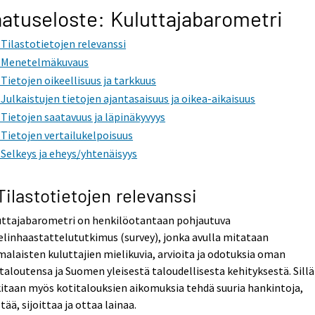
atuseloste: Kuluttajabarometri
. Tilastotietojen relevanssi
. Menetelmäkuvaus
. Tietojen oikeellisuus ja tarkkuus
. Julkaistujen tietojen ajantasaisuus ja oikea-aikaisuus
. Tietojen saatavuus ja läpinäkyvyys
. Tietojen vertailukelpoisuus
. Selkeys ja eheys/yhtenäisyys
 Tilastotietojen relevanssi
uttajabarometri on henkilöotantaan pohjautuva
linhaastattelututkimus (survey), jonka avulla mitataan
alaisten kuluttajien mielikuvia, arvioita ja odotuksia oman
taloutensa ja Suomen yleisestä taloudellisesta kehityksestä. Sillä
itaan myös kotitalouksien aikomuksia tehdä suuria hankintoja,
tää, sijoittaa ja ottaa lainaa.