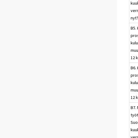
kuu
ver
nyt
B5.
pros
kulu
muu
12 
B6.
pros
kulu
muu
12 
B7. 
työ
Suo
kuu
ver