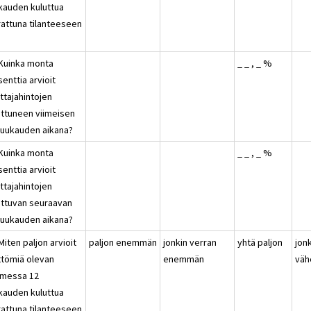
kauden kuluttua
rattuna tilanteeseen
?
 Kuinka monta
_ _ , _ %
enttia arvioit
ttajahintojen
ttuneen viimeisen
kuukauden aikana?
 Kuinka monta
_ _ , _ %
enttia arvioit
ttajahintojen
ttuvan seuraavan
kuukauden aikana?
Miten paljon arvioit
paljon enemmän
jonkin verran
yhtä paljon
jon
ttömiä olevan
enemmän
vä
messa 12
kauden kuluttua
rattuna tilanteeseen