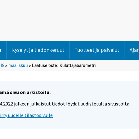
a
Kyselyt ja tiedonkeruut
Tuotteet ja palvelut
Aja
19
>
maaliskuu
> Laatuseloste: Kuluttajabarometri
ämä sivu on arkistoitu.
.4.2022 jälkeen julkaistut tiedot löydät uudistetulta sivustolta.
iirry uudelle tilastosivulle