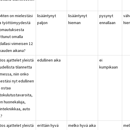
?
Miten on mielestäsi
lisääntynyt
lisääntynyt
pysynyt
väh
a työttömyydestä
paljon
hieman
ennallaan
hie
 lomautuksesta
ttunut omalla
allasi viimeisen 12
kauden aikana?
Jos ajattelet yleistä
edullinen aika
ei
udellista tilannetta
kumpikaan
messa, niin onko
estäsi nyt edullinen
a ostaa
tokulutustavaroita,
en huonekaluja,
intekniikkaa, auto
.?
Jos ajattelet yleistä
erittäin hyvä
melko hyvä aika
mel