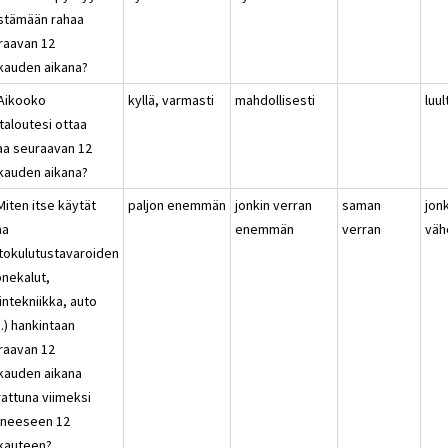
stämään rahaa
raavan 12
kauden aikana?
 Aikooko
kyllä, varmasti
mahdollisesti
luul
taloutesi ottaa
naa seuraavan 12
kauden aikana?
Miten itse käytät
paljon enemmän
jonkin verran
saman
jon
aa
enemmän
verran
vä
tokulutustavaroiden
onekalut,
intekniikka, auto
.) hankintaan
raavan 12
kauden aikana
rattuna viimeksi
uneeseen 12
kauteen?