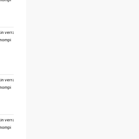
sanoa
kin verran
paljon huonompi
ei
nompi
osaa
sanoa
kin verran
paljon huonompi
ei
nompi
osaa
sanoa
kin verran
paljon huonompi
ei
nompi
osaa
sanoa