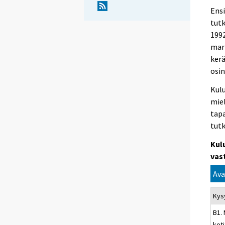
Ens
tutk
1992
marr
ker
osin
Kul
miel
tapa
tutk
Kul
vas
Ava
Kys
B1.
koti