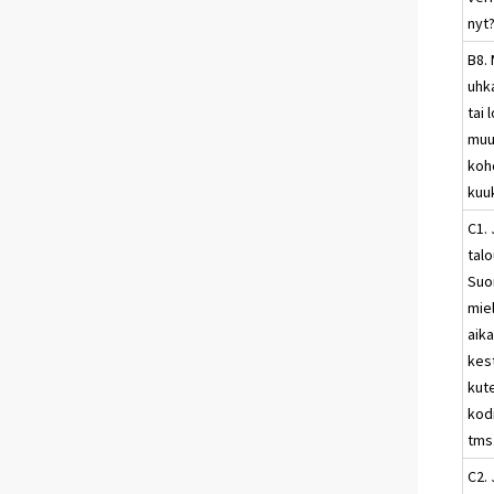
nyt
B8. 
uhk
tai
muu
kohd
kuu
C1. 
talo
Suo
miel
aik
kes
kut
kod
tms
C2. 