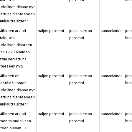
udellinen tilanne nyt
rattuna tilanteeseen
kuukautta sitten?
Millaisen arvioit
paljon parempi
jonkin verran
samanlainen
jon
taloutesi
parempi
huo
udellisen tilanteen
van 12 kuukauden
uttua verrattuna
anteeseen nyt?
Millainen on
paljon parempi
jonkin verran
samanlainen
jon
lestäsi Suomen
parempi
huo
udellinen tilanne nyt
rattuna tilanteeseen
kuukautta sitten?
Millaisen arvioit
paljon parempi
jonkin verran
samanlainen
jon
men taloudellisen
parempi
huo
nteen olevan 12