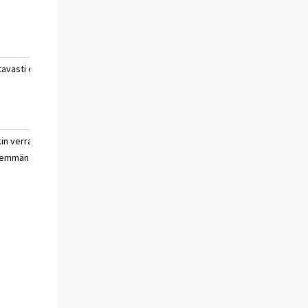
tavasti ei
ei
ei
osaa
sanoa
kin verran
paljon
ei
hemmän
vähemmän
osaa
sanoa