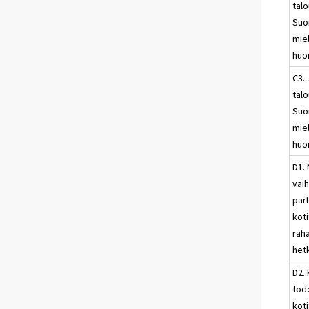
talo
Suo
miel
huo
C3. 
talo
Suo
miel
huon
D1.
vai
par
koti
raha
het
D2.
tod
kot