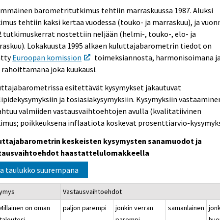
immäinen barometritutkimus tehtiin marraskuussa 1987. Aluksi
imus tehtiin kaksi kertaa vuodessa (touko- ja marraskuu), ja vuon
 tutkimuskerrat nostettiin neljään (helmi-, touko-, elo- ja
askuu). Lokakuusta 1995 alkaen kuluttajabarometrin tiedot on
ätty
Euroopan komission
toimeksiannosta, harmonisoimana j
 rahoittamana joka kuukausi.
uttajabarometrissa esitettävät kysymykset jakautuvat
ipidekysymyksiin ja tosiasiakysymyksiin. Kysymyksiin vastaamine
htuu valmiiden vastausvaihtoehtojen avulla (kvalitatiivinen
imus; poikkeuksena inflaatiota koskevat prosenttiarvio-kysymyks
uttajabarometrin keskeisten kysymysten sanamuodot ja
tausvaihtoehdot haastattelulomakkeella
a taulukko suurempana
ymys
Vastausvaihtoehdot
 Millainen on oman
paljon parempi
jonkin verran
samanlainen
jon
taloutesi
parempi
huo