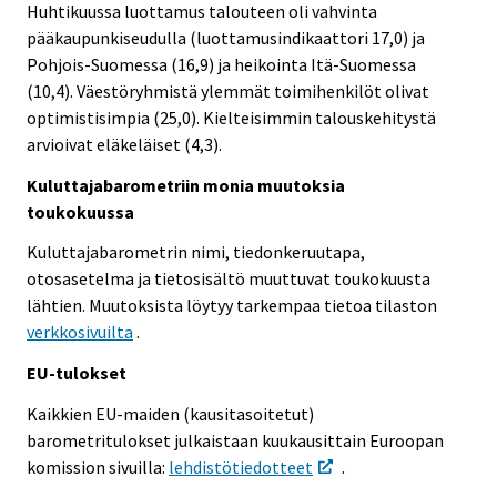
Huhtikuussa luottamus talouteen oli vahvinta
pääkaupunkiseudulla (luottamusindikaattori 17,0) ja
Pohjois-Suomessa (16,9) ja heikointa Itä-Suomessa
(10,4). Väestöryhmistä ylemmät toimihenkilöt olivat
optimistisimpia (25,0). Kielteisimmin talouskehitystä
arvioivat eläkeläiset (4,3).
Kuluttajabarometriin monia muutoksia
toukokuussa
Kuluttajabarometrin nimi, tiedonkeruutapa,
otosasetelma ja tietosisältö muuttuvat toukokuusta
lähtien. Muutoksista löytyy tarkempaa tietoa tilaston
verkkosivuilta
.
EU-tulokset
Kaikkien EU-maiden (kausitasoitetut)
barometritulokset julkaistaan kuukausittain Euroopan
komission sivuilla:
lehdistötiedotteet
.