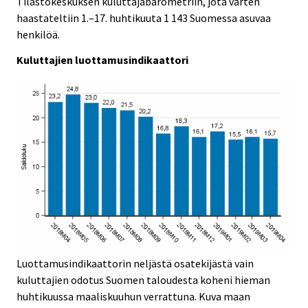
Tilastokeskuksen kuluttajabarometriin, jota varten
v
haastateltiin 1.–17. huhtikuuta 1 143 Suomessa asuvaa
i
henkilöä.
c
e
Kuluttajien luottamusindikaattori
.
Luottamusindikaattorin neljästä osatekijästä vain
kuluttajien odotus Suomen taloudesta koheni hieman
huhtikuussa maaliskuuhun verrattuna. Kuva maan