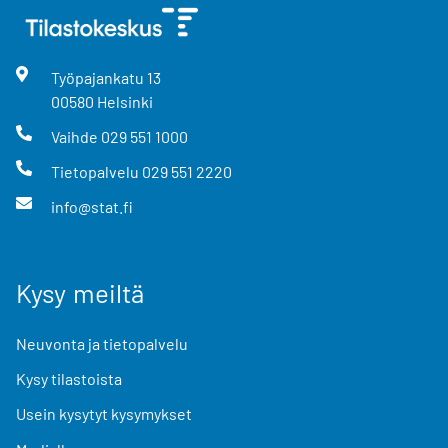
Työpajankatu
13
00580
Helsinki
Vaihde
029 551 1000
Tietopalvelu
029 551 2220
info@stat.fi
Kysy meiltä
Neuvonta ja tietopalvelu
Kysy tilastoista
Usein kysytyt kysymykset