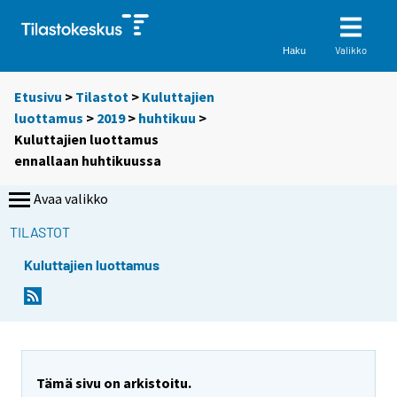
Valikko
Haku
Etusivu
>
Tilastot
>
Kuluttajien
luottamus
>
2019
>
huhtikuu
>
Kuluttajien luottamus
ennallaan huhtikuussa
Avaa valikko
TILASTOT
Kuluttajien luottamus
Y
Y
Y
o
o
o
u
u
u
a
a
a
r
r
r
e
e
Tämä sivu on arkistoitu.