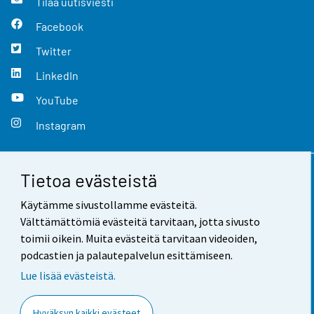
Tilaa uutisviesti
Facebook
Twitter
LinkedIn
YouTube
Instagram
Tietoa evästeistä
Yhteystiedot
Käytämme sivustollamme evästeitä.
Palaute
Välttämättömiä evästeitä tarvitaan, jotta sivusto
toimii oikein. Muita evästeitä tarvitaan videoiden,
Käyttöehdot
podcastien ja palautepalvelun esittämiseen.
Tietosuoja
Lue lisää evästeistä.
Saavutettavuus
Hyväksyn kaikki evästeet