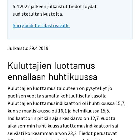
m
m
e
5.4.2022 jälkeen julkaistut tiedot löydät
o
o
m
v
v
uudistetulta sivustolta.
o
i
i
v
Siirry uudelle tilastosivulle
n
n
i
g
g
t
t
n
o
o
g
Julkaistu: 29.4.2019
a
a
t
n
n
o
Kuluttajien luottamus
o
o
a
t
t
ennallaan huhtikuussa
h
h
n
e
e
o
Kuluttajien luottamus talouteen on pysytellyt jo
r
r
t
s
s
puolisen vuotta samalla kohtuullisella tasolla.
h
e
e
Kuluttajien luottamusindikaattori oli huhtikuussa 15,7,
e
r
r
kun se maaliskuussa oli 16,1 ja helmikuussa 15,5.
v
v
r
Indikaattorin pitkän ajan keskiarvo on 12,7. Vuotta
i
i
s
aikaisemmin huhtikuussa luottamusindikaattori sai
c
c
e
e
e
selvästi korkeamman arvon 23,2. Tiedot perustuvat
r
.
.