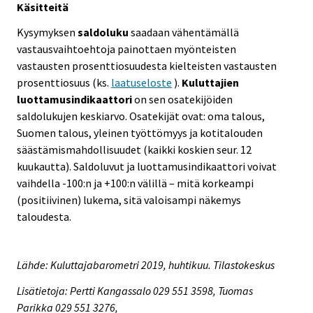
Käsitteitä
Kysymyksen
saldoluku
saadaan vähentämällä
vastausvaihtoehtoja painottaen myönteisten
vastausten prosenttiosuudesta kielteisten vastausten
prosenttiosuus (ks.
laatuseloste
).
Kuluttajien
luottamusindikaattori
on sen osatekijöiden
saldolukujen keskiarvo. Osatekijät ovat: oma talous,
Suomen talous, yleinen työttömyys ja kotitalouden
säästämismahdollisuudet (kaikki koskien seur. 12
kuukautta). Saldoluvut ja luottamusindikaattori voivat
vaihdella -100:n ja +100:n välillä – mitä korkeampi
(positiivinen) lukema, sitä valoisampi näkemys
taloudesta.
Lähde: Kuluttajabarometri 2019, huhtikuu. Tilastokeskus
Lisätietoja: Pertti Kangassalo 029 551 3598, Tuomas
Parikka 029 551 3276,