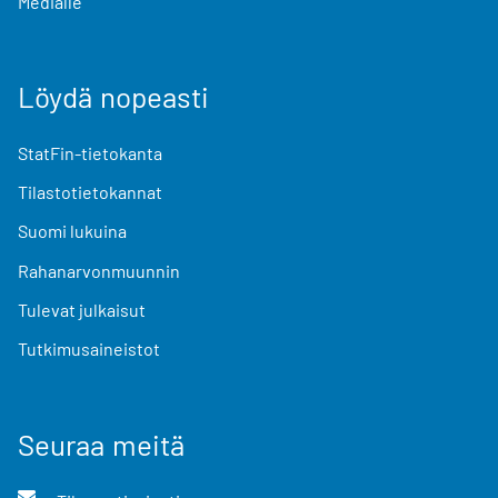
Medialle
Löydä nopeasti
StatFin-tietokanta
Tilastotietokannat
Suomi lukuina
Rahanarvonmuunnin
Tulevat julkaisut
Tutkimusaineistot
Seuraa meitä