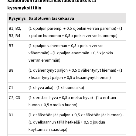
Saldoluvun laskenta vastausosuuksista
kysymyksittäin
Kysymys
Saldoluvun laskukaava
B1, B2,
(1 x paljon parempi + 0,5 x jonkin verran parempi) - (1
B3, B4
x paljon huonompi + 0,5 x jonkin verran huonompi)
B7
(1 x paljon vähemmän + 0,5 x jonkin verran
vähemmän) - (1 x paljon enemmän + 0,5 x jonkin
verran enemmän)
B8
(1 x vähentynyt paljon + 0,5 x vähentynyt hieman) - (1
x lisääntynyt paljon + 0,5 x lisääntynyt hieman)
C1
(1 x hyvä aika) - (1 x huono aika)
C2, C3
(1 x erittäin hyvä + 0,5 x melko hyvä) - (1 x erittäin
huono + 0,5 x melko huono)
D1
(1 x säästöön jää paljon + 0,5 x säästöön jää hieman) -
(1 x velkaannun tällä hetkellä + 0,5 x joudun
käyttämään säästöjä)