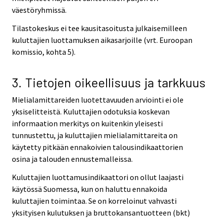
väestöryhmissä.
Tilastokeskus ei tee kausitasoitusta julkaisemilleen
kuluttajien luottamuksen aikasarjoille (vrt. Euroopan
komissio, kohta 5).
3. Tietojen oikeellisuus ja tarkkuus
Mielialamittareiden luotettavuuden arviointi ei ole
yksiselitteistä. Kuluttajien odotuksia koskevan
informaation merkitys on kuitenkin yleisesti
tunnustettu, ja kuluttajien mielialamittareita on
käytetty pitkään ennakoivien talousindikaattorien
osina ja talouden ennustemalleissa.
Kuluttajien luottamusindikaattori on ollut laajasti
käytössä Suomessa, kun on haluttu ennakoida
kuluttajien toimintaa. Se on korreloinut vahvasti
yksityisen kulutuksen ja bruttokansantuotteen (bkt)