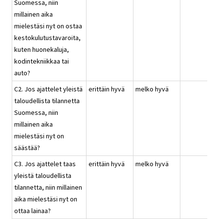
Suomessa, niin
millainen aika
mielestäsi nyt on ostaa
kestokulutustavaroita,
kuten huonekaluja,
kodintekniikkaa tai
auto?
C2. Jos ajattelet yleistä
erittäin hyvä
melko hyvä
taloudellista tilannetta
Suomessa, niin
millainen aika
mielestäsi nyt on
säästää?
C3. Jos ajattelet taas
erittäin hyvä
melko hyvä
yleistä taloudellista
tilannetta, niin millainen
aika mielestäsi nyt on
ottaa lainaa?