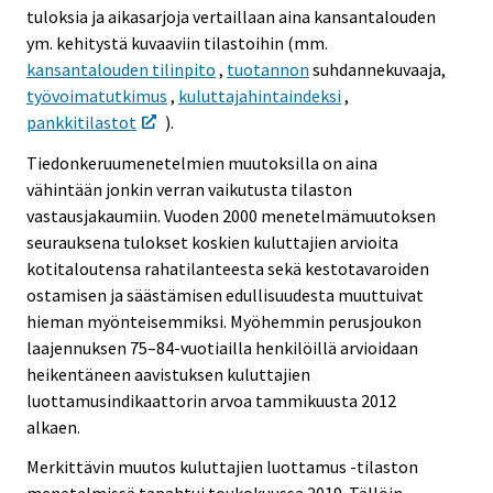
tuloksia ja aikasarjoja vertaillaan aina kansantalouden
ym. kehitystä kuvaaviin tilastoihin (mm.
kansantalouden tilinpito
,
tuotannon
suhdannekuvaaja,
työvoimatutkimus
,
kuluttajahintaindeksi
,
pankkitilastot
).
Tiedonkeruumenetelmien muutoksilla on aina
vähintään jonkin verran vaikutusta tilaston
vastausjakaumiin. Vuoden 2000 menetelmämuutoksen
seurauksena tulokset koskien kuluttajien arvioita
kotitaloutensa rahatilanteesta sekä kestotavaroiden
ostamisen ja säästämisen edullisuudesta muuttuivat
hieman myönteisemmiksi. Myöhemmin perusjoukon
laajennuksen 75–84-vuotiailla henkilöillä arvioidaan
heikentäneen aavistuksen kuluttajien
luottamusindikaattorin arvoa tammikuusta 2012
alkaen.
Merkittävin muutos kuluttajien luottamus -tilaston