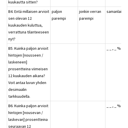
kuukautta sitten?
B4. Entä millaisen arvioit
paljon
jonkin verran
samanlainen
sen olevan 12
parempi
parempi
kuukauden kuluttua,
verrattuna tilanteeseen
nyt?
B5. Kuinka paljon arvioit
_ _ , _ %
hintojen [nousseen /
laskeneen]
prosentteina viimeisen
12 kuukauden aikana?
Voit antaa luvun yhden
desimaalin
tarkkuudella.
B6. Kuinka paljon arvioit
_ _ , _ %
hintojen [nousevan /
laskevan] prosentteina
seuraavan 12