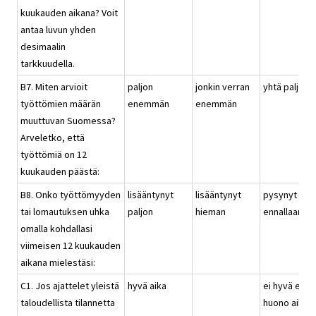
kuukauden aikana? Voit
antaa luvun yhden
desimaalin
tarkkuudella.
B7. Miten arvioit
paljon
jonkin verran
yhtä paljon
työttömien määrän
enemmän
enemmän
muuttuvan Suomessa?
Arveletko, että
työttömiä on 12
kuukauden päästä:
B8. Onko työttömyyden
lisääntynyt
lisääntynyt
pysynyt
tai lomautuksen uhka
paljon
hieman
ennallaan
omalla kohdallasi
viimeisen 12 kuukauden
aikana mielestäsi:
C1. Jos ajattelet yleistä
hyvä aika
ei hyvä eikä
taloudellista tilannetta
huono aika