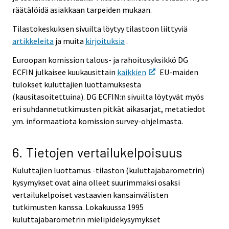
räätälöidä asiakkaan tarpeiden mukaan.
Tilastokeskuksen sivuilta löytyy tilastoon liittyviä
artikkeleita
ja muita
kirjoituksia
.
Euroopan komission talous- ja rahoitusyksikkö DG
ECFIN julkaisee kuukausittain
kaikkien
EU-maiden
tulokset kuluttajien luottamuksesta
(kausitasoitettuina). DG ECFIN:n sivuilta löytyvät myös
eri suhdannetutkimusten pitkät aikasarjat, metatiedot
ym. informaatiota komission survey-ohjelmasta.
6. Tietojen vertailukelpoisuus
Kuluttajien luottamus -tilaston (kuluttajabarometrin)
kysymykset ovat aina olleet suurimmaksi osaksi
vertailukelpoiset vastaavien kansainvälisten
tutkimusten kanssa. Lokakuussa 1995
kuluttajabarometrin mielipidekysymykset