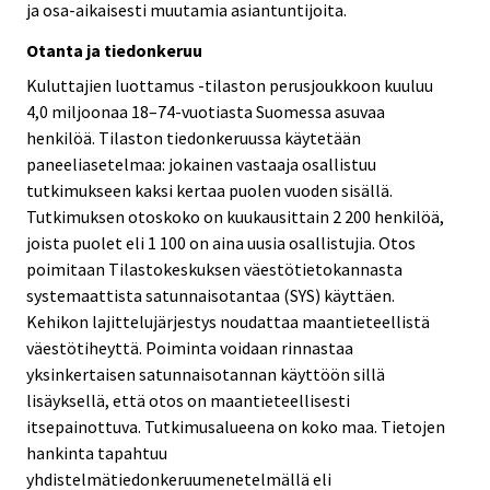
ja osa-aikaisesti muutamia asiantuntijoita.
Otanta ja tiedonkeruu
Kuluttajien luottamus -tilaston perusjoukkoon kuuluu
4,0 miljoonaa 18–74-vuotiasta Suomessa asuvaa
henkilöä. Tilaston tiedonkeruussa käytetään
paneeliasetelmaa: jokainen vastaaja osallistuu
tutkimukseen kaksi kertaa puolen vuoden sisällä.
Tutkimuksen otoskoko on kuukausittain 2 200 henkilöä,
joista puolet eli 1 100 on aina uusia osallistujia. Otos
poimitaan Tilastokeskuksen väestötietokannasta
systemaattista satunnaisotantaa (SYS) käyttäen.
Kehikon lajittelujärjestys noudattaa maantieteellistä
väestötiheyttä. Poiminta voidaan rinnastaa
yksinkertaisen satunnaisotannan käyttöön sillä
lisäyksellä, että otos on maantieteellisesti
itsepainottuva. Tutkimusalueena on koko maa. Tietojen
hankinta tapahtuu
yhdistelmätiedonkeruumenetelmällä eli