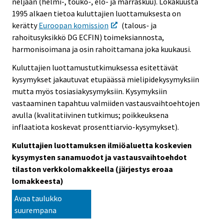
neljään (helmi-, touko-, elo- ja marraskuu). Lokakuusta
1995 alkaen tietoa kuluttajien luottamuksesta on
kerätty
Euroopan komission
(talous- ja
rahoitusyksikkö DG ECFIN) toimeksiannosta,
harmonisoimana ja osin rahoittamana joka kuukausi.
Kuluttajien luottamustutkimuksessa esitettävät
kysymykset jakautuvat etupäässä mielipidekysymyksiin
mutta myös tosiasiakysymyksiin. Kysymyksiin
vastaaminen tapahtuu valmiiden vastausvaihtoehtojen
avulla (kvalitatiivinen tutkimus; poikkeuksena
inflaatiota koskevat prosenttiarvio-kysymykset).
Kuluttajien luottamuksen ilmiöaluetta koskevien
kysymysten sanamuodot ja vastausvaihtoehdot
tilaston verkkolomakkeella (järjestys eroaa
lomakkeesta)
Avaa taulukko
suurempana