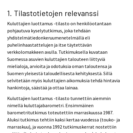
v
v
v
v
i
i
i
i
1. Tilastotietojen relevanssi
c
c
c
c
Kuluttajien luottamus -tilasto on henkilöotantaan
e
e
e
e
pohjautuva kyselytutkimus, joka tehdään
.
.
.
.
yhdistelmätiedonkeruumenetelmällä eli
puhelinhaastattelujen ja itse täytettävän
verkkolomakkeen avulla. Tutkimuksella kuvataan
Suomessa asuvien kuluttajien talouteen liittyviä
mielialoja, arvioita ja odotuksia oman taloutensa ja
Suomen yleisestä taloudellisesta kehityksestä. Sillä
selvitetään myös kuluttajien aikomuksia tehdä hintavia
hankintoja, säästää ja ottaa lainaa.
Kuluttajien luottamus -tilasto tunnettiin aiemmin
nimellä kuluttajabarometri. Ensimmäinen
barometritutkimus toteutettiin marraskuussa 1987.
Aluksi tutkimus tehtiin kaksi kertaa vuodessa (touko- ja
marraskuu), ja vuonna 1992 tutkimuskerrat nostettiin