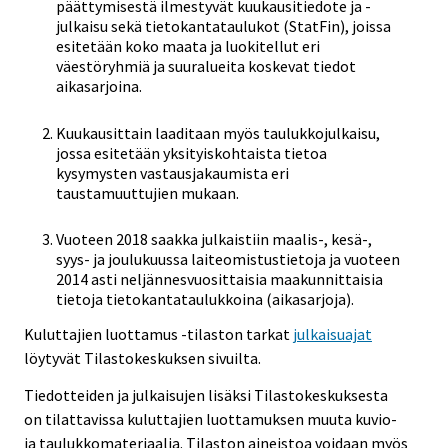
päättymisestä ilmestyvät kuukausitiedote ja -
julkaisu sekä tietokantataulukot (StatFin), joissa
esitetään koko maata ja luokitellut eri
väestöryhmiä ja suuralueita koskevat tiedot
aikasarjoina.
Kuukausittain laaditaan myös taulukkojulkaisu,
jossa esitetään yksityiskohtaista tietoa
kysymysten vastausjakaumista eri
taustamuuttujien mukaan.
Vuoteen 2018 saakka julkaistiin maalis-, kesä-,
syys- ja joulukuussa laiteomistustietoja ja vuoteen
2014 asti neljännesvuosittaisia maakunnittaisia
tietoja tietokantataulukkoina (aikasarjoja).
Kuluttajien luottamus -tilaston tarkat
julkaisuajat
löytyvät Tilastokeskuksen sivuilta.
Tiedotteiden ja julkaisujen lisäksi Tilastokeskuksesta
on tilattavissa kuluttajien luottamuksen muuta kuvio-
ja taulukkomateriaalia. Tilaston aineistoa voidaan myös