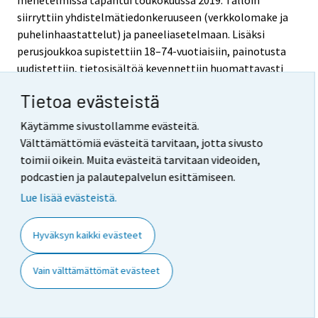
menetelmissä tapahtui toukokuussa 2019. Tällöin
siirryttiin yhdistelmätiedonkeruuseen (verkkolomake ja
puhelinhaastattelut) ja paneeliasetelmaan. Lisäksi
perusjoukkoa supistettiin 18–74-vuotiaisiin, painotusta
uudistettiin, tietosisältöä kevennettiin huomattavasti
ja kaikista kysymyksistä tehtiin henkilökohtaisia eli vain
Tietoa evästeistä
vastaajaa itseään koskevia (aiemmin monet kysymykset
olivat koko kotitalouteen kohdistuvia). Näillä
Käytämme sivustollamme evästeitä.
muutoksilla oli odotetusti kysymyksestä riippuen
Välttämättömiä evästeitä tarvitaan, jotta sivusto
vaihtelevan suuruista yhteisvaikutusta
toimii oikein. Muita evästeitä tarvitaan videoiden,
tutkimustuloksiin. Helmi-huhtikuussa 2019 toteutetun
podcastien ja palautepalvelun esittämiseen.
rinnakkaiskeruun ja vaikutusten huolellisen analyysin
Lue lisää evästeistä.
perusteella pystyttiin kuitenkin tasokorjaamaan
tilaston saldoaikasarjoja taaksepäin tammikuuhun 2018
Hyväksyn kaikki evästeet
saakka. Näin säilytettiin tilaston tietojen ainakin
osittainen vertailukelpoisuus ajassa edelleen
Vain välttämättömät evästeet
kohtuullisen luotettavana.
7. Selkeys ja eheys/yhtenäisyys