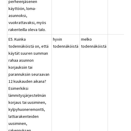
perheenjäsenen
käyttöön, loma-
asunnoksi,
vuokrattavaksi, myös
rakenteilla oleva talo.
E5. Kuinka
hyvin
melko
todennäköistä on, että
todennäköistä
todennäköistä
käytät suuren summan
rahaa asunnon
korjauksiin tai
parannuksiin seuraavan
12 kuukauden aikana?
Esimerkiksi
lämmitysjärjestelmän
korjaus tai uusiminen,
kylpyhuoneremontti,
lattiarakenteiden
uusiminen,
rakennuksen