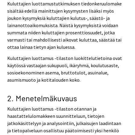
Kuluttajien luottamustutkimuksen tiedonkeruulomake
sisältää edellä mainittujen kysymysten lisäksi myös
joukon kysymyksiä kuluttajien kulutus-, säästö- ja
lainanottoaikomuksista. Näistä kysymyksistä voidaan
summata niiden kuluttajien prosenttiosuudet, jotka
varmasti tai mahdollisesti aikovat kuluttaa, säästää tai
ottaa lainaa tietyn ajan kuluessa.
Kuluttajien luottamus -tilaston luokittelutietoina ovat
käytössä vastaajan sukupuoli, ikäryhmä, koulutusaste,
sosioekonominen asema, bruttotulot, asuinalue,
asumismuoto ja kotitalouden koko.
2. Menetelmäkuvaus
Kuluttajien luottamus -tilaston otannan ja
haastattelulomakkeen suunnitteluun, tietojen
jatkokäsittelyyn ja analysointiin, julkaisujen laadintaan
ja tietopalveluun osallistuu päätoimisesti yksi henkilö