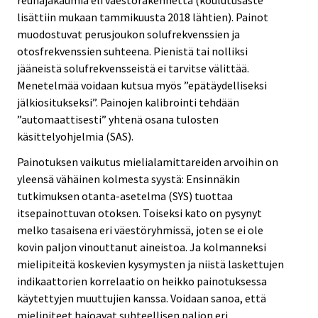
lisättiin mukaan tammikuusta 2018 lähtien). Painot
muodostuvat perusjoukon solufrekvenssien ja
otosfrekvenssien suhteena. Pienistä tai nolliksi
jääneistä solufrekvensseistä ei tarvitse välittää.
Menetelmää voidaan kutsua myös ”epätäydelliseksi
jälkiositukseksi”. Painojen kalibrointi tehdään
”automaattisesti” yhtenä osana tulosten
käsittelyohjelmia (SAS).
Painotuksen vaikutus mielialamittareiden arvoihin on
yleensä vähäinen kolmesta syystä: Ensinnäkin
tutkimuksen otanta-asetelma (SYS) tuottaa
itsepainottuvan otoksen. Toiseksi kato on pysynyt
melko tasaisena eri väestöryhmissä, joten se ei ole
kovin paljon vinouttanut aineistoa. Ja kolmanneksi
mielipiteitä koskevien kysymysten ja niistä laskettujen
indikaattorien korrelaatio on heikko painotuksessa
käytettyjen muuttujien kanssa. Voidaan sanoa, että
mielipiteet hajoavat suhteellisen paljon eri