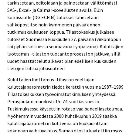
tarkistetaan, editoidaan ja painotetaan välittömästi
SAS-, Excel- ja Calmar-sovellusten avulla. EU:n
komissiolle (DG ECFIN) tulokset lähetetään
sähköpostitse noin kymmenen päivää ennen
tutkimuskuukauden loppua. Tilastokeskus julkaisee
tulokset Suomessa kuukauden 27. päivänä (viikonlopun
tai pyhän sattuessa seuraavana työpäivänä). Kuluttajien
luottamus -tilaston tuotantoprosessi on jatkuva, sillä
uudet haastattelut alkavat pian edellisen kuukauden
tietojen tultua julkisuuteen.
Kuluttajien luottamus -tilaston edeltäjän
kuluttajabarometrin tiedot kerättiin vuosina 1987–1999
Tilastokeskuksen työvoimatutkimuksen yhteydessä.
Perusjoukon muodosti 15–74-vuotias väestö.
Tutkimuksessa käytettiin rotatoivaa paneeliasetelmaa.
Myöhemmin vuodesta 2000 huhtikuuhun 2019 saakka
kuluttajabarometrin kohteena oli kuukausittain
kokonaan vaihtuva otos. Samaa otosta käytettiin myös