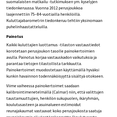
suomalaisten matkailu -tutkimuksen ym. kyselyjen
tiedonkeruussa. Vuonna 2012 perusjoukkoa
laajennettiin 75–84-vuotiailla henkilöillä.
Kuluttajabarometrin tiedonkeruu tehtiin yksinomaan
puhelinhaastatteluilla.
Painotus
Kaikki kuluttajien luottamus -tilaston vastaustiedot
korotetaan perusjoukon tasolle painokertoimien
avulla. Painotus korjaa vastauskadon vaikutuksia ja
parantaa tietojen tilastollista tarkkuutta.
Painokertoimet muodostetaan käyttämällä hyväksi
kunkin havainnon todennäköisyyttä sisältyä otokseen.
Viime vaiheessa painokertoimet saadaan
kalibrointimenetelmällä (Calmar) niin, että valittujen
taustamuuttujien, henkilön sukupuolen, ikäryhmän,
koulutusasteen ja asuinalueen estimoidut
reunajakaumat vastaavat koko perusjoukosta saatuja
reunajakaumia eli väestörakennetta (koulutusaste