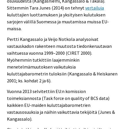
osuvuudesta (Kangasniemi, Kangassalo & Takala).
Sittemmin Tara Junes (2014) on tehnyt
vertailuja
kuluttajien luottamuksen ja yksityisen kulutuksen
sarjojen välillä Suomessa ja muutamissa muissa EU-
maissa.
Pertti Kangassalo ja Veijo Notkola analysoivat
vastauskadon rakenteen muutosta tiedonkeruutavan
vaihtuessa vuonna 1999–2000 (CIRET 2000).
Myöhemmin tutkittiin laajemminkin
menetelmämuutoksen vaikutuksia
kuluttajabarometrin tuloksiin (Kangassalo & Heiskanen
2001; ks. kohdat 2 ja 6).
Vuonna 2013 selvitettiin EU:n komission
toimeksiannosta (Task force on quality of BCS data)
kaikkien EU-maiden kuluttajabarometrien
vastausosuuksia ja näihin vaikuttavia tekijöitä (Junes &
Kangassalo).