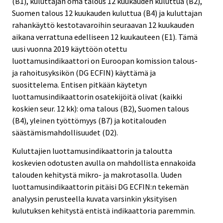
(B1), kuluttajan oma talous 12 kuukauden kuluttua (B2),
Suomen talous 12 kuukauden kuluttua (B4) ja kuluttajan
rahankäyttö kestotavaroihin seuraavan 12 kuukauden
aikana verrattuna edelliseen 12 kuukauteen (E1). Tämä
uusi vuonna 2019 käyttöön otettu
luottamusindikaattori on Euroopan komission talous-
ja rahoitusyksikön (DG ECFIN) käyttämä ja
suosittelema. Entisen pitkään käytetyn
luottamusindikaattorin osatekijöitä olivat (kaikki
koskien seur. 12 kk): oma talous (B2), Suomen talous
(B4), yleinen työttömyys (B7) ja kotitalouden
säästämismahdollisuudet (D2).
Kuluttajien luottamusindikaattorin ja taloutta
koskevien odotusten avulla on mahdollista ennakoida
talouden kehitystä mikro- ja makrotasolla. Uuden
luottamusindikaattorin pitäisi DG ECFIN:n tekemän
analyysin perusteella kuvata varsinkin yksityisen
kulutuksen kehitystä entistä indikaattoria paremmin.