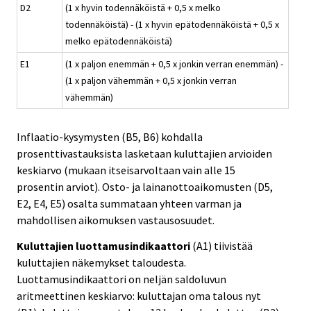
D2
(1 x hyvin todennäköistä + 0,5 x melko
todennäköistä) - (1 x hyvin epätodennäköistä + 0,5 x
melko epätodennäköistä)
E1
(1 x paljon enemmän + 0,5 x jonkin verran enemmän) -
(1 x paljon vähemmän + 0,5 x jonkin verran
vähemmän)
Inflaatio-kysymysten (B5, B6) kohdalla
prosenttivastauksista lasketaan kuluttajien arvioiden
keskiarvo (mukaan itseisarvoltaan vain alle 15
prosentin arviot). Osto- ja lainanottoaikomusten (D5,
E2, E4, E5) osalta summataan yhteen varman ja
mahdollisen aikomuksen vastausosuudet.
Kuluttajien luottamusindikaattori
(A1) tiivistää
kuluttajien näkemykset taloudesta.
Luottamusindikaattori on neljän saldoluvun
aritmeettinen keskiarvo: kuluttajan oma talous nyt