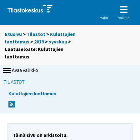
Valikko
Haku
Etusivu
>
Tilastot
>
Kuluttajien
luottamus
>
2019
>
syyskuu
>
Laatuseloste: Kuluttajien
luottamus
Avaa valikko
TILASTOT
Kuluttajien luottamus
Y
Y
Y
Y
o
o
o
o
u
u
u
u
a
a
a
a
r
r
r
r
Tämä sivu on arkistoitu.