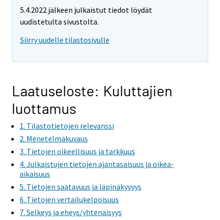
e
e
e
e
5.4.2022 jälkeen julkaistut tiedot löydät
m
m
m
m
uudistetulta sivustolta.
o
o
o
o
v
v
v
v
Siirry uudelle tilastosivulle
i
i
i
i
n
n
n
n
g
g
g
g
t
t
t
t
Laatuseloste: Kuluttajien
o
o
o
o
luottamus
a
a
a
a
n
n
n
n
1. Tilastotietojen relevanssi
o
o
o
o
2. Menetelmäkuvaus
t
t
t
t
3. Tietojen oikeellisuus ja tarkkuus
h
h
h
h
4. Julkaistujen tietojen ajantasaisuus ja oikea-
e
e
e
e
aikaisuus
r
r
r
r
5. Tietojen saatavuus ja läpinäkyvyys
s
s
s
s
6. Tietojen vertailukelpoisuus
e
e
e
e
7. Selkeys ja eheys/yhtenäisyys
r
r
r
r