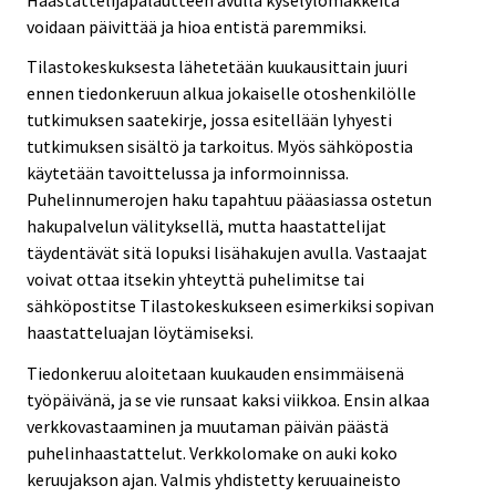
voidaan päivittää ja hioa entistä paremmiksi.
Tilastokeskuksesta lähetetään kuukausittain juuri
ennen tiedonkeruun alkua jokaiselle otoshenkilölle
tutkimuksen saatekirje, jossa esitellään lyhyesti
tutkimuksen sisältö ja tarkoitus. Myös sähköpostia
käytetään tavoittelussa ja informoinnissa.
Puhelinnumerojen haku tapahtuu pääasiassa ostetun
hakupalvelun välityksellä, mutta haastattelijat
täydentävät sitä lopuksi lisähakujen avulla. Vastaajat
voivat ottaa itsekin yhteyttä puhelimitse tai
sähköpostitse Tilastokeskukseen esimerkiksi sopivan
haastatteluajan löytämiseksi.
Tiedonkeruu aloitetaan kuukauden ensimmäisenä
työpäivänä, ja se vie runsaat kaksi viikkoa. Ensin alkaa
verkkovastaaminen ja muutaman päivän päästä
puhelinhaastattelut. Verkkolomake on auki koko
keruujakson ajan. Valmis yhdistetty keruuaineisto