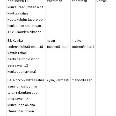
edelliseen 12
enemmän
enemmän
verran
kuukauteen, miten aiot
käyttää rahaa
kestokulutustavaroiden
hankintaan seuraavan
12 kuukauden aikana?
E2. Kuinka
hyvin
melko
todennäköistä on, että
todennäköistä
todennäköistä
käytät rahaa
henkilöauton ostoon
seuraavan 12
kuukauden aikana?
E4. Aiotko käyttää rahaa
kyllä, varmasti
mahdollisesti
asunnon ostoon tai
talon rakentamiseen
seuraavan 12
kuukauden aikana?
Omaan tai jonkun