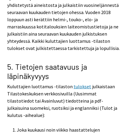
yhdistetystä aineistosta ja julkaistiin vuosineljännestä
seuraavan kuukauden tietojen ohessa. Vuoden 2018
loppuun asti kerättiin helmi-, touko-, elo- ja
marraskuussa kotitalouksien laiteomistustietoja ja ne
julkaistiin aina seuraavan kuukauden julkistuksen
yhteydessä. Kaikki kuluttajien luottamus -tilaston
tulokset ovat julkistettaessa tarkistettuja ja lopullisia.
5. Tietojen saatavuus ja
läpinäkyvyys
Kuluttajien luottamus -tilaston
tulokset
julkaistaan
Tilastokeskuksen verkkosivuilla (Uusimmat
tilastotiedot tai Avainluvut) tiedotteina ja pdf-
julkaisuina suomeksi, ruotsiksi ja englanniksi (Tulot ja
kulutus -aihealue):
Joka kuukausi noin viikko haastattelujen