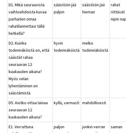
D1. Mikä seuraavista
säästöön jää
säästöön jää
rahat
vaihtoehdoista kuvaa
paljon
hieman
riittävät
parhaiten omaa
nipin napin
rahatilannettasi tällä
hetkellä?
D2. Kuinka
hyvin
melko
todennäköistä on, että
todennäköistä
todennäköistä
säästät rahaa
seuraavan 12
kuukauden aikana?
Myös velan
lyhentäminen on
säästämistä.
D5. Aiotko ottaa lainaa
kyllä, varmasti
mahdollisesti
seuraavan 12
kuukauden aikana?
E1. Verrattuna
paljon
jonkin verran
saman