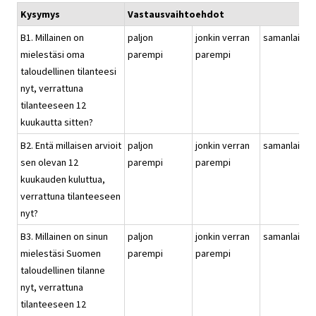
Kysymys
Vastausvaihtoehdot
B1. Millainen on
paljon
jonkin verran
samanlainen
mielestäsi oma
parempi
parempi
taloudellinen tilanteesi
nyt, verrattuna
tilanteeseen 12
kuukautta sitten?
B2. Entä millaisen arvioit
paljon
jonkin verran
samanlainen
sen olevan 12
parempi
parempi
kuukauden kuluttua,
verrattuna tilanteeseen
nyt?
B3. Millainen on sinun
paljon
jonkin verran
samanlainen
mielestäsi Suomen
parempi
parempi
taloudellinen tilanne
nyt, verrattuna
tilanteeseen 12