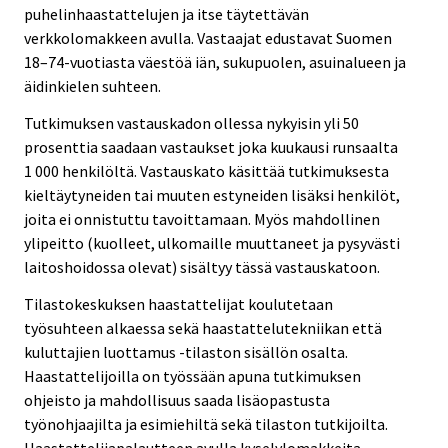
puhelinhaastattelujen ja itse täytettävän
verkkolomakkeen avulla. Vastaajat edustavat Suomen
18–74-vuotiasta väestöä iän, sukupuolen, asuinalueen ja
äidinkielen suhteen.
Tutkimuksen vastauskadon ollessa nykyisin yli 50
prosenttia saadaan vastaukset joka kuukausi runsaalta
1 000 henkilöltä. Vastauskato käsittää tutkimuksesta
kieltäytyneiden tai muuten estyneiden lisäksi henkilöt,
joita ei onnistuttu tavoittamaan. Myös mahdollinen
ylipeitto (kuolleet, ulkomaille muuttaneet ja pysyvästi
laitoshoidossa olevat) sisältyy tässä vastauskatoon.
Tilastokeskuksen haastattelijat koulutetaan
työsuhteen alkaessa sekä haastattelutekniikan että
kuluttajien luottamus -tilaston sisällön osalta.
Haastattelijoilla on työssään apuna tutkimuksen
ohjeisto ja mahdollisuus saada lisäopastusta
työnohjaajilta ja esimiehiltä sekä tilaston tutkijoilta.
Haastattelijapalautteen avulla kyselylomakkeita