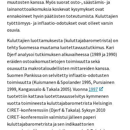
muutosten kanssa. Myös suorat osto-, säästämis- ja
lainanottoaikomuksia koskevat kysymykset ovat
ennakoineet hyvin päätösten toteutumista. Kuluttajien
työttömyys- ja inflaatio-odotukset ovat olleet varsin
osuvia.
Kuluttajien luottamuksesta (kuluttajabarometrista) on
tehty Suomessa muutama luotettavuustutkimus. Kari
Djerf analysoi tutkimuksen alkuvaiheessa (1989 ja 1990)
eräiden ostoaikomustietojen toimivuutta sekä
osuvuutta makrotaloudellisten mittareiden kanssa.
Suomen Pankissa on selvitetty inflaatio-odotusten
toimivuutta (Kuismanen & Spolander 1995, Pursiainen
1999, Kangassalo & Takala 2005). Vuonna
1997
tuotettiin kattava luotettavuusselvitys kymmenen
vuotta toimineesta kuluttajabarometrista Helsingin
CIRET-konferenssiin (Djerf & Takala). Syksyn 2010
CIRET-konferenssiin valmistui jälleen paperi
kuluttajabarometrista ja sen indikaattorien