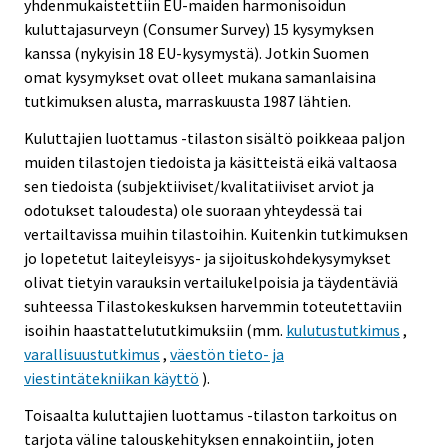
yhdenmukaistettiin EU-maiden harmonisoidun
kuluttajasurveyn (Consumer Survey) 15 kysymyksen
kanssa (nykyisin 18 EU-kysymystä). Jotkin Suomen
omat kysymykset ovat olleet mukana samanlaisina
tutkimuksen alusta, marraskuusta 1987 lähtien.
Kuluttajien luottamus -tilaston sisältö poikkeaa paljon
muiden tilastojen tiedoista ja käsitteistä eikä valtaosa
sen tiedoista (subjektiiviset/kvalitatiiviset arviot ja
odotukset taloudesta) ole suoraan yhteydessä tai
vertailtavissa muihin tilastoihin. Kuitenkin tutkimuksen
jo lopetetut laiteyleisyys- ja sijoituskohdekysymykset
olivat tietyin varauksin vertailukelpoisia ja täydentäviä
suhteessa Tilastokeskuksen harvemmin toteutettaviin
isoihin haastattelututkimuksiin (mm.
kulutustutkimus
,
varallisuustutkimus
,
väestön tieto- ja
viestintätekniikan käyttö
).
Toisaalta kuluttajien luottamus -tilaston tarkoitus on
tarjota väline talouskehityksen ennakointiin, joten