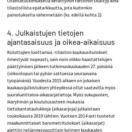
Otantatutkimuksella kerättyihin tietoihin sisältyy aina
tilastollista epätarkkuutta, jota kuitenkin
painotuksella vähennetään (ks. edellä kohta 2).
4. Julkaistujen tietojen
ajantasaisuus ja oikea-aikaisuus
Kuluttajien luottamus -tilaston kuukausitulokset
ilmestyvät nopeasti, vain noin viikko haastattelujen
päättymisen jälkeen tutkimuskuukauden 27. päivänä
(viikonlopun tai pyhän sattuessa seuraavana
työpäivänä). Vuodesta 2015 alkaen on jokaisen
kuukausijulkistuksen yhteydessä ollut saatavilla myös
suuralueittaisia aikasarjatietoja. Myös sukupuolen,
ikäryhmän ja koulutusasteen mukaisia
tietokantataulukkoja (aikasarjoja) julkaistaan
toukokuusta 2019 lähtien. Vuoteen 2014 asti tuotetut
maakunnittaiset barometritulokset (aikasarjat)
ajettiin neljännesvuosittain kolmen kuukauden