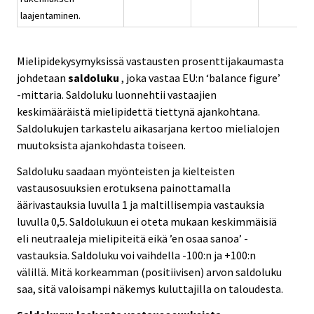
laajentaminen.
Mielipidekysymyksissä vastausten prosenttijakaumasta
johdetaan
saldoluku
, joka vastaa EU:n ‘balance figure’
-mittaria. Saldoluku luonnehtii vastaajien
keskimääräistä mielipidettä tiettynä ajankohtana.
Saldolukujen tarkastelu aikasarjana kertoo mielialojen
muutoksista ajankohdasta toiseen.
Saldoluku saadaan myönteisten ja kielteisten
vastausosuuksien erotuksena painottamalla
äärivastauksia luvulla 1 ja maltillisempia vastauksia
luvulla 0,5. Saldolukuun ei oteta mukaan keskimmäisiä
eli neutraaleja mielipiteitä eikä ’en osaa sanoa’ -
vastauksia. Saldoluku voi vaihdella -100:n ja +100:n
välillä. Mitä korkeamman (positiivisen) arvon saldoluku
saa, sitä valoisampi näkemys kuluttajilla on taloudesta.