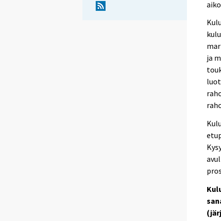
aiko
Kulu
kul
marr
ja m
touk
luo
rah
raho
Kul
etup
Kys
avul
pros
Kul
san
(jä