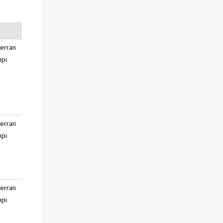
verran
paljon huonompi
en
pi
osaa
sanoa
verran
paljon huonompi
en
pi
osaa
sanoa
verran
paljon huonompi
en
pi
osaa
sanoa