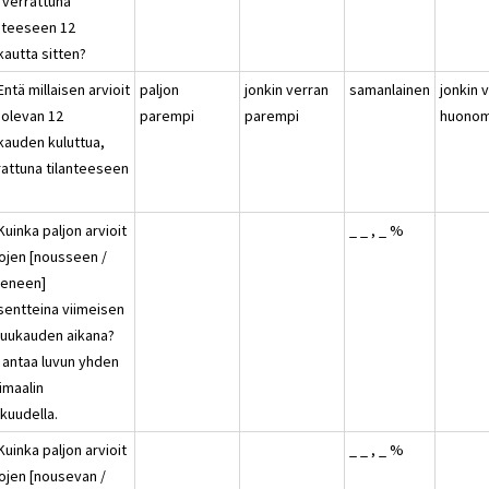
 verrattuna
anteeseen 12
kautta sitten?
Entä millaisen arvioit
paljon
jonkin verran
samanlainen
jonkin 
 olevan 12
parempi
parempi
huonom
kauden kuluttua,
rattuna tilanteeseen
?
Kuinka paljon arvioit
_ _ , _ %
tojen [nousseen /
keneen]
sentteina viimeisen
kuukauden aikana?
t antaa luvun yhden
imaalin
kuudella.
Kuinka paljon arvioit
_ _ , _ %
tojen [nousevan /