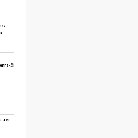
velkaannun tällä
en
mään
hetkellä
osaa
ä
sanoa
hyvin
en
ennäköistä
epätodennäköistä
osaa
sanoa
asti en
en
en
osaa
sanoa