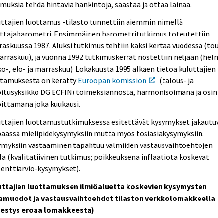
muksia tehdä hintavia hankintoja, säästää ja ottaa lainaa.
ttajien luottamus -tilasto tunnettiin aiemmin nimellä
uttajabarometri. Ensimmäinen barometritutkimus toteutettiin
askuussa 1987. Aluksi tutkimus tehtiin kaksi kertaa vuodessa (to
arraskuu), ja vuonna 1992 tutkimuskerrat nostettiin neljään (helm
o-, elo- ja marraskuu). Lokakuusta 1995 alkaen tietoa kuluttajien
ttamuksesta on kerätty
Euroopan komission
(talous- ja
oitusyksikkö DG ECFIN) toimeksiannosta, harmonisoimana ja osin
ittamana joka kuukausi.
uttajien luottamustutkimuksessa esitettävät kysymykset jakautu
äässä mielipidekysymyksiin mutta myös tosiasiakysymyksiin.
ymyksiin vastaaminen tapahtuu valmiiden vastausvaihtoehtojen
la (kvalitatiivinen tutkimus; poikkeuksena inflaatiota koskevat
enttiarvio-kysymykset).
uttajien luottamuksen ilmiöaluetta koskevien kysymysten
amuodot ja vastausvaihtoehdot tilaston verkkolomakkeella
rjestys eroaa lomakkeesta)