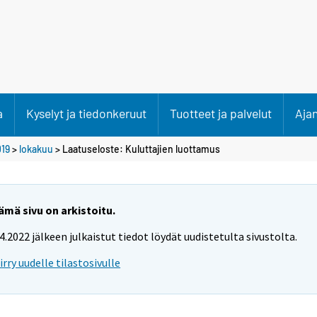
a
Kyselyt ja tiedonkeruut
Tuotteet ja palvelut
Aja
19
>
lokakuu
> Laatuseloste: Kuluttajien luottamus
ämä sivu on arkistoitu.
.4.2022 jälkeen julkaistut tiedot löydät uudistetulta sivustolta.
iirry uudelle tilastosivulle