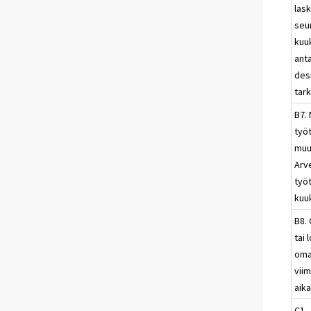
las
seu
kuu
ant
des
tark
B7. 
työ
muu
Arv
työ
kuu
B8.
tai
oma
vii
aika
C1. 