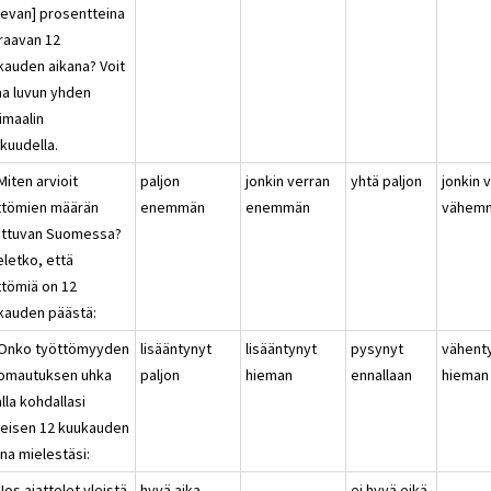
kevan] prosentteina
raavan 12
kauden aikana? Voit
aa luvun yhden
imaalin
kuudella.
Miten arvioit
paljon
jonkin verran
yhtä paljon
jonkin 
ttömien määrän
enemmän
enemmän
vähem
ttuvan Suomessa?
eletko, että
ttömiä on 12
kauden päästä:
 Onko työttömyyden
lisääntynyt
lisääntynyt
pysynyt
vähent
 lomautuksen uhka
paljon
hieman
ennallaan
hieman
lla kohdallasi
meisen 12 kuukauden
na mielestäsi:
Jos ajattelet yleistä
hyvä aika
ei hyvä eikä