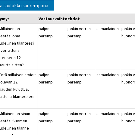
a taulukko suurempana
symys
Vastausvaihtoehdot
Millainen on
paljon
jonkin verran
samanlainen
jonkin 
lestäsi oma
parempi
parempi
huonom
udellinen tilanteesi
 verrattuna
anteeseen 12
kautta sitten?
Entä millaisen arvioit
paljon
jonkin verran
samanlainen
jonkin 
 olevan 12
parempi
parempi
huonom
kauden kuluttua,
rattuna tilanteeseen
?
Millainen on sinun
paljon
jonkin verran
samanlainen
jonkin 
lestäsi Suomen
parempi
parempi
huonom
udellinen tilanne