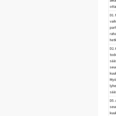
aika
otta
D1.
vai
par
raha
het
D2.
tod
sää
seu
kuu
Myö
lyh
sää
D5. 
seu
kuu