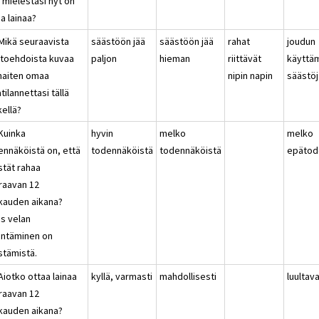
 mielestäsi nyt on
a lainaa?
 Mikä seuraavista
säästöön jää
säästöön jää
rahat
joudun
htoehdoista kuvaa
paljon
hieman
riittävät
käyttä
haiten omaa
nipin napin
säästöj
tilannettasi tällä
kellä?
 Kuinka
hyvin
melko
melko
ennäköistä on, että
todennäköistä
todennäköistä
epätod
stät rahaa
raavan 12
kauden aikana?
s velan
entäminen on
stämistä.
Aiotko ottaa lainaa
kyllä, varmasti
mahdollisesti
luultav
raavan 12
kauden aikana?