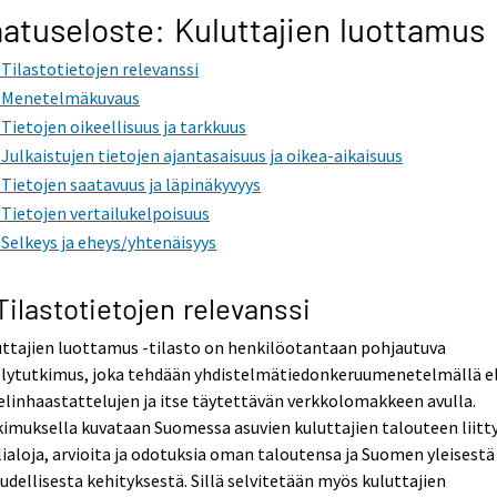
atuseloste: Kuluttajien luottamus
. Tilastotietojen relevanssi
. Menetelmäkuvaus
. Tietojen oikeellisuus ja tarkkuus
. Julkaistujen tietojen ajantasaisuus ja oikea-aikaisuus
. Tietojen saatavuus ja läpinäkyvyys
. Tietojen vertailukelpoisuus
. Selkeys ja eheys/yhtenäisyys
 Tilastotietojen relevanssi
ttajien luottamus -tilasto on henkilöotantaan pohjautuva
elytutkimus, joka tehdään yhdistelmätiedonkeruumenetelmällä el
linhaastattelujen ja itse täytettävän verkkolomakkeen avulla.
imuksella kuvataan Suomessa asuvien kuluttajien talouteen liitt
ialoja, arvioita ja odotuksia oman taloutensa ja Suomen yleisestä
udellisesta kehityksestä. Sillä selvitetään myös kuluttajien