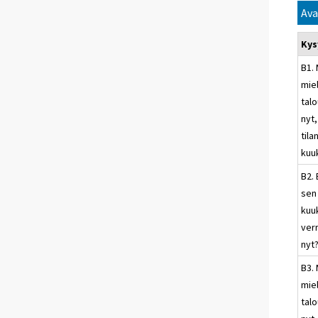
Ava
Ky
B1. 
mie
talo
nyt,
til
kuu
B2. 
sen
kuu
ver
nyt
B3. 
mie
talo