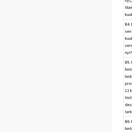
nyt,
til
kuu
B4. 
sen
kuu
ver
nyt
B5. 
hin
las
pro
12 
Voi
des
tark
B6. 
hin