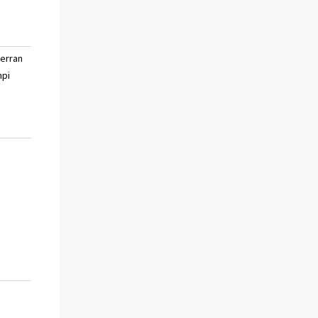
verran
paljon huonompi
en
pi
osaa
sanoa
en
osaa
sanoa
en
osaa