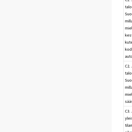
talo
Suo
mill
mie
kes
kut
kodi
aut
C2. 
talo
Suo
mill
mie
sää
C3. 
ylei
tila