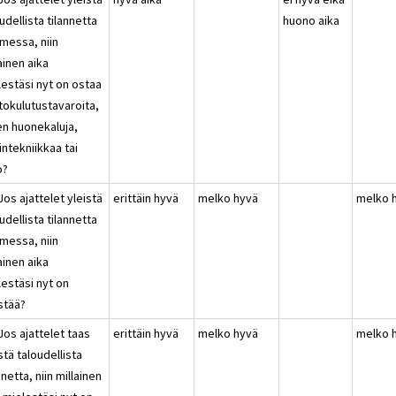
udellista tilannetta
huono aika
messa, niin
ainen aika
lestäsi nyt on ostaa
tokulutustavaroita,
en huonekaluja,
ntekniikkaa tai
o?
Jos ajattelet yleistä
erittäin hyvä
melko hyvä
melko 
udellista tilannetta
messa, niin
ainen aika
lestäsi nyt on
stää?
Jos ajattelet taas
erittäin hyvä
melko hyvä
melko 
stä taloudellista
nnetta, niin millainen