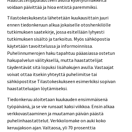
voidaan päivittää ja hioa entistä paremmiksi.
Tilastokeskuksesta lähetetään kuukausittain juuri
ennen tiedonkeruun alkua jokaiselle otoshenkilölle
tutkimuksen saatekirje, jossa esitellään lyhyesti
tutkimuksen sisältö ja tarkoitus. Myös sähköpostia
käytetään tavoittelussa ja informoinnissa.
Puhelinnumerojen haku tapahtuu pääasiassa ostetun
hakupalvelun välityksellä, mutta haastattelijat
täydentävät sitä lopuksi lisähakujen avulla. Vastaajat
voivat ottaa itsekin yhteyttä puhelimitse tai
sähköpostitse Tilastokeskukseen esimerkiksi sopivan
haastatteluajan löytämiseksi.
Tiedonkeruu aloitetaan kuukauden ensimmäisenä
työpäivänä, ja se vie runsaat kaksi viikkoa. Ensin alkaa
verkkovastaaminen ja muutaman päivän päästä
puhelinhaastattelut. Verkkolomake on auki koko
keruujakson ajan. Valtaosa, yli 70 prosenttia