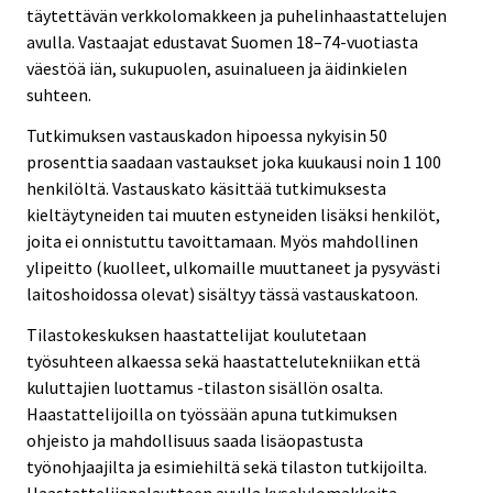
täytettävän verkkolomakkeen ja puhelinhaastattelujen
avulla. Vastaajat edustavat Suomen 18–74-vuotiasta
väestöä iän, sukupuolen, asuinalueen ja äidinkielen
suhteen.
Tutkimuksen vastauskadon hipoessa nykyisin 50
prosenttia saadaan vastaukset joka kuukausi noin 1 100
henkilöltä. Vastauskato käsittää tutkimuksesta
kieltäytyneiden tai muuten estyneiden lisäksi henkilöt,
joita ei onnistuttu tavoittamaan. Myös mahdollinen
ylipeitto (kuolleet, ulkomaille muuttaneet ja pysyvästi
laitoshoidossa olevat) sisältyy tässä vastauskatoon.
Tilastokeskuksen haastattelijat koulutetaan
työsuhteen alkaessa sekä haastattelutekniikan että
kuluttajien luottamus -tilaston sisällön osalta.
Haastattelijoilla on työssään apuna tutkimuksen
ohjeisto ja mahdollisuus saada lisäopastusta
työnohjaajilta ja esimiehiltä sekä tilaston tutkijoilta.
Haastattelijapalautteen avulla kyselylomakkeita