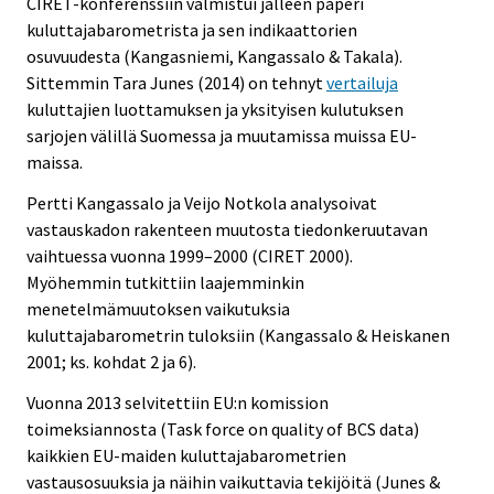
CIRET-konferenssiin valmistui jälleen paperi
kuluttajabarometrista ja sen indikaattorien
osuvuudesta (Kangasniemi, Kangassalo & Takala).
Sittemmin Tara Junes (2014) on tehnyt
vertailuja
kuluttajien luottamuksen ja yksityisen kulutuksen
sarjojen välillä Suomessa ja muutamissa muissa EU-
maissa.
Pertti Kangassalo ja Veijo Notkola analysoivat
vastauskadon rakenteen muutosta tiedonkeruutavan
vaihtuessa vuonna 1999–2000 (CIRET 2000).
Myöhemmin tutkittiin laajemminkin
menetelmämuutoksen vaikutuksia
kuluttajabarometrin tuloksiin (Kangassalo & Heiskanen
2001; ks. kohdat 2 ja 6).
Vuonna 2013 selvitettiin EU:n komission
toimeksiannosta (Task force on quality of BCS data)
kaikkien EU-maiden kuluttajabarometrien
vastausosuuksia ja näihin vaikuttavia tekijöitä (Junes &