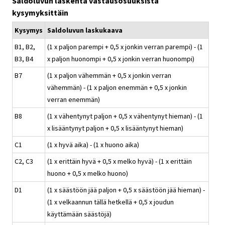
Saldoluvun laskenta vastausosuuksista
kysymyksittäin
Kysymys
Saldoluvun laskukaava
B1, B2,
(1 x paljon parempi + 0,5 x jonkin verran parempi) - (1
B3, B4
x paljon huonompi + 0,5 x jonkin verran huonompi)
B7
(1 x paljon vähemmän + 0,5 x jonkin verran
vähemmän) - (1 x paljon enemmän + 0,5 x jonkin
verran enemmän)
B8
(1 x vähentynyt paljon + 0,5 x vähentynyt hieman) - (1
x lisääntynyt paljon + 0,5 x lisääntynyt hieman)
C1
(1 x hyvä aika) - (1 x huono aika)
C2, C3
(1 x erittäin hyvä + 0,5 x melko hyvä) - (1 x erittäin
huono + 0,5 x melko huono)
D1
(1 x säästöön jää paljon + 0,5 x säästöön jää hieman) -
(1 x velkaannun tällä hetkellä + 0,5 x joudun
käyttämään säästöjä)