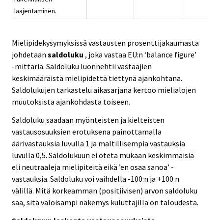
laajentaminen.
Mielipidekysymyksissä vastausten prosenttijakaumasta
johdetaan
saldoluku
, joka vastaa EU:n ‘balance figure’
-mittaria. Saldoluku luonnehtii vastaajien
keskimääräistä mielipidettä tiettynä ajankohtana.
Saldolukujen tarkastelu aikasarjana kertoo mielialojen
muutoksista ajankohdasta toiseen.
Saldoluku saadaan myönteisten ja kielteisten
vastausosuuksien erotuksena painottamalla
äärivastauksia luvulla 1 ja maltillisempia vastauksia
luvulla 0,5. Saldolukuun ei oteta mukaan keskimmäisiä
eli neutraaleja mielipiteitä eikä ’en osaa sanoa’ -
vastauksia. Saldoluku voi vaihdella -100:n ja +100:n
välillä. Mitä korkeamman (positiivisen) arvon saldoluku
saa, sitä valoisampi näkemys kuluttajilla on taloudesta.