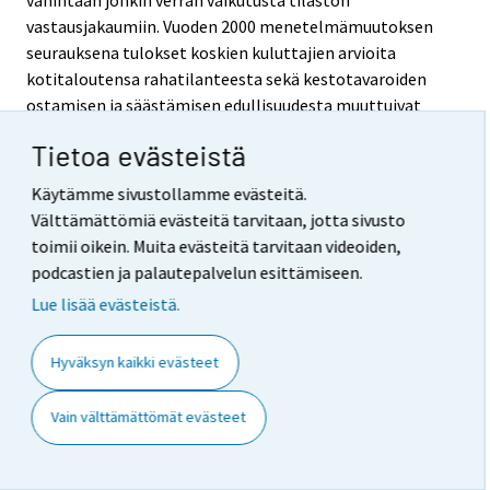
vähintään jonkin verran vaikutusta tilaston
vastausjakaumiin. Vuoden 2000 menetelmämuutoksen
seurauksena tulokset koskien kuluttajien arvioita
kotitaloutensa rahatilanteesta sekä kestotavaroiden
ostamisen ja säästämisen edullisuudesta muuttuivat
hieman myönteisemmiksi. Myöhemmin perusjoukon
Tietoa evästeistä
laajennuksen 75–84-vuotiailla henkilöillä arvioidaan
heikentäneen aavistuksen kuluttajien
Käytämme sivustollamme evästeitä.
luottamusindikaattorin arvoa tammikuusta 2012
Välttämättömiä evästeitä tarvitaan, jotta sivusto
alkaen.
toimii oikein. Muita evästeitä tarvitaan videoiden,
podcastien ja palautepalvelun esittämiseen.
Merkittävin muutos kuluttajien luottamus -tilaston
menetelmissä tapahtui toukokuussa 2019. Tällöin
Lue lisää evästeistä.
siirryttiin ns. yhdistelmätiedonkeruuseen
(verkkolomake ja puhelinhaastattelut) ja
Hyväksyn kaikki evästeet
paneeliasetelmaan. Lisäksi perusjoukkoa supistettiin
18–74-vuotiaisiin, painotusta uudistettiin, tietosisältöä
Vain välttämättömät evästeet
kevennettiin huomattavasti ja kaikista kysymyksistä
tehtiin henkilökohtaisia eli vain vastaajaa itseään
koskevia (aiemmin monet kysymykset olivat koko