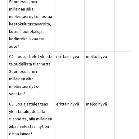
Suomessa, niin
millainen aika
mielestäsi nyt on ostaa
kestokulutustavaroita,
kuten huonekaluja,
kodintekniikkaa tai
auto?
C2. Jos ajattelet yleistä
erittäin hyvä
melko hyvä
taloudellista tilannetta
Suomessa, niin
millainen aika
mielestäsi nyt on
säästää?
C3. Jos ajattelet taas
erittäin hyvä
melko hyvä
yleistä taloudellista
tilannetta, niin millainen
aika mielestäsi nyt on
ottaa lainaa?