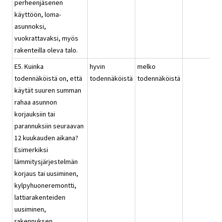
perheenjäsenen
käyttöön, loma-
asunnoksi,
vuokrattavaksi, myös
rakenteilla oleva talo.
E5. Kuinka
hyvin
melko
todennäköistä on, että
todennäköistä
todennäköistä
käytät suuren summan
rahaa asunnon
korjauksiin tai
parannuksiin seuraavan
12 kuukauden aikana?
Esimerkiksi
lämmitysjärjestelmän
korjaus tai uusiminen,
kylpyhuoneremontti,
lattiarakenteiden
uusiminen,
rakennuksen