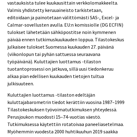
vastauksista tulee kuukausittain verkkolomakkeelta.
Valmis yhdistetty keruuaineisto tarkistetaan,
editoidaan ja painotetaan välittömästi SAS-, Excel- ja
Calmar-sovellusten avulla. EU:n komissiolle (DG ECFIN)
tulokset lähetetään sähköpostitse noin kymmenen
päivää ennen tutkimuskuukauden loppua. Tilastokeskus
julkaisee tulokset Suomessa kuukauden 27. päivänä
(viikonlopun tai pyhän sattuessa seuraavana
työpäivänä). Kuluttajien luottamus -tilaston
tuotantoprosessi on jatkuva, sillä uusi tiedonkeruu
alkaa pian edellisen kuukauden tietojen tultua
julkisuuteen.
Kuluttajien luottamus -tilaston edeltäjän
kuluttajabarometrin tiedot kerättiin vuosina 1987–1999
Tilastokeskuksen työvoimatutkimuksen yhteydessä.
Perusjoukon muodosti 15–74-vuotias väestö.
Tutkimuksessa käytettiin rotatoivaa paneeliasetelmaa.
Myöhemmin vuodesta 2000 huhtikuuhun 2019 saakka