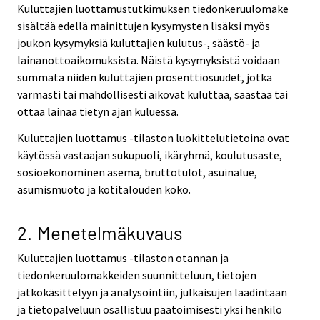
Kuluttajien luottamustutkimuksen tiedonkeruulomake
sisältää edellä mainittujen kysymysten lisäksi myös
joukon kysymyksiä kuluttajien kulutus-, säästö- ja
lainanottoaikomuksista. Näistä kysymyksistä voidaan
summata niiden kuluttajien prosenttiosuudet, jotka
varmasti tai mahdollisesti aikovat kuluttaa, säästää tai
ottaa lainaa tietyn ajan kuluessa.
Kuluttajien luottamus -tilaston luokittelutietoina ovat
käytössä vastaajan sukupuoli, ikäryhmä, koulutusaste,
sosioekonominen asema, bruttotulot, asuinalue,
asumismuoto ja kotitalouden koko.
2. Menetelmäkuvaus
Kuluttajien luottamus -tilaston otannan ja
tiedonkeruulomakkeiden suunnitteluun, tietojen
jatkokäsittelyyn ja analysointiin, julkaisujen laadintaan
ja tietopalveluun osallistuu päätoimisesti yksi henkilö