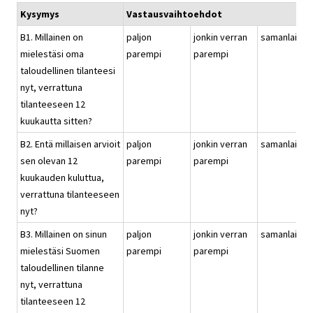
Kysymys
Vastausvaihtoehdot
B1. Millainen on
paljon
jonkin verran
samanlainen
mielestäsi oma
parempi
parempi
taloudellinen tilanteesi
nyt, verrattuna
tilanteeseen 12
kuukautta sitten?
B2. Entä millaisen arvioit
paljon
jonkin verran
samanlainen
sen olevan 12
parempi
parempi
kuukauden kuluttua,
verrattuna tilanteeseen
nyt?
B3. Millainen on sinun
paljon
jonkin verran
samanlainen
mielestäsi Suomen
parempi
parempi
taloudellinen tilanne
nyt, verrattuna
tilanteeseen 12