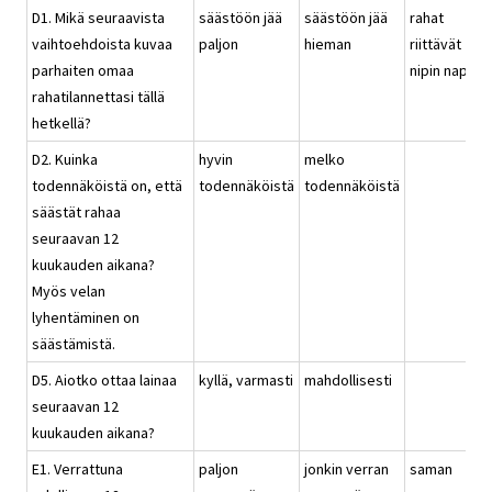
D1. Mikä seuraavista
säästöön jää
säästöön jää
rahat
vaihtoehdoista kuvaa
paljon
hieman
riittävät
parhaiten omaa
nipin napin
rahatilannettasi tällä
hetkellä?
D2. Kuinka
hyvin
melko
todennäköistä on, että
todennäköistä
todennäköistä
säästät rahaa
seuraavan 12
kuukauden aikana?
Myös velan
lyhentäminen on
säästämistä.
D5. Aiotko ottaa lainaa
kyllä, varmasti
mahdollisesti
seuraavan 12
kuukauden aikana?
E1. Verrattuna
paljon
jonkin verran
saman