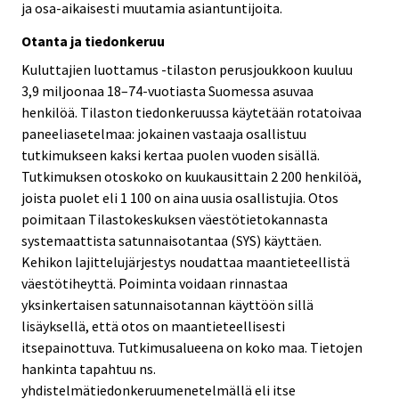
ja osa-aikaisesti muutamia asiantuntijoita.
Otanta ja tiedonkeruu
Kuluttajien luottamus -tilaston perusjoukkoon kuuluu
3,9 miljoonaa 18–74-vuotiasta Suomessa asuvaa
henkilöä. Tilaston tiedonkeruussa käytetään rotatoivaa
paneeliasetelmaa: jokainen vastaaja osallistuu
tutkimukseen kaksi kertaa puolen vuoden sisällä.
Tutkimuksen otoskoko on kuukausittain 2 200 henkilöä,
joista puolet eli 1 100 on aina uusia osallistujia. Otos
poimitaan Tilastokeskuksen väestötietokannasta
systemaattista satunnaisotantaa (SYS) käyttäen.
Kehikon lajittelujärjestys noudattaa maantieteellistä
väestötiheyttä. Poiminta voidaan rinnastaa
yksinkertaisen satunnaisotannan käyttöön sillä
lisäyksellä, että otos on maantieteellisesti
itsepainottuva. Tutkimusalueena on koko maa. Tietojen
hankinta tapahtuu ns.
yhdistelmätiedonkeruumenetelmällä eli itse