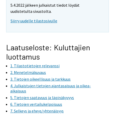
e
e
e
e
5.4.2022 jälkeen julkaistut tiedot löydät
m
m
m
m
uudistetulta sivustolta.
o
o
o
o
v
v
v
v
Siirry uudelle tilastosivulle
i
i
i
i
n
n
n
n
g
g
g
g
t
t
t
t
Laatuseloste: Kuluttajien
o
o
o
o
luottamus
a
a
a
a
n
n
n
n
1. Tilastotietojen relevanssi
o
o
o
o
2. Menetelmäkuvaus
t
t
t
t
3. Tietojen oikeellisuus ja tarkkuus
h
h
h
h
4. Julkaistujen tietojen ajantasaisuus ja oikea-
e
e
e
e
aikaisuus
r
r
r
r
5. Tietojen saatavuus ja läpinäkyvyys
s
s
s
s
6. Tietojen vertailukelpoisuus
e
e
e
e
7. Selkeys ja eheys/yhtenäisyys
r
r
r
r