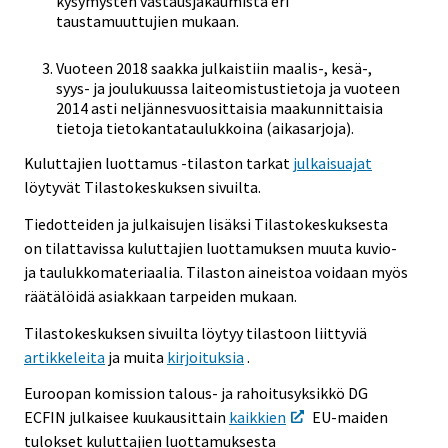
kysymysten vastausjakaumista eri
taustamuuttujien mukaan.
Vuoteen 2018 saakka julkaistiin maalis-, kesä-,
syys- ja joulukuussa laiteomistustietoja ja vuoteen
2014 asti neljännesvuosittaisia maakunnittaisia
tietoja tietokantataulukkoina (aikasarjoja).
Kuluttajien luottamus -tilaston tarkat
julkaisuajat
löytyvät Tilastokeskuksen sivuilta.
Tiedotteiden ja julkaisujen lisäksi Tilastokeskuksesta
on tilattavissa kuluttajien luottamuksen muuta kuvio-
ja taulukkomateriaalia. Tilaston aineistoa voidaan myös
räätälöidä asiakkaan tarpeiden mukaan.
Tilastokeskuksen sivuilta löytyy tilastoon liittyviä
artikkeleita
ja muita
kirjoituksia
.
Euroopan komission talous- ja rahoitusyksikkö DG
ECFIN julkaisee kuukausittain
kaikkien
EU-maiden
tulokset kuluttajien luottamuksesta