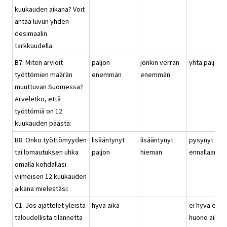
kuukauden aikana? Voit
antaa luvun yhden
desimaalin
tarkkuudella.
B7. Miten arvioit
paljon
jonkin verran
yhtä paljon
työttömien määrän
enemmän
enemmän
muuttuvan Suomessa?
Arveletko, että
työttömiä on 12
kuukauden päästä:
B8. Onko työttömyyden
lisääntynyt
lisääntynyt
pysynyt
tai lomautuksen uhka
paljon
hieman
ennallaan
omalla kohdallasi
viimeisen 12 kuukauden
aikana mielestäsi:
C1. Jos ajattelet yleistä
hyvä aika
ei hyvä eikä
taloudellista tilannetta
huono aika