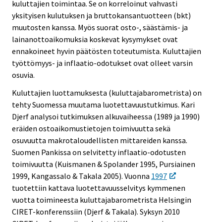
kuluttajien toimintaa. Se on korreloinut vahvasti
yksityisen kulutuksen ja bruttokansantuotteen (bkt)
muutosten kanssa. Myös suorat osto-, säästämis- ja
lainanottoaikomuksia koskevat kysymykset ovat
ennakoineet hyvin päätösten toteutumista. Kuluttajien
työttömyys- ja inflaatio-odotukset ovat olleet varsin
osuvia.
Kuluttajien luottamuksesta (kuluttajabarometrista) on
tehty Suomessa muutama luotettavuustutkimus. Kari
Djerf analysoi tutkimuksen alkuvaiheessa (1989 ja 1990)
eräiden ostoaikomustietojen toimivuutta sekä
osuvuutta makrotaloudellisten mittareiden kanssa.
Suomen Pankissa on selvitetty inflaatio-odotusten
toimivuutta (Kuismanen & Spolander 1995, Pursiainen
1999, Kangassalo & Takala 2005). Vuonna
1997
tuotettiin kattava luotettavuusselvitys kymmenen
vuotta toimineesta kuluttajabarometrista Helsingin
CIRET-konferenssiin (Djerf & Takala). Syksyn 2010