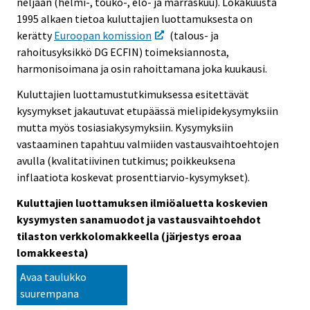
neljään (helmi-, touko-, elo- ja marraskuu). Lokakuusta
1995 alkaen tietoa kuluttajien luottamuksesta on
kerätty
Euroopan komission
(talous- ja
rahoitusyksikkö DG ECFIN) toimeksiannosta,
harmonisoimana ja osin rahoittamana joka kuukausi.
Kuluttajien luottamustutkimuksessa esitettävät
kysymykset jakautuvat etupäässä mielipidekysymyksiin
mutta myös tosiasiakysymyksiin. Kysymyksiin
vastaaminen tapahtuu valmiiden vastausvaihtoehtojen
avulla (kvalitatiivinen tutkimus; poikkeuksena
inflaatiota koskevat prosenttiarvio-kysymykset).
Kuluttajien luottamuksen ilmiöaluetta koskevien
kysymysten sanamuodot ja vastausvaihtoehdot
tilaston verkkolomakkeella (järjestys eroaa
lomakkeesta)
Avaa taulukko
suurempana