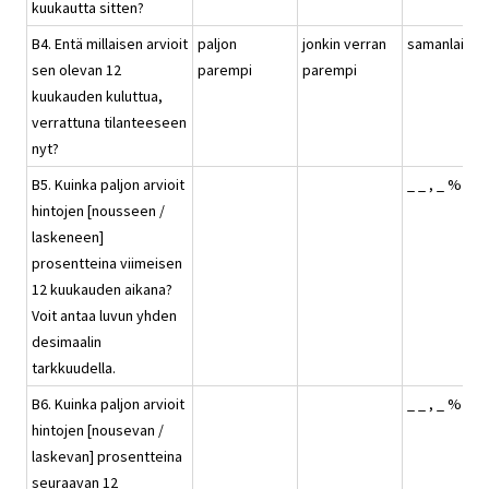
kuukautta sitten?
B4. Entä millaisen arvioit
paljon
jonkin verran
samanlainen
sen olevan 12
parempi
parempi
kuukauden kuluttua,
verrattuna tilanteeseen
nyt?
B5. Kuinka paljon arvioit
_ _ , _ %
hintojen [nousseen /
laskeneen]
prosentteina viimeisen
12 kuukauden aikana?
Voit antaa luvun yhden
desimaalin
tarkkuudella.
B6. Kuinka paljon arvioit
_ _ , _ %
hintojen [nousevan /
laskevan] prosentteina
seuraavan 12