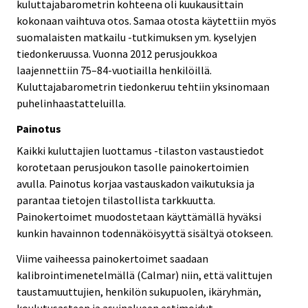
kuluttajabarometrin kohteena oli kuukausittain
kokonaan vaihtuva otos. Samaa otosta käytettiin myös
suomalaisten matkailu -tutkimuksen ym. kyselyjen
tiedonkeruussa. Vuonna 2012 perusjoukkoa
laajennettiin 75–84-vuotiailla henkilöillä.
Kuluttajabarometrin tiedonkeruu tehtiin yksinomaan
puhelinhaastatteluilla.
Painotus
Kaikki kuluttajien luottamus -tilaston vastaustiedot
korotetaan perusjoukon tasolle painokertoimien
avulla. Painotus korjaa vastauskadon vaikutuksia ja
parantaa tietojen tilastollista tarkkuutta.
Painokertoimet muodostetaan käyttämällä hyväksi
kunkin havainnon todennäköisyyttä sisältyä otokseen.
Viime vaiheessa painokertoimet saadaan
kalibrointimenetelmällä (Calmar) niin, että valittujen
taustamuuttujien, henkilön sukupuolen, ikäryhmän,
koulutusasteen ja asuinalueen estimoidut