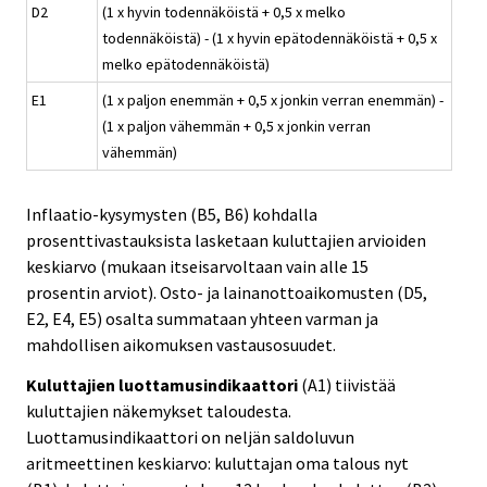
D2
(1 x hyvin todennäköistä + 0,5 x melko
todennäköistä) - (1 x hyvin epätodennäköistä + 0,5 x
melko epätodennäköistä)
E1
(1 x paljon enemmän + 0,5 x jonkin verran enemmän) -
(1 x paljon vähemmän + 0,5 x jonkin verran
vähemmän)
Inflaatio-kysymysten (B5, B6) kohdalla
prosenttivastauksista lasketaan kuluttajien arvioiden
keskiarvo (mukaan itseisarvoltaan vain alle 15
prosentin arviot). Osto- ja lainanottoaikomusten (D5,
E2, E4, E5) osalta summataan yhteen varman ja
mahdollisen aikomuksen vastausosuudet.
Kuluttajien luottamusindikaattori
(A1) tiivistää
kuluttajien näkemykset taloudesta.
Luottamusindikaattori on neljän saldoluvun
aritmeettinen keskiarvo: kuluttajan oma talous nyt