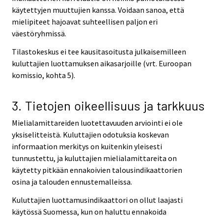
käytettyjen muuttujien kanssa. Voidaan sanoa, että
mielipiteet hajoavat suhteellisen paljon eri
väestöryhmissä.
Tilastokeskus ei tee kausitasoitusta julkaisemilleen
kuluttajien luottamuksen aikasarjoille (vrt. Euroopan
komissio, kohta 5).
3. Tietojen oikeellisuus ja tarkkuus
Mielialamittareiden luotettavuuden arviointi ei ole
yksiselitteistä. Kuluttajien odotuksia koskevan
informaation merkitys on kuitenkin yleisesti
tunnustettu, ja kuluttajien mielialamittareita on
käytetty pitkään ennakoivien talousindikaattorien
osina ja talouden ennustemalleissa.
Kuluttajien luottamusindikaattori on ollut laajasti
käytössä Suomessa, kun on haluttu ennakoida