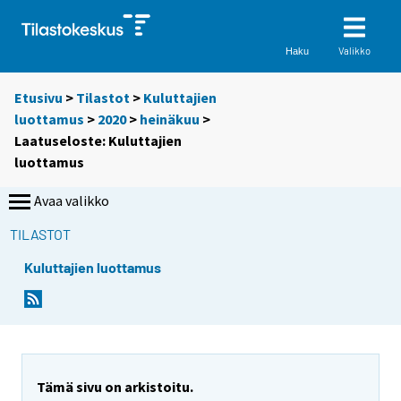
Valikko
Haku
Etusivu
>
Tilastot
>
Kuluttajien
luottamus
>
2020
>
heinäkuu
>
Laatuseloste: Kuluttajien
luottamus
Avaa valikko
TILASTOT
Kuluttajien luottamus
Y
Y
Y
Y
o
o
o
o
u
u
u
u
a
a
a
a
r
r
r
r
Tämä sivu on arkistoitu.