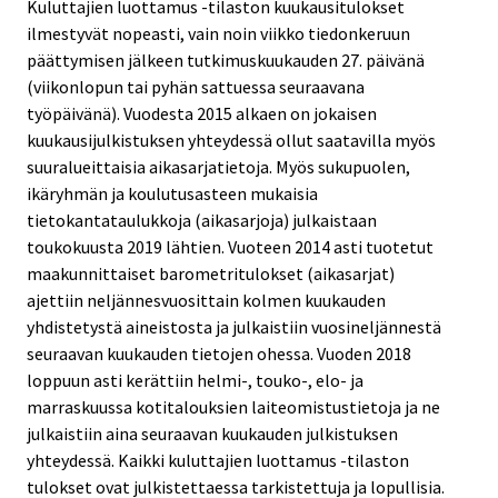
Kuluttajien luottamus -tilaston kuukausitulokset
ilmestyvät nopeasti, vain noin viikko tiedonkeruun
päättymisen jälkeen tutkimuskuukauden 27. päivänä
(viikonlopun tai pyhän sattuessa seuraavana
työpäivänä). Vuodesta 2015 alkaen on jokaisen
kuukausijulkistuksen yhteydessä ollut saatavilla myös
suuralueittaisia aikasarjatietoja. Myös sukupuolen,
ikäryhmän ja koulutusasteen mukaisia
tietokantataulukkoja (aikasarjoja) julkaistaan
toukokuusta 2019 lähtien. Vuoteen 2014 asti tuotetut
maakunnittaiset barometritulokset (aikasarjat)
ajettiin neljännesvuosittain kolmen kuukauden
yhdistetystä aineistosta ja julkaistiin vuosineljännestä
seuraavan kuukauden tietojen ohessa. Vuoden 2018
loppuun asti kerättiin helmi-, touko-, elo- ja
marraskuussa kotitalouksien laiteomistustietoja ja ne
julkaistiin aina seuraavan kuukauden julkistuksen
yhteydessä. Kaikki kuluttajien luottamus -tilaston
tulokset ovat julkistettaessa tarkistettuja ja lopullisia.