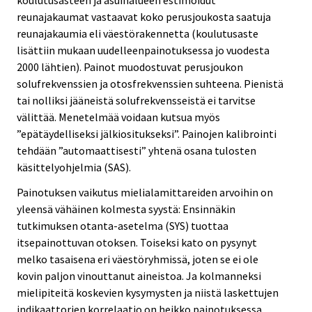
reunajakaumat vastaavat koko perusjoukosta saatuja
reunajakaumia eli väestörakennetta (koulutusaste
lisättiin mukaan uudelleenpainotuksessa jo vuodesta
2000 lähtien). Painot muodostuvat perusjoukon
solufrekvenssien ja otosfrekvenssien suhteena. Pienistä
tai nolliksi jääneistä solufrekvensseistä ei tarvitse
välittää. Menetelmää voidaan kutsua myös
”epätäydelliseksi jälkiositukseksi”. Painojen kalibrointi
tehdään ”automaattisesti” yhtenä osana tulosten
käsittelyohjelmia (SAS).
Painotuksen vaikutus mielialamittareiden arvoihin on
yleensä vähäinen kolmesta syystä: Ensinnäkin
tutkimuksen otanta-asetelma (SYS) tuottaa
itsepainottuvan otoksen. Toiseksi kato on pysynyt
melko tasaisena eri väestöryhmissä, joten se ei ole
kovin paljon vinouttanut aineistoa. Ja kolmanneksi
mielipiteitä koskevien kysymysten ja niistä laskettujen
indikaattorien korrelaatio on heikko painotuksessa