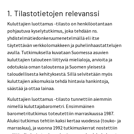
v
v
v
v
i
i
i
i
1. Tilastotietojen relevanssi
c
c
c
c
Kuluttajien luottamus -tilasto on henkilöotantaan
e
e
e
e
pohjautuva kyselytutkimus, joka tehdään ns.
.
.
.
.
yhdistelmätiedonkeruumenetelmällä eli itse
täytettävän verkkolomakkeen ja puhelinhaastattelujen
avulla. Tutkimuksella kuvataan Suomessa asuvien
kuluttajien talouteen liittyviä mielialoja, arvioita ja
odotuksia oman taloutensa ja Suomen yleisestä
taloudellisesta kehityksestä. Sillä selvitetään myös
kuluttajien aikomuksia tehdä hintavia hankintoja,
säästää ja ottaa lainaa.
Kuluttajien luottamus -tilasto tunnettiin aiemmin
nimellä kuluttajabarometri. Ensimmäinen
barometritutkimus toteutettiin marraskuussa 1987.
Aluksi tutkimus tehtiin kaksi kertaa vuodessa (touko- ja
marraskuu), ja vuonna 1992 tutkimuskerrat nostettiin