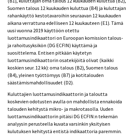
(B1), kuluttajan oma talous 12 kuukauden kuluttua (B2),
Suomen talous 12 kuukauden kuluttua (B4) ja kuluttajan
rahankäyttö kestotavaroihin seuraavan 12 kuukauden
aikana verrattuna edelliseen 12 kuukauteen (E1). Tämä
uusi vuonna 2019 käyttöön otettu
luottamusindikaattori on Euroopan komission talous-
ja rahoitusyksikön (DG ECFIN) käyttämä ja
suosittelema. Entisen pitkään käytetyn
luottamusindikaattorin osatekijöitä olivat (kaikki
koskien seur. 12 kk): oma talous (B2), Suomen talous
(B4), yleinen työttömyys (B7) ja kotitalouden
säästämismahdollisuudet (D2).
Kuluttajien luottamusindikaattorin ja taloutta
koskevien odotusten avulla on mahdollista ennakoida
talouden kehitystä mikro- ja makrotasolla. Uuden
luottamusindikaattorin pitäisi DG ECFIN:n tekemän
analyysin perusteella kuvata varsinkin yksityisen
kulutuksen kehitystä entistä indikaattoria paremmin.