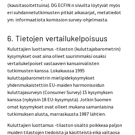
(kausitasoitettuina). DG ECFIN:n sivuilta löytyvät myös
eri suhdannetutkimusten pitkät aikasarjat, metatiedot
ym. informaatiota komission survey-ohjelmasta.
6. Tietojen vertailukelpoisuus
Kuluttajien luottamus -tilaston (kuluttajabarometrin)
kysymykset ovat aina olleet suurimmaksi osaksi
vertailukelpoiset vastaavien kansainvälisten
tutkimusten kanssa. Lokakuussa 1995
kuluttajabarometrin mielipidekysymykset
yhdenmukaistettiin EU-maiden harmonisoidun
kuluttajasurveyn (Consumer Survey) 15 kysymyksen
kanssa (nykyisin 18 EU-kysymystä). Jotkin Suomen
omat kysymykset ovat olleet mukana samanlaisina
tutkimuksen alusta, marraskuusta 1987 lähtien.
Kuluttajien luottamus -tilaston sisältö poikkeaa paljon
muiden tilastojen tiedoista ja käsitteistä eikä valtaosa