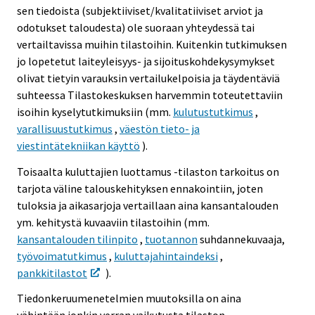
sen tiedoista (subjektiiviset/kvalitatiiviset arviot ja
odotukset taloudesta) ole suoraan yhteydessä tai
vertailtavissa muihin tilastoihin. Kuitenkin tutkimuksen
jo lopetetut laiteyleisyys- ja sijoituskohdekysymykset
olivat tietyin varauksin vertailukelpoisia ja täydentäviä
suhteessa Tilastokeskuksen harvemmin toteutettaviin
isoihin kyselytutkimuksiin (mm.
kulutustutkimus
,
varallisuustutkimus
,
väestön tieto- ja
viestintätekniikan käyttö
).
Toisaalta kuluttajien luottamus -tilaston tarkoitus on
tarjota väline talouskehityksen ennakointiin, joten
tuloksia ja aikasarjoja vertaillaan aina kansantalouden
ym. kehitystä kuvaaviin tilastoihin (mm.
kansantalouden tilinpito
,
tuotannon
suhdannekuvaaja,
työvoimatutkimus
,
kuluttajahintaindeksi
,
pankkitilastot
).
Tiedonkeruumenetelmien muutoksilla on aina