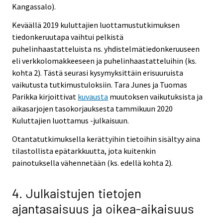
Kangassalo).
Keväällä 2019 kuluttajien luottamustutkimuksen
tiedonkeruutapa vaihtui pelkistä
puhelinhaastatteluista ns. yhdistelmätiedonkeruuseen
eli verkkolomakkeeseen ja puhelinhaastatteluihin (ks.
kohta 2). Tästä seurasi kysymyksittäin erisuuruista
vaikutusta tutkimustuloksiin. Tara Junes ja Tuomas
Parikka kirjoittivat
kuvausta
muutoksen vaikutuksista ja
aikasarjojen tasokorjauksesta tammikuun 2020
Kuluttajien luottamus -julkaisuun.
Otantatutkimuksella kerättyihin tietoihin sisältyy aina
tilastollista epätarkkuutta, jota kuitenkin
painotuksella vähennetään (ks. edellä kohta 2).
4. Julkaistujen tietojen
ajantasaisuus ja oikea-aikaisuus