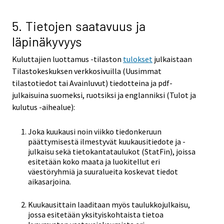
5. Tietojen saatavuus ja
läpinäkyvyys
Kuluttajien luottamus -tilaston
tulokset
julkaistaan
Tilastokeskuksen verkkosivuilla (Uusimmat
tilastotiedot tai Avainluvut) tiedotteina ja pdf-
julkaisuina suomeksi, ruotsiksi ja englanniksi (Tulot ja
kulutus -aihealue):
Joka kuukausi noin viikko tiedonkeruun
päättymisestä ilmestyvät kuukausitiedote ja -
julkaisu sekä tietokantataulukot (StatFin), joissa
esitetään koko maata ja luokitellut eri
väestöryhmiä ja suuralueita koskevat tiedot
aikasarjoina.
Kuukausittain laaditaan myös taulukkojulkaisu,
jossa esitetään yksityiskohtaista tietoa