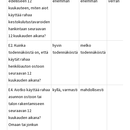
edelliseen 12
enemmän
enemmän
verran
kuukauteen, miten aiot
käyttää rahaa
kestokulutustavaroiden
hankintaan seuraavan
12 kuukauden aikana?
E2. Kuinka
hyvin
melko
todennäköistä on, että
todennäköistä
todennäköistä
käytät rahaa
henkilöauton ostoon
seuraavan 12
kuukauden aikana?
E4. Aiotko käyttää rahaa
kyllä, varmasti
mahdollisesti
asunnon ostoon tai
talon rakentamiseen
seuraavan 12
kuukauden aikana?
Omaan tai jonkun