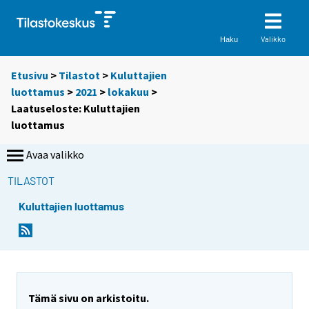
Valikko
Haku
Etusivu
>
Tilastot
>
Kuluttajien
luottamus
>
2021
>
lokakuu
>
Laatuseloste: Kuluttajien
luottamus
Avaa valikko
TILASTOT
Kuluttajien luottamus
Y
Y
Y
Y
Y
o
o
o
o
o
u
u
u
u
u
a
a
a
a
a
r
r
r
r
r
Tämä sivu on arkistoitu.