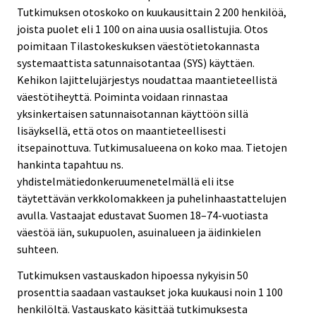
Tutkimuksen otoskoko on kuukausittain 2 200 henkilöä,
joista puolet eli 1 100 on aina uusia osallistujia. Otos
poimitaan Tilastokeskuksen väestötietokannasta
systemaattista satunnaisotantaa (SYS) käyttäen.
Kehikon lajittelujärjestys noudattaa maantieteellistä
väestötiheyttä. Poiminta voidaan rinnastaa
yksinkertaisen satunnaisotannan käyttöön sillä
lisäyksellä, että otos on maantieteellisesti
itsepainottuva. Tutkimusalueena on koko maa. Tietojen
hankinta tapahtuu ns.
yhdistelmätiedonkeruumenetelmällä eli itse
täytettävän verkkolomakkeen ja puhelinhaastattelujen
avulla. Vastaajat edustavat Suomen 18–74-vuotiasta
väestöä iän, sukupuolen, asuinalueen ja äidinkielen
suhteen.
Tutkimuksen vastauskadon hipoessa nykyisin 50
prosenttia saadaan vastaukset joka kuukausi noin 1 100
henkilöltä. Vastauskato käsittää tutkimuksesta