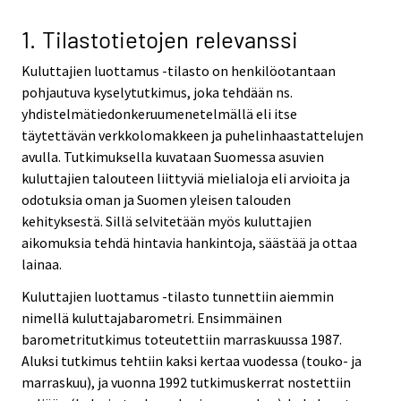
v
v
v
v
v
i
i
i
i
i
1. Tilastotietojen relevanssi
c
c
c
c
c
Kuluttajien luottamus -tilasto on henkilöotantaan
e
e
e
e
e
pohjautuva kyselytutkimus, joka tehdään ns.
.
.
.
.
.
yhdistelmätiedonkeruumenetelmällä eli itse
täytettävän verkkolomakkeen ja puhelinhaastattelujen
avulla. Tutkimuksella kuvataan Suomessa asuvien
kuluttajien talouteen liittyviä mielialoja eli arvioita ja
odotuksia oman ja Suomen yleisen talouden
kehityksestä. Sillä selvitetään myös kuluttajien
aikomuksia tehdä hintavia hankintoja, säästää ja ottaa
lainaa.
Kuluttajien luottamus -tilasto tunnettiin aiemmin
nimellä kuluttajabarometri. Ensimmäinen
barometritutkimus toteutettiin marraskuussa 1987.
Aluksi tutkimus tehtiin kaksi kertaa vuodessa (touko- ja
marraskuu), ja vuonna 1992 tutkimuskerrat nostettiin