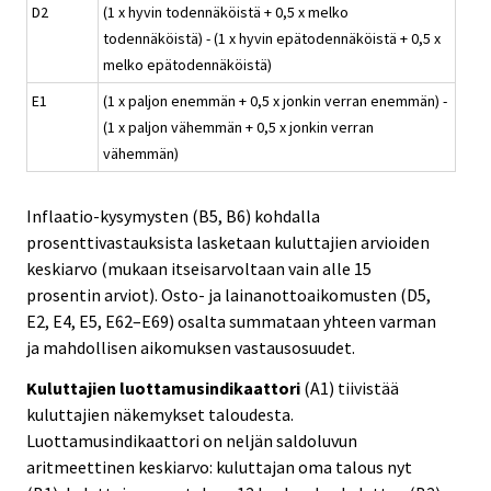
D2
(1 x hyvin todennäköistä + 0,5 x melko
todennäköistä) - (1 x hyvin epätodennäköistä + 0,5 x
melko epätodennäköistä)
E1
(1 x paljon enemmän + 0,5 x jonkin verran enemmän) -
(1 x paljon vähemmän + 0,5 x jonkin verran
vähemmän)
Inflaatio-kysymysten (B5, B6) kohdalla
prosenttivastauksista lasketaan kuluttajien arvioiden
keskiarvo (mukaan itseisarvoltaan vain alle 15
prosentin arviot). Osto- ja lainanottoaikomusten (D5,
E2, E4, E5, E62–E69) osalta summataan yhteen varman
ja mahdollisen aikomuksen vastausosuudet.
Kuluttajien luottamusindikaattori
(A1) tiivistää
kuluttajien näkemykset taloudesta.
Luottamusindikaattori on neljän saldoluvun
aritmeettinen keskiarvo: kuluttajan oma talous nyt