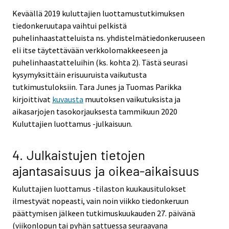
Keväällä 2019 kuluttajien luottamustutkimuksen
tiedonkeruutapa vaihtui pelkistä
puhelinhaastatteluista ns. yhdistelmätiedonkeruuseen
eli itse täytettävään verkkolomakkeeseen ja
puhelinhaastatteluihin (ks. kohta 2). Tästä seurasi
kysymyksittäin erisuuruista vaikutusta
tutkimustuloksiin. Tara Junes ja Tuomas Parikka
kirjoittivat
kuvausta
muutoksen vaikutuksista ja
aikasarjojen tasokorjauksesta tammikuun 2020
Kuluttajien luottamus -julkaisuun.
4. Julkaistujen tietojen
ajantasaisuus ja oikea-aikaisuus
Kuluttajien luottamus -tilaston kuukausitulokset
ilmestyvät nopeasti, vain noin viikko tiedonkeruun
päättymisen jälkeen tutkimuskuukauden 27. päivänä
(viikonlopun tai pyhän sattuessa seuraavana