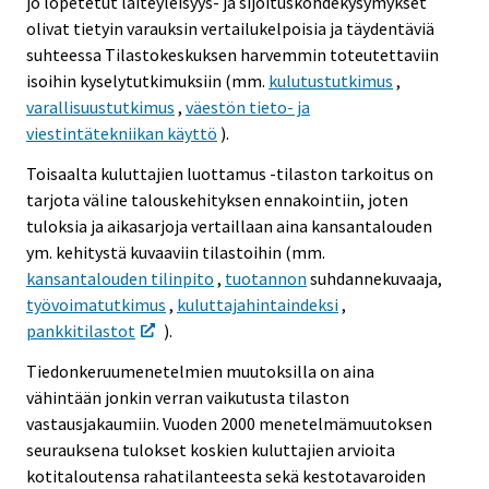
jo lopetetut laiteyleisyys- ja sijoituskohdekysymykset
olivat tietyin varauksin vertailukelpoisia ja täydentäviä
suhteessa Tilastokeskuksen harvemmin toteutettaviin
isoihin kyselytutkimuksiin (mm.
kulutustutkimus
,
varallisuustutkimus
,
väestön tieto- ja
viestintätekniikan käyttö
).
Toisaalta kuluttajien luottamus -tilaston tarkoitus on
tarjota väline talouskehityksen ennakointiin, joten
tuloksia ja aikasarjoja vertaillaan aina kansantalouden
ym. kehitystä kuvaaviin tilastoihin (mm.
kansantalouden tilinpito
,
tuotannon
suhdannekuvaaja,
työvoimatutkimus
,
kuluttajahintaindeksi
,
pankkitilastot
).
Tiedonkeruumenetelmien muutoksilla on aina
vähintään jonkin verran vaikutusta tilaston
vastausjakaumiin. Vuoden 2000 menetelmämuutoksen
seurauksena tulokset koskien kuluttajien arvioita
kotitaloutensa rahatilanteesta sekä kestotavaroiden