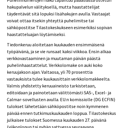
hakupalvelun välityksellä, mutta haastattelijat
täydentävät sitä lopuksi lisähakujen avulla. Vastaajat
voivat ottaa itsekin yhteyttä puhelimitse tai
sähköpostitse Tilastokeskukseen esimerkiksi sopivan
haastatteluajan löytämiseksi.
Tiedonkeruu aloitetaan kuukauden ensimmäisenä
työpäivänä, ja se vie runsaat kaksi viikkoa. Ensin alkaa
verkkovastaaminen ja muutaman päivän päästä
puhelinhaastattelut. Verkkolomake on auki koko
keruujakson ajan. Valtaosa, yli 70 prosenttia
vastauksista tulee kuukausittain verkkolomakkeelta.
Valmis yhdistetty keruuaineisto tarkistetaan,
editoidaan ja painotetaan välittömästi SAS-, Excel- ja
Calmar-sovellusten avulla. EU:n komissiolle (DG ECFIN)
tulokset lähetetään sähköpostitse noin kymmenen
päivää ennen tutkimuskuukauden loppua. Tilastokeskus
julkaisee tulokset Suomessa kuukauden 27. päivänä
(viikonlopun tai pyhän sattuessa seuraavana