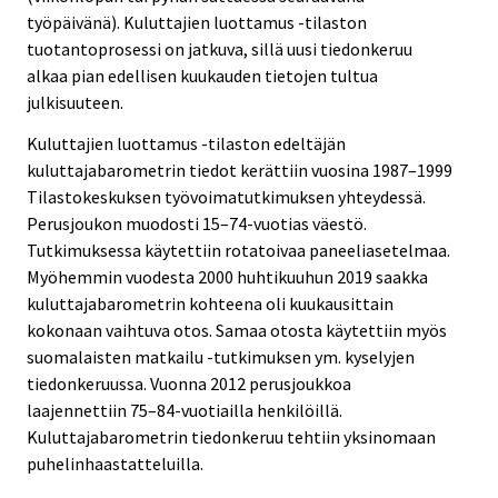
työpäivänä). Kuluttajien luottamus -tilaston
tuotantoprosessi on jatkuva, sillä uusi tiedonkeruu
alkaa pian edellisen kuukauden tietojen tultua
julkisuuteen.
Kuluttajien luottamus -tilaston edeltäjän
kuluttajabarometrin tiedot kerättiin vuosina 1987–1999
Tilastokeskuksen työvoimatutkimuksen yhteydessä.
Perusjoukon muodosti 15–74-vuotias väestö.
Tutkimuksessa käytettiin rotatoivaa paneeliasetelmaa.
Myöhemmin vuodesta 2000 huhtikuuhun 2019 saakka
kuluttajabarometrin kohteena oli kuukausittain
kokonaan vaihtuva otos. Samaa otosta käytettiin myös
suomalaisten matkailu -tutkimuksen ym. kyselyjen
tiedonkeruussa. Vuonna 2012 perusjoukkoa
laajennettiin 75–84-vuotiailla henkilöillä.
Kuluttajabarometrin tiedonkeruu tehtiin yksinomaan
puhelinhaastatteluilla.