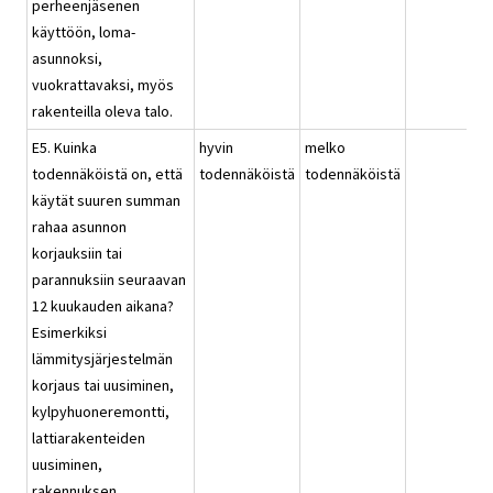
perheenjäsenen
käyttöön, loma-
asunnoksi,
vuokrattavaksi, myös
rakenteilla oleva talo.
E5. Kuinka
hyvin
melko
todennäköistä on, että
todennäköistä
todennäköistä
käytät suuren summan
rahaa asunnon
korjauksiin tai
parannuksiin seuraavan
12 kuukauden aikana?
Esimerkiksi
lämmitysjärjestelmän
korjaus tai uusiminen,
kylpyhuoneremontti,
lattiarakenteiden
uusiminen,
rakennuksen