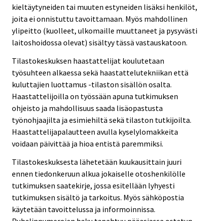
kieltäytyneiden tai muuten estyneiden lisäksi henkilöt,
joita ei onnistuttu tavoittamaan. Myös mahdollinen
ylipeitto (kuolleet, ulkomaille muuttaneet ja pysyvästi
laitoshoidossa olevat) sisältyy tässä vastauskatoon.
Tilastokeskuksen haastattelijat koulutetaan
työsuhteen alkaessa sekä haastattelutekniikan että
kuluttajien luottamus -tilaston sisällön osalta.
Haastattelijoilla on työssään apuna tutkimuksen
ohjeisto ja mahdollisuus saada lisäopastusta
työnohjaajilta ja esimiehiltä sekä tilaston tutkijoilta.
Haastattelijapalautteen avulla kyselylomakkeita
voidaan päivittää ja hioa entistä paremmiksi.
Tilastokeskuksesta lähetetään kuukausittain juuri
ennen tiedonkeruun alkua jokaiselle otoshenkilölle
tutkimuksen saatekirje, jossa esitellään lyhyesti
tutkimuksen sisältö ja tarkoitus. Myös sähköpostia
käytetään tavoittelussa ja informoinnissa.
Puhelinnumerojen haku tapahtuu pääasiassa ostetun