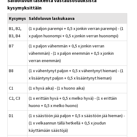
Saldoluvun laskenta vastausosuuksista
kysymyksittäin
Kysymys
Saldoluvun laskukaava
B1, B2,
(1 x paljon parempi + 0,5 x jonkin verran parempi) - (1
B3, B4
x paljon huonompi + 0,5 x jonkin verran huonompi)
B7
(1 x paljon vähemmän + 0,5 x jonkin verran
vähemmän) - (1 x paljon enemmän + 0,5 x jonkin
verran enemmän)
B8
(1 x vähentynyt paljon + 0,5 x vähentynyt hieman) - (1
x lisääntynyt paljon + 0,5 x lisääntynyt hieman)
C1
(1 x hyvä aika) - (1 x huono aika)
C2, C3
(1 x erittäin hyvä + 0,5 x melko hyvä) - (1 x erittäin
huono + 0,5 x melko huono)
D1
(1 x säästöön jää paljon + 0,5 x säästöön jää hieman) -
(1 x velkaannun tällä hetkellä + 0,5 x joudun
käyttämään säästöjä)