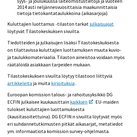
syys- ja joulukuussa laiteomistustietoja ja vuoteen
2014 asti neljännesvuosittaisia maakunnittaisia
tietoja tietokantataulukkoina (aikasarjoja).
Kuluttajien luottamus -tilaston tarkat
julkaisuajat
löytyvät Tilastokeskuksen sivuilta.
Tiedotteiden ja julkaisujen lisäksi Tilastokeskuksesta
on tilattavissa kuluttajien luottamuksen muuta kuvio-
ja taulukkomateriaalia. Tilaston aineistoa voidaan myös
räätälöidä asiakkaan tarpeiden mukaan.
Tilastokeskuksen sivuilta löytyy tilastoon liittyviä
artikkeleita
ja muita
kirjoituksia
.
Euroopan komission talous- ja rahoitusyksikkö DG
ECFIN julkaisee kuukausittain
kaikkien
EU-maiden
tulokset kuluttajien luottamuksesta
(kausitasoitettuina). DG ECFIN:n sivuilta löytyvät myös
eri suhdannetutkimusten pitkät aikasarjat, metatiedot
ym. informaatiota komission survey-ohjelmasta.