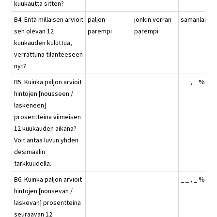
kuukautta sitten?
B4. Entä millaisen arvioit
paljon
jonkin verran
samanlainen
sen olevan 12
parempi
parempi
kuukauden kuluttua,
verrattuna tilanteeseen
nyt?
B5. Kuinka paljon arvioit
_ _ , _ %
hintojen [nousseen /
laskeneen]
prosentteina viimeisen
12 kuukauden aikana?
Voit antaa luvun yhden
desimaalin
tarkkuudella.
B6. Kuinka paljon arvioit
_ _ , _ %
hintojen [nousevan /
laskevan] prosentteina
seuraavan 12