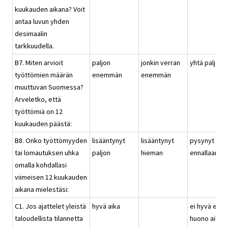
kuukauden aikana? Voit
antaa luvun yhden
desimaalin
tarkkuudella.
B7. Miten arvioit
paljon
jonkin verran
yhtä paljon
työttömien määrän
enemmän
enemmän
muuttuvan Suomessa?
Arveletko, että
työttömiä on 12
kuukauden päästä:
B8. Onko työttömyyden
lisääntynyt
lisääntynyt
pysynyt
tai lomautuksen uhka
paljon
hieman
ennallaan
omalla kohdallasi
viimeisen 12 kuukauden
aikana mielestäsi:
C1. Jos ajattelet yleistä
hyvä aika
ei hyvä eikä
taloudellista tilannetta
huono aika