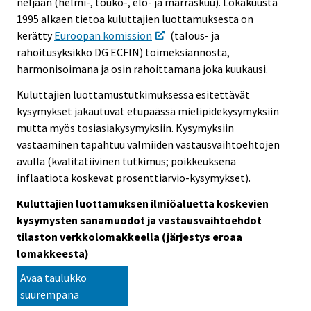
neljään (helmi-, touko-, elo- ja marraskuu). Lokakuusta
1995 alkaen tietoa kuluttajien luottamuksesta on
kerätty
Euroopan komission
(talous- ja
rahoitusyksikkö DG ECFIN) toimeksiannosta,
harmonisoimana ja osin rahoittamana joka kuukausi.
Kuluttajien luottamustutkimuksessa esitettävät
kysymykset jakautuvat etupäässä mielipidekysymyksiin
mutta myös tosiasiakysymyksiin. Kysymyksiin
vastaaminen tapahtuu valmiiden vastausvaihtoehtojen
avulla (kvalitatiivinen tutkimus; poikkeuksena
inflaatiota koskevat prosenttiarvio-kysymykset).
Kuluttajien luottamuksen ilmiöaluetta koskevien
kysymysten sanamuodot ja vastausvaihtoehdot
tilaston verkkolomakkeella (järjestys eroaa
lomakkeesta)
Avaa taulukko
suurempana