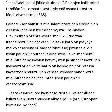
”epätäydelliseksi jälkiositukseksi”. Painojen kalibrointi
tehdään ”automaattisesti” yhtenä osana tulosten
käsittelyohjelmia (SAS).
Painotuksen vaikutus mielialamittareiden arvoihin on
yleensä vähäinen kolmesta syystä: Ensinnäkin
tutkimuksen otanta-asetelma (SYS) tuottaa
itsepainottuvan otoksen. Toiseksi kato on pysynyt
melko tasaisena eri väestöryhmissä, joten se ei ole
kovin paljon vinouttanut aineistoa. Ja kolmanneksi
mielipiteitä koskevien kysymysten ja niistä laskettujen
indikaattorien korrelaatio on heikko painotuksessa
käytettyjen muuttujien kanssa. Voidaan sanoa, että
mielipiteet hajoavat suhteellisen paljon eri
väestöryhmissä.
Tilastokeskus ei tee kausitasoitusta julkaisemilleen
kuluttajien luottamuksen aikasarjoille (vrt. Euroopan
komissio, kohta 5).