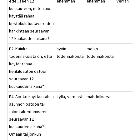
edelliseen 12
enemmän
enemmän
verran
kuukauteen, miten aiot
käyttää rahaa
kestokulutustavaroiden
hankintaan seuraavan
12 kuukauden aikana?
E2. Kuinka
hyvin
melko
todennäköistä on, että
todennäköistä
todennäköistä
käytät rahaa
henkilöauton ostoon
seuraavan 12
kuukauden aikana?
E4. Aiotko käyttää rahaa
kyllä, varmasti
mahdollisesti
asunnon ostoon tai
talon rakentamiseen
seuraavan 12
kuukauden aikana?
Omaan tai jonkun