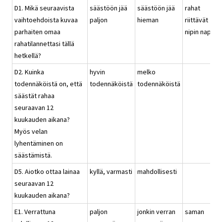
D1. Mikä seuraavista
säästöön jää
säästöön jää
rahat
vaihtoehdoista kuvaa
paljon
hieman
riittävät
parhaiten omaa
nipin napin
rahatilannettasi tällä
hetkellä?
D2. Kuinka
hyvin
melko
todennäköistä on, että
todennäköistä
todennäköistä
säästät rahaa
seuraavan 12
kuukauden aikana?
Myös velan
lyhentäminen on
säästämistä.
D5. Aiotko ottaa lainaa
kyllä, varmasti
mahdollisesti
seuraavan 12
kuukauden aikana?
E1. Verrattuna
paljon
jonkin verran
saman