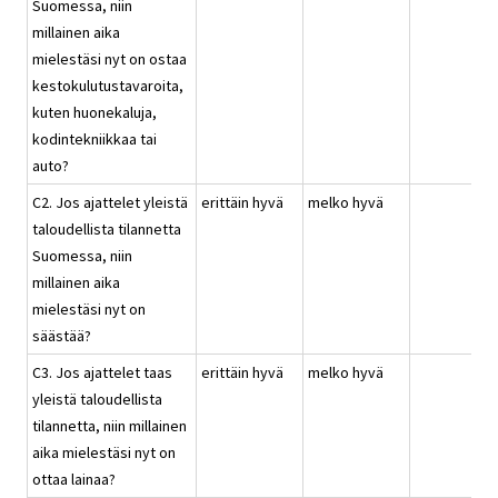
Suomessa, niin
millainen aika
mielestäsi nyt on ostaa
kestokulutustavaroita,
kuten huonekaluja,
kodintekniikkaa tai
auto?
C2. Jos ajattelet yleistä
erittäin hyvä
melko hyvä
taloudellista tilannetta
Suomessa, niin
millainen aika
mielestäsi nyt on
säästää?
C3. Jos ajattelet taas
erittäin hyvä
melko hyvä
yleistä taloudellista
tilannetta, niin millainen
aika mielestäsi nyt on
ottaa lainaa?