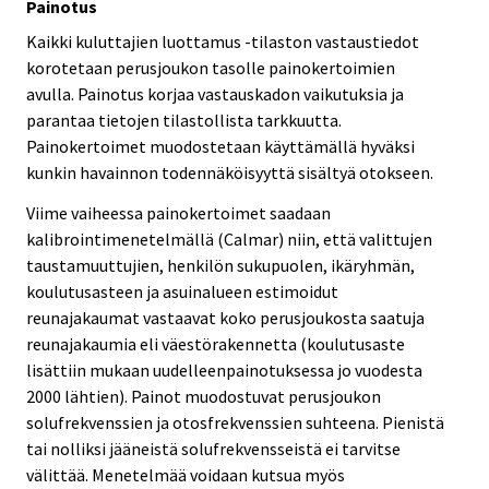
Painotus
Kaikki kuluttajien luottamus -tilaston vastaustiedot
korotetaan perusjoukon tasolle painokertoimien
avulla. Painotus korjaa vastauskadon vaikutuksia ja
parantaa tietojen tilastollista tarkkuutta.
Painokertoimet muodostetaan käyttämällä hyväksi
kunkin havainnon todennäköisyyttä sisältyä otokseen.
Viime vaiheessa painokertoimet saadaan
kalibrointimenetelmällä (Calmar) niin, että valittujen
taustamuuttujien, henkilön sukupuolen, ikäryhmän,
koulutusasteen ja asuinalueen estimoidut
reunajakaumat vastaavat koko perusjoukosta saatuja
reunajakaumia eli väestörakennetta (koulutusaste
lisättiin mukaan uudelleenpainotuksessa jo vuodesta
2000 lähtien). Painot muodostuvat perusjoukon
solufrekvenssien ja otosfrekvenssien suhteena. Pienistä
tai nolliksi jääneistä solufrekvensseistä ei tarvitse
välittää. Menetelmää voidaan kutsua myös