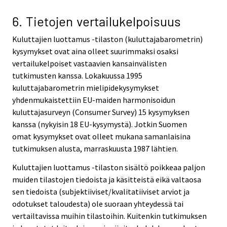
6. Tietojen vertailukelpoisuus
Kuluttajien luottamus -tilaston (kuluttajabarometrin)
kysymykset ovat aina olleet suurimmaksi osaksi
vertailukelpoiset vastaavien kansainvälisten
tutkimusten kanssa. Lokakuussa 1995
kuluttajabarometrin mielipidekysymykset
yhdenmukaistettiin EU-maiden harmonisoidun
kuluttajasurveyn (Consumer Survey) 15 kysymyksen
kanssa (nykyisin 18 EU-kysymystä). Jotkin Suomen
omat kysymykset ovat olleet mukana samanlaisina
tutkimuksen alusta, marraskuusta 1987 lähtien.
Kuluttajien luottamus -tilaston sisältö poikkeaa paljon
muiden tilastojen tiedoista ja käsitteistä eikä valtaosa
sen tiedoista (subjektiiviset/kvalitatiiviset arviot ja
odotukset taloudesta) ole suoraan yhteydessä tai
vertailtavissa muihin tilastoihin. Kuitenkin tutkimuksen