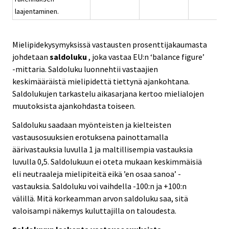
laajentaminen.
Mielipidekysymyksissä vastausten prosenttijakaumasta
johdetaan
saldoluku
, joka vastaa EU:n ‘balance figure’
-mittaria. Saldoluku luonnehtii vastaajien
keskimääräistä mielipidettä tiettynä ajankohtana.
Saldolukujen tarkastelu aikasarjana kertoo mielialojen
muutoksista ajankohdasta toiseen.
Saldoluku saadaan myönteisten ja kielteisten
vastausosuuksien erotuksena painottamalla
äärivastauksia luvulla 1 ja maltillisempia vastauksia
luvulla 0,5. Saldolukuun ei oteta mukaan keskimmäisiä
eli neutraaleja mielipiteitä eikä ’en osaa sanoa’ -
vastauksia. Saldoluku voi vaihdella -100:n ja +100:n
välillä. Mitä korkeamman arvon saldoluku saa, sitä
valoisampi näkemys kuluttajilla on taloudesta.