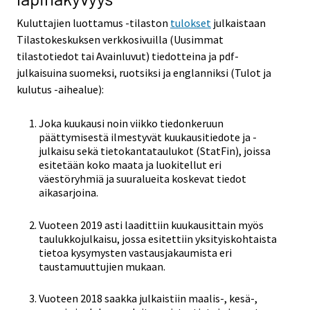
Kuluttajien luottamus -tilaston
tulokset
julkaistaan
Tilastokeskuksen verkkosivuilla (Uusimmat
tilastotiedot tai Avainluvut) tiedotteina ja pdf-
julkaisuina suomeksi, ruotsiksi ja englanniksi (Tulot ja
kulutus -aihealue):
Joka kuukausi noin viikko tiedonkeruun
päättymisestä ilmestyvät kuukausitiedote ja -
julkaisu sekä tietokantataulukot (StatFin), joissa
esitetään koko maata ja luokitellut eri
väestöryhmiä ja suuralueita koskevat tiedot
aikasarjoina.
Vuoteen 2019 asti laadittiin kuukausittain myös
taulukkojulkaisu, jossa esitettiin yksityiskohtaista
tietoa kysymysten vastausjakaumista eri
taustamuuttujien mukaan.
Vuoteen 2018 saakka julkaistiin maalis-, kesä-,