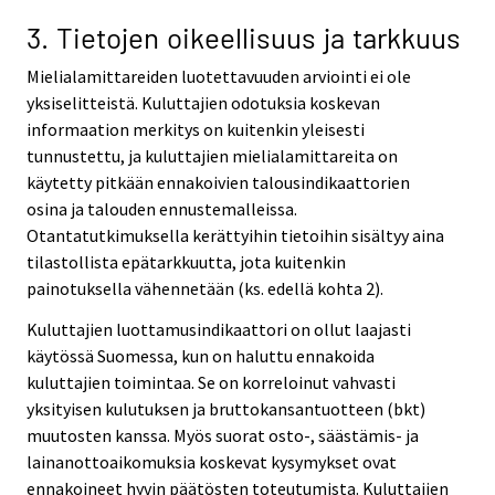
3. Tietojen oikeellisuus ja tarkkuus
Mielialamittareiden luotettavuuden arviointi ei ole
yksiselitteistä. Kuluttajien odotuksia koskevan
informaation merkitys on kuitenkin yleisesti
tunnustettu, ja kuluttajien mielialamittareita on
käytetty pitkään ennakoivien talousindikaattorien
osina ja talouden ennustemalleissa.
Otantatutkimuksella kerättyihin tietoihin sisältyy aina
tilastollista epätarkkuutta, jota kuitenkin
painotuksella vähennetään (ks. edellä kohta 2).
Kuluttajien luottamusindikaattori on ollut laajasti
käytössä Suomessa, kun on haluttu ennakoida
kuluttajien toimintaa. Se on korreloinut vahvasti
yksityisen kulutuksen ja bruttokansantuotteen (bkt)
muutosten kanssa. Myös suorat osto-, säästämis- ja
lainanottoaikomuksia koskevat kysymykset ovat
ennakoineet hyvin päätösten toteutumista. Kuluttajien