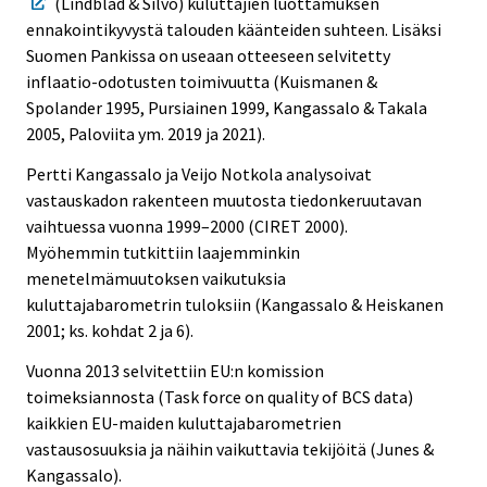
(Lindblad & Silvo) kuluttajien luottamuksen
ennakointikyvystä talouden käänteiden suhteen. Lisäksi
Suomen Pankissa on useaan otteeseen selvitetty
inflaatio-odotusten toimivuutta (Kuismanen &
Spolander 1995, Pursiainen 1999, Kangassalo & Takala
2005, Paloviita ym. 2019 ja 2021).
Pertti Kangassalo ja Veijo Notkola analysoivat
vastauskadon rakenteen muutosta tiedonkeruutavan
vaihtuessa vuonna 1999–2000 (CIRET 2000).
Myöhemmin tutkittiin laajemminkin
menetelmämuutoksen vaikutuksia
kuluttajabarometrin tuloksiin (Kangassalo & Heiskanen
2001; ks. kohdat 2 ja 6).
Vuonna 2013 selvitettiin EU:n komission
toimeksiannosta (Task force on quality of BCS data)
kaikkien EU-maiden kuluttajabarometrien
vastausosuuksia ja näihin vaikuttavia tekijöitä (Junes &
Kangassalo).