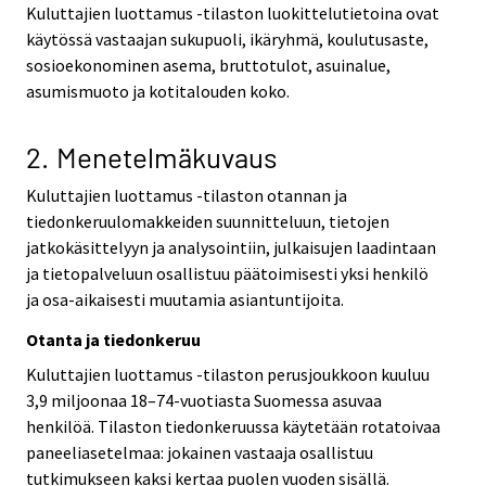
Kuluttajien luottamus -tilaston luokittelutietoina ovat
käytössä vastaajan sukupuoli, ikäryhmä, koulutusaste,
sosioekonominen asema, bruttotulot, asuinalue,
asumismuoto ja kotitalouden koko.
2. Menetelmäkuvaus
Kuluttajien luottamus -tilaston otannan ja
tiedonkeruulomakkeiden suunnitteluun, tietojen
jatkokäsittelyyn ja analysointiin, julkaisujen laadintaan
ja tietopalveluun osallistuu päätoimisesti yksi henkilö
ja osa-aikaisesti muutamia asiantuntijoita.
Otanta ja tiedonkeruu
Kuluttajien luottamus -tilaston perusjoukkoon kuuluu
3,9 miljoonaa 18–74-vuotiasta Suomessa asuvaa
henkilöä. Tilaston tiedonkeruussa käytetään rotatoivaa
paneeliasetelmaa: jokainen vastaaja osallistuu
tutkimukseen kaksi kertaa puolen vuoden sisällä.