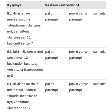
Kysymys
Vastausvaihtoehdot
B1. Millainen on
paljon
jonkin verran
samanlainen
mielestäsi oma
parempi
parempi
taloudellinen tilanteesi
nyt, verrattuna
tilanteeseen 12
kuukautta sitten?
B2. Entä millaisen arvioit
paljon
jonkin verran
samanlainen
sen olevan 12
parempi
parempi
kuukauden kuluttua,
verrattuna tilanteeseen
nyt?
B3. Millainen on sinun
paljon
jonkin verran
samanlainen
mielestäsi Suomen
parempi
parempi
taloudellinen tilanne
nyt, verrattuna
tilanteeseen 12