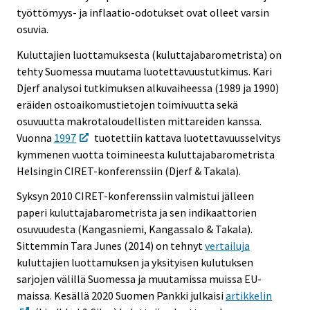
työttömyys- ja inflaatio-odotukset ovat olleet varsin
osuvia.
Kuluttajien luottamuksesta (kuluttajabarometrista) on
tehty Suomessa muutama luotettavuustutkimus. Kari
Djerf analysoi tutkimuksen alkuvaiheessa (1989 ja 1990)
eräiden ostoaikomustietojen toimivuutta sekä
osuvuutta makrotaloudellisten mittareiden kanssa.
Vuonna
1997
tuotettiin kattava luotettavuusselvitys
kymmenen vuotta toimineesta kuluttajabarometrista
Helsingin CIRET-konferenssiin (Djerf & Takala).
Syksyn 2010 CIRET-konferenssiin valmistui jälleen
paperi kuluttajabarometrista ja sen indikaattorien
osuvuudesta (Kangasniemi, Kangassalo & Takala).
Sittemmin Tara Junes (2014) on tehnyt
vertailuja
kuluttajien luottamuksen ja yksityisen kulutuksen
sarjojen välillä Suomessa ja muutamissa muissa EU-
maissa. Kesällä 2020 Suomen Pankki julkaisi
artikkelin