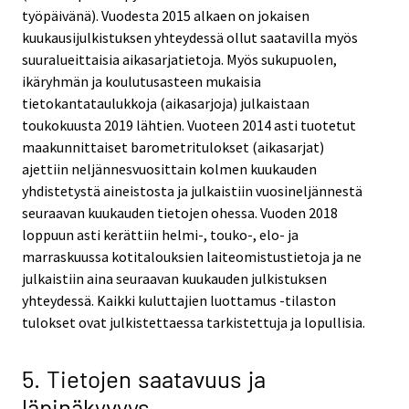
työpäivänä). Vuodesta 2015 alkaen on jokaisen
kuukausijulkistuksen yhteydessä ollut saatavilla myös
suuralueittaisia aikasarjatietoja. Myös sukupuolen,
ikäryhmän ja koulutusasteen mukaisia
tietokantataulukkoja (aikasarjoja) julkaistaan
toukokuusta 2019 lähtien. Vuoteen 2014 asti tuotetut
maakunnittaiset barometritulokset (aikasarjat)
ajettiin neljännesvuosittain kolmen kuukauden
yhdistetystä aineistosta ja julkaistiin vuosineljännestä
seuraavan kuukauden tietojen ohessa. Vuoden 2018
loppuun asti kerättiin helmi-, touko-, elo- ja
marraskuussa kotitalouksien laiteomistustietoja ja ne
julkaistiin aina seuraavan kuukauden julkistuksen
yhteydessä. Kaikki kuluttajien luottamus -tilaston
tulokset ovat julkistettaessa tarkistettuja ja lopullisia.
5. Tietojen saatavuus ja
läpinäkyvyys