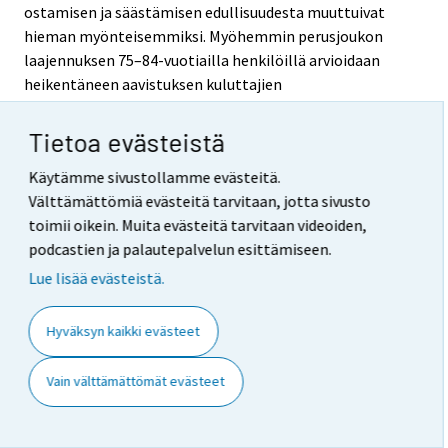
ostamisen ja säästämisen edullisuudesta muuttuivat
hieman myönteisemmiksi. Myöhemmin perusjoukon
laajennuksen 75–84-vuotiailla henkilöillä arvioidaan
heikentäneen aavistuksen kuluttajien
luottamusindikaattorin arvoa tammikuusta 2012
alkaen.
Tietoa evästeistä
Merkittävin muutos kuluttajien luottamus -tilaston
Käytämme sivustollamme evästeitä.
menetelmissä tapahtui toukokuussa 2019. Tällöin
Välttämättömiä evästeitä tarvitaan, jotta sivusto
siirryttiin ns. yhdistelmätiedonkeruuseen (itse
toimii oikein. Muita evästeitä tarvitaan videoiden,
täytettävä verkkolomake ja puhelinhaastattelut) ja
podcastien ja palautepalvelun esittämiseen.
paneeliasetelmaan. Lisäksi perusjoukkoa supistettiin
Lue lisää evästeistä.
18–74-vuotiaisiin, painotusta uudistettiin, tietosisältöä
kevennettiin huomattavasti ja kaikista kysymyksistä
Hyväksyn kaikki evästeet
tehtiin henkilökohtaisia eli vain vastaajaa itseään
koskevia (aiemmin monet kysymykset olivat koko
Vain välttämättömät evästeet
kotitalouteen kohdistuvia). Näillä muutoksilla oli
odotetusti kysymyksestä riippuen vaihtelevan suuruista
yhteisvaikutusta tutkimustuloksiin. Helmi-huhtikuussa