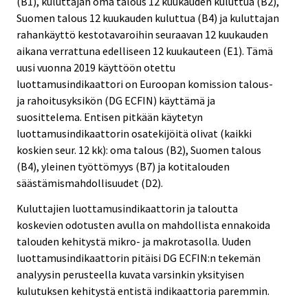
(B1), kuluttajan oma talous 12 kuukauden kuluttua (B2),
Suomen talous 12 kuukauden kuluttua (B4) ja kuluttajan
rahankäyttö kestotavaroihin seuraavan 12 kuukauden
aikana verrattuna edelliseen 12 kuukauteen (E1). Tämä
uusi vuonna 2019 käyttöön otettu
luottamusindikaattori on Euroopan komission talous-
ja rahoitusyksikön (DG ECFIN) käyttämä ja
suosittelema. Entisen pitkään käytetyn
luottamusindikaattorin osatekijöitä olivat (kaikki
koskien seur. 12 kk): oma talous (B2), Suomen talous
(B4), yleinen työttömyys (B7) ja kotitalouden
säästämismahdollisuudet (D2).
Kuluttajien luottamusindikaattorin ja taloutta
koskevien odotusten avulla on mahdollista ennakoida
talouden kehitystä mikro- ja makrotasolla. Uuden
luottamusindikaattorin pitäisi DG ECFIN:n tekemän
analyysin perusteella kuvata varsinkin yksityisen
kulutuksen kehitystä entistä indikaattoria paremmin.