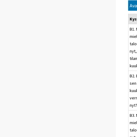
Ava
Ky
B1. 
mie
talo
nyt,
til
kuu
B2. 
sen
kuu
ver
nyt
B3. 
mie
talo