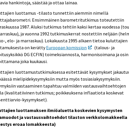
avia hankintoja, säästää ja ottaa lainaa.
ttajien luottamus -tilasto tunnettiin aiemmin nimellä
uttajabarometri. Ensimmäinen barometritutkimus toteutettiin
askuussa 1987. Aluksi tutkimus tehtiin kaksi kertaa vuodessa (to
arraskuu), ja vuonna 1992 tutkimuskerrat nostettiin neljään (helm
o-, elo- ja marraskuu). Lokakuusta 1995 alkaen tietoa kuluttajien
ttamuksesta on kerätty
Euroopan komission
(talous- ja
oitusyksikkö DG ECFIN) toimeksiannosta, harmonisoimana ja osin
ittamana joka kuukausi.
uttajien luottamustutkimuksessa esitettävät kysymykset jakautu
äässä mielipidekysymyksiin mutta myös tosiasiakysymyksiin.
ymyksiin vastaaminen tapahtuu valmiiden vastausvaihtoehtojen
la (kvalitatiivinen tutkimus; poikkeuksena inflaatiota koskevat
enttiarvio-kysymykset).
uttajien luottamuksen ilmiöaluetta koskevien kysymysten
amuodot ja vastausvaihtoehdot tilaston verkkolomakkeella
rjestys eroaa lomakkeesta)