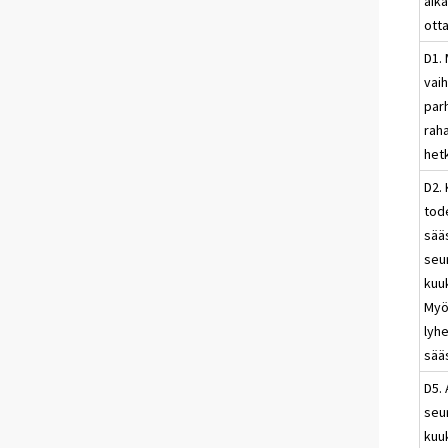
aika
otta
D1.
vai
par
raha
het
D2.
tod
sää
seu
kuu
Myö
lyh
sää
D5. 
seu
kuu