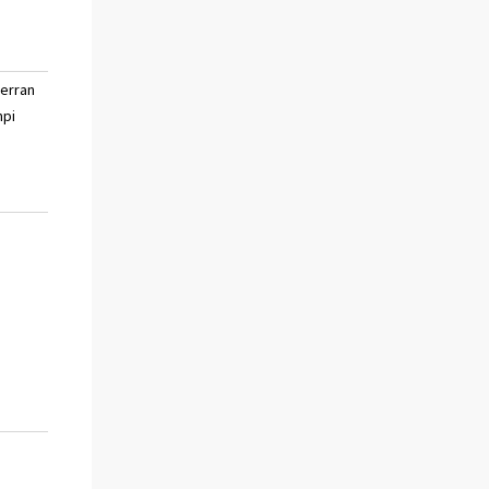
verran
paljon huonompi
en
pi
osaa
sanoa
en
osaa
sanoa
en
osaa