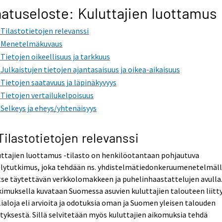
atuseloste: Kuluttajien luottamus
. Tilastotietojen relevanssi
. Menetelmäkuvaus
. Tietojen oikeellisuus ja tarkkuus
. Julkaistujen tietojen ajantasaisuus ja oikea-aikaisuus
. Tietojen saatavuus ja läpinäkyvyys
. Tietojen vertailukelpoisuus
. Selkeys ja eheys/yhtenäisyys
 Tilastotietojen relevanssi
ttajien luottamus -tilasto on henkilöotantaan pohjautuva
elytutkimus, joka tehdään ns. yhdistelmätiedonkeruumenetelmäl
itse täytettävän verkkolomakkeen ja puhelinhaastattelujen avulla
imuksella kuvataan Suomessa asuvien kuluttajien talouteen liitt
ialoja eli arvioita ja odotuksia oman ja Suomen yleisen talouden
tyksestä. Sillä selvitetään myös kuluttajien aikomuksia tehdä