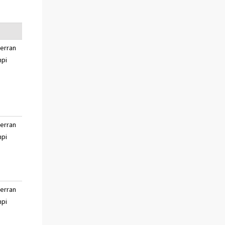
verran
paljon huonompi
en
pi
osaa
sanoa
verran
paljon huonompi
en
pi
osaa
sanoa
verran
paljon huonompi
en
pi
osaa
sanoa