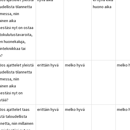
udellista tilannetta
huono aika
messa, niin
ainen aika
lestäsi nyt on ostaa
tokulutustavaroita,
en huonekaluja,
ntekniikkaa tai
o?
Jos ajattelet yleistä
erittäin hyvä
melko hyvä
melko 
udellista tilannetta
messa, niin
ainen aika
lestäsi nyt on
stää?
Jos ajattelet taas
erittäin hyvä
melko hyvä
melko 
stä taloudellista
nnetta, niin millainen