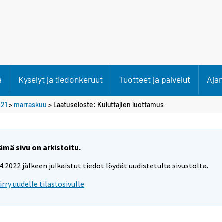
a
Kyselyt ja tiedonkeruut
Tuotteet ja palvelut
Aja
021
>
marraskuu
> Laatuseloste: Kuluttajien luottamus
ämä sivu on arkistoitu.
.4.2022 jälkeen julkaistut tiedot löydät uudistetulta sivustolta.
iirry uudelle tilastosivulle