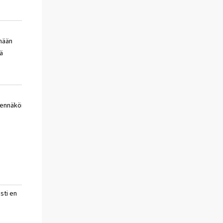
velkaannun tällä
en
mään
hetkellä
osaa
ä
sanoa
hyvin
en
ennäköistä
epätodennäköistä
osaa
sanoa
asti en
en
en
osaa
sanoa