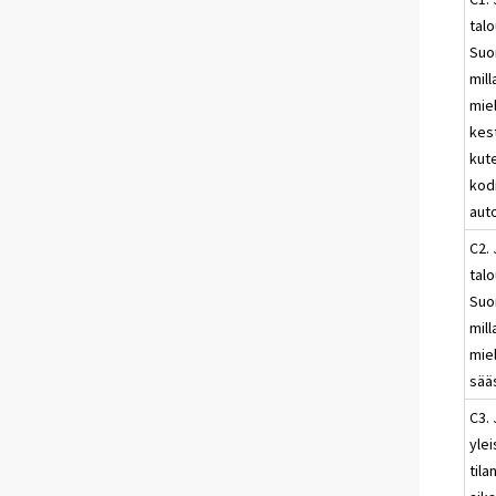
talo
Suo
mill
mie
kes
kut
kodi
aut
C2. 
talo
Suo
mill
mie
sää
C3. 
ylei
tila