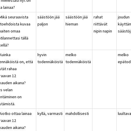
 mielestäsi nyt on
a lainaa?
 Mikä seuraavista
säästöön jää
säästöön jää
rahat
joudun
htoehdoista kuvaa
paljon
hieman
riittävät
käyttä
haiten omaa
nipin napin
säästöj
tilannettasi tällä
kellä?
 Kuinka
hyvin
melko
melko
ennäköistä on, että
todennäköistä
todennäköistä
epätod
stät rahaa
raavan 12
kauden aikana?
s velan
entäminen on
stämistä.
Aiotko ottaa lainaa
kyllä, varmasti
mahdollisesti
luultav
raavan 12
kauden aikana?