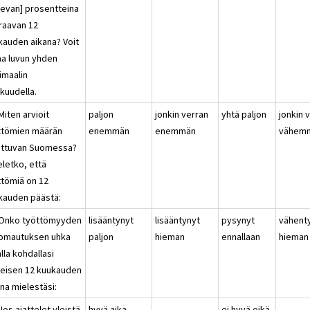
kevan] prosentteina
raavan 12
kauden aikana? Voit
aa luvun yhden
imaalin
kuudella.
Miten arvioit
paljon
jonkin verran
yhtä paljon
jonkin 
ttömien määrän
enemmän
enemmän
vähem
ttuvan Suomessa?
eletko, että
ttömiä on 12
kauden päästä:
 Onko työttömyyden
lisääntynyt
lisääntynyt
pysynyt
vähent
 lomautuksen uhka
paljon
hieman
ennallaan
hieman
lla kohdallasi
meisen 12 kuukauden
na mielestäsi:
Jos ajattelet yleistä
hyvä aika
ei hyvä eikä