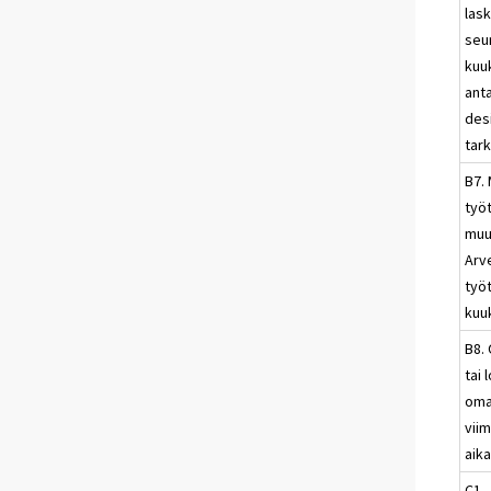
las
seu
kuu
ant
des
tark
B7. 
työ
muu
Arv
työ
kuu
B8.
tai
oma
vii
aika
C1. 