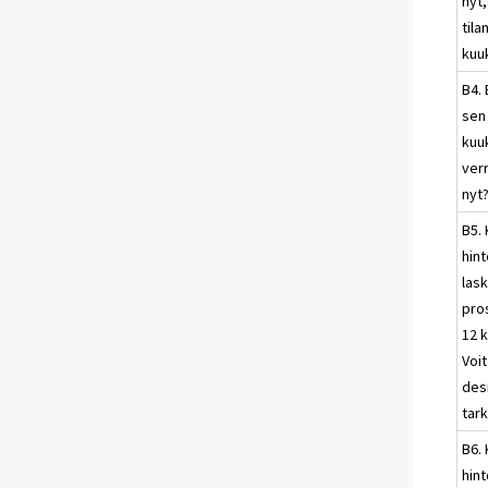
nyt,
til
kuu
B4. 
sen
kuu
ver
nyt
B5. 
hin
las
pro
12 
Voi
des
tark
B6. 
hin