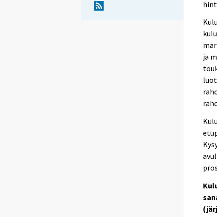
hint
Kulu
kul
marr
ja m
touk
luo
rah
raho
Kul
etup
Kys
avul
pros
Kul
san
(jä