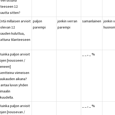
 verrattuna
anteeseen 12
kautta sitten?
Entä millaisen arvioit
paljon
jonkin verran
samanlainen
jonkin 
 olevan 12
parempi
parempi
huonom
kauden kuluttua,
rattuna tilanteeseen
?
Kuinka paljon arvioit
_ _ , _ %
tojen [nousseen /
keneen]
sentteina viimeisen
kuukauden aikana?
t antaa luvun yhden
imaalin
kuudella.
Kuinka paljon arvioit
_ _ , _ %
tojen [nousevan /