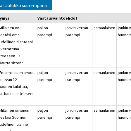
a taulukko suurempana
symys
Vastausvaihtoehdot
Millainen on
paljon
jonkin verran
samanlainen
jonkin 
lestäsi oma
parempi
parempi
huonom
udellinen tilanteesi
 verrattuna
anteeseen 12
kautta sitten?
Entä millaisen arvioit
paljon
jonkin verran
samanlainen
jonkin 
 olevan 12
parempi
parempi
huonom
kauden kuluttua,
rattuna tilanteeseen
?
Millainen on sinun
paljon
jonkin verran
samanlainen
jonkin 
lestäsi Suomen
parempi
parempi
huonom
udellinen tilanne