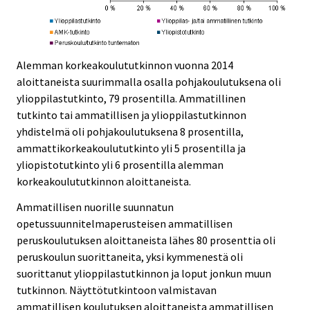
Alemman korkeakoulututkinnon vuonna 2014
aloittaneista suurimmalla osalla pohjakoulutuksena oli
ylioppilastutkinto, 79 prosentilla. Ammatillinen
tutkinto tai ammatillisen ja ylioppilastutkinnon
yhdistelmä oli pohjakoulutuksena 8 prosentilla,
ammattikorkeakoulututkinto yli 5 prosentilla ja
yliopistotutkinto yli 6 prosentilla alemman
korkeakoulututkinnon aloittaneista.
Ammatillisen nuorille suunnatun
opetussuunnitelmaperusteisen ammatillisen
peruskoulutuksen aloittaneista lähes 80 prosenttia oli
peruskoulun suorittaneita, yksi kymmenestä oli
suorittanut ylioppilastutkinnon ja loput jonkun muun
tutkinnon. Näyttötutkintoon valmistavan
ammatillisen koulutuksen aloittaneista ammatillisen