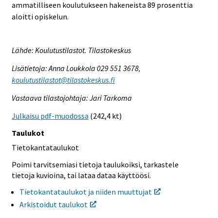
ammatilliseen koulutukseen hakeneista 89 prosenttia
aloitti opiskelun.
Lähde: Koulutustilastot. Tilastokeskus
Lisätietoja: Anna Loukkola 029 551 3678,
koulutustilastot@tilastokeskus.fi
Vastaava tilastojohtaja: Jari Tarkoma
Julkaisu pdf-muodossa
(242,4 kt)
Taulukot
Tietokantataulukot
Poimi tarvitsemiasi tietoja taulukoiksi, tarkastele
tietoja kuvioina, tai lataa dataa käyttöösi.
Tietokantataulukot ja niiden muuttujat
Arkistoidut taulukot