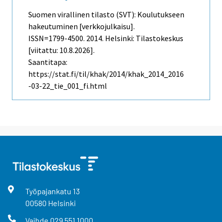
Suomen virallinen tilasto (SVT): Koulutukseen
hakeutuminen [verkkojulkaisu].
ISSN=1799-4500. 2014. Helsinki: Tilastokeskus
[viitattu: 10.8.2026].
Saantitapa:
https://stat.fi/til/khak/2014/khak_2014_2016
-03-22_tie_001_fi.html
Työpajankatu
13
00580
Helsinki
Vaihde
029 551 1000