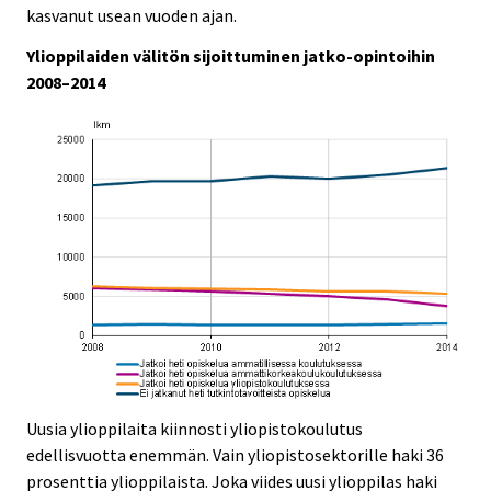
r
kasvanut usean vuoden ajan.
.
.
v
Ylioppilaiden välitön sijoittuminen jatko-opintoihin
i
2008–2014
c
e
.
Uusia ylioppilaita kiinnosti yliopistokoulutus
edellisvuotta enemmän. Vain yliopistosektorille haki 36
prosenttia ylioppilaista. Joka viides uusi ylioppilas haki