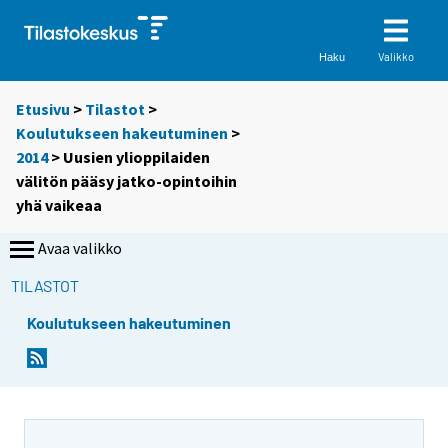
Valikko
Haku
Etusivu
>
Tilastot
>
Koulutukseen hakeutuminen
>
2014
> Uusien ylioppilaiden
välitön pääsy jatko-opintoihin
yhä vaikeaa
Avaa valikko
TILASTOT
Koulutukseen hakeutuminen
Y
Y
Y
o
o
o
u
u
u
a
a
a
r
r