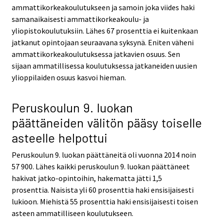
ammattikorkeakoulutukseen ja samoin joka viides haki
samanaikaisesti ammattikorkeakoulu- ja
yliopistokoulutuksiin. Lähes 67 prosenttia ei kuitenkaan
jatkanut opintojaan seuraavana syksynä. Eniten väheni
ammattikorkeakoulutuksessa jatkavien osuus. Sen
sijaan ammatillisessa koulutuksessa jatkaneiden uusien
ylioppilaiden osuus kasvoi hieman.
Peruskoulun 9. luokan
päättäneiden välitön pääsy toiselle
asteelle helpottui
Peruskoulun 9. luokan päättäneitä oli vuonna 2014 noin
57 900. Lähes kaikki peruskoulun 9. luokan päättäneet
hakivat jatko-opintoihin, hakematta jätti 1,5
prosenttia. Naisista yli 60 prosenttia haki ensisijaisesti
lukioon. Miehistä 55 prosenttia haki ensisijaisesti toisen
asteen ammatilliseen koulutukseen.