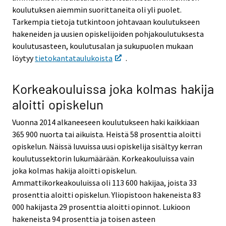
koulutuksen aiemmin suorittaneita oli yli puolet.
Tarkempia tietoja tutkintoon johtavaan koulutukseen
hakeneiden ja uusien opiskelijoiden pohjakoulutuksesta
koulutusasteen, koulutusalan ja sukupuolen mukaan
löytyy
tietokantataulukoista
.
Korkeakouluissa joka kolmas hakija
aloitti opiskelun
Vuonna 2014 alkaneeseen koulutukseen haki kaikkiaan
365 900 nuorta tai aikuista. Heistä 58 prosenttia aloitti
opiskelun. Näissä luvuissa uusi opiskelija sisältyy kerran
koulutussektorin lukumäärään. Korkeakouluissa vain
joka kolmas hakija aloitti opiskelun.
Ammattikorkeakouluissa oli 113 600 hakijaa, joista 33
prosenttia aloitti opiskelun. Yliopistoon hakeneista 83
000 hakijasta 29 prosenttia aloitti opinnot. Lukioon
hakeneista 94 prosenttia ja toisen asteen