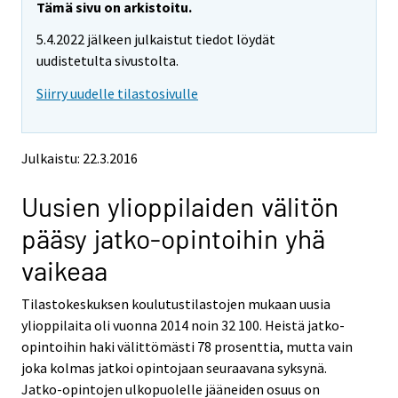
r
e
e
Tämä sivu on arkistoitu.
m
m
e
5.4.2022 jälkeen julkaistut tiedot löydät
o
o
m
v
v
uudistetulta sivustolta.
o
i
i
v
Siirry uudelle tilastosivulle
n
n
i
g
g
t
t
n
o
o
g
Julkaistu: 22.3.2016
a
a
t
n
n
o
Uusien ylioppilaiden välitön
o
o
a
t
t
pääsy jatko-opintoihin yhä
h
h
n
e
e
o
vaikeaa
r
r
t
s
s
h
Tilastokeskuksen koulutustilastojen mukaan uusia
e
e
e
ylioppilaita oli vuonna 2014 noin 32 100. Heistä jatko-
r
r
v
v
r
opintoihin haki välittömästi 78 prosenttia, mutta vain
i
i
s
joka kolmas jatkoi opintojaan seuraavana syksynä.
c
c
e
Jatko-opintojen ulkopuolelle jääneiden osuus on
e
e