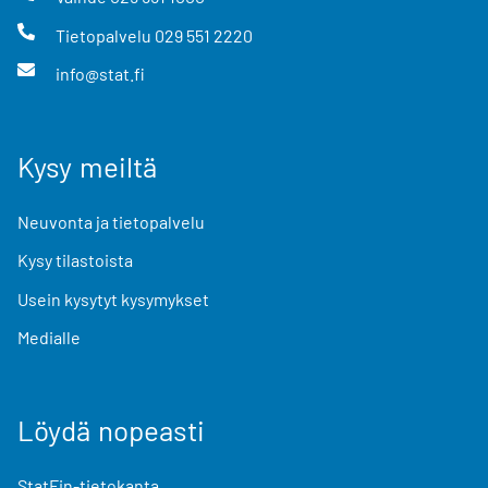
Tietopalvelu
029 551 2220
info@stat.fi
Kysy meiltä
Neuvonta ja tietopalvelu
Kysy tilastoista
Usein kysytyt kysymykset
Medialle
Löydä nopeasti
StatFin-tietokanta