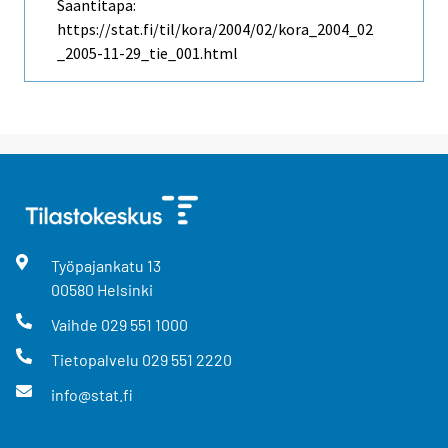
Saantitapa:
https://stat.fi/til/kora/2004/02/kora_2004_02
_2005-11-29_tie_001.html
Työpajankatu
13
00580
Helsinki
Vaihde
029 551 1000
Tietopalvelu
029 551 2220
info@stat.fi