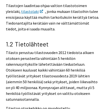
Tilastojen laadintaa ohjaa valtion tilastotoimen
yleislaki,
tilastolaki
, jonka mukaan tilastoihin tulee
ensisijassa käyttää muihin tarkoituksiin kerättyä tietoa.
Tiedonantajilta kerätään vain ne välttämättömät
tiedot, joita ei saada muualta.
1.2 Tietolähteet
Tilasto perustuu tilastovuoden 2012 tiedoista alkaen
otoksen perusteella vähintään 5 henkilön
rakennusyrityksille lähetettävään tiedusteluun.
Otokseen kuuluvat kaikki vähintään 60 henkilöä
työllistävät yritykset tilastovuodesta 2019 lähtien
(aiemmin 50 henkilöä) sekä yritykset, joiden liikevaihto
on yli 40 miljoonaa. Kynnysrajan alittavat, mutta yli 5
henkilöä työllistävät yritykset on valittu otokseen
satunnaisotannalla.
Tilaston otoskehikko on muodostettu