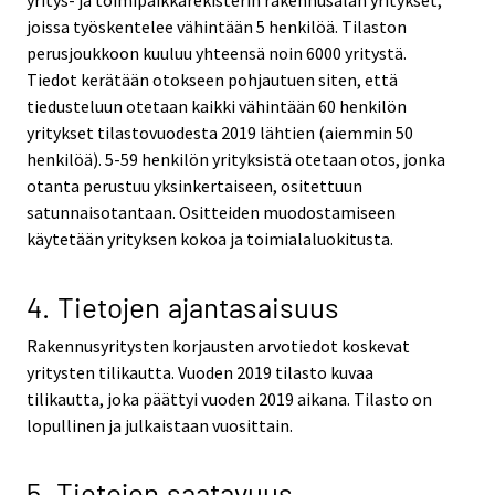
yritys- ja toimipaikkarekisterin rakennusalan yritykset,
joissa työskentelee vähintään 5 henkilöä. Tilaston
perusjoukkoon kuuluu yhteensä noin 6000 yritystä.
Tiedot kerätään otokseen pohjautuen siten, että
tiedusteluun otetaan kaikki vähintään 60 henkilön
yritykset tilastovuodesta 2019 lähtien (aiemmin 50
henkilöä). 5-59 henkilön yrityksistä otetaan otos, jonka
otanta perustuu yksinkertaiseen, ositettuun
satunnaisotantaan. Ositteiden muodostamiseen
käytetään yrityksen kokoa ja toimialaluokitusta.
4. Tietojen ajantasaisuus
Rakennusyritysten korjausten arvotiedot koskevat
yritysten tilikautta. Vuoden 2019 tilasto kuvaa
tilikautta, joka päättyi vuoden 2019 aikana. Tilasto on
lopullinen ja julkaistaan vuosittain.
5. Tietojen saatavuus