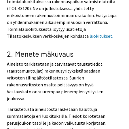
toimialaluokituksessa rakennuspaikan valmistelutöitä
(TOL 43120). Ne on julkistuksessa yhdistetty
erikoistuneen rakennustoiminnan urakoihin. Esitystapa
on yhdenmukainen aikaisempiin vuosiin verrattuna.
Toimialaluokituksesta löytyy lisätietoja
Tilastokeskuksen verkkosivujen kohdasta
luokitukset.
2. Menetelmäkuvaus
Aineisto tarkistetaan ja tarvittavat taustatiedot
(taustamuuttujat) rakennusyrityksistä saadaan
yritysten tilinpäätöstilastosta. Suurien
rakennusyritysten osalta peittävyys on hyvä.
Vastauskato on suurempaa pienempien yritysten
joukossa.
Tarkistetusta aineistosta lasketaan haluttuja
summatietoja eri luokituksilla. Tiedot korotetaan
perusjoukon tasolle ja kadon vaikutusta korjataan.