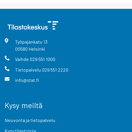
Työpajankatu
13
00580
Helsinki
Vaihde
029 551 1000
Tietopalvelu
029 551 2220
info@stat.fi
Kysy meiltä
Neuvonta ja tietopalvelu
Kysy tilastoista