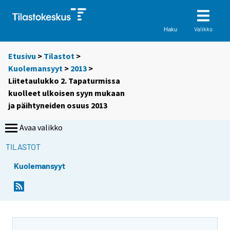
Valikko
Haku
Etusivu
>
Tilastot
>
Kuolemansyyt
>
2013
>
Liitetaulukko 2. Tapaturmissa
kuolleet ulkoisen syyn mukaan
ja päihtyneiden osuus 2013
Avaa valikko
TILASTOT
Kuolemansyyt