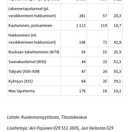
Liikennetapaturmat (pl.
vesiliikenteen hukkumiset)
281
57
20,3
Kaatuminen, putoaminen
1 113
119
10,7
Hukkuminen (ml.
vesiliikenteen hukkumiset)
168
72
42,9
Ruokaan tukehtuminen (W79)
58
15
25,9
Saunakuolemat (W92)
44
23
52,3
Tulipalo (X00–X09)
47
26
55,3
Kylmyys (X31)
64
25
39,1
Muu tapaturma
176
18
10,2
Lähde: Kuolemansyytilasto, Tilastokeskus
Lisätietoja: Airi Pajunen 029 551 3605, Jari Hellanto 029