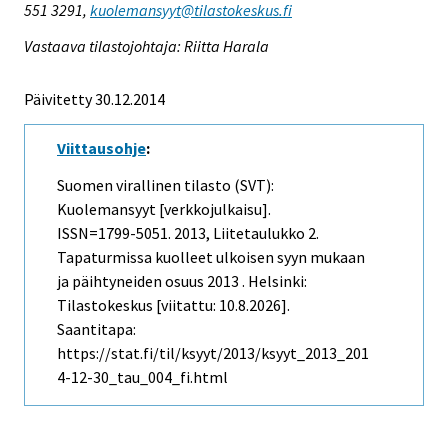
551 3291,
kuolemansyyt@tilastokeskus.fi
Vastaava tilastojohtaja: Riitta Harala
Päivitetty 30.12.2014
Viittausohje
:
Suomen virallinen tilasto (SVT):
Kuolemansyyt [verkkojulkaisu].
ISSN=1799-5051. 2013, Liitetaulukko 2.
Tapaturmissa kuolleet ulkoisen syyn mukaan
ja päihtyneiden osuus 2013 . Helsinki:
Tilastokeskus [viitattu: 10.8.2026].
Saantitapa:
https://stat.fi/til/ksyyt/2013/ksyyt_2013_201
4-12-30_tau_004_fi.html