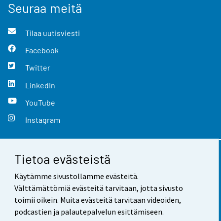
Seuraa meitä
Tilaa uutisviesti
Facebook
Twitter
LinkedIn
YouTube
Instagram
Tietoa evästeistä
Yhteystiedot
Käytämme sivustollamme evästeitä.
Palaute
Välttämättömiä evästeitä tarvitaan, jotta sivusto
toimii oikein. Muita evästeitä tarvitaan videoiden,
Käyttöehdot
podcastien ja palautepalvelun esittämiseen.
Tietosuoja