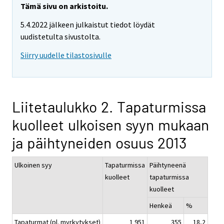
Tämä sivu on arkistoitu.
5.4.2022 jälkeen julkaistut tiedot löydät
uudistetulta sivustolta.
Siirry uudelle tilastosivulle
Liitetaulukko 2. Tapaturmissa
kuolleet ulkoisen syyn mukaan
ja päihtyneiden osuus 2013
Ulkoinen syy
Tapaturmissa
Päihtyneenä
kuolleet
tapaturmissa
kuolleet
Henkeä
%
Tapaturmat (pl. myrkytykset)
1 951
355
18,2