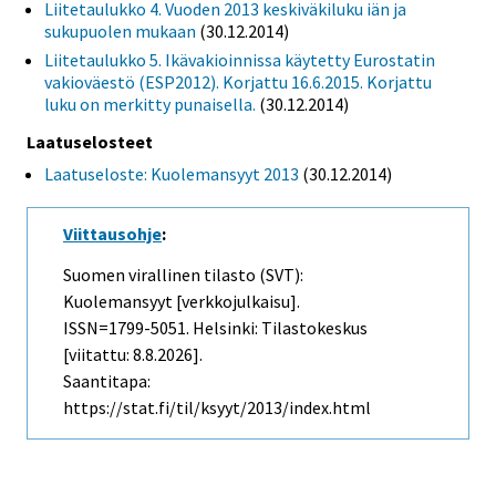
Liitetaulukko 4. Vuoden 2013 keskiväkiluku iän ja
sukupuolen mukaan
(30.12.2014)
Liitetaulukko 5. Ikävakioinnissa käytetty Eurostatin
vakioväestö (ESP2012). Korjattu 16.6.2015. Korjattu
luku on merkitty punaisella.
(30.12.2014)
Laatuselosteet
Laatuseloste: Kuolemansyyt 2013
(30.12.2014)
Viittausohje
:
Suomen virallinen tilasto (SVT):
Kuolemansyyt [verkkojulkaisu].
ISSN=1799-5051. Helsinki: Tilastokeskus
[viitattu: 8.8.2026].
Saantitapa:
https://stat.fi/til/ksyyt/2013/index.html