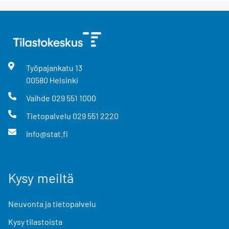
Työpajankatu
13
00580
Helsinki
Vaihde
029 551 1000
Tietopalvelu
029 551 2220
info@stat.fi
Kysy meiltä
Neuvonta ja tietopalvelu
Kysy tilastoista