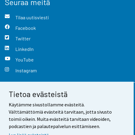
Seuraa meitä
Tilaa uutisviesti
Facebook
Twitter
LinkedIn
YouTube
Instagram
Tietoa evästeistä
Yhteystiedot
Käytämme sivustollamme evästeitä.
Palaute
Välttämättömiä evästeitä tarvitaan, jotta sivusto
toimii oikein. Muita evästeitä tarvitaan videoiden,
Käyttöehdot
podcastien ja palautepalvelun esittämiseen.
Tietosuoja