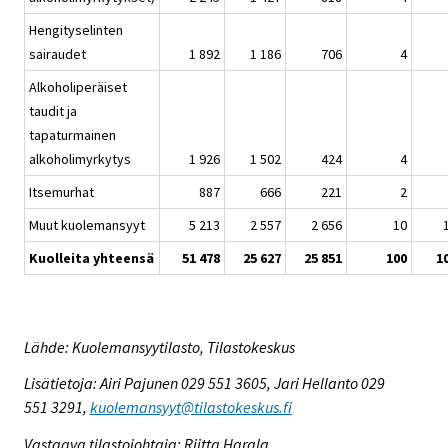
Hengityselinten
sairaudet
1 892
1 186
706
4
Alkoholiperäiset
taudit ja
tapaturmainen
alkoholimyrkytys
1 926
1 502
424
4
Itsemurhat
887
666
221
2
Muut kuolemansyyt
5 213
2 557
2 656
10
Kuolleita yhteensä
51 478
25 627
25 851
100
1
Lähde: Kuolemansyytilasto, Tilastokeskus
Lisätietoja: Airi Pajunen 029 551 3605, Jari Hellanto 029
551 3291,
kuolemansyyt@tilastokeskus.fi
Vastaava tilastojohtaja: Riitta Harala