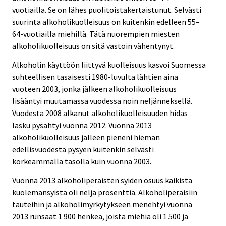
vuotiailla. Se on lähes puolitoistakertaistunut. Selvästi
suurinta alkoholikuolleisuus on kuitenkin edelleen 55–
64-vuotiailla miehillä. Tätä nuorempien miesten
alkoholikuolleisuus on sitä vastoin vähentynyt.
Alkoholin käyttöön liittyvä kuolleisuus kasvoi Suomessa
suhteellisen tasaisesti 1980-luvulta lähtien aina
vuoteen 2003, jonka jälkeen alkoholikuolleisuus
lisääntyi muutamassa vuodessa noin neljänneksellä.
Vuodesta 2008 alkanut alkoholikuolleisuuden hidas
lasku pysähtyi vuonna 2012. Vuonna 2013
alkoholikuolleisuus jälleen pieneni hieman
edellisvuodesta pysyen kuitenkin selvästi
korkeammalla tasolla kuin vuonna 2003.
Vuonna 2013 alkoholiperäisten syiden osuus kaikista
kuolemansyistä oli neljä prosenttia. Alkoholiperäisiin
tauteihin ja alkoholimyrkytykseen menehtyi vuonna
2013 runsaat 1 900 henkeä, joista miehiä oli 1 500 ja