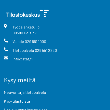
Työpajankatu
13
00580
Helsinki
Vaihde
029 551 1000
Tietopalvelu
029 551 2220
info@stat.fi
Kysy meiltä
Neuvonta ja tietopalvelu
Kysy tilastoista
Usein kysytyt kysymykset