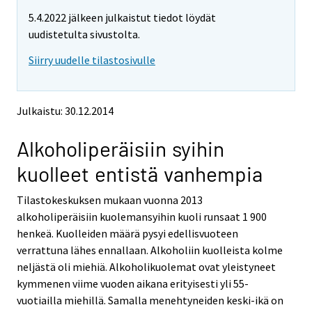
m
m
5.4.2022 jälkeen julkaistut tiedot löydät
o
o
v
v
uudistetulta sivustolta.
i
i
Siirry uudelle tilastosivulle
n
n
g
g
t
t
o
o
Julkaistu: 30.12.2014
a
a
n
n
Alkoholiperäisiin syihin
o
o
t
t
kuolleet entistä vanhempia
h
h
e
e
Tilastokeskuksen mukaan vuonna 2013
r
r
s
s
alkoholiperäisiin kuolemansyihin kuoli runsaat 1 900
e
e
henkeä. Kuolleiden määrä pysyi edellisvuoteen
r
r
verrattuna lähes ennallaan. Alkoholiin kuolleista kolme
v
v
neljästä oli miehiä. Alkoholikuolemat ovat yleistyneet
i
i
kymmenen viime vuoden aikana erityisesti yli 55-
c
c
e
e
vuotiailla miehillä. Samalla menehtyneiden keski-ikä on