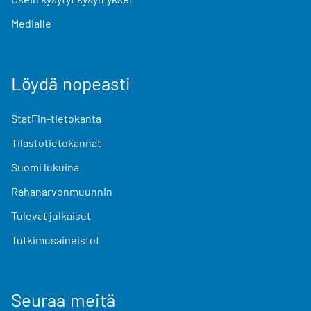
Medialle
Löydä nopeasti
StatFin-tietokanta
Tilastotietokannat
Suomi lukuina
Rahanarvonmuunnin
Tulevat julkaisut
Tutkimusaineistot
Seuraa meitä