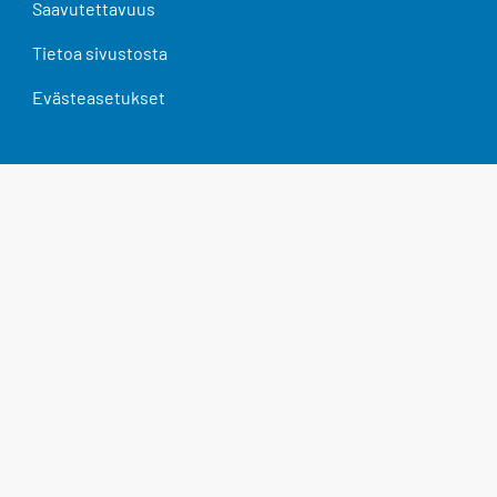
Saavutettavuus
Tietoa sivustosta
Evästeasetukset