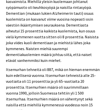
kasvaimista. Miehillä yleisin kuolemaan johtanut
syöpämuoto oli keuhkosyöpä ja naisilla rintasyöpä.
Dementian (mukaan lukien Alzheimerin tauti) osuus
kuolemista on kasvanut viime vuosina nopeasti osin
väestön ikääntymisen seurauksena. Dementiasta
aiheutui 15 prosenttia kaikista kuolemista, kun osuus
vielä kymmenen vuotta sitten oli 8 prosenttia. Naisista
joka viides kuoli dementiaan ja miehistä lähes joka
kymmenes. Naisten miehiä suurempi
dementiakuolemien määrä johtuu siitä, että naiset
elävät vanhemmiksi kuin miehet.
Itsemurhan tehneitä oli 887, mikä on hieman enemmän
kuin edellisenä vuonna. Itsemurhan tehneistä alle 25-
vuotiaita oli 11 prosenttia ja yli 65-vuotiaita 20
prosenttia. Itsemurhien määrä oli suurimmillaan
vuonna 1990, jolloin Suomessa tehtiin yli 1 500
itsemurhaa. Itsemurhien määrä on vähentynyt sekä
naisilla että miehillä kymmenessä vuodessa noin 15