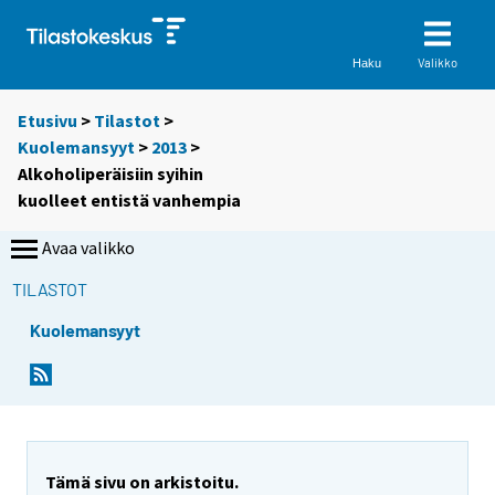
Valikko
Haku
Etusivu
>
Tilastot
>
Kuolemansyyt
>
2013
>
Alkoholiperäisiin syihin
kuolleet entistä vanhempia
Avaa valikko
TILASTOT
Kuolemansyyt
Y
Y
o
o
u
u
a
a
r
r
e
e
Tämä sivu on arkistoitu.