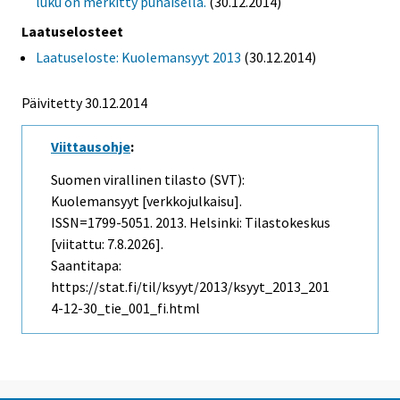
luku on merkitty punaisella.
(30.12.2014)
Laatuselosteet
Laatuseloste: Kuolemansyyt 2013
(30.12.2014)
Päivitetty 30.12.2014
Viittausohje
:
Suomen virallinen tilasto (SVT):
Kuolemansyyt [verkkojulkaisu].
ISSN=1799-5051. 2013. Helsinki: Tilastokeskus
[viitattu: 7.8.2026].
Saantitapa:
https://stat.fi/til/ksyyt/2013/ksyyt_2013_201
4-12-30_tie_001_fi.html