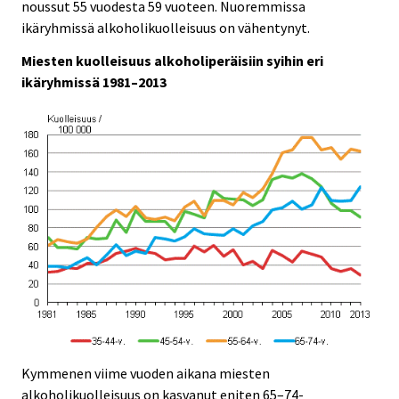
.
.
noussut 55 vuodesta 59 vuoteen. Nuoremmissa
ikäryhmissä alkoholikuolleisuus on vähentynyt.
Miesten kuolleisuus alkoholiperäisiin syihin eri
ikäryhmissä 1981–2013
Kymmenen viime vuoden aikana miesten
alkoholikuolleisuus on kasvanut eniten 65–74-