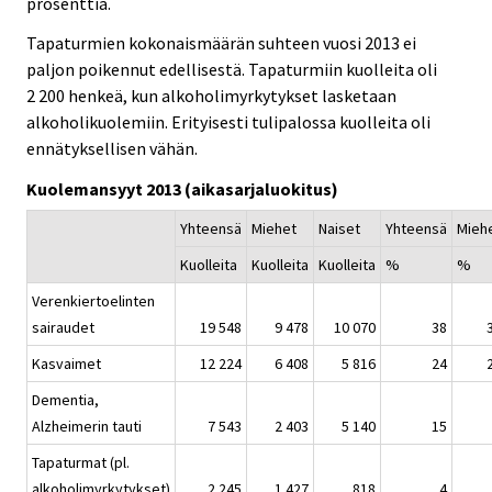
prosenttia.
Tapaturmien kokonaismäärän suhteen vuosi 2013 ei
paljon poikennut edellisestä. Tapaturmiin kuolleita oli
2 200 henkeä, kun alkoholimyrkytykset lasketaan
alkoholikuolemiin. Erityisesti tulipalossa kuolleita oli
ennätyksellisen vähän.
Kuolemansyyt 2013 (aikasarjaluokitus)
Yhteensä
Miehet
Naiset
Yhteensä
Mieh
Kuolleita
Kuolleita
Kuolleita
%
%
Verenkiertoelinten
sairaudet
19 548
9 478
10 070
38
Kasvaimet
12 224
6 408
5 816
24
Dementia,
Alzheimerin tauti
7 543
2 403
5 140
15
Tapaturmat (pl.
alkoholimyrkytykset)
2 245
1 427
818
4