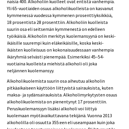
naisia 400. Alkoholiin kuolleet ovat entistä vanhempia.
Yli 65-vuotiaiden osuus alkoholikuolleista on kasvanut
kymmenessä vuodessa kymmenen prosenttiyksikköä,
18 prosentista 28 prosenttiin. Alkoholiin kuolleista
suurin osa eli seitsemän kymmenestä on edelleen
työikäisiä. Alkoholin merkitys kuolemansyynä on keski-
ikäisille suurempi kuin eläkeikäisille, koska keski-
ikäisten kuolleisuus on kokonaisuudessaan vanhempia
ikäryhmiä selvästi pienempää. Esimerkiksi 45–54-
vuotiaina kuolleista miehistä alkoholi oli joka
neljännen kuolemansyy.
Alkoholikuolemista suurin osa aiheutuu alkoholin
pitkäaikaiseen käyttöön liittyvistä sairauksista, kuten
maksa- ja sydänsairauksista. Alkoholimyrkytysten osuus
alkoholikuolemista on pienentynyt 17 prosenttiin.
Peruskuolemansyyn lisäksi alkoholi voi liittyä
kuolemaan myötävaikuttavana tekijänä. Vuonna 2013
alkoholilla oli osuutta 355:een eli useampaan kuin joka