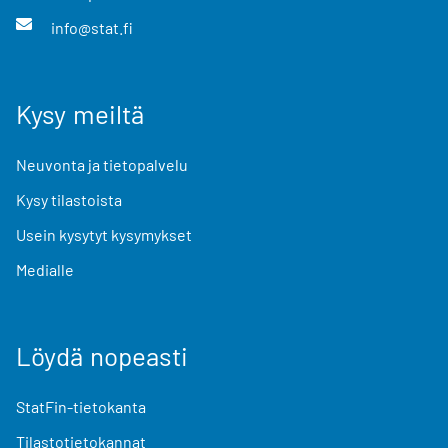
info@stat.fi
Kysy meiltä
Neuvonta ja tietopalvelu
Kysy tilastoista
Usein kysytyt kysymykset
Medialle
Löydä nopeasti
StatFin-tietokanta
Tilastotietokannat