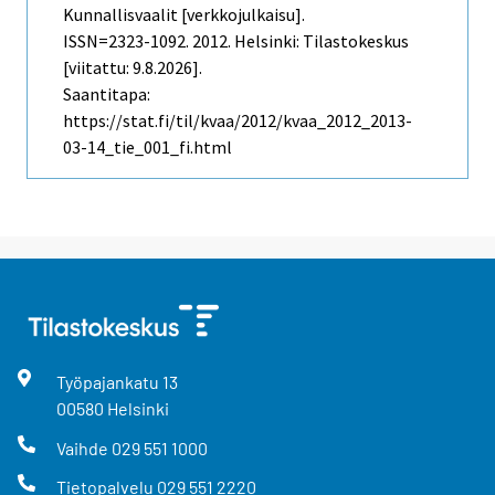
Kunnallisvaalit [verkkojulkaisu].
ISSN=2323-1092. 2012. Helsinki: Tilastokeskus
[viitattu: 9.8.2026].
Saantitapa:
https://stat.fi/til/kvaa/2012/kvaa_2012_2013-
03-14_tie_001_fi.html
Työpajankatu
13
00580
Helsinki
Vaihde
029 551 1000
Tietopalvelu
029 551 2220