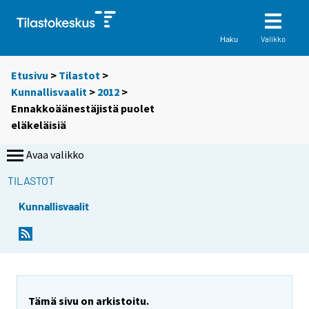
Valikko
Haku
Etusivu
>
Tilastot
>
Kunnallisvaalit
>
2012
>
Ennakkoäänestäjistä puolet
eläkeläisiä
Avaa valikko
TILASTOT
Kunnallisvaalit
Y
Y
Y
o
o
o
u
u
u
a
a
a
r
r
r
e
e
Tämä sivu on arkistoitu.