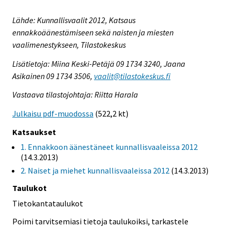
Lähde: Kunnallisvaalit 2012, Katsaus
ennakkoäänestämiseen sekä naisten ja miesten
vaalimenestykseen, Tilastokeskus
Lisätietoja: Miina Keski-Petäjä 09 1734 3240, Jaana
Asikainen 09 1734 3506,
vaalit@tilastokeskus.fi
Vastaava tilastojohtaja: Riitta Harala
Julkaisu pdf-muodossa
(522,2 kt)
Katsaukset
1. Ennakkoon äänestäneet kunnallisvaaleissa 2012
(14.3.2013)
2. Naiset ja miehet kunnallisvaaleissa 2012
(14.3.2013)
Taulukot
Tietokantataulukot
Poimi tarvitsemiasi tietoja taulukoiksi, tarkastele