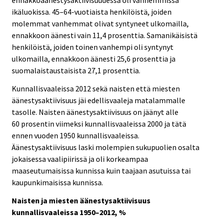
ennakkoäänestysaktiivisuudessa oli vanhemmissa
ikäluokissa. 45–64-vuotiaista henkilöistä, joiden
molemmat vanhemmat olivat syntyneet ulkomailla,
ennakkoon äänesti vain 11,4 prosenttia. Samanikäisistä
henkilöistä, joiden toinen vanhempi oli syntynyt
ulkomailla, ennakkoon äänesti 25,6 prosenttia ja
suomalaistaustaisista 27,1 prosenttia.
Kunnallisvaaleissa 2012 sekä naisten että miesten
äänestysaktiivisuus jäi edellisvaaleja matalammalle
tasolle. Naisten äänestysaktiivisuus on jäänyt alle
60 prosentin viimeksi kunnallisvaaleissa 2000 ja tätä
ennen vuoden 1950 kunnallisvaaleissa.
Äänestysaktiivisuus laski molempien sukupuolien osalta
jokaisessa vaalipiirissä ja oli korkeampaa
maaseutumaisissa kunnissa kuin taajaan asutuissa tai
kaupunkimaisissa kunnissa.
Naisten ja miesten äänestysaktiivisuus
kunnallisvaaleissa 1950–2012, %