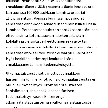
mukaan. Pienissä alle 2 000 asukkaan kunnissa
ennakkoon äänesti 36,8 prosenttia äänioikeutetuista,
kun suurissa 100 000 asukkaan kunnissa osuus jäi
21,5 prosenttiin. Pienissä kunnissa myös nuoret
äänestivät ennakkoon selvästi useammin kuin suurissa
kunnissa. Perheaseman suhteen ennakkoäänestäminen
oli vähäisintä kotona asuvien nuorten aikuisten
kohdalla ja yleisintä perheettömien sekä avo- tai
avioliitossa asuvien kohdalla. Aktiivisimmin ennakkoon
äänestivät avio- tai avoliitossa elävät yli 65-vuotiaat.
Myös henkilön korkeampi koulutus lisäsi
ennakkoäänestämisen todennäköisyyttä.
Ulkomaalaistaustaiset äänestivät ennakkoon
harvemmin kuin henkilöt, joilla ulkomaalaistaustaa ei
ollut. Iän myötä myös ulkomaalaistaustaisten
äänioikeutettujen ennakkoäänestämisen
todennäköisyys kasvoi. Eniten eroja
ulkomaalaistaustaisten ja ei-ulkomaalaistaustaisten