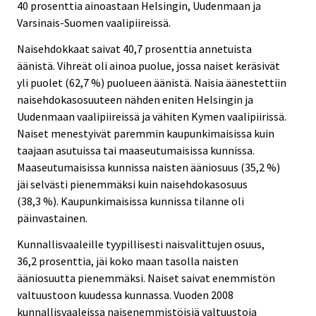
40 prosenttia ainoastaan Helsingin, Uudenmaan ja
Varsinais-Suomen vaalipiireissä.
Naisehdokkaat saivat 40,7 prosenttia annetuista
äänistä. Vihreät oli ainoa puolue, jossa naiset keräsivät
yli puolet (62,7 %) puolueen äänistä. Naisia äänestettiin
naisehdokasosuuteen nähden eniten Helsingin ja
Uudenmaan vaalipiireissä ja vähiten Kymen vaalipiirissä.
Naiset menestyivät paremmin kaupunkimaisissa kuin
taajaan asutuissa tai maaseutumaisissa kunnissa.
Maaseutumaisissa kunnissa naisten ääniosuus (35,2 %)
jäi selvästi pienemmäksi kuin naisehdokasosuus
(38,3 %). Kaupunkimaisissa kunnissa tilanne oli
päinvastainen.
Kunnallisvaaleille tyypillisesti naisvalittujen osuus,
36,2 prosenttia, jäi koko maan tasolla naisten
ääniosuutta pienemmäksi. Naiset saivat enemmistön
valtuustoon kuudessa kunnassa. Vuoden 2008
kunnallisvaaleissa naisenemmistöisiä valtuustoja