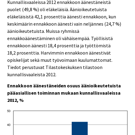
.
.
Kunnallisvaaleissa 2012 ennakkoon äänestäneistä
v
puolet (49,8 %) oli eläkeläisiä. Äänioikeutetuista
i
eläkeläisistä 42,1 prosenttia äänesti ennakkoon, kun
c
keskimäärin ennakkoon äänesti vain neljännes (24,7 %)
e
äänioikeutetuista. Muissa ryhmissä
.
ennakkoäänestäminen oli vähäisempää. Työllisistä
ennakkoon äänesti 18,4 prosenttia ja työttömistä
18,2 prosenttia. Harvimmin ennakkoon äänestivät
opiskelijat sekä muut työvoimaan kuulumattomat.
Tiedot perustuvat Tilastokeskuksen tilastoon
kunnallisvaaleista 2012.
Ennakkoon äänestäneiden osuus äänioikeutetuista
pääasiallisen toiminnan mukaan kunnallisvaaleissa
2012, %