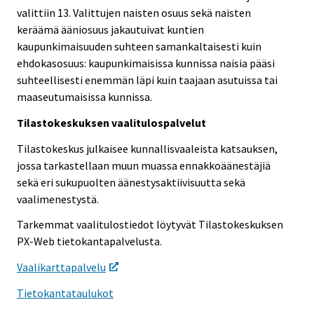
valittiin 13. Valittujen naisten osuus sekä naisten
keräämä ääniosuus jakautuivat kuntien
kaupunkimaisuuden suhteen samankaltaisesti kuin
ehdokasosuus: kaupunkimaisissa kunnissa naisia pääsi
suhteellisesti enemmän läpi kuin taajaan asutuissa tai
maaseutumaisissa kunnissa.
Tilastokeskuksen vaalitulospalvelut
Tilastokeskus julkaisee kunnallisvaaleista katsauksen,
jossa tarkastellaan muun muassa ennakkoäänestäjiä
sekä eri sukupuolten äänestysaktiivisuutta sekä
vaalimenestystä.
Tarkemmat vaalitulostiedot löytyvät Tilastokeskuksen
PX-Web tietokantapalvelusta.
Vaalikarttapalvelu
Tietokantataulukot