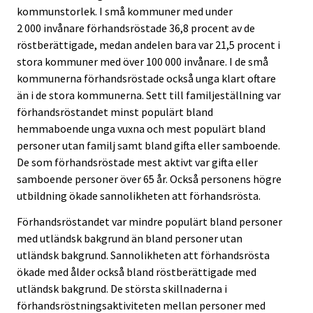
kommunstorlek. I små kommuner med under
2 000 invånare förhandsröstade 36,8 procent av de
röstberättigade, medan andelen bara var 21,5 procent i
stora kommuner med över 100 000 invånare. I de små
kommunerna förhandsröstade också unga klart oftare
än i de stora kommunerna. Sett till familjeställning var
förhandsröstandet minst populärt bland
hemmaboende unga vuxna och mest populärt bland
personer utan familj samt bland gifta eller samboende.
De som förhandsröstade mest aktivt var gifta eller
samboende personer över 65 år. Också personens högre
utbildning ökade sannolikheten att förhandsrösta.
Förhandsröstandet var mindre populärt bland personer
med utländsk bakgrund än bland personer utan
utländsk bakgrund. Sannolikheten att förhandsrösta
ökade med ålder också bland röstberättigade med
utländsk bakgrund. De största skillnaderna i
förhandsröstningsaktiviteten mellan personer med