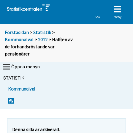
Meny
Sök
Förstasidan
>
Statistik
>
Kommunalval
>
2012
> Hälften av
de förhandsröstande var
pensionärer
Öppna menyn
STATISTIK
Kommunalval
Y
Y
Y
o
o
o
u
u
u
a
a
a
r
r
r
e
e
Denna sida är arkiverad.