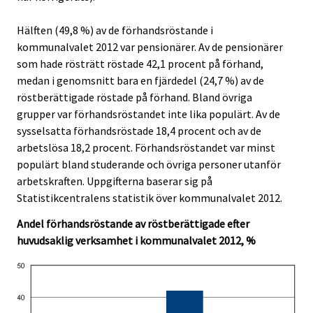
.
.
v
i
Hälften (49,8 %) av de förhandsröstande i
c
kommunalvalet 2012 var pensionärer. Av de pensionärer
e
som hade rösträtt röstade 42,1 procent på förhand,
.
medan i genomsnitt bara en fjärdedel (24,7 %) av de
röstberättigade röstade på förhand. Bland övriga
grupper var förhandsröstandet inte lika populärt. Av de
sysselsatta förhandsröstade 18,4 procent och av de
arbetslösa 18,2 procent. Förhandsröstandet var minst
populärt bland studerande och övriga personer utanför
arbetskraften. Uppgifterna baserar sig på
Statistikcentralens statistik över kommunalvalet 2012.
Andel förhandsröstande av röstberättigade efter
huvudsaklig verksamhet i kommunalvalet 2012, %