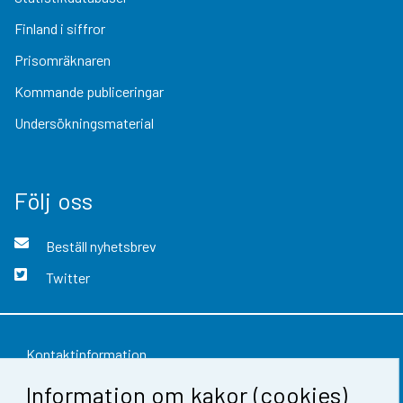
Finland i siffror
Prisomräknaren
Kommande publiceringar
Undersökningsmaterial
Följ oss
Beställ nyhetsbrev
Twitter
Kontaktinformation
Information om kakor (cookies)
Respons