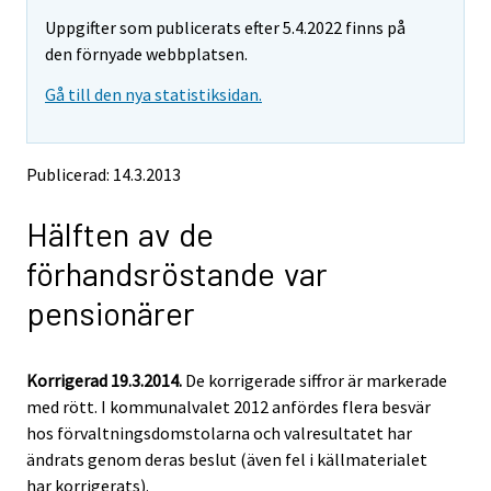
m
m
e
Uppgifter som publicerats efter 5.4.2022 finns på
o
o
m
v
v
den förnyade webbplatsen.
o
i
i
v
Gå till den nya statistiksidan.
n
n
i
g
g
t
t
n
o
o
g
Publicerad: 14.3.2013
a
a
t
n
n
o
Hälften av de
o
o
a
t
t
förhandsröstande var
h
h
n
e
e
o
pensionärer
r
r
t
s
s
h
e
e
e
Korrigerad 19.3.2014.
De korrigerade siffror är markerade
r
r
v
v
r
med rött. I kommunalvalet 2012 anfördes flera besvär
i
i
s
hos förvaltningsdomstolarna och valresultatet har
c
c
e
ändrats genom deras beslut (även fel i källmaterialet
e
e
r
har korrigerats).