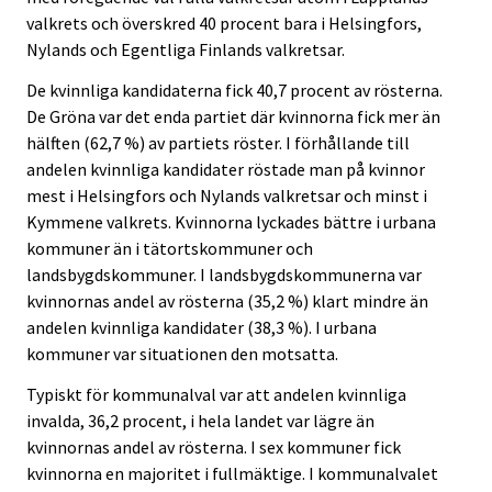
valkrets och överskred 40 procent bara i Helsingfors,
Nylands och Egentliga Finlands valkretsar.
De kvinnliga kandidaterna fick 40,7 procent av rösterna.
De Gröna var det enda partiet där kvinnorna fick mer än
hälften (62,7 %) av partiets röster. I förhållande till
andelen kvinnliga kandidater röstade man på kvinnor
mest i Helsingfors och Nylands valkretsar och minst i
Kymmene valkrets. Kvinnorna lyckades bättre i urbana
kommuner än i tätortskommuner och
landsbygdskommuner. I landsbygdskommunerna var
kvinnornas andel av rösterna (35,2 %) klart mindre än
andelen kvinnliga kandidater (38,3 %). I urbana
kommuner var situationen den motsatta.
Typiskt för kommunalval var att andelen kvinnliga
invalda, 36,2 procent, i hela landet var lägre än
kvinnornas andel av rösterna. I sex kommuner fick
kvinnorna en majoritet i fullmäktige. I kommunalvalet