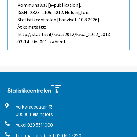
Kommunalval [e-publikation].
ISSN=2323-1106. 2012. Helsingfors:
Statistikcentralen [hänvisat: 10.8.2026].
Åtkomstsätt:
http://stat.fi/til/kvaa/2012/kvaa_2012_2013-
03-14_tie_001_sv.html
Verkstadsgatan
13
00580
Helsingfors
Växel
029 551 1000
Informationstjänst
029 551 2220