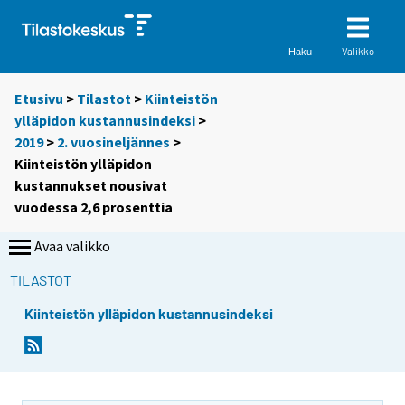
Valikko
Haku
Etusivu
>
Tilastot
>
Kiinteistön
ylläpidon kustannusindeksi
>
2019
>
2. vuosineljännes
>
Kiinteistön ylläpidon
kustannukset nousivat
vuodessa 2,6 prosenttia
Avaa valikko
TILASTOT
Kiinteistön ylläpidon kustannusindeksi
Y
Y
o
o
u
u
a
a