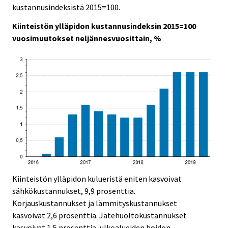
c
c
kustannusindeksistä 2015=100.
e
e
.
.
Kiinteistön ylläpidon kustannusindeksin 2015=100
vuosimuutokset neljännesvuosittain, %
Kiinteistön ylläpidon kulueristä eniten kasvoivat
sähkökustannukset, 9,9 prosenttia.
Korjauskustannukset ja lämmityskustannukset
kasvoivat 2,6 prosenttia. Jätehuoltokustannukset
kasvoivat 1,5 prosenttia, ulkoalueiden hoidon