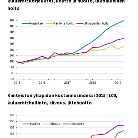
kuluerät: korjaukset, käyttö ja huolto, ulkoalueiden
hoito
Kiinteistön ylläpidon kustannusindeksi 2015=100,
kuluerät: hallinto, siivous, jätehuolto