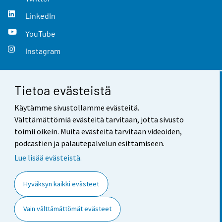
LinkedIn
YouTube
Instagram
Tietoa evästeistä
Yhteystiedot
Käytämme sivustollamme evästeitä.
Palaute
Välttämättömiä evästeitä tarvitaan, jotta sivusto
toimii oikein. Muita evästeitä tarvitaan videoiden,
Käyttöehdot
podcastien ja palautepalvelun esittämiseen.
Tietosuoja
Lue lisää evästeistä.
Saavutettavuus
Hyväksyn kaikki evästeet
Tietoa sivustosta
Vain välttämättömät evästeet
Evästeasetukset