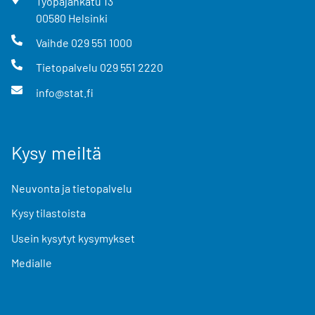
Työpajankatu
13
00580
Helsinki
Vaihde
029 551 1000
Tietopalvelu
029 551 2220
info@stat.fi
Kysy meiltä
Neuvonta ja tietopalvelu
Kysy tilastoista
Usein kysytyt kysymykset
Medialle