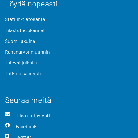
Löydä nopeasti
StatFin-tietokanta
Tilastotietokannat
Suomi lukuina
Rahanarvonmuunnin
Tulevat julkaisut
Tutkimusaineistot
Seuraa meitä
Tilaa uutisviesti
Facebook
Twitter