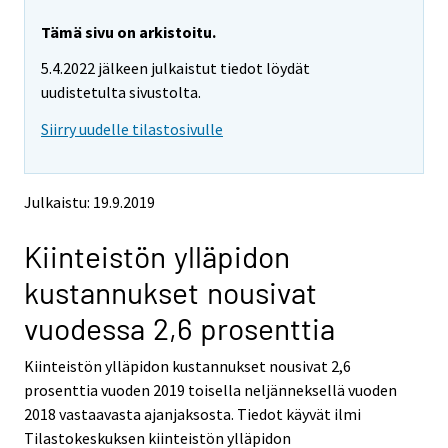
r
r
e
e
Tämä sivu on arkistoitu.
m
m
5.4.2022 jälkeen julkaistut tiedot löydät
o
o
v
v
uudistetulta sivustolta.
i
i
Siirry uudelle tilastosivulle
n
n
g
g
t
t
o
o
Julkaistu: 19.9.2019
a
a
n
n
Kiinteistön ylläpidon
o
o
t
t
kustannukset nousivat
h
h
e
e
vuodessa 2,6 prosenttia
r
r
s
s
Kiinteistön ylläpidon kustannukset nousivat 2,6
e
e
prosenttia vuoden 2019 toisella neljänneksellä vuoden
r
r
v
v
2018 vastaavasta ajanjaksosta. Tiedot käyvät ilmi
i
i
Tilastokeskuksen kiinteistön ylläpidon