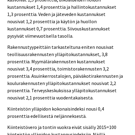
kustannukset 1,4 prosenttia ja hallintokustannukset
1,3 prosenttia. Veden ja jäteveden kustannukset
nousivat 1,2 prosenttia ja käytön ja huollon
kustannukset 0,7 prosenttia. Siivouskustannukset
pysyivät viimevuotisella tasolla.
Rakennustyypeittäin tarkasteltuna eniten nousivat
teollisuusrakennusten ylläpitokustannukset, 3,8
prosenttia. Myymälärakennusten kustannukset
nousivat 3,4 prosenttia, toimistorakennusten 3,2
prosenttia. Asuinkerrostalojen, päiväkotirakennusten ja
koulurakennusten ylläpitokustannukset nousivat 2,2
prosenttia. Terveyskeskuksissa ylläpitokustannukset
nousivat 2,1 prosenttia vuodentakaisesta.
Kiinteistön ylläpidon kokonaisindeksi nousi 0,4
prosenttia edellisestä neljänneksestä.
Kiinteistövero ja tontin vuokra eivät sisälly 2015=100
kiinteistön ylläpidon kustannusindeksiin. Näillä