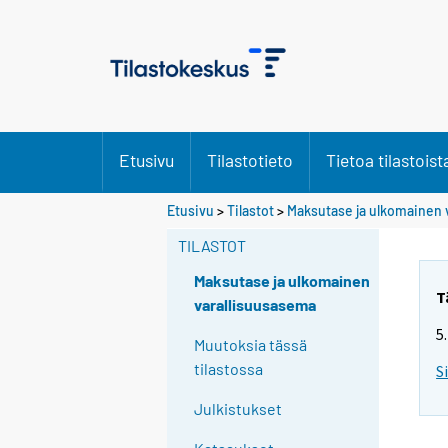
Etusivu
Tilastotieto
Tietoa tilastoist
Etusivu
>
Tilastot
>
Maksutase ja ulkomainen 
TILASTOT
Maksutase ja ulkomainen
T
varallisuusasema
5
Muutoksia tässä
tilastossa
S
Julkistukset