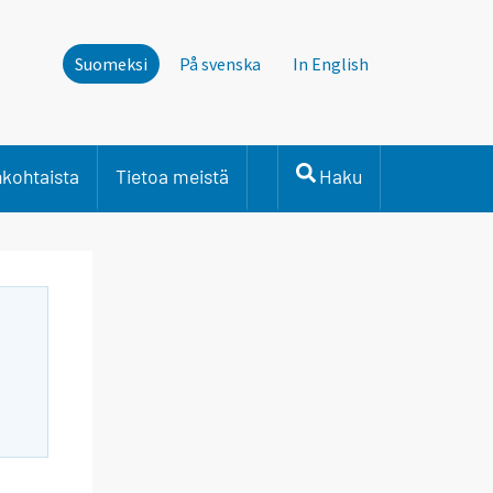
Suomeksi
På svenska
In English
nkohtaista
Tietoa meistä
Haku