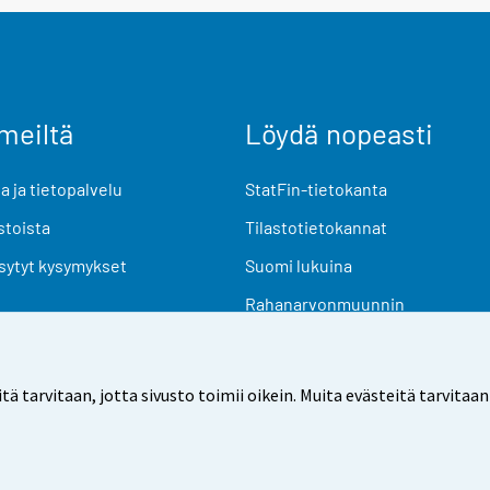
meiltä
Löydä nopeasti
 ja tietopalvelu
StatFin-tietokanta
stoista
Tilastotietokannat
sytyt kysymykset
Suomi lukuina
Rahanarvonmuunnin
Tulevat julkaisut
Tutkimusaineistot
arvitaan, jotta sivusto toimii oikein. Muita evästeitä tarvitaan
Käyttöehdot
Tietosuoja
Saavutettavuus
Tietoa sivu