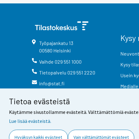
Kysy 
Työpajankatu
13
00580
Helsinki
Neuvonta
Vaihde
029 551 1000
Kysy tila
Tietopalvelu
029 551 2220
Usein ky
info@stat.fi
Medialle
Tietoa evästeistä
Käytämme sivustollamme evästeitä. Välttämättömiä evästeitä t
Lue lisää evästeistä.
Yhteystiedot
Palaute
Hyväksyn kaikki evästeet
Vain välttämättömät evästeet