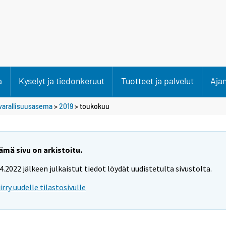
a
Kyselyt ja tiedonkeruut
Tuotteet ja palvelut
Aja
varallisuusasema
>
2019
>
toukokuu
ämä sivu on arkistoitu.
.4.2022 jälkeen julkaistut tiedot löydät uudistetulta sivustolta.
iirry uudelle tilastosivulle