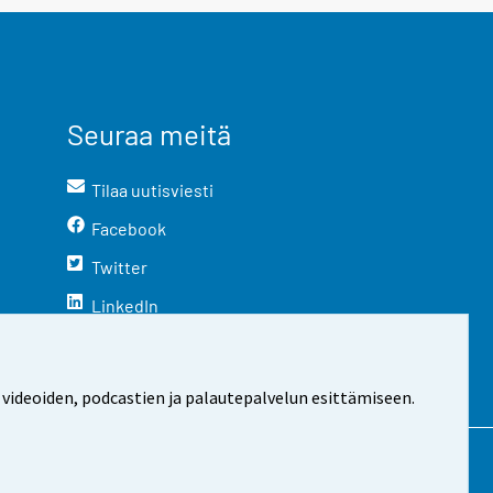
Seuraa meitä
Tilaa uutisviesti
Facebook
Twitter
LinkedIn
YouTube
Instagram
 videoiden, podcastien ja palautepalvelun esittämiseen.
stosta
Evästeasetukset