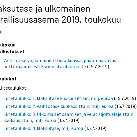
ksutase ja ulkomainen
rallisuusasema 2019,
toukokuu
9
ukokuu
ulkistukset
Vaihtotase ylijäämäinen toukokuussa, pääomaa virtasi
nettomääräisesti Suomesta ulkomaille
(15.7.2019)
aulukot
Liitetaulukot
Liitetaulukko 1. Maksutase kuukausittain, milj. euroa
(15.7.2019)
Liitetaulukko 2. Vaihtotase kuukausittain, milj. euroa
(15.7.2019)
Liitetaulukko 3. Ulkomaiset saamiset ja velat sijoituslajeittain
kuukausittain, milj. euroa
(15.7.2019)
Liitetaulukko 4. Maksutase, milj. euroa
(15.7.2019)