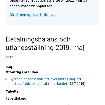
Uppgifter som publicerats efter 5.4.2022 finns på
den förnyade webbplatsen.
Gå till den nya statistiksidan.
Betalningsbalans och
utlandsställning 2019,
maj
2019
maj
Offentliggöranden
Bytesbalansen visade ett överskott i maj, ett
nettoutflöde av kapital till utlandet
(15.7.2019)
Tabeller
Tabellbilagor