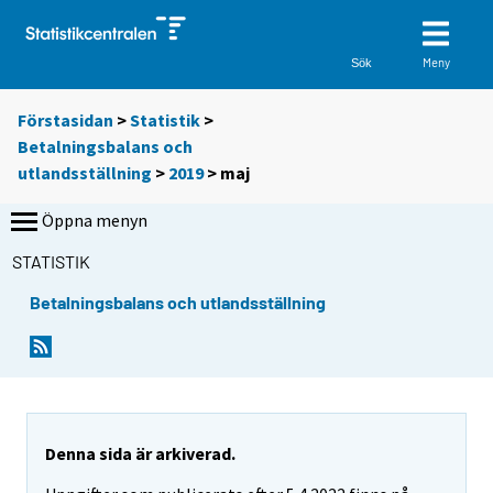
Meny
Sök
Förstasidan
>
Statistik
>
Betalningsbalans och
utlandsställning
>
2019
>
maj
Öppna menyn
STATISTIK
Betalningsbalans och utlandsställning
Denna sida är arkiverad.