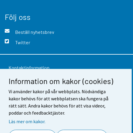
Följ oss
Beställ nyhetsbrev
Twitter
Kontaktinformation
Information om kakor (cookies)
Respons
Vi använder kakor på vår webbplats. Nödvändiga
Användarvillkor
kakor behövs för att webbplatsen ska fungera på
Dataskydd
rätt sätt. Andra kakor behövs för att visa videor,
poddar och feedbacktjäster.
Tillgänglighet
Läs mer om kakor.
Information om webbplatsen