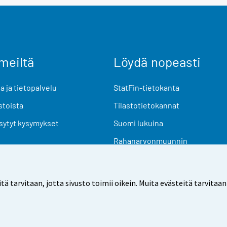
meiltä
Löydä nopeasti
 ja tietopalvelu
StatFin-tietokanta
stoista
Tilastotietokannat
sytyt kysymykset
Suomi lukuina
Rahanarvonmuunnin
Tulevat julkaisut
Tutkimusaineistot
arvitaan, jotta sivusto toimii oikein. Muita evästeitä tarvitaan
Käyttöehdot
Tietosuoja
Saavutettavuus
Tietoa sivu