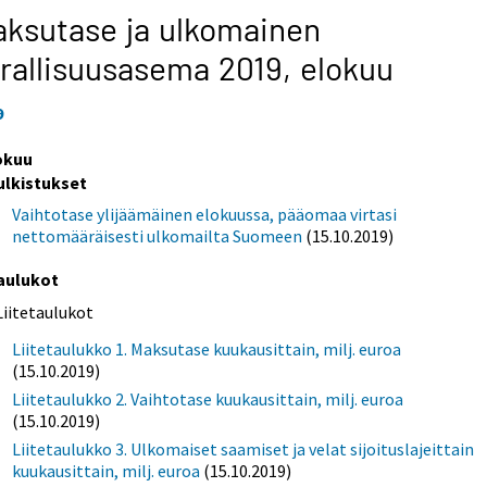
ksutase ja ulkomainen
rallisuusasema 2019,
elokuu
9
okuu
ulkistukset
Vaihtotase ylijäämäinen elokuussa, pääomaa virtasi
nettomääräisesti ulkomailta Suomeen
(15.10.2019)
aulukot
Liitetaulukot
Liitetaulukko 1. Maksutase kuukausittain, milj. euroa
(15.10.2019)
Liitetaulukko 2. Vaihtotase kuukausittain, milj. euroa
(15.10.2019)
Liitetaulukko 3. Ulkomaiset saamiset ja velat sijoituslajeittain
kuukausittain, milj. euroa
(15.10.2019)