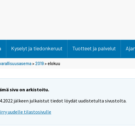
a
Kyselyt ja tiedonkeruut
Tuotteet ja palvelut
Aja
varallisuusasema
>
2019
>
elokuu
ämä sivu on arkistoitu.
.4.2022 jälkeen julkaistut tiedot löydät uudistetulta sivustolta.
iirry uudelle tilastosivulle