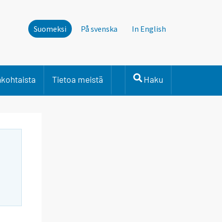
Suomeksi
På svenska
In English
nkohtaista
Tietoa meistä
Haku