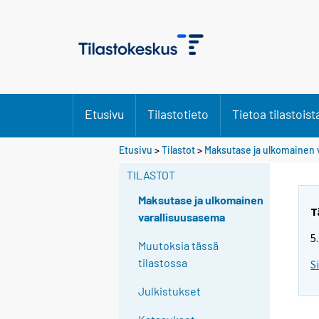
Etusivu
Tilastotieto
Tietoa tilastoist
Etusivu
>
Tilastot
>
Maksutase ja ulkomainen 
TILASTOT
Maksutase ja ulkomainen
T
varallisuusasema
5
Muutoksia tässä
tilastossa
S
Julkistukset