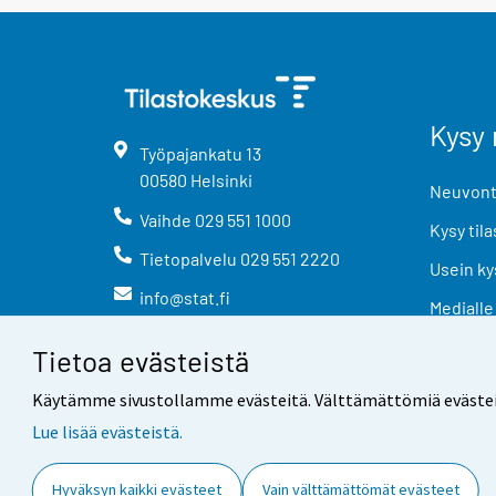
Kysy 
Työpajankatu
13
00580
Helsinki
Neuvonta
Vaihde
029 551 1000
Kysy tila
Tietopalvelu
029 551 2220
Usein ky
info@stat.fi
Medialle
Tietoa evästeistä
Käytämme sivustollamme evästeitä. Välttämättömiä evästeitä t
Lue lisää evästeistä.
Yhteystiedot
Palaute
Hyväksyn kaikki evästeet
Vain välttämättömät evästeet