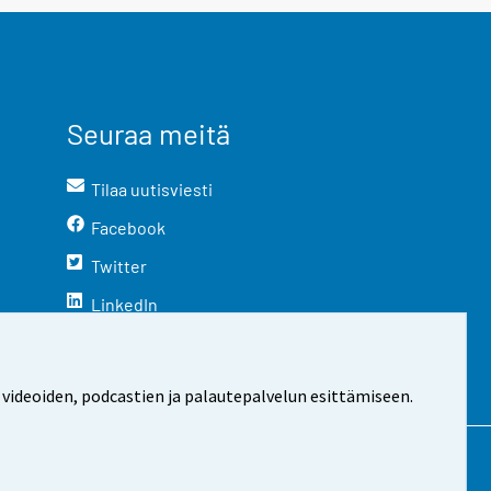
Seuraa meitä
Tilaa uutisviesti
Facebook
Twitter
LinkedIn
YouTube
Instagram
 videoiden, podcastien ja palautepalvelun esittämiseen.
stosta
Evästeasetukset