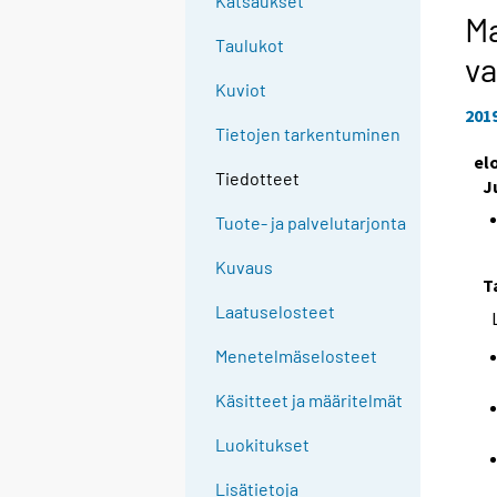
Katsaukset
Ma
Taulukot
va
Kuviot
201
Tietojen tarkentuminen
el
Tiedotteet
J
Tuote- ja palvelutarjonta
Kuvaus
T
Laatuselosteet
Menetelmäselosteet
Käsitteet ja määritelmät
Luokitukset
Lisätietoja