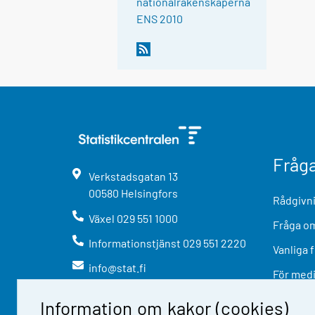
nationalräkenskaperna
ENS 2010
Fråg
Verkstadsgatan
13
00580
Helsingfors
Rådgivni
Växel
029 551 1000
Fråga om
Informationstjänst
029 551 2220
Vanliga 
info@stat.fi
För med
Information om kakor (cookies)