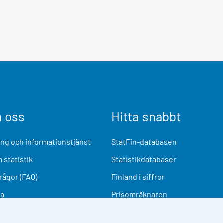
a oss
Hitta snabbt
ng och informationstjänst
StatFin-databasen
 statistik
Statistikdatabaser
frågor (FAQ)
Finland i siffror
ia
Prisomräknaren
Kommande publiceringar