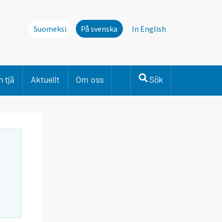
Suomeksi
På svenska
In English
 tjä
Aktuellt
Om oss
Sök