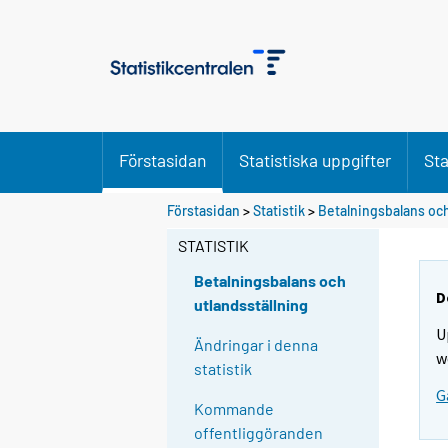
Förstasidan
Statistiska uppgifter
Sta
Förstasidan
>
Statistik
>
Betalningsbalans och
STATISTIK
Betalningsbalans och
D
utlandsställning
U
Ändringar i denna
w
statistik
G
Kommande
offentliggöranden