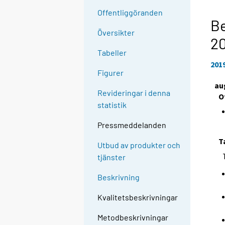
Offentliggöranden
Be
Översikter
2
Tabeller
201
Figurer
au
Revideringar i denna
O
statistik
Pressmeddelanden
T
Utbud av produkter och
tjänster
Beskrivning
Kvalitetsbeskrivningar
Metodbeskrivningar