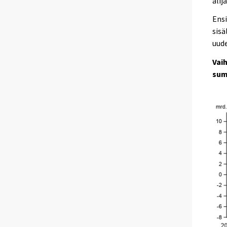
alij
Ensi
sisä
uude
Vai
su