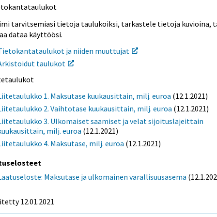
etokantataulukot
mi tarvitsemiasi tietoja taulukoiksi, tarkastele tietoja kuvioina, t
aa dataa käyttöösi.
Tietokantataulukot ja niiden muuttujat
Arkistoidut taulukot
itetaulukot
Liitetaulukko 1. Maksutase kuukausittain, milj. euroa
(12.1.2021)
Liitetaulukko 2. Vaihtotase kuukausittain, milj. euroa
(12.1.2021)
Liitetaulukko 3. Ulkomaiset saamiset ja velat sijoituslajeittain
kuukausittain, milj. euroa
(12.1.2021)
Liitetaulukko 4. Maksutase, milj. euroa
(12.1.2021)
tuselosteet
Laatuseloste: Maksutase ja ulkomainen varallisuusasema
(12.1.202
itetty 12.01.2021