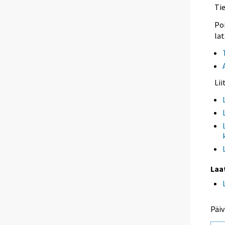
Ti
Poi
lat
Li
Laa
Päiv