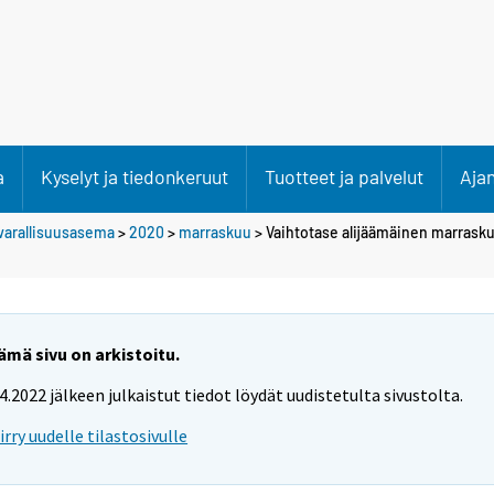
a
Kyselyt ja tiedonkeruut
Tuotteet ja palvelut
Aja
varallisuusasema
>
2020
>
marraskuu
> Vaihtotase alijäämäinen marrask
ämä sivu on arkistoitu.
.4.2022 jälkeen julkaistut tiedot löydät uudistetulta sivustolta.
iirry uudelle tilastosivulle