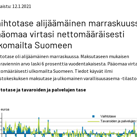
aistu: 12.1.2021
ihtotase alijäämäinen marraskuus
äomaa virtasi nettomääräisesti
lkomailta Suomeen
htotase oli alijäämäinen marraskuussa. Maksutaseen mukaisen
raviennin arvo laski 6 prosenttia vuodentakaisesta. Pääomaa virta
omääräisesti ulkomailta Suomeen. Tiedot käyvät ilmi
stokeskuksen maksutase ja ulkomainen varallisuusasema -tilasto
totase ja tavaroiden ja palvelujen tase