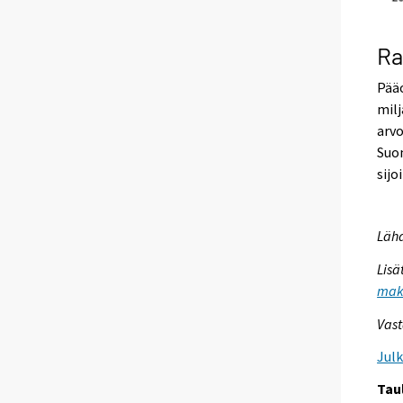
Ra
Pää
milj
arvo
Suo
sijo
Lähd
Lisä
maks
Vast
Jul
Tau