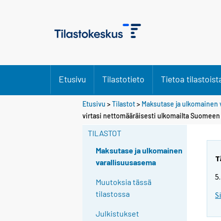
Etusivu
Tilastotieto
Tietoa tilastoist
Etusivu
>
Tilastot
>
Maksutase ja ulkomainen 
Y
Y
virtasi nettomääräisesti ulkomailta Suomeen
o
o
u
u
TILASTOT
a
a
r
r
Maksutase ja ulkomainen
e
e
T
varallisuusasema
m
m
5
o
o
Muutoksia tässä
v
v
tilastossa
S
i
i
n
n
Julkistukset
g
g