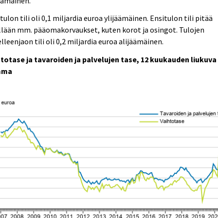
äämäinen.
tulon tili oli 0,1 miljardia euroa ylijäämäinen. Ensitulon tili pitää
llään mm. pääomakorvaukset, kuten korot ja osingot. Tulojen
lleenjaon tili oli 0,2 miljardia euroa alijäämäinen.
htotase ja tavaroiden ja palvelujen tase, 12 kuukauden liukuva
mma