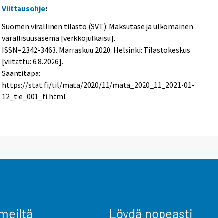
Viittausohje
:
Suomen virallinen tilasto (SVT): Maksutase ja ulkomainen
varallisuusasema [verkkojulkaisu].
ISSN=2342-3463.
Marraskuu
2020. Helsinki: Tilastokeskus
[viitattu: 6.8.2026].
Saantitapa:
https://stat.fi/til/mata/2020/11/mata_2020_11_2021-01-
12_tie_001_fi.html
meiltä
Löydä nopeasti