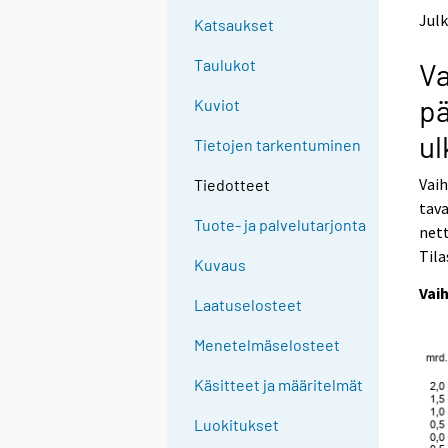
t
t
Julk
Katsaukset
o
o
a
a
Taulukot
Va
n
n
o
o
pä
Kuviot
t
t
h
h
u
Tietojen tarkentuminen
e
e
r
r
Vai
Tiedotteet
s
s
tava
e
e
Tuote- ja palvelutarjonta
nett
r
r
v
v
Tila
Kuvaus
i
i
Vaih
c
c
Laatuselosteet
e
e
.
.
Menetelmäselosteet
Käsitteet ja määritelmät
Luokitukset