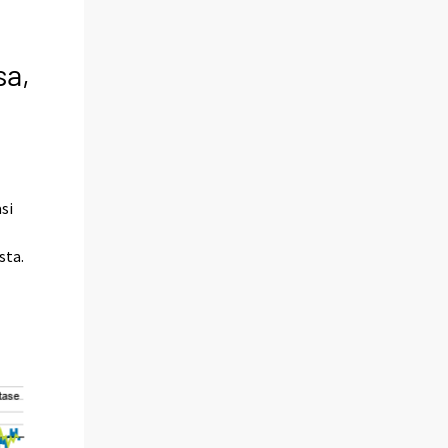
sa,
si
sta.