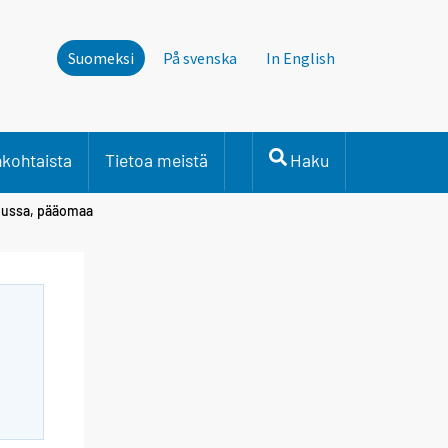
Suomeksi
På svenska
In English
nkohtaista
Tietoa meistä
Haku
uussa, pääomaa