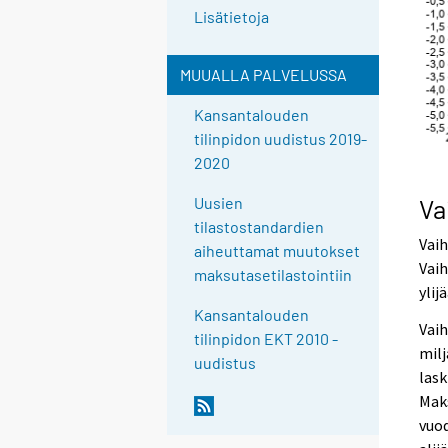
Lisätietoja
MUUALLA PALVELUSSA
Kansantalouden
tilinpidon uudistus 2019-
2020
Va
Uusien
tilastostandardien
Vaih
aiheuttamat muutokset
Vaih
maksutasetilastointiin
ylij
Kansantalouden
Vai
tilinpidon EKT 2010 -
milj
uudistus
lask
Maks
vuod