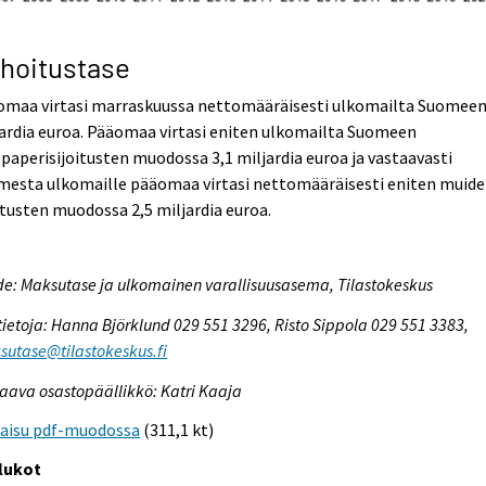
hoitustase
omaa virtasi marraskuussa nettomääräisesti ulkomailta Suomeen
ardia euroa. Pääomaa virtasi eniten ulkomailta Suomeen
paperisijoitusten muodossa 3,1 miljardia euroa ja vastaavasti
mesta ulkomaille pääomaa virtasi nettomääräisesti eniten muid
itusten muodossa 2,5 miljardia euroa.
e: Maksutase ja ulkomainen varallisuusasema, Tilastokeskus
tietoja: Hanna Björklund 029 551 3296, Risto Sippola 029 551 3383,
utase@tilastokeskus.fi
aava osastopäällikkö: Katri Kaaja
kaisu pdf-muodossa
(311,1 kt)
lukot