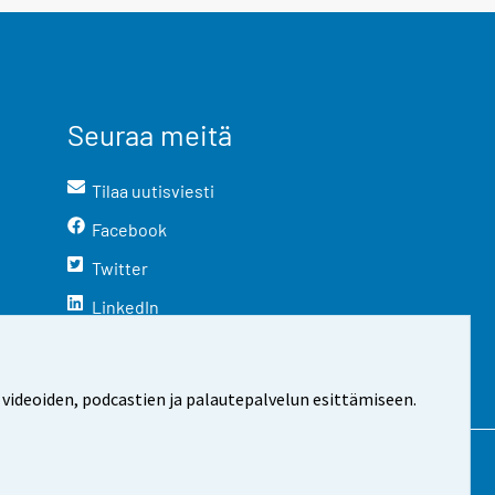
Seuraa meitä
Tilaa uutisviesti
Facebook
Twitter
LinkedIn
YouTube
Instagram
 videoiden, podcastien ja palautepalvelun esittämiseen.
stosta
Evästeasetukset