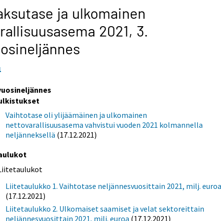
ksutase ja ulkomainen
rallisuusasema 2021,
3.
osineljännes
1
 vuosineljännes
ulkistukset
Vaihtotase oli ylijäämäinen ja ulkomainen
nettovarallisuusasema vahvistui vuoden 2021 kolmannella
neljänneksellä
(17.12.2021)
aulukot
Liitetaulukot
Liitetaulukko 1. Vaihtotase neljännesvuosittain 2021, milj. euro
(17.12.2021)
Liitetaulukko 2. Ulkomaiset saamiset ja velat sektoreittain
neljännesvuosittain 2021, milj. euroa
(17.12.2021)