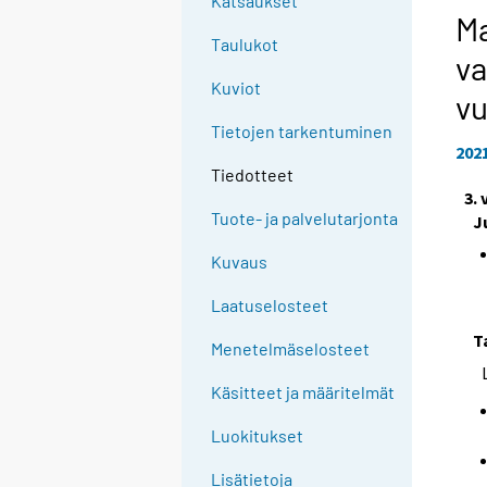
Katsaukset
Ma
Taulukot
va
Kuviot
vu
Tietojen tarkentuminen
202
Tiedotteet
3.
Tuote- ja palvelutarjonta
J
Kuvaus
Laatuselosteet
T
Menetelmäselosteet
Käsitteet ja määritelmät
Luokitukset
Lisätietoja