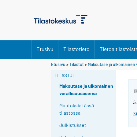
Etusivu
Tilastotieto
Tietoa tilastoist
Etusivu
>
Tilastot
>
Maksutase ja ulkomainen 
TILASTOT
Maksutase ja ulkomainen
T
varallisuusasema
5
Muutoksia tässä
tilastossa
S
Julkistukset