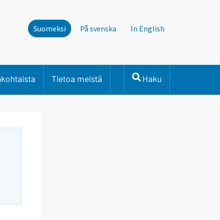
Suomeksi
På svenska
In English
nkohtaista
Tietoa meistä
Haku