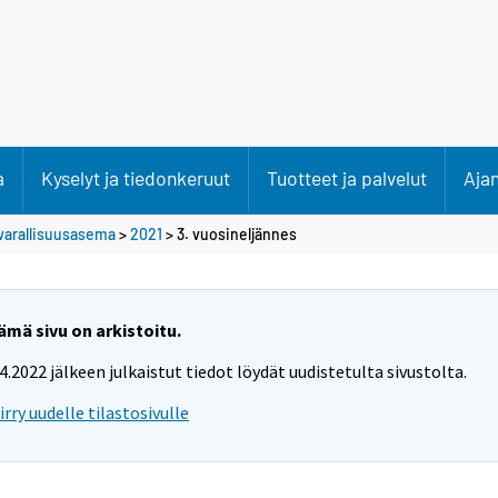
a
Kyselyt ja tiedonkeruut
Tuotteet ja palvelut
Aja
varallisuusasema
>
2021
>
3. vuosineljännes
ämä sivu on arkistoitu.
.4.2022 jälkeen julkaistut tiedot löydät uudistetulta sivustolta.
iirry uudelle tilastosivulle