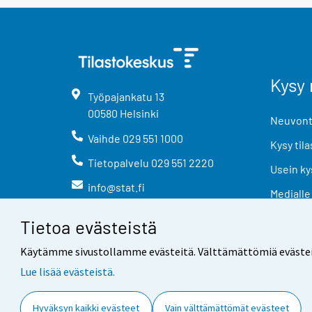
Kysy 
Työpajankatu
13
00580
Helsinki
Neuvonta
Vaihde
029 551 1000
Kysy tila
Tietopalvelu
029 551 2220
Usein ky
info@stat.fi
Medialle
Tietoa evästeistä
Käytämme sivustollamme evästeitä. Välttämättömiä evästeitä t
Lue lisää evästeistä.
Yhteystiedot
Palaute
Hyväksyn kaikki evästeet
Vain välttämättömät evästeet