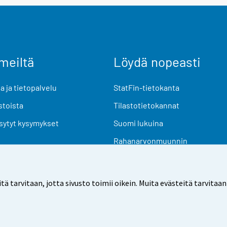
meiltä
Löydä nopeasti
 ja tietopalvelu
StatFin-tietokanta
stoista
Tilastotietokannat
sytyt kysymykset
Suomi lukuina
Rahanarvonmuunnin
Tulevat julkaisut
Tutkimusaineistot
arvitaan, jotta sivusto toimii oikein. Muita evästeitä tarvitaan
Käyttöehdot
Tietosuoja
Saavutettavuus
Tietoa sivu