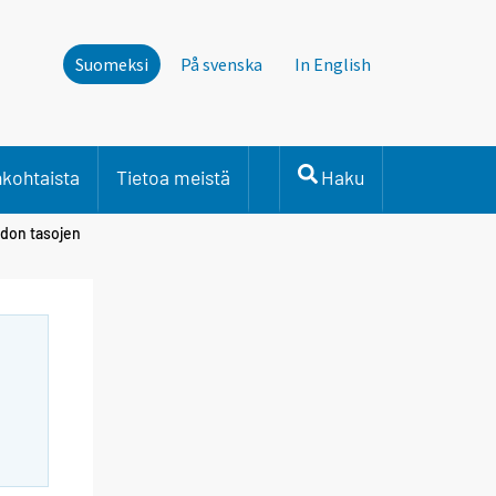
Suomeksi
På svenska
In English
nkohtaista
Tietoa meistä
Haku
don tasojen