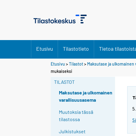
Etusivu
Tilastotieto
Tietoa tilastoist
Etusivu
>
Tilastot
>
Maksutase ja ulkomainen 
mukaiseksi
TILASTOT
Maksutase ja ulkomainen
T
varallisuusasema
5
Muutoksia tässä
tilastossa
S
Julkistukset