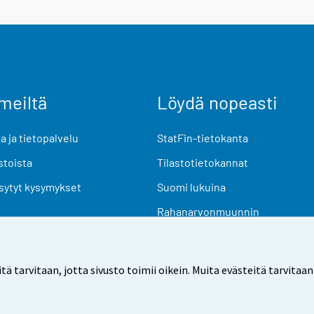
meiltä
Löydä nopeasti
 ja tietopalvelu
StatFin-tietokanta
stoista
Tilastotietokannat
sytyt kysymykset
Suomi lukuina
Rahanarvonmuunnin
Tulevat julkaisut
Tutkimusaineistot
arvitaan, jotta sivusto toimii oikein. Muita evästeitä tarvitaan