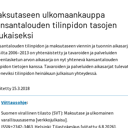
aksutaseen ulkomaankauppa
nsantalouden tilinpidon tasojen
ukaiseksi
antalouden tilinpidon ja maksutaseen viennin ja tuonnin aikasar
ilta 2006–2013 on yhtenäistetty ja tavaroiden ja palveluiden
eenlasketun arvon aikasarja on nyt yhtenevä kansantalouden
npidon tietojen kanssa. Tavaroiden ja palveluiden aikasarjat tuleva
neviksi tilinpidon heinäkuun julkaisun yhteydessä.
itetty 15.3.2018
Viittausohje
:
Suomen virallinen tilasto (SVT): Maksutase ja ulkomainen
varallisuusasema [verkkojulkaisu].
ISSN=2342-3463. Helsinki: Tilastokeskus [viitattu: 6.8.2026].