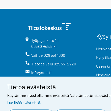
Kysy 
Työpajankatu
13
00580
Helsinki
Neuvonta
Vaihde
029 551 1000
Kysy tila
Tietopalvelu
029 551 2220
Usein ky
info@stat.fi
Medialle
Tietoa evästeistä
Käytämme sivustollamme evästeitä. Välttämättömiä evästeitä t
Lue lisää evästeistä.