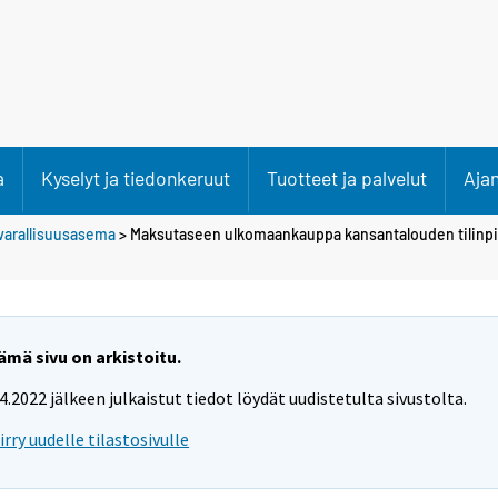
a
Kyselyt ja tiedonkeruut
Tuotteet ja palvelut
Aja
varallisuusasema
> Maksutaseen ulkomaankauppa kansantalouden tilinpi
ämä sivu on arkistoitu.
.4.2022 jälkeen julkaistut tiedot löydät uudistetulta sivustolta.
iirry uudelle tilastosivulle