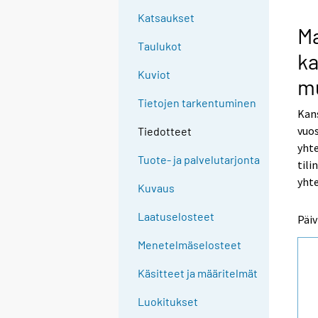
Katsaukset
M
Taulukot
ka
Kuviot
m
Tietojen tarkentuminen
Kans
vuos
Tiedotteet
yht
Tuote- ja palvelutarjonta
tili
yhte
Kuvaus
Laatuselosteet
Päiv
Menetelmäselosteet
Käsitteet ja määritelmät
Luokitukset