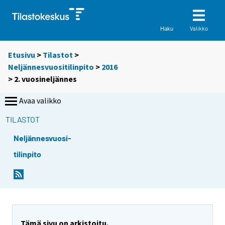
Valikko
Haku
Etusivu
>
Tilastot
>
Neljännesvuositilinpito
>
2016
>
2. vuosineljännes
Avaa valikko
TILASTOT
Neljännesvuosi-
tilinpito
Tämä sivu on arkistoitu.