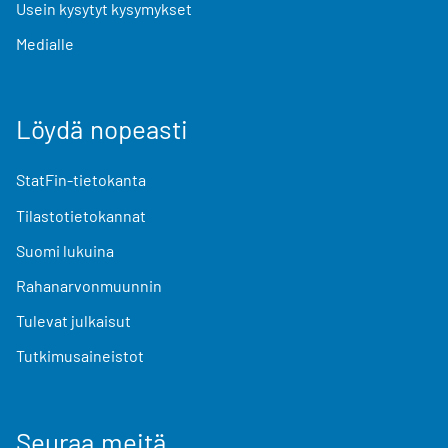
Usein kysytyt kysymykset
Medialle
Löydä nopeasti
StatFin-tietokanta
Tilastotietokannat
Suomi lukuina
Rahanarvonmuunnin
Tulevat julkaisut
Tutkimusaineistot
Seuraa meitä