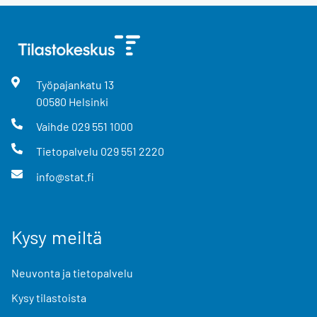
Työpajankatu
13
00580
Helsinki
Vaihde
029 551 1000
Tietopalvelu
029 551 2220
info@stat.fi
Kysy meiltä
Neuvonta ja tietopalvelu
Kysy tilastoista