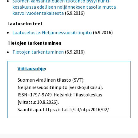
Suomen kansantalouden tuotanto pysyi huhti-
kesäkuussa edellisen neljänneksen tasolla mutta
kasvoi vuodentakaisesta
(6.9.2016)
Laatuselosteet
Laatuseloste: Neljännesvuositilinpito
(6.9.2016)
Tietojen tarkentuminen
Tietojen tarkentuminen
(6.9.2016)
Viittausohje
:
Suomen virallinen tilasto (SVT):
Neljännesvuositilinpito [verkkojulkaisu].
ISSN=1797-9749. Helsinki: Tilastokeskus
[viitattu: 10.8.2026].
Saantitapa: https://stat.fi/til/ntp/2016/02/