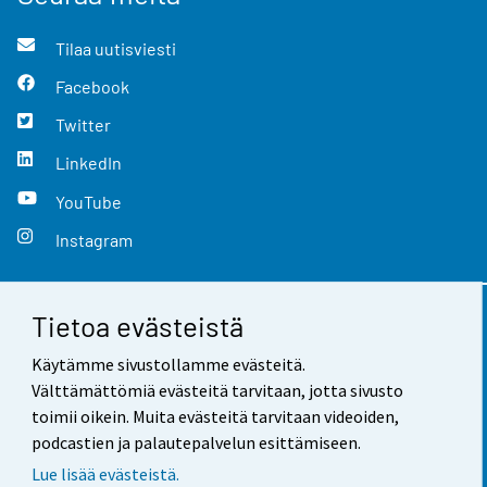
Tilaa uutisviesti
Facebook
Twitter
LinkedIn
YouTube
Instagram
Tietoa evästeistä
Yhteystiedot
Käytämme sivustollamme evästeitä.
Palaute
Välttämättömiä evästeitä tarvitaan, jotta sivusto
toimii oikein. Muita evästeitä tarvitaan videoiden,
Käyttöehdot
podcastien ja palautepalvelun esittämiseen.
Tietosuoja
Lue lisää evästeistä.