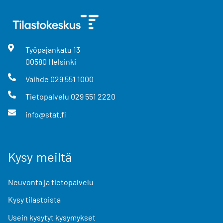
Työpajankatu
13
00580
Helsinki
Vaihde
029 551 1000
Tietopalvelu
029 551 2220
info@stat.fi
Kysy meiltä
Neuvonta ja tietopalvelu
Kysy tilastoista
Usein kysytyt kysymykset