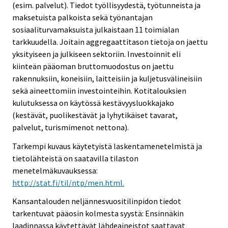
(esim. palvelut). Tiedot työllisyydestä, työtunneista ja
maksetuista palkoista sekä työnantajan
sosiaaliturvamaksuista julkaistaan 11 toimialan
tarkkuudella. Joitain aggregaattitason tietoja on jaettu
yksityiseen ja julkiseen sektoriin. Investoinnit eli
kiinteän pääoman bruttomuodostus on jaettu
rakennuksiin, koneisiin, laitteisiin ja kuljetusvälineisiin
sekä aineettomiin investointeihin. Kotitalouksien
kulutuksessa on käytössä kestävyysluokkajako
(kestävät, puolikestävät ja lyhytikäiset tavarat,
palvelut, turismimenot nettona).
Tarkempi kuvaus käytetyistä laskentamenetelmistä ja
tietolähteistä on saatavilla tilaston
menetelmäkuvauksessa:
http://stat.fi/til/ntp/men.html.
Kansantalouden neljännesvuositilinpidon tiedot
tarkentuvat pääosin kolmesta syystä: Ensinnäkin
laadinnassa käytettävät lähdeaineistot saattavat