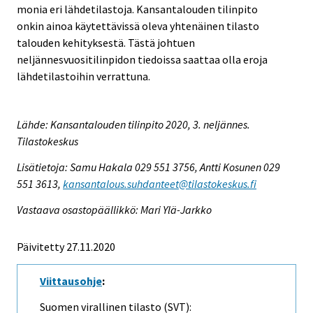
monia eri lähdetilastoja. Kansantalouden tilinpito
onkin ainoa käytettävissä oleva yhtenäinen tilasto
talouden kehityksestä. Tästä johtuen
neljännesvuositilinpidon tiedoissa saattaa olla eroja
lähdetilastoihin verrattuna.
Lähde: Kansantalouden tilinpito 2020, 3. neljännes.
Tilastokeskus
Lisätietoja: Samu Hakala 029 551 3756, Antti Kosunen 029
551 3613,
kansantalous.suhdanteet@tilastokeskus.fi
Vastaava osastopäällikkö: Mari Ylä-Jarkko
Päivitetty 27.11.2020
Viittausohje
:
Suomen virallinen tilasto (SVT):