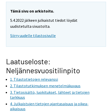
Tämä sivu on arkistoitu.
5.4.2022 jälkeen julkaistut tiedot löydät
uudistetulta sivustolta.
Siirry uudelle tilastosivulle
Laatuseloste:
Neljännesvuositilinpito
1. Tilastotietojen relevanssi
2. Tilastotutkimuksen menetelmäkuvaus
3. Tietosisältö, luokitukset, lähteet ja tietojen
tarkkuus
4. Julkaistujen tietojen ajantasaisuus ja oikea-
aikaisuus