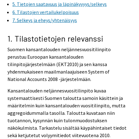
5. Tietojen saatavuus ja läpinäkyvyys/selkeys
6. Tilastojen vertailukelpoisuus
7. Selkeys ja eheys/yhtenäisyys
1. Tilastotietojen relevanssi
Suomen kansantalouden neljännesvuositilinpito
perustuu Euroopan kansantalouden
tilinpitojärjestelmään (EKT2010) ja sen kanssa
yhdenmukaiseen maailmanlaajuiseen System of
National Accounts 2008 -järjestelmään.
Kansantalouden neljännesvuositilinpito kuvaa
systemaattisesti Suomen taloutta samoin käsittein ja
määritelmin kuin kansantalouden vuositilinpito, mutta
aggregoidummalla tasolla. Taloutta kuvataan niin
tuotannon, kysynnän kuin tulonmuodostuksen
näkökulmista. Tarkastelu sisältää käypähintaiset tiedot
sekä ketjutetut volyymitiedot viitevuotena 2010.