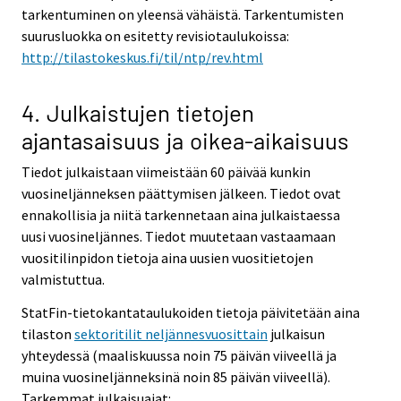
tarkentuminen on yleensä vähäistä. Tarkentumisten
suurusluokka on esitetty revisiotaulukoissa:
http://tilastokeskus.fi/til/ntp/rev.html
4. Julkaistujen tietojen
ajantasaisuus ja oikea-aikaisuus
Tiedot julkaistaan viimeistään 60 päivää kunkin
vuosineljänneksen päättymisen jälkeen. Tiedot ovat
ennakollisia ja niitä tarkennetaan aina julkaistaessa
uusi vuosineljännes. Tiedot muutetaan vastaamaan
vuositilinpidon tietoja aina uusien vuositietojen
valmistuttua.
StatFin-tietokantataulukoiden tietoja päivitetään aina
tilaston
sektoritilit neljännesvuosittain
julkaisun
yhteydessä (maaliskuussa noin 75 päivän viiveellä ja
muina vuosineljänneksinä noin 85 päivän viiveellä).
Tarkemmat julkaisuajat: