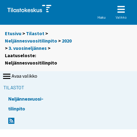
Valikko
Haku
Etusivu
>
Tilastot
>
Neljännesvuositilinpito
>
2020
>
3. vuosineljännes
>
Laatuseloste:
Neljännesvuositilinpito
Avaa valikko
TILASTOT
Neljännesvuosi-
tilinpito