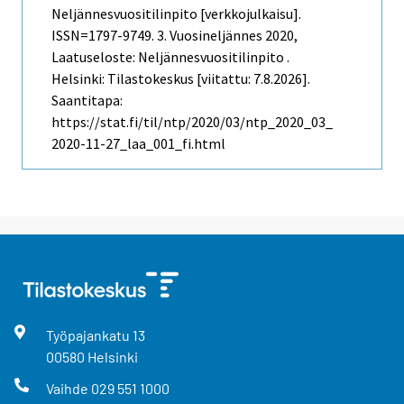
Neljännesvuositilinpito [verkkojulkaisu].
ISSN=1797-9749.
3. Vuosineljännes
2020,
Laatuseloste: Neljännesvuositilinpito .
Helsinki: Tilastokeskus [viitattu: 7.8.2026].
Saantitapa:
https://stat.fi/til/ntp/2020/03/ntp_2020_03_
2020-11-27_laa_001_fi.html
Työpajankatu
13
00580
Helsinki
Vaihde
029 551 1000