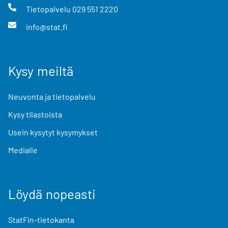
Tietopalvelu
029 551 2220
info@stat.fi
Kysy meiltä
Neuvonta ja tietopalvelu
Kysy tilastoista
Usein kysytyt kysymykset
Medialle
Löydä nopeasti
StatFin-tietokanta