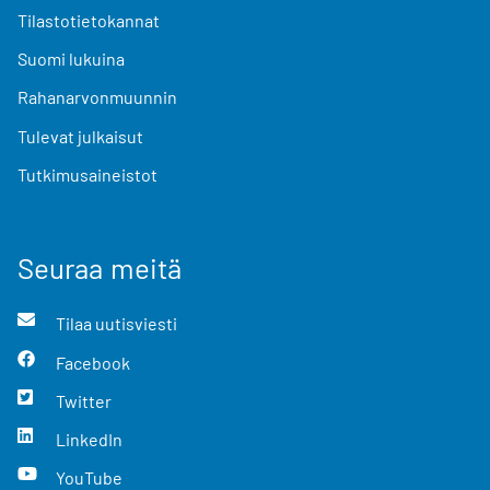
Tilastotietokannat
Suomi lukuina
Rahanarvonmuunnin
Tulevat julkaisut
Tutkimusaineistot
Seuraa meitä
Tilaa uutisviesti
Facebook
Twitter
LinkedIn
YouTube