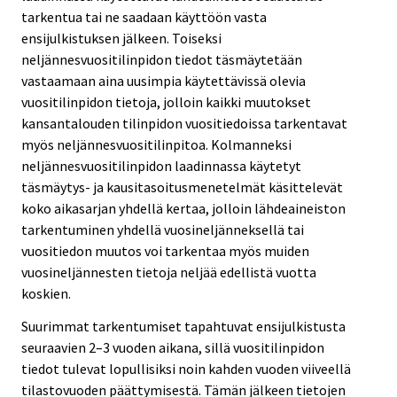
tarkentua tai ne saadaan käyttöön vasta
ensijulkistuksen jälkeen. Toiseksi
neljännesvuositilinpidon tiedot täsmäytetään
vastaamaan aina uusimpia käytettävissä olevia
vuositilinpidon tietoja, jolloin kaikki muutokset
kansantalouden tilinpidon vuositiedoissa tarkentavat
myös neljännesvuositilinpitoa. Kolmanneksi
neljännesvuositilinpidon laadinnassa käytetyt
täsmäytys- ja kausitasoitusmenetelmät käsittelevät
koko aikasarjan yhdellä kertaa, jolloin lähdeaineiston
tarkentuminen yhdellä vuosineljänneksellä tai
vuositiedon muutos voi tarkentaa myös muiden
vuosineljännesten tietoja neljää edellistä vuotta
koskien.
Suurimmat tarkentumiset tapahtuvat ensijulkistusta
seuraavien 2–3 vuoden aikana, sillä vuositilinpidon
tiedot tulevat lopullisiksi noin kahden vuoden viiveellä
tilastovuoden päättymisestä. Tämän jälkeen tietojen