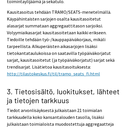
toimintaylijäämä ja sekatulo.
Kausitasoitus tehdään TRAMO/SEATS-menetelmällä.
Käypähintaisten sarjojen osalta kausitasoitetut
alasarjat summataan aggregaattitason sarjoiksi.
Volyymiaikasarjat kausitasoitetaan kaikki erikseen.
Tiedoille tehdään työ-/kauppapäiväkorjaus, mikäli
tarpeellista. Alkuperäisten aikasarjojen lisäksi
tietokantataulukoissa on saatavilla työpäiväkorjatut
sarjat, kausitasoitetut (ja työpäiväkorjatut) sarjat sekä
trendisarjat. Lisätietoa kausitasoituksesta:
http://tilastokeskus.fi/til/tramo_seats_fi.html
3. Tietosisältö, luokitukset, lähteet
ja tietojen tarkkuus
Tiedot arvonlisäyksestä julkaistaan 21 toimialan
tarkkuudella koko kansantalouden tasolla, lisäksi
julkaistaan toimialoista muodostettuja aggregaatteja