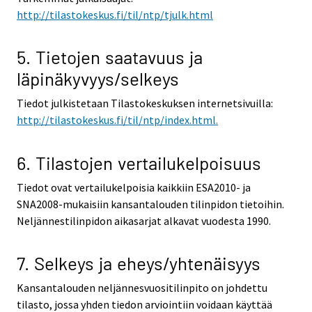
http://tilastokeskus.fi/til/ntp/tjulk.html
5. Tietojen saatavuus ja
läpinäkyvyys/selkeys
Tiedot julkistetaan Tilastokeskuksen internetsivuilla:
http://tilastokeskus.fi/til/ntp/index.html.
6. Tilastojen vertailukelpoisuus
Tiedot ovat vertailukelpoisia kaikkiin ESA2010- ja
SNA2008-mukaisiin kansantalouden tilinpidon tietoihin.
Neljännestilinpidon aikasarjat alkavat vuodesta 1990.
7. Selkeys ja eheys/yhtenäisyys
Kansantalouden neljännesvuositilinpito on johdettu
tilasto, jossa yhden tiedon arviointiin voidaan käyttää