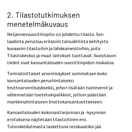
2. Tilastotutkimuksen
menetelmäkuvaus
Neljännesvuositilinpito on johdettu tilasto. Sen
laadinta perustuu erilaisiin taloudellista kehitystä
kuvaaviin tilastoihin ja lähdeaineistoihin, joita
Tilastokeskus ja muut laitokset tuottavat. Vuositason
tiedot ovat kansantalouden vuositilinpidon mukaisia.
Toimialoittaiset arvonlisäykset summataan koko
kansantalouden perushintaiseksi
bruttoarvonlisäykseksi, johon lisätään tuoteverot ja
vähennetään tuotetukipalkkiot, jolloin päästään
markkinahintaiseen bruttokansantuotteeseen.
Kansantalouden kokonaistarjonnan ja -kysynnän
erotuksena näytetään tilastollinen ero.
Tulonäkökulmasta laskettuna residuaaliksi jää