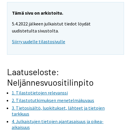
Tämä sivu on arkistoitu.
5.4.2022 jälkeen julkaistut tiedot löydät
uudistetulta sivustolta.
Siirry uudelle tilastosivulle
Laatuseloste:
Neljännesvuositilinpito
1. Tilastotietojen relevanssi
2. Tilastotutkimuksen menetelmäkuvaus
3. Tietosisältö, luokitukset, lähteet ja tietojen
tarkkuus
4. Julkaistujen tietojen ajantasaisuus ja oikea-
aikaisuus