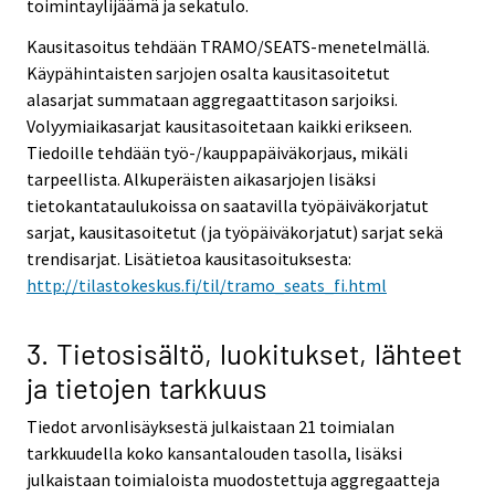
toimintaylijäämä ja sekatulo.
Kausitasoitus tehdään TRAMO/SEATS-menetelmällä.
Käypähintaisten sarjojen osalta kausitasoitetut
alasarjat summataan aggregaattitason sarjoiksi.
Volyymiaikasarjat kausitasoitetaan kaikki erikseen.
Tiedoille tehdään työ-/kauppapäiväkorjaus, mikäli
tarpeellista. Alkuperäisten aikasarjojen lisäksi
tietokantataulukoissa on saatavilla työpäiväkorjatut
sarjat, kausitasoitetut (ja työpäiväkorjatut) sarjat sekä
trendisarjat. Lisätietoa kausitasoituksesta:
http://tilastokeskus.fi/til/tramo_seats_fi.html
3. Tietosisältö, luokitukset, lähteet
ja tietojen tarkkuus
Tiedot arvonlisäyksestä julkaistaan 21 toimialan
tarkkuudella koko kansantalouden tasolla, lisäksi
julkaistaan toimialoista muodostettuja aggregaatteja