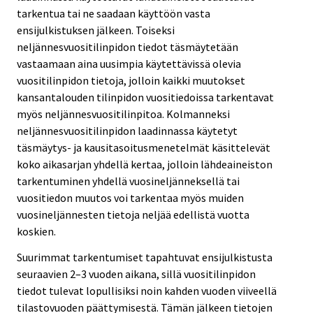
tarkentua tai ne saadaan käyttöön vasta
ensijulkistuksen jälkeen. Toiseksi
neljännesvuositilinpidon tiedot täsmäytetään
vastaamaan aina uusimpia käytettävissä olevia
vuositilinpidon tietoja, jolloin kaikki muutokset
kansantalouden tilinpidon vuositiedoissa tarkentavat
myös neljännesvuositilinpitoa. Kolmanneksi
neljännesvuositilinpidon laadinnassa käytetyt
täsmäytys- ja kausitasoitusmenetelmät käsittelevät
koko aikasarjan yhdellä kertaa, jolloin lähdeaineiston
tarkentuminen yhdellä vuosineljänneksellä tai
vuositiedon muutos voi tarkentaa myös muiden
vuosineljännesten tietoja neljää edellistä vuotta
koskien.
Suurimmat tarkentumiset tapahtuvat ensijulkistusta
seuraavien 2–3 vuoden aikana, sillä vuositilinpidon
tiedot tulevat lopullisiksi noin kahden vuoden viiveellä
tilastovuoden päättymisestä. Tämän jälkeen tietojen