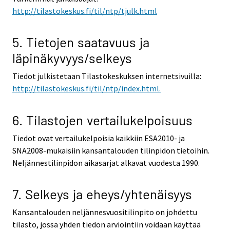
http://tilastokeskus.fi/til/ntp/tjulk.html
5. Tietojen saatavuus ja
läpinäkyvyys/selkeys
Tiedot julkistetaan Tilastokeskuksen internetsivuilla:
http://tilastokeskus.fi/til/ntp/index.html.
6. Tilastojen vertailukelpoisuus
Tiedot ovat vertailukelpoisia kaikkiin ESA2010- ja
SNA2008-mukaisiin kansantalouden tilinpidon tietoihin.
Neljännestilinpidon aikasarjat alkavat vuodesta 1990.
7. Selkeys ja eheys/yhtenäisyys
Kansantalouden neljännesvuositilinpito on johdettu
tilasto, jossa yhden tiedon arviointiin voidaan käyttää