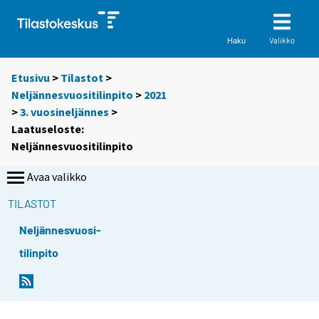
Valikko
Haku
Etusivu
>
Tilastot
>
Neljännesvuositilinpito
>
2021
>
3. vuosineljännes
>
Laatuseloste:
Neljännesvuositilinpito
Avaa valikko
TILASTOT
Neljännesvuosi-
tilinpito