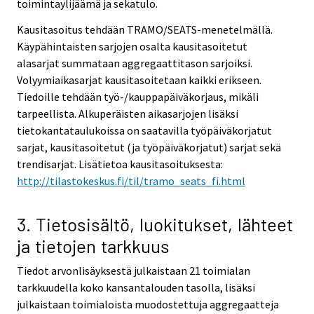
toimintaylijäämä ja sekatulo.
Kausitasoitus tehdään TRAMO/SEATS-menetelmällä.
Käypähintaisten sarjojen osalta kausitasoitetut
alasarjat summataan aggregaattitason sarjoiksi.
Volyymiaikasarjat kausitasoitetaan kaikki erikseen.
Tiedoille tehdään työ-/kauppapäiväkorjaus, mikäli
tarpeellista. Alkuperäisten aikasarjojen lisäksi
tietokantataulukoissa on saatavilla työpäiväkorjatut
sarjat, kausitasoitetut (ja työpäiväkorjatut) sarjat sekä
trendisarjat. Lisätietoa kausitasoituksesta:
http://tilastokeskus.fi/til/tramo_seats_fi.html
3. Tietosisältö, luokitukset, lähteet
ja tietojen tarkkuus
Tiedot arvonlisäyksestä julkaistaan 21 toimialan
tarkkuudella koko kansantalouden tasolla, lisäksi
julkaistaan toimialoista muodostettuja aggregaatteja