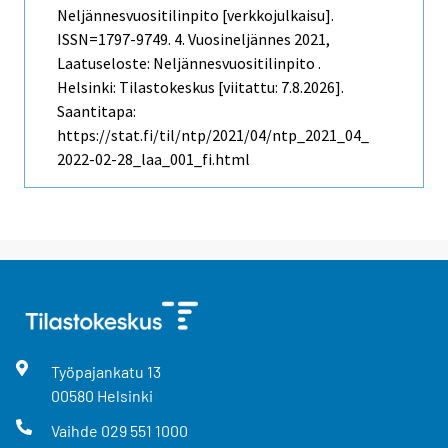
Neljännesvuositilinpito [verkkojulkaisu].
ISSN=1797-9749.
4. Vuosineljännes
2021,
Laatuseloste: Neljännesvuositilinpito .
Helsinki: Tilastokeskus [viitattu: 7.8.2026].
Saantitapa:
https://stat.fi/til/ntp/2021/04/ntp_2021_04_
2022-02-28_laa_001_fi.html
Työpajankatu
13
00580
Helsinki
Vaihde
029 551 1000