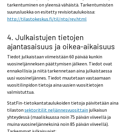
tarkentuminen on yleensä vähäistä. Tarkentumisten
suurusluokka on esitetty revisiotaulukoissa:
http://tilastokeskus.fi/til/ntp/rev.html
4. Julkaistujen tietojen
ajantasaisuus ja oikea-aikaisuus
Tiedot julkaistaan viimeistään 60 päivää kunkin
vuosineljänneksen päättymisen jälkeen. Tiedot ovat
ennakollisia ja niitä tarkennetaan aina julkaistaessa
uusi vuosineljännes. Tiedot muutetaan vastaamaan
vuositilinpidon tietoja aina uusien vuositietojen
valmistuttua.
StatFin-tietokantataulukoiden tietoja päivitetään aina
tilaston
sektoritilit neljännesvuosittain
julkaisun
yhteydessä (maaliskuussa noin 75 päivän viiveellä ja
muina vuosineljänneksinä noin 85 päivän viiveellä).
Tarkemmat julkaisuajat: