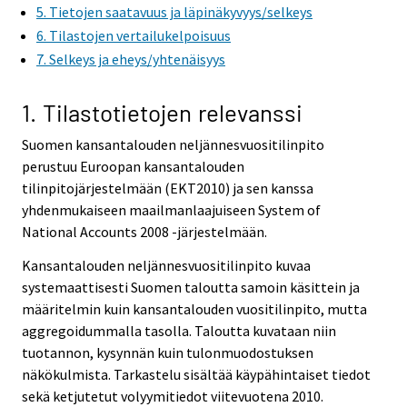
5. Tietojen saatavuus ja läpinäkyvyys/selkeys
6. Tilastojen vertailukelpoisuus
7. Selkeys ja eheys/yhtenäisyys
1. Tilastotietojen relevanssi
Suomen kansantalouden neljännesvuositilinpito
perustuu Euroopan kansantalouden
tilinpitojärjestelmään (EKT2010) ja sen kanssa
yhdenmukaiseen maailmanlaajuiseen System of
National Accounts 2008 -järjestelmään.
Kansantalouden neljännesvuositilinpito kuvaa
systemaattisesti Suomen taloutta samoin käsittein ja
määritelmin kuin kansantalouden vuositilinpito, mutta
aggregoidummalla tasolla. Taloutta kuvataan niin
tuotannon, kysynnän kuin tulonmuodostuksen
näkökulmista. Tarkastelu sisältää käypähintaiset tiedot
sekä ketjutetut volyymitiedot viitevuotena 2010.