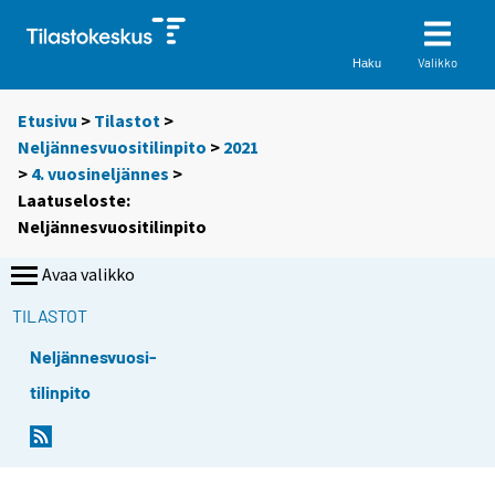
Valikko
Haku
Etusivu
>
Tilastot
>
Neljännesvuositilinpito
>
2021
>
4. vuosineljännes
>
Laatuseloste:
Neljännesvuositilinpito
Avaa valikko
TILASTOT
Neljännesvuosi-
tilinpito