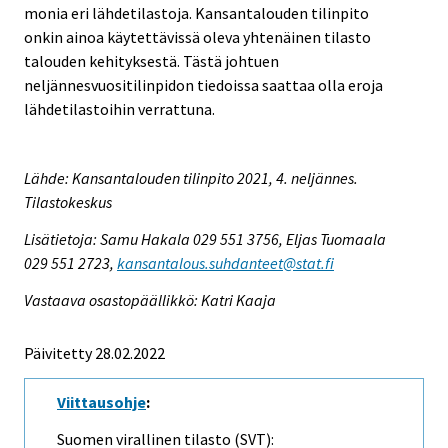
monia eri lähdetilastoja. Kansantalouden tilinpito
onkin ainoa käytettävissä oleva yhtenäinen tilasto
talouden kehityksestä. Tästä johtuen
neljännesvuositilinpidon tiedoissa saattaa olla eroja
lähdetilastoihin verrattuna.
Lähde: Kansantalouden tilinpito 2021, 4. neljännes.
Tilastokeskus
Lisätietoja: Samu Hakala 029 551 3756, Eljas Tuomaala
029 551 2723,
kansantalous.suhdanteet@stat.fi
Vastaava osastopäällikkö: Katri Kaaja
Päivitetty 28.02.2022
Viittausohje
:
Suomen virallinen tilasto (SVT):