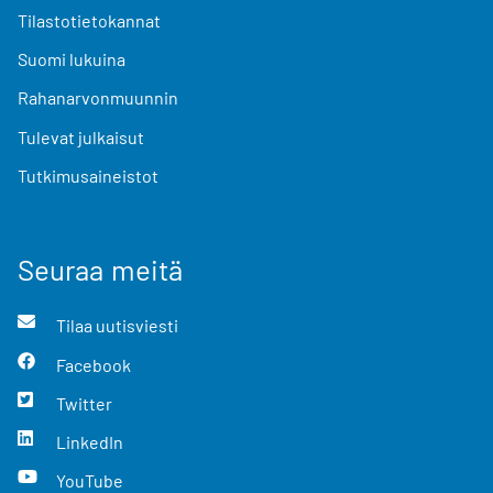
Tilastotietokannat
Suomi lukuina
Rahanarvonmuunnin
Tulevat julkaisut
Tutkimusaineistot
Seuraa meitä
Tilaa uutisviesti
Facebook
Twitter
LinkedIn
YouTube