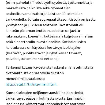
(esim. palvelut). Tiedot työllisyydestä, työtunneista ja
maksetuista palkoista sekä työnantajan
sosiaaliturvamaksuista julkaistaan 11 toimialan
tarkkuudella. Joitain aggregaattitason tietoja on jaettu
yksityiseen ja julkiseen sektoriin. Investoinnit eli
kiinteän pääoman bruttomuodostus on jaettu
rakennuksiin, koneisiin, laitteisiin ja kuljetusvälineisiin
sekä aineettomiin investointeihin. Kotitalouksien
kulutuksessa on käytössä kestävyysluokkajako
(kestävät, puolikestävät ja lyhytikäiset tavarat,
palvelut, turismimenot nettona).
Tarkempi kuvaus käytetyistä laskentamenetelmistä ja
tietolähteistä on saatavilla tilaston
menetelmäkuvauksessa:
http://stat.fi/til/ntp/men.html.
Kansantalouden neljännesvuositilinpidon tiedot
tarkentuvat pääosin kolmesta syystä: Ensinnäkin
laadinnassa käytettävät lähdeaineistot saattavat