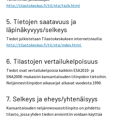
http://tilastokeskus.fi/til/ntp/tjulk.html
5. Tietojen saatavuus ja
läpinäkyvyys/selkeys
Tiedot julkistetaan Tilastokeskuksen internetsivuilla:
http://tilastokeskus.fi/til/ntp/index.html.
6. Tilastojen vertailukelpoisuus
Tiedot ovat vertailukelpoisia kaikkiin ESA2010- ja
SNA2008-mukaisiin kansantalouden tilinpidon tietoihin.
Neljännestilinpidon aikasarjat alkavat vuodesta 1990.
7. Selkeys ja eheys/yhtenäisyys
Kansantalouden neljännesvuositilinpito on johdettu
tilasto, jossa yhden tiedon arviointiin voidaan käyttää