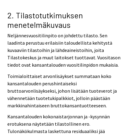
2. Tilastotutkimuksen
menetelmäkuvaus
Neljännesvuositilinpito on johdettu tilasto. Sen
laadinta perustuu erilaisiin taloudellista kehitystä
kuvaaviin tilastoihin ja lähdeaineistoihin, joita
Tilastokeskus ja muut laitokset tuottavat. Vuositason
tiedot ovat kansantalouden vuositilinpidon mukaisia.
Toimialoittaiset arvonlisäykset summataan koko
kansantalouden perushintaiseksi
bruttoarvonlisäykseksi, johon lisätään tuoteverot ja
vähennetään tuotetukipalkkiot, jolloin päästään
markkinahintaiseen bruttokansantuotteeseen.
Kansantalouden kokonaistarjonnan ja -kysynnän
erotuksena näytetään tilastollinen ero.
Tulonäkökulmasta laskettuna residuaaliksi jää