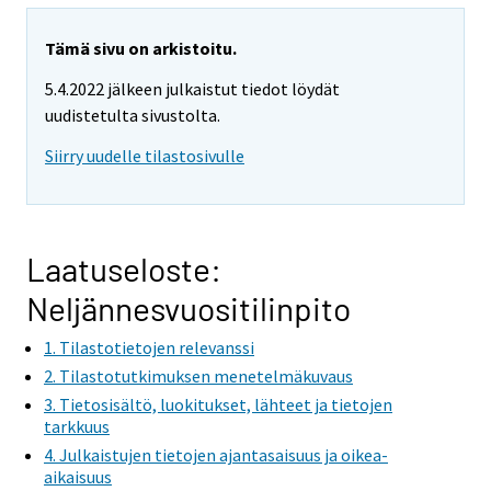
Tämä sivu on arkistoitu.
5.4.2022 jälkeen julkaistut tiedot löydät
uudistetulta sivustolta.
Siirry uudelle tilastosivulle
Laatuseloste:
Neljännesvuositilinpito
1. Tilastotietojen relevanssi
2. Tilastotutkimuksen menetelmäkuvaus
3. Tietosisältö, luokitukset, lähteet ja tietojen
tarkkuus
4. Julkaistujen tietojen ajantasaisuus ja oikea-
aikaisuus