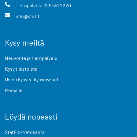
Tietopalvelu
029 551 2220
info@stat.fi
Kysy meiltä
Neuvonta ja tietopalvelu
Kysy tilastoista
Usein kysytyt kysymykset
Medialle
Löydä nopeasti
StatFin-tietokanta