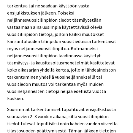
tarkentua tai ne saadaan käyttöön vasta
ensijulkistuksen jälkeen. Toiseksi
neljännesvuositilinpidon tiedot täsmäytetään
vastaamaan aina uusimpia käytettävissä olevia
vuositilinpidon tietoja, jolloin kaikki muutokset
kansantalouden tilinpidon vuositiedoissa tarkentavat
myös neljännesvuositilinpitoa. Kolmanneksi
neljännesvuositilinpidon laadinnassa käytetyt
täsmäytys- ja kausitasoitusmenetelmät käsittelevät
koko aikasarjan yhdellä kertaa, jolloin lähdeaineiston
tarkentuminen yhdellä vuosineljänneksellä tai
vuositiedon muutos voi tarkentaa myös muiden
vuosineljännesten tietoja neljää edellistä vuotta
koskien.
Suurimmat tarkentumiset tapahtuvat ensijulkistusta
seuraavien 2–3 vuoden aikana, sillä vuositilinpidon
tiedot tulevat lopullisiksi noin kahden vuoden viiveellä
tilastovuoden päättymisestä. Tämän jälkeen tietojen