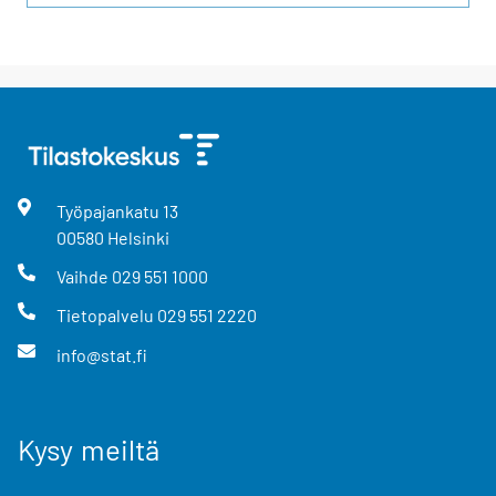
Työpajankatu
13
00580
Helsinki
Vaihde
029 551 1000
Tietopalvelu
029 551 2220
info@stat.fi
Kysy meiltä