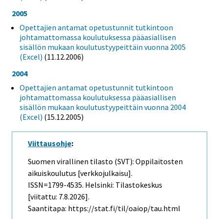
2005
Opettajien antamat opetustunnit tutkintoon
johtamattomassa koulutuksessa pääasiallisen
sisällön mukaan koulutustyypeittäin vuonna 2005
(Excel)
(11.12.2006)
2004
Opettajien antamat opetustunnit tutkintoon
johtamattomassa koulutuksessa pääasiallisen
sisällön mukaan koulutustyypeittäin vuonna 2004
(Excel)
(15.12.2005)
Viittausohje
:
Suomen virallinen tilasto (SVT): Oppilaitosten
aikuiskoulutus [verkkojulkaisu].
ISSN=1799-4535. Helsinki: Tilastokeskus
[viitattu: 7.8.2026].
Saantitapa: https://stat.fi/til/oaiop/tau.html