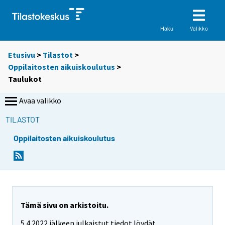
Valikko
Haku
Etusivu
>
Tilastot
>
Oppilaitosten aikuiskoulutus
>
Taulukot
Avaa valikko
TILASTOT
Oppilaitosten aikuiskoulutus
S
S
i
i
i
i
r
r
r
r
y
y
Tämä sivu on arkistoitu.
t
t
5.4.2022 jälkeen julkaistut tiedot löydät
t
t