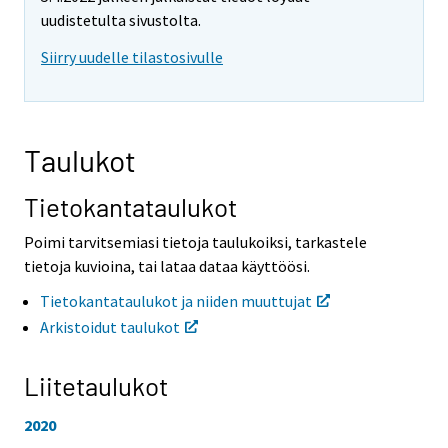
o
o
uudistetulta sivustolta.
i
i
Siirry uudelle tilastosivulle
s
s
e
e
e
e
n
n
p
p
Taulukot
a
a
l
l
v
v
Tietokantataulukot
e
e
l
l
Poimi tarvitsemiasi tietoja taulukoiksi, tarkastele
u
u
tietoja kuvioina, tai lataa dataa käyttöösi.
u
u
n
n
Tietokantataulukot ja niiden muuttujat
.
.
Arkistoidut taulukot
Liitetaulukot
2020