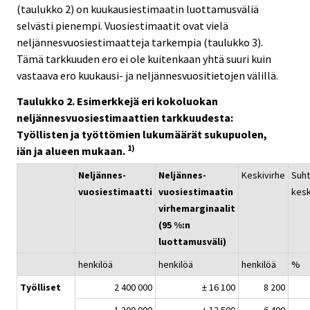
(taulukko 2) on kuukausiestimaatin luottamusväliä
selvästi pienempi. Vuosiestimaatit ovat vielä
neljännesvuosiestimaatteja tarkempia (taulukko 3).
Tämä tarkkuuden ero ei ole kuitenkaan yhtä suuri kuin
vastaava ero kuukausi- ja neljännesvuositietojen välillä.
Taulukko 2. Esimerkkejä eri kokoluokan
neljännesvuosiestimaattien tarkkuudesta:
Työllisten ja työttömien lukumäärät sukupuolen,
1)
iän ja alueen mukaan.
Neljännes-
Neljännes-
Keskivirhe
Suht
vuosiestimaatti
vuosiestimaatin
kesk
virhemarginaalit
(95 %:n
luottamusväli)
henkilöä
henkilöä
henkilöä
%
Työlliset
2 400 000
± 16 100
8 200