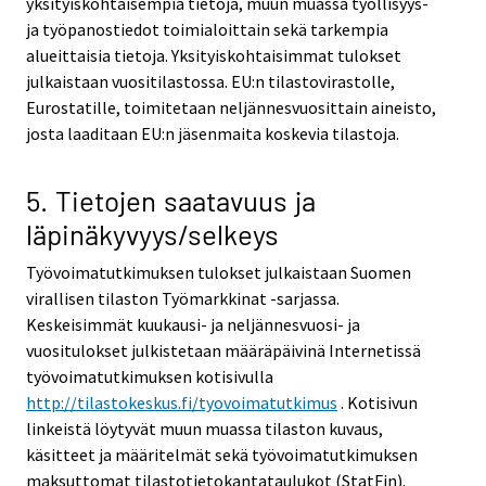
yksityiskohtaisempia tietoja, muun muassa työllisyys-
ja työpanostiedot toimialoittain sekä tarkempia
alueittaisia tietoja. Yksityiskohtaisimmat tulokset
julkaistaan vuositilastossa. EU:n tilastovirastolle,
Eurostatille, toimitetaan neljännesvuosittain aineisto,
josta laaditaan EU:n jäsenmaita koskevia tilastoja.
5. Tietojen saatavuus ja
läpinäkyvyys/selkeys
Työvoimatutkimuksen tulokset julkaistaan Suomen
virallisen tilaston Työmarkkinat -sarjassa.
Keskeisimmät kuukausi- ja neljännesvuosi- ja
vuositulokset julkistetaan määräpäivinä Internetissä
työvoimatutkimuksen kotisivulla
http://tilastokeskus.fi/tyovoimatutkimus
. Kotisivun
linkeistä löytyvät muun muassa tilaston kuvaus,
käsitteet ja määritelmät sekä työvoimatutkimuksen
maksuttomat tilastotietokantataulukot (StatFin).