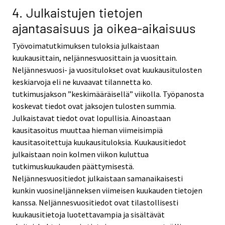
4. Julkaistujen tietojen
ajantasaisuus ja oikea-aikaisuus
Työvoimatutkimuksen tuloksia julkaistaan
kuukausittain, neljännesvuosittain ja vuosittain.
Neljännesvuosi- ja vuositulokset ovat kuukausitulosten
keskiarvoja eli ne kuvaavat tilannetta ko.
tutkimusjakson ”keskimääräisellä” viikolla. Työpanosta
koskevat tiedot ovat jaksojen tulosten summia.
Julkaistavat tiedot ovat lopullisia. Ainoastaan
kausitasoitus muuttaa hieman viimeisimpiä
kausitasoitettuja kuukausituloksia. Kuukausitiedot
julkaistaan noin kolmen viikon kuluttua
tutkimuskuukauden päättymisestä.
Neljännesvuositiedot julkaistaan samanaikaisesti
kunkin vuosineljänneksen viimeisen kuukauden tietojen
kanssa. Neljännesvuositiedot ovat tilastollisesti
kuukausitietoja luotettavampia ja sisältävät