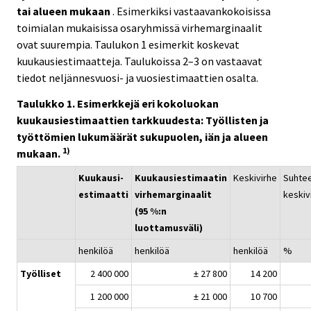
tai alueen mukaan
. Esimerkiksi vastaavankokoisissa
toimialan mukaisissa osaryhmissä virhemarginaalit
ovat suurempia. Taulukon 1 esimerkit koskevat
kuukausiestimaatteja. Taulukoissa 2–3 on vastaavat
tiedot neljännesvuosi- ja vuosiestimaattien osalta.
Taulukko 1. Esimerkkejä eri kokoluokan
kuukausiestimaattien tarkkuudesta: Työllisten ja
työttömien lukumäärät sukupuolen, iän ja alueen
1)
mukaan.
Kuukausi-
Kuukausiestimaatin
Keskivirhe
Suhtee
estimaatti
virhemarginaalit
keskiv
(95 %:n
luottamusväli)
henkilöä
henkilöä
henkilöä
%
Työlliset
2 400 000
± 27 800
14 200
1 200 000
± 21 000
10 700