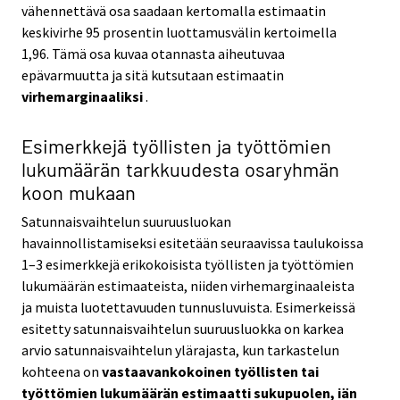
vähennettävä osa saadaan kertomalla estimaatin
keskivirhe 95 prosentin luottamusvälin kertoimella
1,96. Tämä osa kuvaa otannasta aiheutuvaa
epävarmuutta ja sitä kutsutaan estimaatin
virhemarginaaliksi
.
Esimerkkejä työllisten ja työttömien
lukumäärän tarkkuudesta osaryhmän
koon mukaan
Satunnaisvaihtelun suuruusluokan
havainnollistamiseksi esitetään seuraavissa taulukoissa
1–3 esimerkkejä erikokoisista työllisten ja työttömien
lukumäärän estimaateista, niiden virhemarginaaleista
ja muista luotettavuuden tunnusluvuista. Esimerkeissä
esitetty satunnaisvaihtelun suuruusluokka on karkea
arvio satunnaisvaihtelun ylärajasta, kun tarkastelun
kohteena on
vastaavankokoinen työllisten tai
työttömien lukumäärän estimaatti sukupuolen, iän