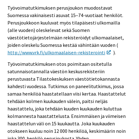
Työvoimatutkimuksen perusjoukon muodostavat
Suomessa vakinaisesti asuvat 15–74-vuotiaat henkilöt.
Perusjoukkoon kuuluvat myös tilapäisesti ulkomailla
(alle vuoden) oleskelevat sekä Suomen
väestötietojärjestelmään rekisteröidyt ulkomaalaiset,
joiden oleskelu Suomessa kestää vähintään vuoden (
http://www.vrk.fi/ulkomaalaisen-rekisterointi
).
Työvoimatutkimuksen otos poimitaan ositetulla
satunnaisotannalla väestön keskusrekisteriin
perustuvasta Tilastokeskuksen väestötietokannasta
kahdesti vuodessa. Tutkimus on paneelitutkimus, jossa
samaa henkilöä haastatellaan viisi kertaa. Haastattelut
tehdään kolmen kuukauden välein, paitsi neljäs
haastattelu, joka tehdään kuuden kuukauden kuluttua
kolmannesta haastattelusta. Ensimmäisen ja viimeisen
haastattelun väli on 15 kuukautta. Joka kuukauden
otokseen kuuluu noin 12 000 henkilöä, keskimäärin noin
joka 300. henkilö perusjoukosta. Yhden