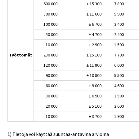
600 000
± 15 300
7 800
300 000
± 11 600
5 900
100 000
± 6 700
3 400
50 000
± 4 700
2 400
10 000
± 2 900
1 500
Työttömät
230 000
± 15 100
7 700
120 000
± 11 800
6 000
90 000
± 10 800
5 500
60 000
± 9 000
4 600
30 000
± 6 900
3 500
20 000
± 5 100
2 600
10 000
± 3 700
1 900
1) Tietoja voi käyttää suuntaa-antavina arvioina