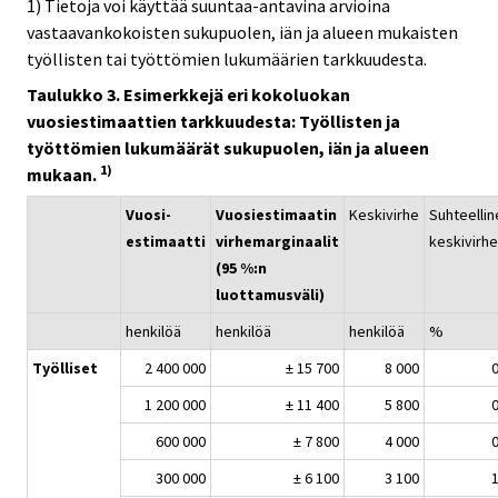
1) Tietoja voi käyttää suuntaa-antavina arvioina
vastaavankokoisten sukupuolen, iän ja alueen mukaisten
työllisten tai työttömien lukumäärien tarkkuudesta.
Taulukko 3. Esimerkkejä eri kokoluokan
vuosiestimaattien tarkkuudesta: Työllisten ja
työttömien lukumäärät sukupuolen, iän ja alueen
1)
mukaan.
Vuosi-
Vuosiestimaatin
Keskivirhe
Suhteellin
estimaatti
virhemarginaalit
keskivirhe
(95 %:n
luottamusväli)
henkilöä
henkilöä
henkilöä
%
Työlliset
2 400 000
± 15 700
8 000
0
1 200 000
± 11 400
5 800
0
600 000
± 7 800
4 000
0
300 000
± 6 100
3 100
1