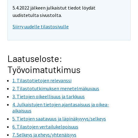
e
e
5.4.2022 jälkeen julkaistut tiedot löydät
m
m
uudistetulta sivustolta.
o
o
v
v
Siirry uudelle tilastosivulle
i
i
n
n
g
g
t
t
Laatuseloste:
o
o
Työvoimatutkimus
a
a
n
n
1. Tilastotietojen relevanssi
o
o
2. Tilastotutkimuksen menetelmäkuvaus
t
t
3. Tietojen oikeellisuus ja tarkkuus
h
h
4. Julkaistujen tietojen ajantasaisuus ja oikea-
e
e
aikaisuus
r
r
5. Tietojen saatavuus ja läpinäkyvyys/selkeys
s
s
6. Tilastojen vertailukelpoisuus
e
e
7. Selkeys ja eheys/yhtenäisyys
r
r