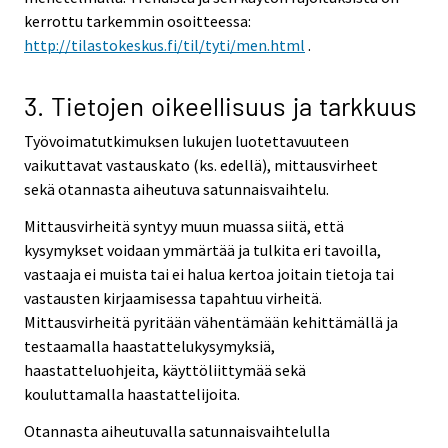
kerrottu tarkemmin osoitteessa:
http://tilastokeskus.fi/til/tyti/men.html
.
3. Tietojen oikeellisuus ja tarkkuus
Työvoimatutkimuksen lukujen luotettavuuteen
vaikuttavat vastauskato (ks. edellä), mittausvirheet
sekä otannasta aiheutuva satunnaisvaihtelu.
Mittausvirheitä syntyy muun muassa siitä, että
kysymykset voidaan ymmärtää ja tulkita eri tavoilla,
vastaaja ei muista tai ei halua kertoa joitain tietoja tai
vastausten kirjaamisessa tapahtuu virheitä.
Mittausvirheitä pyritään vähentämään kehittämällä ja
testaamalla haastattelukysymyksiä,
haastatteluohjeita, käyttöliittymää sekä
kouluttamalla haastattelijoita.
Otannasta aiheutuvalla satunnaisvaihtelulla