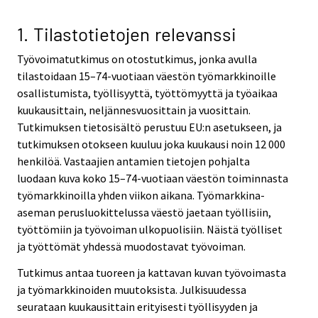
v
v
i
i
1. Tilastotietojen relevanssi
c
c
Työvoimatutkimus on otostutkimus, jonka avulla
e
e
tilastoidaan 15–74-vuotiaan väestön työmarkkinoille
.
.
osallistumista, työllisyyttä, työttömyyttä ja työaikaa
kuukausittain, neljännesvuosittain ja vuosittain.
Tutkimuksen tietosisältö perustuu EU:n asetukseen, ja
tutkimuksen otokseen kuuluu joka kuukausi noin 12 000
henkilöä. Vastaajien antamien tietojen pohjalta
luodaan kuva koko 15–74-vuotiaan väestön toiminnasta
työmarkkinoilla yhden viikon aikana. Työmarkkina-
aseman perusluokittelussa väestö jaetaan työllisiin,
työttömiin ja työvoiman ulkopuolisiin. Näistä työlliset
ja työttömät yhdessä muodostavat työvoiman.
Tutkimus antaa tuoreen ja kattavan kuvan työvoimasta
ja työmarkkinoiden muutoksista. Julkisuudessa
seurataan kuukausittain erityisesti työllisyyden ja