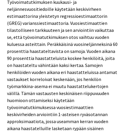
Työvoimatutkimuksen kuukausi- ja
neljännesvuositiedoille käytetään keskivirheen
estimaattorina yleistetyn regressioestimaattorin
(GREG) varianssiestimaattoria. Vuosiestimaattien
tilastolliseen tarkkuuteen ja sen arviointiin vaikuttaa
se, että työvoimatutkimuksen otos vaihtuu vuoden
kuluessa asteittain. Peräkkäisinä vuosineljänneksinä 60
prosenttia haastateltavista on samoja. Vuoden aikana
90 prosenttia haastatteluista koskee henkilöitä, joita
on haastateltu vähintään kaksi kertaa. Samojen
henkilöiden vuoden aikana eri haastatteluissa antamat
vastaukset korreloivat keskenään, jos henkilön
työmarkkina-asema ei muutu haastattelukertojen
välillä. Tämän vastausten keskinäisen riippuvuuden
huomioon ottamiseksi käytetään
työvoimatutkimuksessa vuosiestimaattien
keskivirheiden arviointiin 1-asteisen ryväsotannan
approksimaatiota, jossa useamman kerran vuoden
aikana haastatelluille lasketaan rypään sisäinen