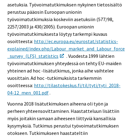
asetuksia. Työvoimatutkimuksen nykyinen tietosisältö
perustuu pääosin Euroopan unionin
työvoimatutkimuksia koskeviin asetuksiin (577/98,
2257/2003 ja 430/2005). Euroopan unionin
työvoimatutkimuksesta löytyy tarkempi kuvaus
osoitteesta:
http://ec.europa.eu/eurostat/statistics-
explained/index.php/Labour_market_and_Labour_force
_survey_(LFS)_statistics
. Vuodesta 1999 lähtien
työvoimatutkimuksen yhteydessä on tehty EU-maiden
yhteinen ad hoc -lisätutkimus, jonka aihe vaihtelee
vuosittain. Ad hoc -tutkimuksista tarkemmin
osoitteessa:
http://tilastokeskus.fi/til/tyti/tyti_2018-
04-12_men_001.pdf
.
Vuonna 2018 lisätutkimuksen aiheena oli työn ja
perheen yhteensovittaminen. Haastatteluun lisättiin
myös joitakin samaan aiheeseen liittyviä kansallisia
kysymyksiä. Tutkimus perustui työvoimatutkimuksen
otokseen. Tutkimukseen haastateltiin