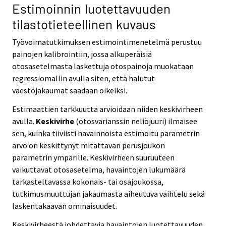
Estimoinnin luotettavuuden
tilastotieteellinen kuvaus
Työvoimatutkimuksen estimointimenetelmä perustuu
painojen kalibrointiin, jossa alkuperäisiä
otosasetelmasta laskettuja otospainoja muokataan
regressiomallin avulla siten, että halutut
väestöjakaumat saadaan oikeiksi.
Estimaattien tarkkuutta arvioidaan niiden keskivirheen
avulla.
Keskivirhe
(otosvarianssin neliöjuuri) ilmaisee
sen, kuinka tiiviisti havainnoista estimoitu parametrin
arvo on keskittynyt mitattavan perusjoukon
parametrin ympärille. Keskivirheen suuruuteen
vaikuttavat otosasetelma, havaintojen lukumäärä
tarkasteltavassa kokonais- tai osajoukossa,
tutkimusmuuttujan jakaumasta aiheutuva vaihtelu sekä
laskentakaavan ominaisuudet.
Keskivirheestä johdettavia havaintojen luotettavuuden