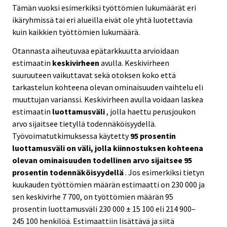
Tämän vuoksi esimerkiksi työttömien lukumäärät eri
ikäryhmissä tai eri alueilla eivät ole yhtä luotettavia
kuin kaikkien työttömien lukumäärä.
Otannasta aiheutuvaa epätarkkuutta arvioidaan
estimaatin
keskivirheen
avulla. Keskivirheen
suuruuteen vaikuttavat sekä otoksen koko että
tarkastelun kohteena olevan ominaisuuden vaihtelu eli
muuttujan varianssi. Keskivirheen avulla voidaan laskea
estimaatin
luottamusväli
, jolla haettu perusjoukon
arvo sijaitsee tietyllä todennäköisyydellä.
Työvoimatutkimuksessa käytetty
95 prosentin
luottamusväli on väli, jolla kiinnostuksen kohteena
olevan ominaisuuden todellinen arvo sijaitsee 95
prosentin todennäköisyydellä
. Jos esimerkiksi tietyn
kuukauden työttömien määrän estimaatti on 230 000 ja
sen keskivirhe 7 700, on työttömien määrän 95
prosentin luottamusväli 230 000 ± 15 100 eli 214 900–
245 100 henkilöä. Estimaattiin lisättävä ja siitä