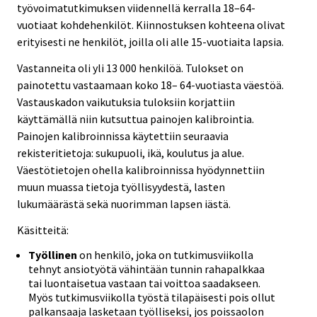
työvoimatutkimuksen viidennellä kerralla 18–64-
vuotiaat kohdehenkilöt. Kiinnostuksen kohteena olivat
erityisesti ne henkilöt, joilla oli alle 15-vuotiaita lapsia.
Vastanneita oli yli 13 000 henkilöä. Tulokset on
painotettu vastaamaan koko 18– 64-vuotiasta väestöä.
Vastauskadon vaikutuksia tuloksiin korjattiin
käyttämällä niin kutsuttua painojen kalibrointia.
Painojen kalibroinnissa käytettiin seuraavia
rekisteritietoja: sukupuoli, ikä, koulutus ja alue.
Väestötietojen ohella kalibroinnissa hyödynnettiin
muun muassa tietoja työllisyydestä, lasten
lukumäärästä sekä nuorimman lapsen iästä.
Käsitteitä:
Työllinen
on henkilö, joka on tutkimusviikolla
tehnyt ansiotyötä vähintään tunnin rahapalkkaa
tai luontaisetua vastaan tai voittoa saadakseen.
Myös tutkimusviikolla työstä tilapäisesti pois ollut
palkansaaja lasketaan työlliseksi, jos poissaolon