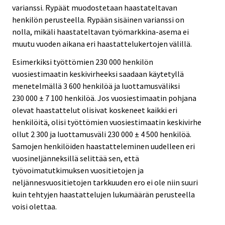
varianssi. Rypäät muodostetaan haastateltavan
henkilön perusteella. Rypään sisäinen varianssi on
nolla, mikäli haastateltavan työmarkkina-asema ei
muutu vuoden aikana eri haastattelukertojen välillä.
Esimerkiksi työttömien 230 000 henkilön
vuosiestimaatin keskivirheeksi saadaan käytetyllä
menetelmällä 3 600 henkilöä ja luottamusväliksi
230 000 ± 7 100 henkilöä. Jos vuosiestimaatin pohjana
olevat haastattelut olisivat koskeneet kaikki eri
henkilöitä, olisi työttömien vuosiestimaatin keskivirhe
ollut 2 300 ja luottamusväli 230 000 ± 4 500 henkilöä.
Samojen henkilöiden haastatteleminen uudelleen eri
vuosineljänneksillä selittää sen, että
työvoimatutkimuksen vuositietojen ja
neljännesvuositietojen tarkkuuden ero ei ole niin suuri
kuin tehtyjen haastattelujen lukumäärän perusteella
voisi olettaa.