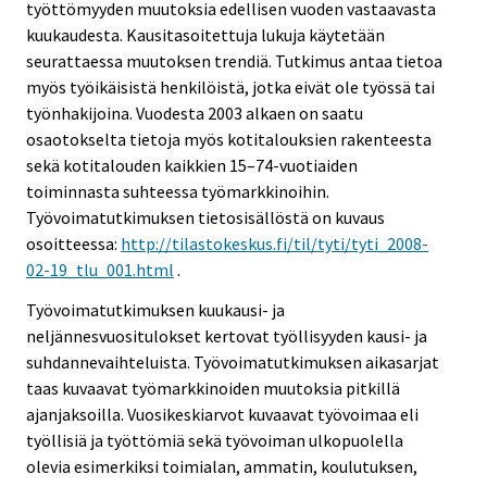
työttömyyden muutoksia edellisen vuoden vastaavasta
kuukaudesta. Kausitasoitettuja lukuja käytetään
seurattaessa muutoksen trendiä. Tutkimus antaa tietoa
myös työikäisistä henkilöistä, jotka eivät ole työssä tai
työnhakijoina. Vuodesta 2003 alkaen on saatu
osaotokselta tietoja myös kotitalouksien rakenteesta
sekä kotitalouden kaikkien 15–74-vuotiaiden
toiminnasta suhteessa työmarkkinoihin.
Työvoimatutkimuksen tietosisällöstä on kuvaus
osoitteessa:
http://tilastokeskus.fi/til/tyti/tyti_2008-
02-19_tlu_001.html
.
Työvoimatutkimuksen kuukausi- ja
neljännesvuositulokset kertovat työllisyyden kausi- ja
suhdannevaihteluista. Työvoimatutkimuksen aikasarjat
taas kuvaavat työmarkkinoiden muutoksia pitkillä
ajanjaksoilla. Vuosikeskiarvot kuvaavat työvoimaa eli
työllisiä ja työttömiä sekä työvoiman ulkopuolella
olevia esimerkiksi toimialan, ammatin, koulutuksen,