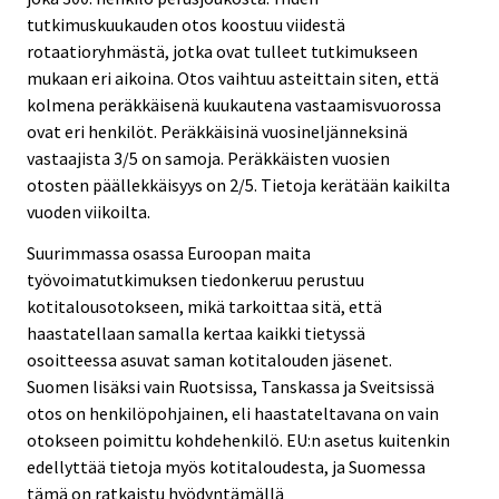
tutkimuskuukauden otos koostuu viidestä
rotaatioryhmästä, jotka ovat tulleet tutkimukseen
mukaan eri aikoina. Otos vaihtuu asteittain siten, että
kolmena peräkkäisenä kuukautena vastaamisvuorossa
ovat eri henkilöt. Peräkkäisinä vuosineljänneksinä
vastaajista 3/5 on samoja. Peräkkäisten vuosien
otosten päällekkäisyys on 2/5. Tietoja kerätään kaikilta
vuoden viikoilta.
Suurimmassa osassa Euroopan maita
työvoimatutkimuksen tiedonkeruu perustuu
kotitalousotokseen, mikä tarkoittaa sitä, että
haastatellaan samalla kertaa kaikki tietyssä
osoitteessa asuvat saman kotitalouden jäsenet.
Suomen lisäksi vain Ruotsissa, Tanskassa ja Sveitsissä
otos on henkilöpohjainen, eli haastateltavana on vain
otokseen poimittu kohdehenkilö. EU:n asetus kuitenkin
edellyttää tietoja myös kotitaloudesta, ja Suomessa
tämä on ratkaistu hyödyntämällä