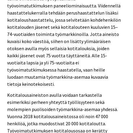
työvoimatutkimuksen paneeliominaisuutta. Viidennellä
haastattelukerralla tehdään perushaastattelun lisäksi
kotitaloushaastattelu, jossa selvitetään kohdehenkilön
kotitalouden jäsenet sekä kotitalouteen kuuluvien 15–
74-vuotiaiden toiminta työmarkkinoilla. Jotta aineisto
kuvaisi koko väestöä, siihen on lisätty ylimääräisen
otoksen avulla myös sellaisia kotitalouksia, joiden
kaikki jäsenet ovat 75 vuotta täyttäneitä. Alle 15-
vuotiaita lapsia ja yli 75-vuotiaita ei
työvoimatutkimuksessa haastatella, vaan heille
luodaan muutamia työmarkkina-asemaa kuvaavia
tietoja keinotekoisesti.
Kotitalousaineiston avulla voidaan tarkastella
esimerkiksi perheen yhteyttä työllisyyteen sekä
molempien puolisoiden työmarkkina-asemaa yhdessä.
Vuonna 2018 kotitalousaineistossa oli noin 47 000
henkilöä, jotka muodostivat 20 000 kotitaloutta.
Työvoimatutkimuksen kotitalousosaa on kerätty