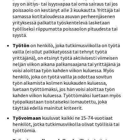
syy on äitiys- tai isyysvapaa tai oma sairaus tai jos
poissaolo on kestänyt alle 3 kuukautta. Yrittäjä tai
samassa kotitaloudessa asuvan perheenjäsenen
yrityksessä palkatta työskentelevä lasketaan
työlliseksi riippumatta poissaolon pituudesta tai
syystä.
Työtön
on henkilö, joka tutkimusviikolla on työtä
vailla (ei ollut palkkatyössä tai tehnyt työtä
yrittäjänä), on etsinyt työtä aktiivisesti viimeisen
neljän viikon aikana palkansaajana tai yrittäjänä ja
voisi aloittaa työn kahden viikon kuluessa. Myös
henkilö, joka on työtä vailla ja odottaa sovitun
työn alkamista kolmen kuukauden kuluessa,
luetaan työttömäksi, jos hän voisi aloittaa työn
kahden viikon kuluessa. Työttömäksi luetaan myös
työpaikastaan toistaiseksi lomautettu, joka
täyttää edellä mainitut kriteerit.
Työvoimaan
kuuluvat kaikki ne 15-74-vuotiaat
henkilöt, jotka tutkimusviikolla olivat työllisiä tai
työttömiä.