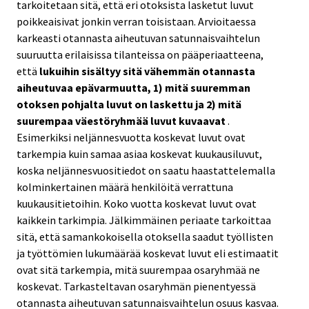
tarkoitetaan sitä, että eri otoksista lasketut luvut
poikkeaisivat jonkin verran toisistaan. Arvioitaessa
karkeasti otannasta aiheutuvan satunnaisvaihtelun
suuruutta erilaisissa tilanteissa on pääperiaatteena,
että
lukuihin sisältyy sitä vähemmän otannasta
aiheutuvaa epävarmuutta, 1) mitä suuremman
otoksen pohjalta luvut on laskettu ja 2) mitä
suurempaa väestöryhmää luvut kuvaavat
.
Esimerkiksi neljännesvuotta koskevat luvut ovat
tarkempia kuin samaa asiaa koskevat kuukausiluvut,
koska neljännesvuositiedot on saatu haastattelemalla
kolminkertainen määrä henkilöitä verrattuna
kuukausitietoihin. Koko vuotta koskevat luvut ovat
kaikkein tarkimpia. Jälkimmäinen periaate tarkoittaa
sitä, että samankokoisella otoksella saadut työllisten
ja työttömien lukumäärää koskevat luvut eli estimaatit
ovat sitä tarkempia, mitä suurempaa osaryhmää ne
koskevat. Tarkasteltavan osaryhmän pienentyessä
otannasta aiheutuvan satunnaisvaihtelun osuus kasvaa.