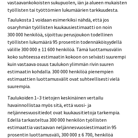
vastaavankokoisten sukupuolen, iän ja alueen mukaisten
työllisten tai työttömien lukumäärien tarkkuudesta.
Taulukosta 1 voidaan esimerkiksi nähdä, että jos
osaryhmän työllisten kuukausiestimaatti on noin
300 000 henkilöä, sijoittuu perusjoukon todellinen
työllisten lukumäärä 95 prosentin todennäköisyydellä
välille 300 000 ± 11 600 henkilöä. Tämä luottamusvälin
koko suhteessa estimaatin kokoon on selvästi suurempi
kuin vastaava osuus taulukon ylimmän rivin suuren
estimaatin kohdalla. 300 000 henkilöä pienempien
estimaattien luottamusvälit ovat suhteellisesti vielä
suurempia.
Taulukoiden 1–3 tietojen keskinäinen vertailu
havainnollistaa myös sitä, että vuosi- ja
neljännesvuositiedot ovat kuukausitietoja tarkempia.
Edellä tarkasteltua 300 000 henkilön työllisten
estimaattia vastaavan neljännesvuosiestimaatin 95
prosentin luottamusväli, 300 000 ± 6 700, henkilöä