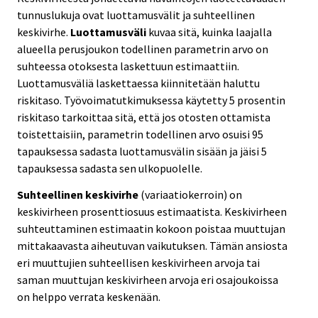
tunnuslukuja ovat luottamusvälit ja suhteellinen
keskivirhe.
Luottamusväli
kuvaa sitä, kuinka laajalla
alueella perusjoukon todellinen parametrin arvo on
suhteessa otoksesta laskettuun estimaattiin.
Luottamusväliä laskettaessa kiinnitetään haluttu
riskitaso. Työvoimatutkimuksessa käytetty 5 prosentin
riskitaso tarkoittaa sitä, että jos otosten ottamista
toistettaisiin, parametrin todellinen arvo osuisi 95
tapauksessa sadasta luottamusvälin sisään ja jäisi 5
tapauksessa sadasta sen ulkopuolelle.
Suhteellinen keskivirhe
(variaatiokerroin) on
keskivirheen prosenttiosuus estimaatista. Keskivirheen
suhteuttaminen estimaatin kokoon poistaa muuttujan
mittakaavasta aiheutuvan vaikutuksen. Tämän ansiosta
eri muuttujien suhteellisen keskivirheen arvoja tai
saman muuttujan keskivirheen arvoja eri osajoukoissa
on helppo verrata keskenään.