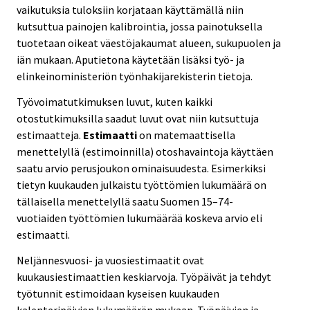
vaikutuksia tuloksiin korjataan käyttämällä niin
kutsuttua painojen kalibrointia, jossa painotuksella
tuotetaan oikeat väestöjakaumat alueen, sukupuolen ja
iän mukaan. Aputietona käytetään lisäksi työ- ja
elinkeinoministeriön työnhakijarekisterin tietoja.
Työvoimatutkimuksen luvut, kuten kaikki
otostutkimuksilla saadut luvut ovat niin kutsuttuja
estimaatteja.
Estimaatti
on matemaattisella
menettelyllä (estimoinnilla) otoshavaintoja käyttäen
saatu arvio perusjoukon ominaisuudesta. Esimerkiksi
tietyn kuukauden julkaistu työttömien lukumäärä on
tällaisella menettelyllä saatu Suomen 15–74-
vuotiaiden työttömien lukumäärää koskeva arvio eli
estimaatti.
Neljännesvuosi- ja vuosiestimaatit ovat
kuukausiestimaattien keskiarvoja. Työpäivät ja tehdyt
työtunnit estimoidaan kyseisen kuukauden
kalenteripäivien lukumäärän mukaan. Työpäivien ja