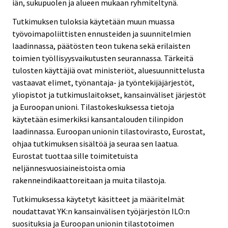
iän, sukupuolen ja alueen mukaan ryhmiteltynä.
Tutkimuksen tuloksia käytetään muun muassa
työvoimapoliittisten ennusteiden ja suunnitelmien
laadinnassa, päätösten teon tukena sekä erilaisten
toimien työllisyysvaikutusten seurannassa. Tärkeitä
tulosten käyttäjiä ovat ministeriöt, aluesuunnittelusta
vastaavat elimet, työnantaja- ja työntekijäjärjestöt,
yliopistot ja tutkimuslaitokset, kansainväliset järjestöt
ja Euroopan unioni. Tilastokeskuksessa tietoja
käytetään esimerkiksi kansantalouden tilinpidon
laadinnassa. Euroopan unionin tilastovirasto, Eurostat,
ohjaa tutkimuksen sisältöä ja seuraa sen laatua.
Eurostat tuottaa sille toimitetuista
neljännesvuosiaineistoista omia
rakenneindikaattoreitaan ja muita tilastoja.
Tutkimuksessa käytetyt käsitteet ja määritelmät
noudattavat YK:n kansainvälisen työjärjestön ILO:n
suosituksia ja Euroopan unionin tilastotoimen