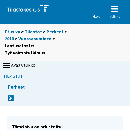
Valikko
Haku
Etusivu
>
Tilastot
>
Perheet
>
2018
>
Vuoroasuminen
>
Laatuseloste:
Työvoimatutkimus
Avaa valikko
TILASTOT
Perheet
Y
Y
o
o
u
u
a
a
r
r
Tämä sivu on arkistoitu.