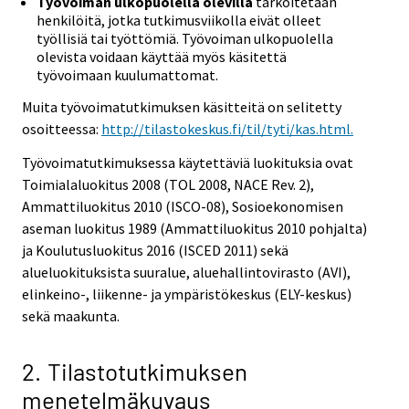
Työvoiman ulkopuolella olevilla
tarkoitetaan
henkilöitä, jotka tutkimusviikolla eivät olleet
työllisiä tai työttömiä. Työvoiman ulkopuolella
olevista voidaan käyttää myös käsitettä
työvoimaan kuulumattomat.
Muita työvoimatutkimuksen käsitteitä on selitetty
osoitteessa:
http://tilastokeskus.fi/til/tyti/kas.html.
Työvoimatutkimuksessa käytettäviä luokituksia ovat
Toimialaluokitus 2008 (TOL 2008, NACE Rev. 2),
Ammattiluokitus 2010 (ISCO-08), Sosioekonomisen
aseman luokitus 1989 (Ammattiluokitus 2010 pohjalta)
ja Koulutusluokitus 2016 (ISCED 2011) sekä
alueluokituksista suuralue, aluehallintovirasto (AVI),
elinkeino-, liikenne- ja ympäristökeskus (ELY-keskus)
sekä maakunta.
2. Tilastotutkimuksen
menetelmäkuvaus