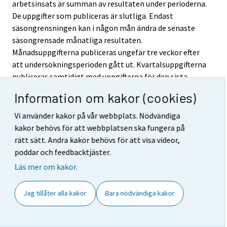
arbetsinsats är summan av resultaten under perioderna.
De uppgifter som publiceras är slutliga. Endast
säsongrensningen kan i någon mån ändra de senaste
säsongrensade månatliga resultaten.
Månadsuppgifterna publiceras ungefär tre veckor efter
att undersökningsperioden gått ut. Kvartalsuppgifterna
publiceras samtidigt med uppgifterna för den sista
månaden i respektive kvartal. Kvartalsuppgifterna är
Information om kakor (cookies)
statistiskt sett tillförlitligare än månadsuppgifterna
och innehåller mera detaljerad information bl.a. om
Vi använder kakor på vår webbplats. Nödvändiga
sysselsättningen och arbetsinsatser efter näringsgren
kakor behövs för att webbplatsen ska fungera på
samt exaktare regionala uppgifter. Mer detaljerade
rätt sätt. Andra kakor behövs för att visa videor,
resultat publiceras i årsstatistiken. Material levereras
poddar och feedbacktjäster.
kvartalsvis till EU:s statistikbyrå, Eurostat. Materialet
Läs mer om kakor.
används för att framställa statistik över
medlemsländerna.
Jag tillåter alla kakor
Bara nödvändiga kakor
5. Tillgänglighet och transparens