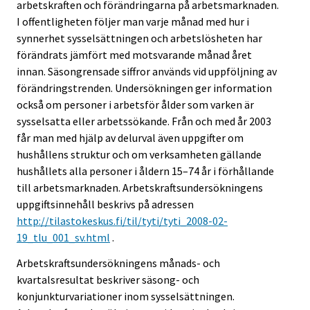
arbetskraften och förändringarna på arbetsmarknaden.
I offentligheten följer man varje månad med hur i
synnerhet sysselsättningen och arbetslösheten har
förändrats jämfört med motsvarande månad året
innan. Säsongrensade siffror används vid uppföljning av
förändringstrenden. Undersökningen ger information
också om personer i arbetsför ålder som varken är
sysselsatta eller arbetssökande. Från och med år 2003
får man med hjälp av delurval även uppgifter om
hushållens struktur och om verksamheten gällande
hushållets alla personer i åldern 15–74 år i förhållande
till arbetsmarknaden. Arbetskraftsundersökningens
uppgiftsinnehåll beskrivs på adressen
http://tilastokeskus.fi/til/tyti/tyti_2008-02-
19_tlu_001_sv.html
.
Arbetskraftsundersökningens månads- och
kvartalsresultat beskriver säsong- och
konjunkturvariationer inom sysselsättningen.