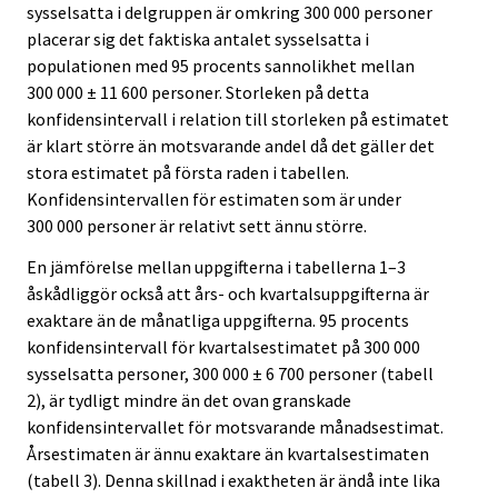
sysselsatta i delgruppen är omkring 300 000 personer
placerar sig det faktiska antalet sysselsatta i
populationen med 95 procents sannolikhet mellan
300 000 ± 11 600 personer. Storleken på detta
konfidensintervall i relation till storleken på estimatet
är klart större än motsvarande andel då det gäller det
stora estimatet på första raden i tabellen.
Konfidensintervallen för estimaten som är under
300 000 personer är relativt sett ännu större.
En jämförelse mellan uppgifterna i tabellerna 1–3
åskådliggör också att års- och kvartalsuppgifterna är
exaktare än de månatliga uppgifterna. 95 procents
konfidensintervall för kvartalsestimatet på 300 000
sysselsatta personer, 300 000 ± 6 700 personer (tabell
2), är tydligt mindre än det ovan granskade
konfidensintervallet för motsvarande månadsestimat.
Årsestimaten är ännu exaktare än kvartalsestimaten
(tabell 3). Denna skillnad i exaktheten är ändå inte lika