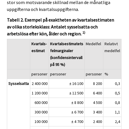
stor som motsvarande skillnad mellan de månatliga
uppgifterna och kvartalsuppgifterna.
Tabell 2. Exempel på exaktheten av kvartalsestimaten
av olika storleksklass: Antalet sysselsatta och
1)
arbetslösa efter kön, ålder och region.
Kvartals-
Kvartalsestimatets
Medelfel
Relativt
estimat
felmarginaler
medelfel
(konfidensintervall
på 95 %)
personer
personer
personer
%
Sysselsatta
2 400 000
± 16 100
8 200
0,3
1 200 000
± 12 500
6 400
0,5
600 000
± 8 800
4 500
0,8
300 000
± 6 700
3 400
1,1
100 000
± 4 700
2 400
2,4