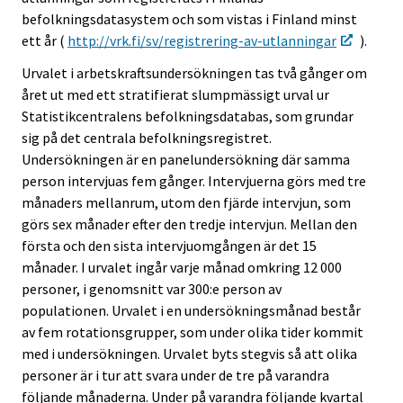
befolkningsdatasystem och som vistas i Finland minst
ett år (
http://vrk.fi/sv/registrering-av-utlanningar
).
Urvalet i arbetskraftsundersökningen tas två gånger om
året ut med ett stratifierat slumpmässigt urval ur
Statistikcentralens befolkningsdatabas, som grundar
sig på det centrala befolkningsregistret.
Undersökningen är en panelundersökning där samma
person intervjuas fem gånger. Intervjuerna görs med tre
månaders mellanrum, utom den fjärde intervjun, som
görs sex månader efter den tredje intervjun. Mellan den
första och den sista intervjuomgången är det 15
månader. I urvalet ingår varje månad omkring 12 000
personer, i genomsnitt var 300:e person av
populationen. Urvalet i en undersökningsmånad består
av fem rotationsgrupper, som under olika tider kommit
med i undersökningen. Urvalet byts stegvis så att olika
personer är i tur att svara under de tre på varandra
följande månaderna. Under på varandra följande kvartal