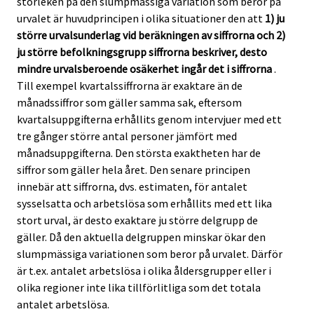
storleken på den slumpmässiga variation som beror på
urvalet är huvudprincipen i olika situationer den att
1) ju
större urvalsunderlag vid beräkningen av siffrorna och 2)
ju större befolkningsgrupp siffrorna beskriver, desto
mindre urvalsberoende osäkerhet ingår det i siffrorna
.
Till exempel kvartalssiffrorna är exaktare än de
månadssiffror som gäller samma sak, eftersom
kvartalsuppgifterna erhållits genom intervjuer med ett
tre gånger större antal personer jämfört med
månadsuppgifterna. Den största exaktheten har de
siffror som gäller hela året. Den senare principen
innebär att siffrorna, dvs. estimaten, för antalet
sysselsatta och arbetslösa som erhållits med ett lika
stort urval, är desto exaktare ju större delgrupp de
gäller. Då den aktuella delgruppen minskar ökar den
slumpmässiga variationen som beror på urvalet. Därför
är t.ex. antalet arbetslösa i olika åldersgrupper eller i
olika regioner inte lika tillförlitliga som det totala
antalet arbetslösa.