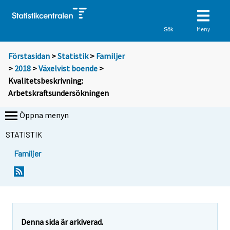
Meny
Sök
Förstasidan
>
Statistik
>
Familjer
>
2018
>
Växelvist boende
>
Kvalitetsbeskrivning:
Arbetskraftsundersökningen
Öppna menyn
STATISTIK
Familjer
Y
Y
o
o
u
u
a
a
r
r
Denna sida är arkiverad.