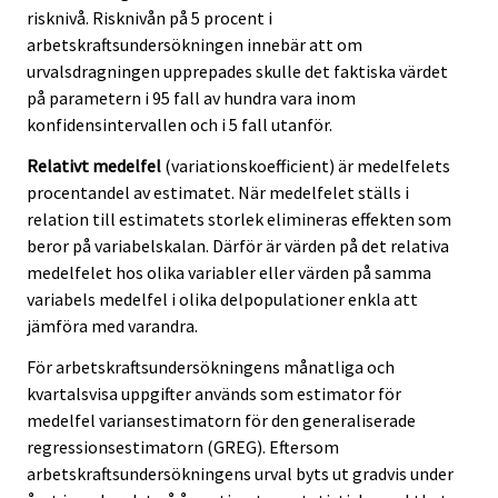
risknivå. Risknivån på 5 procent i
arbetskraftsundersökningen innebär att om
urvalsdragningen upprepades skulle det faktiska värdet
på parametern i 95 fall av hundra vara inom
konfidensintervallen och i 5 fall utanför.
Relativt medelfel
(variationskoefficient) är medelfelets
procentandel av estimatet. När medelfelet ställs i
relation till estimatets storlek elimineras effekten som
beror på variabelskalan. Därför är värden på det relativa
medelfelet hos olika variabler eller värden på samma
variabels medelfel i olika delpopulationer enkla att
jämföra med varandra.
För arbetskraftsundersökningens månatliga och
kvartalsvisa uppgifter används som estimator för
medelfel variansestimatorn för den generaliserade
regressionsestimatorn (GREG). Eftersom
arbetskraftsundersökningens urval byts ut gradvis under