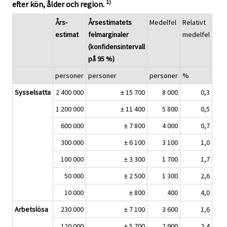
1)
efter kön, ålder och region.
Års-
Årsestimatets
Medelfel
Relativt
estimat
felmarginaler
medelfel
(konfidensintervall
på 95 %)
personer
personer
personer
%
Sysselsatta
2 400 000
± 15 700
8 000
0,3
1 200 000
± 11 400
5 800
0,5
600 000
± 7 800
4 000
0,7
300 000
± 6 100
3 100
1,0
100 000
± 3 300
1 700
1,7
50 000
± 2 500
1 300
2,6
10 000
± 800
400
4,0
Arbetslösa
230 000
± 7 100
3 600
1,6
120 000
± 5 700
2 900
2,4