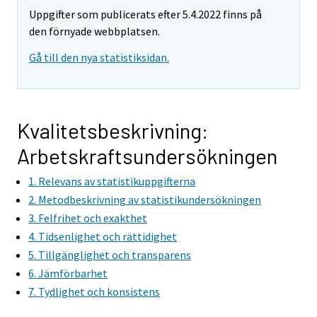
e
e
Uppgifter som publicerats efter 5.4.2022 finns på
m
m
den förnyade webbplatsen.
o
o
v
v
Gå till den nya statistiksidan.
i
i
n
n
g
g
t
t
Kvalitetsbeskrivning:
o
o
Arbetskraftsundersökningen
a
a
n
n
1. Relevans av statistikuppgifterna
o
o
2. Metodbeskrivning av statistikundersökningen
t
t
3. Felfrihet och exakthet
h
h
4. Tidsenlighet och rättidighet
e
e
5. Tillgänglighet och transparens
r
r
6. Jämförbarhet
s
s
7. Tydlighet och konsistens
e
e
r
r