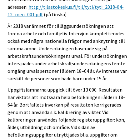
adressen:
http://tilastokeskus.fi/til/tyti/tyti_2018-04-
12_men_001.pdf
(på finska).
År 2018 var ämnet för tilläggsundersökningen att
förena arbete och familjeliv. Intervjun kompletterades
också med några nationella frågor med anknytning till
samma ämne. Undersökningen baserade sig på
arbetskraftsundersökningens urval. För undersökningen
intervjuades under arbetskraftsundersökningens femte
omgång urvalspersoner i åldern 18–64 år. Av intresse var
särskilt de personer som hade barn under 15 år.
Uppgiftslämnarna uppgick till över 13 000. Resultaten
har viktats att motsvara hela befolkningen i åldern 18–
64 år. Bortfallets inverkan på resultaten korrigerades
genom att använda s.k. kalibrering av vikter. Vid
kalibreringen användes följande registeruppgifter: kön,
ålder, utbildning och område. Vid sidan av
befolkningsuppgifter utnyttjades bl.a. uppgifter om