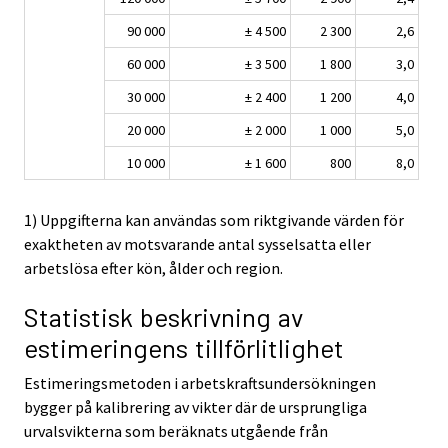
90 000
± 4 500
2 300
2,6
60 000
± 3 500
1 800
3,0
30 000
± 2 400
1 200
4,0
20 000
± 2 000
1 000
5,0
10 000
± 1 600
800
8,0
1) Uppgifterna kan användas som riktgivande värden för
exaktheten av motsvarande antal sysselsatta eller
arbetslösa efter kön, ålder och region.
Statistisk beskrivning av
estimeringens tillförlitlighet
Estimeringsmetoden i arbetskraftsundersökningen
bygger på kalibrering av vikter där de ursprungliga
urvalsvikterna som beräknats utgående från