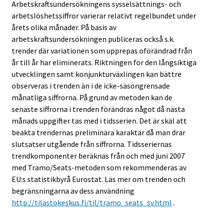
Arbetskraftsundersökningens sysselsättnings- och
arbetslöshetssiffror varierar relativt regelbundet under
årets olika månader. På basis av
arbetskraftsundersökningen publiceras också s.k.
trender där variationen som upprepas oförändrad från
år till år har eliminerats. Riktningen för den långsiktiga
utvecklingen samt konjunkturväxlingen kan bättre
observeras i trenden än i de icke-säsongrensade
månatliga siffrorna. På grund av metoden kan de
senaste siffrorna i trenden förändras något då nästa
månads uppgifter tas med i tidsserien. Det är skäl att
beakta trendernas preliminära karaktär då man drar
slutsatser utgående från siffrorna. Tidsseriernas
trendkomponenter beräknas från och med juni 2007
med Tramo/Seats-metoden som rekommenderas av
EU:s statistikbyrå Eurostat. Läs mer om trenden och
begränsningarna av dess användning
http://tilastokeskus.fi/til/tramo_seats_sv.html
.