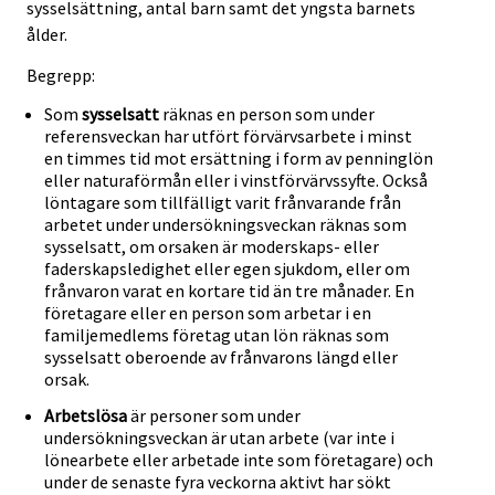
sysselsättning, antal barn samt det yngsta barnets
ålder.
Begrepp:
Som
sysselsatt
räknas en person som under
referensveckan har utfört förvärvsarbete i minst
en timmes tid mot ersättning i form av penninglön
eller naturaförmån eller i vinstförvärvssyfte. Också
löntagare som tillfälligt varit frånvarande från
arbetet under undersökningsveckan räknas som
sysselsatt, om orsaken är moderskaps- eller
faderskapsledighet eller egen sjukdom, eller om
frånvaron varat en kortare tid än tre månader. En
företagare eller en person som arbetar i en
familjemedlems företag utan lön räknas som
sysselsatt oberoende av frånvarons längd eller
orsak.
Arbetslösa
är personer som under
undersökningsveckan är utan arbete (var inte i
lönearbete eller arbetade inte som företagare) och
under de senaste fyra veckorna aktivt har sökt