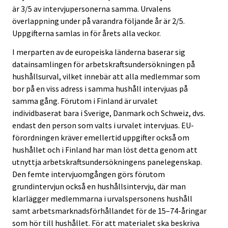
är 3/5 av intervjupersonerna samma. Urvalens
överlappning under på varandra följande år är 2/5.
Uppgifterna samlas in för årets alla veckor.
I merparten av de europeiska länderna baserar sig
datainsamlingen för arbetskraftsundersökningen på
hushållsurval, vilket innebär att alla medlemmar som
bor på en viss adress i samma hushåll intervjuas på
samma gång. Förutom i Finland är urvalet
individbaserat bara i Sverige, Danmark och Schweiz, dvs.
endast den person som valts i urvalet intervjuas. EU-
förordningen kräver emellertid uppgifter också om
hushållet och i Finland har man löst detta genom att
utnyttja arbetskraftsundersökningens panelegenskap.
Den femte intervjuomgången görs förutom
grundintervjun också en hushållsintervju, där man
klarlägger medlemmarna i urvalspersonens hushåll
samt arbetsmarknadsförhållandet för de 15–74-åringar
som hör till hushållet. För att materialet ska beskriva