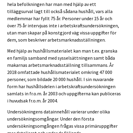
hela befolkningen har man med hjälp av ett
tilläggsurval lagt till också sådana hushåll, vars alla
medlemmar har fyllt 75 år. Personer under 15 år och
över 75 år intervjuas inte i arbetskraftsundersökningen,
utan man skapar på konstgjord väg vissa uppgifter för
dem, som beskriver arbetsmarknadsställningen.
Med hjälp av hushållsmaterialet kan man t.ex. granska
en familjs samband med sysselsättningen samt båda
makarnas arbetsmarknadsställning tillsammans. År
2018 omfattade hushållsmaterialet omkring 47 000
personer, som bildade 20 000 hushåll. I sin nuvarande
form har hushållsdelen i arbetskraftsundersökningen
samlats in fr.o.m. år 2003 och uppgifterna kan publiceras
i huvudsak fr.o.m. år 2004.
Undersökningens datainnehåll varierar under olika
undersökningsomgångar. Under den första
undersökningsomgången frågas vissa primäruppgifter
mer detaljerat och under de följande