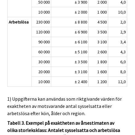
50 000
± 3 900
2 000
4,0
10 000
± 2 000
1 000
10,0
Arbetslösa
230 000
± 8 800
4 500
2,0
120 000
± 6 900
3 500
2,9
90 000
± 6 100
3 100
3,4
60 000
± 5 100
2 600
4,3
30 000
± 3 500
1 800
6,0
20 000
± 3 100
1 600
8,0
10 000
± 2 400
1 200
12,0
1) Uppgifterna kan användas som riktgivande värden för
exaktheten av motsvarande antal sysselsatta eller
arbetslösa efter kön, ålder och region.
Tabell 3. Exempel på exaktheten av årsestimaten av
olika storleksklass: Antalet sysselsatta och arbetslösa