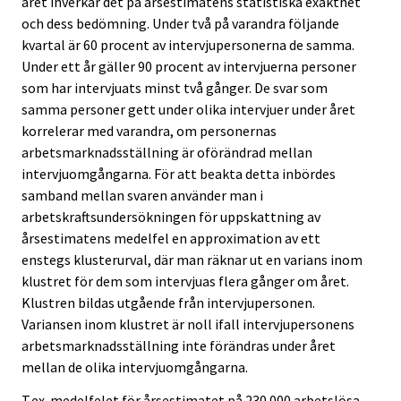
året inverkar det på årsestimatens statistiska exakthet
och dess bedömning. Under två på varandra följande
kvartal är 60 procent av intervjupersonerna de samma.
Under ett år gäller 90 procent av intervjuerna personer
som har intervjuats minst två gånger. De svar som
samma personer gett under olika intervjuer under året
korrelerar med varandra, om personernas
arbetsmarknadsställning är oförändrad mellan
intervjuomgångarna. För att beakta detta inbördes
samband mellan svaren använder man i
arbetskraftsundersökningen för uppskattning av
årsestimatens medelfel en approximation av ett
enstegs klusterurval, där man räknar ut en varians inom
klustret för dem som intervjuas flera gånger om året.
Klustren bildas utgående från intervjupersonen.
Variansen inom klustret är noll ifall intervjupersonens
arbetsmarknadsställning inte förändras under året
mellan de olika intervjuomgångarna.
T.ex. medelfelet för årsestimatet på 230 000 arbetslösa