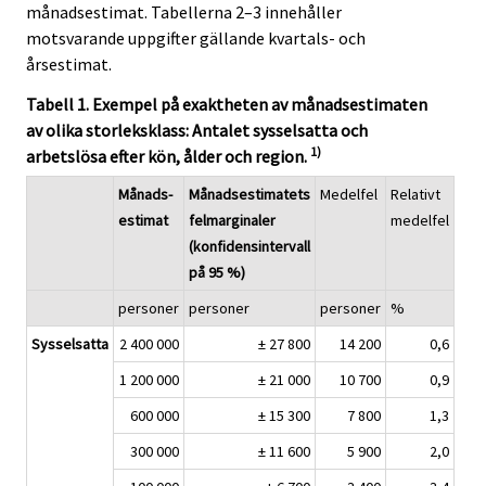
månadsestimat. Tabellerna 2–3 innehåller
motsvarande uppgifter gällande kvartals- och
årsestimat.
Tabell 1. Exempel på exaktheten av månadsestimaten
av olika storleksklass: Antalet sysselsatta och
1)
arbetslösa efter kön, ålder och region.
Månads-
Månadsestimatets
Medelfel
Relativt
estimat
felmarginaler
medelfel
(konfidensintervall
på 95 %)
personer
personer
personer
%
Sysselsatta
2 400 000
± 27 800
14 200
0,6
1 200 000
± 21 000
10 700
0,9
600 000
± 15 300
7 800
1,3
300 000
± 11 600
5 900
2,0