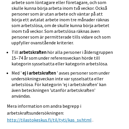
arbete som löntagare eller företagare, och som
skulle kunna börja arbeta inom två veckor. Också
personer som är utan arbete och väntar på att
börja ett avtalat arbete inom tre månader räknas
som arbetslösa, om de skulle kunna börja arbetet
inom två veckor. Som arbetslösa räknas även
personer som är permitterade tills vidare och som
uppfyller ovanstående kriterier.
Till
arbetskraften
hör alla personer i åldersgruppen
15–74 år som under referensveckan hörde till
kategorin sysselsatta eller kategorin arbetslösa.
Med '
ej i arbetskraften
' avses personer som under
undersökningsveckan inte var sysselsatta eller
arbetslösa. För kategorin 'ej i arbetskraften' kan
även beteckningen 'utanför arbetskraften'
användas.
Mera information om andra begrepp i
arbetskraftsundersökningen:
http://tilastokeskus.fi/til/tyti/kas_sv.html
.