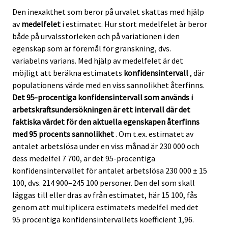
Den inexakthet som beror på urvalet skattas med hjälp
av
medelfelet
i estimatet. Hur stort medelfelet är beror
både på urvalsstorleken och på variationen i den
egenskap som är föremål för granskning, dvs.
variabelns varians. Med hjälp av medelfelet är det
möjligt att beräkna estimatets
konfidensintervall
, där
populationens värde med en viss sannolikhet återfinns.
Det 95-procentiga konfidensintervall som används i
arbetskraftsundersökningen är ett intervall där det
faktiska värdet för den aktuella egenskapen återfinns
med 95 procents sannolikhet
. Om t.ex. estimatet av
antalet arbetslösa under en viss månad är 230 000 och
dess medelfel 7 700, är det 95-procentiga
konfidensintervallet för antalet arbetslösa 230 000 ± 15
100, dvs. 214 900–245 100 personer. Den del som skall
läggas till eller dras av från estimatet, här 15 100, fås
genom att multiplicera estimatets medelfel med det
95 procentiga konfidensintervallets koefficient 1,96.