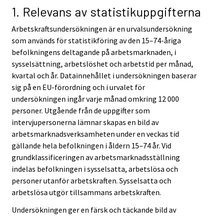
v
v
1. Relevans av statistikuppgifterna
i
i
Arbetskraftsundersökningen är en urvalsundersökning
c
c
som används för statistikföring av den 15–74-åriga
e
e
befolkningens deltagande på arbetsmarknaden, i
.
.
sysselsättning, arbetslöshet och arbetstid per månad,
kvartal och år. Datainnehållet i undersökningen baserar
sig på en EU-förordning och i urvalet för
undersökningen ingår varje månad omkring 12 000
personer. Utgående från de uppgifter som
intervjupersonerna lämnar skapas en bild av
arbetsmarknadsverksamheten under en veckas tid
gällande hela befolkningen i åldern 15–74 år. Vid
grundklassificeringen av arbetsmarknadsställning
indelas befolkningen i sysselsatta, arbetslösa och
personer utanför arbetskraften. Sysselsatta och
arbetslösa utgör tillsammans arbetskraften.
Undersökningen ger en färsk och täckande bild av