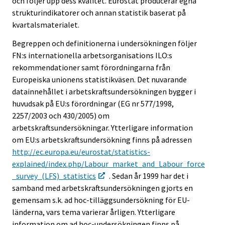
och följer upp dess kvalitet. Eurostat producerar egna
strukturindikatorer och annan statistik baserat på
kvartalsmaterialet.
Begreppen och definitionerna i undersökningen följer
FN:s internationella arbetsorganisations ILO:s
rekommendationer samt förordningarna från
Europeiska unionens statistikväsen. Det nuvarande
datainnehållet i arbetskraftsundersökningen bygger i
huvudsak på EU:s förordningar (EG nr 577/1998,
2257/2003 och 430/2005) om
arbetskraftsundersökningar. Ytterligare information
om EU:s arbetskraftsundersökning finns på adressen
http://ec.europa.eu/eurostat/statistics-
explained/index.php/Labour_market_and_Labour_force
_survey_(LFS)_statistics
. Sedan år 1999 har det i
samband med arbetskraftsundersökningen gjorts en
gemensam s.k. ad hoc-tilläggsundersökning för EU-
länderna, vars tema varierar årligen. Ytterligare
information om ad hoc-undersökningen finns på