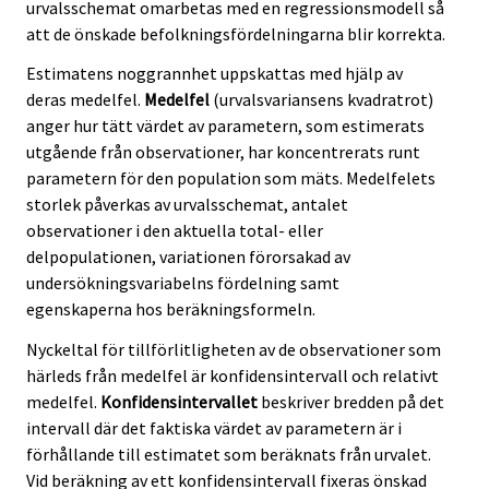
urvalsschemat omarbetas med en regressionsmodell så
att de önskade befolkningsfördelningarna blir korrekta.
Estimatens noggrannhet uppskattas med hjälp av
deras medelfel.
Medelfel
(urvalsvariansens kvadratrot)
anger hur tätt värdet av parametern, som estimerats
utgående från observationer, har koncentrerats runt
parametern för den population som mäts. Medelfelets
storlek påverkas av urvalsschemat, antalet
observationer i den aktuella total- eller
delpopulationen, variationen förorsakad av
undersökningsvariabelns fördelning samt
egenskaperna hos beräkningsformeln.
Nyckeltal för tillförlitligheten av de observationer som
härleds från medelfel är konfidensintervall och relativt
medelfel.
Konfidensintervallet
beskriver bredden på det
intervall där det faktiska värdet av parametern är i
förhållande till estimatet som beräknats från urvalet.
Vid beräkning av ett konfidensintervall fixeras önskad