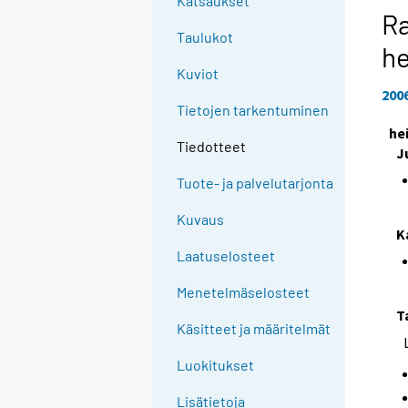
Katsaukset
Ra
Taulukot
h
Kuviot
200
Tietojen tarkentuminen
he
Tiedotteet
J
Tuote- ja palvelutarjonta
Kuvaus
K
Laatuselosteet
Menetelmäselosteet
T
Käsitteet ja määritelmät
Luokitukset
Lisätietoja