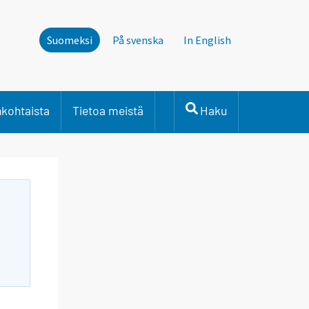
Suomeksi
På svenska
In English
nkohtaista
Tietoa meistä
Haku