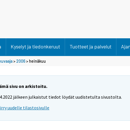
a
Kyselyt ja tiedonkeruut
Tuotteet ja palvelut
Aja
kuvaaja
>
2006
>
heinäkuu
ämä sivu on arkistoitu.
.4.2022 jälkeen julkaistut tiedot löydät uudistetulta sivustolta.
iirry uudelle tilastosivulle