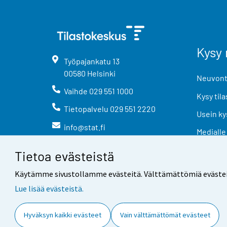
Kysy 
Työpajankatu
13
00580
Helsinki
Neuvonta
Vaihde
029 551 1000
Kysy tila
Tietopalvelu
029 551 2220
Usein ky
info@stat.fi
Medialle
Tietoa evästeistä
Käytämme sivustollamme evästeitä. Välttämättömiä evästeitä t
Lue lisää evästeistä.
Yhteystiedot
Palaute
Hyväksyn kaikki evästeet
Vain välttämättömät evästeet