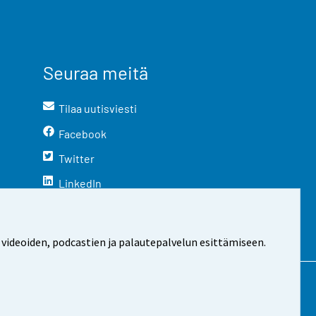
Seuraa meitä
Tilaa uutisviesti
Facebook
Twitter
LinkedIn
YouTube
Instagram
 videoiden, podcastien ja palautepalvelun esittämiseen.
stosta
Evästeasetukset