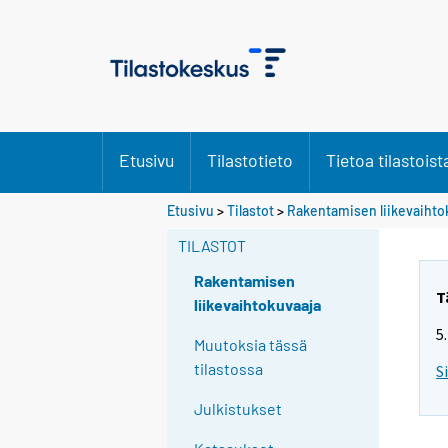
Etusivu
Tilastotieto
Tietoa tilastoist
Etusivu
>
Tilastot
>
Rakentamisen liikevaihto
TILASTOT
Rakentamisen
T
liikevaihtokuvaaja
5
Muutoksia tässä
tilastossa
S
Julkistukset