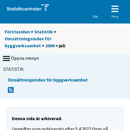
Meny
Sök
Förstasidan
>
Statistik
>
Omsättningsindex för
byggverksamhet
>
2006
>
juli
Öppna menyn
STATISTIK
Omsättningsindex för byggverksamhet
Denna sida är arkiverad.
Uppgifter som publicerats efter 5.4.2022 finns på