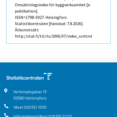
Omsättningsindex för byggverksamhet [e-
publikation].
ISSN=1798-5927. Helsingfors:
Statistikcentralen [hänvisat: 7.8.2026].
Åtkomstsätt:
http://stat.fi/til/rlv/2006/07/index_sv.html
Verkstadsgatan
13
00580
Helsingfors
Växel
029 551 1000
Informationstjänst
029 551 2220