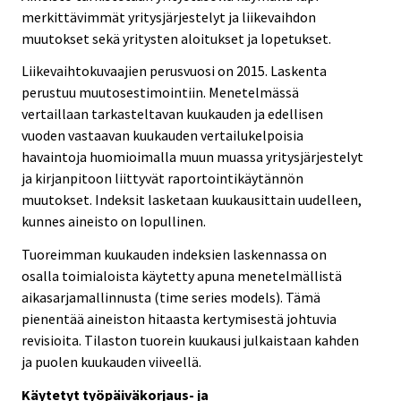
merkittävimmät yritysjärjestelyt ja liikevaihdon
muutokset sekä yritysten aloitukset ja lopetukset.
Liikevaihtokuvaajien perusvuosi on 2015. Laskenta
perustuu muutosestimointiin. Menetelmässä
vertaillaan tarkasteltavan kuukauden ja edellisen
vuoden vastaavan kuukauden vertailukelpoisia
havaintoja huomioimalla muun muassa yritysjärjestelyt
ja kirjanpitoon liittyvät raportointikäytännön
muutokset. Indeksit lasketaan kuukausittain uudelleen,
kunnes aineisto on lopullinen.
Tuoreimman kuukauden indeksien laskennassa on
osalla toimialoista käytetty apuna menetelmällistä
aikasarjamallinnusta (time series models). Tämä
pienentää aineiston hitaasta kertymisestä johtuvia
revisioita. Tilaston tuorein kuukausi julkaistaan kahden
ja puolen kuukauden viiveellä.
Käytetyt työpäiväkorjaus- ja