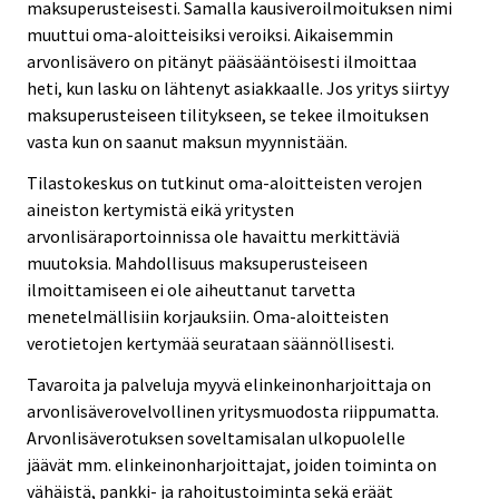
maksuperusteisesti. Samalla kausiveroilmoituksen nimi
muuttui oma-aloitteisiksi veroiksi. Aikaisemmin
arvonlisävero on pitänyt pääsääntöisesti ilmoittaa
heti, kun lasku on lähtenyt asiakkaalle. Jos yritys siirtyy
maksuperusteiseen tilitykseen, se tekee ilmoituksen
vasta kun on saanut maksun myynnistään.
Tilastokeskus on tutkinut oma-aloitteisten verojen
aineiston kertymistä eikä yritysten
arvonlisäraportoinnissa ole havaittu merkittäviä
muutoksia. Mahdollisuus maksuperusteiseen
ilmoittamiseen ei ole aiheuttanut tarvetta
menetelmällisiin korjauksiin. Oma-aloitteisten
verotietojen kertymää seurataan säännöllisesti.
Tavaroita ja palveluja myyvä elinkeinonharjoittaja on
arvonlisäverovelvollinen yritysmuodosta riippumatta.
Arvonlisäverotuksen soveltamisalan ulkopuolelle
jäävät mm. elinkeinonharjoittajat, joiden toiminta on
vähäistä, pankki- ja rahoitustoiminta sekä eräät