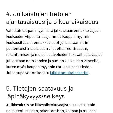
4. Julkaistujen tietojen
ajantasaisuus ja oikea-aikaisuus
Vähittäiskaupan myynnistä julkaistaan ennakko vajaan
kuukauden viipeellä. Laajemmat kaupan myynnin
kuukausittaiset ennakkotiedot julkaistaan noin
puolentoista kuukauden viipeellä. Teollisuuden,
rakentamisen ja muiden palveluiden liikevaihtokuvaajat
julkaistaan noin kahden ja puolen kuukauden viipeellä,
kuten myös kaupan myynnin tarkentuneet tiedot.
Julkaisupäivät on koottu
julkistamiskalenteriin
.
5. Tietojen saatavuus ja
läpinäkyvyys/selkeys
Julkistuksia
on liikevaihtokuvaajista kuukausittain
neljä: teollisuuden, rakentamisen, kaupan ja muiden