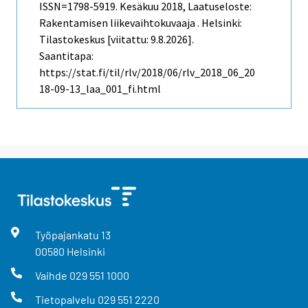
ISSN=1798-5919.
Kesäkuu
2018, Laatuseloste:
Rakentamisen liikevaihtokuvaaja . Helsinki:
Tilastokeskus [viitattu: 9.8.2026].
Saantitapa:
https://stat.fi/til/rlv/2018/06/rlv_2018_06_20
18-09-13_laa_001_fi.html
Työpajankatu
13
00580
Helsinki
Vaihde
029 551 1000
Tietopalvelu
029 551 2220