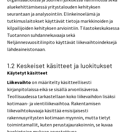
aluekehittämisessä yritystalouden kehityksen
seurantaan ja analysointiin. Elinkeinoelämä ja
tutkimuslaitokset käyttävät tietoja markkinoiden ja
kilpailijoiden kehityksen arviointiin. Tilastokeskuksessa
Tuotannon suhdannekuvaaja sekä
Neljännesvuositilinpito käyttävät liikevaihtoindeksejä
lähdeaineistonaan.
1.2 Keskeiset käsitteet ja luokitukset
Käytetyt käsitteet
Liikevaihto
on määritelty käsitteellisesti
kirjanpitolaissa eikä se sisällä arvonlisäveroa.
Teollisuudessa tarkastellaan koko liikevaihdon lisäksi
kotimaan- ja vientiliikevaihtoa. Rakentamisen
liikevaihtokuvaaja käsittää ensisijaisesti
rakennusyritysten kotimaan myynnin, mutta tietyt
toimintamallit, kuten perustajaurakoinnin, se kuvaa
hankintojen mukaan arvostettuna.