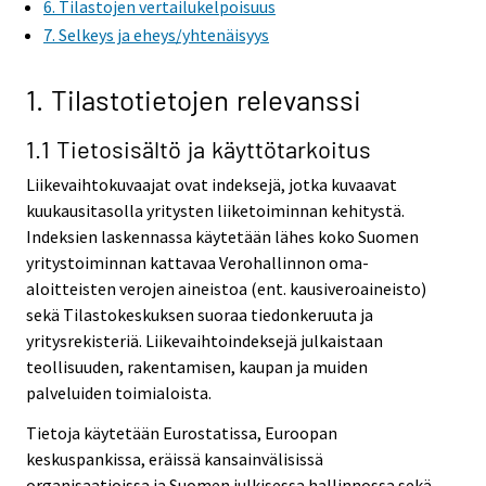
6. Tilastojen vertailukelpoisuus
e
e
7. Selkeys ja eheys/yhtenäisyys
r
r
v
v
i
i
1. Tilastotietojen relevanssi
c
c
e
e
1.1 Tietosisältö ja käyttötarkoitus
.
.
Liikevaihtokuvaajat ovat indeksejä, jotka kuvaavat
kuukausitasolla yritysten liiketoiminnan kehitystä.
Indeksien laskennassa käytetään lähes koko Suomen
yritystoiminnan kattavaa Verohallinnon oma-
aloitteisten verojen aineistoa (ent. kausiveroaineisto)
sekä Tilastokeskuksen suoraa tiedonkeruuta ja
yritysrekisteriä. Liikevaihtoindeksejä julkaistaan
teollisuuden, rakentamisen, kaupan ja muiden
palveluiden toimialoista.
Tietoja käytetään Eurostatissa, Euroopan
keskuspankissa, eräissä kansainvälisissä
organisaatioissa ja Suomen julkisessa hallinnossa sekä