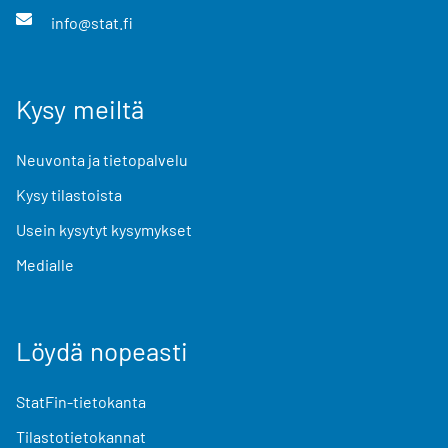
info@stat.fi
Kysy meiltä
Neuvonta ja tietopalvelu
Kysy tilastoista
Usein kysytyt kysymykset
Medialle
Löydä nopeasti
StatFin-tietokanta
Tilastotietokannat