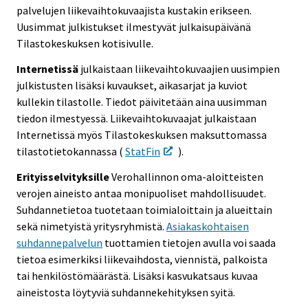
palvelujen liikevaihtokuvaajista kustakin erikseen.
Uusimmat julkistukset ilmestyvät julkaisupäivänä
Tilastokeskuksen kotisivulle.
Internetissä
julkaistaan liikevaihtokuvaajien uusimpien
julkistusten lisäksi kuvaukset, aikasarjat ja kuviot
kullekin tilastolle. Tiedot päivitetään aina uusimman
tiedon ilmestyessä. Liikevaihtokuvaajat julkaistaan
Internetissä myös Tilastokeskuksen maksuttomassa
tilastotietokannassa (
StatFin
).
Erityisselvityksille
Verohallinnon oma-aloitteisten
verojen aineisto antaa monipuoliset mahdollisuudet.
Suhdannetietoa tuotetaan toimialoittain ja alueittain
sekä nimetyistä yritysryhmistä.
Asiakaskohtaisen
suhdannepalvelun
tuottamien tietojen avulla voi saada
tietoa esimerkiksi liikevaihdosta, viennistä, palkoista
tai henkilöstömäärästä. Lisäksi kasvukatsaus kuvaa
aineistosta löytyviä suhdannekehityksen syitä.