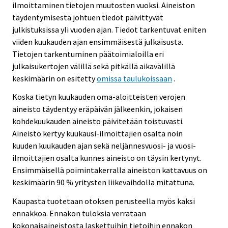
ilmoittaminen tietojen muutosten vuoksi. Aineiston
täydentymisestä johtuen tiedot päivittyvät
julkistuksissa yli vuoden ajan. Tiedot tarkentuvat eniten
viiden kuukauden ajan ensimmäisestä julkaisusta.
Tietojen tarkentuminen päätoimialoilla eri
julkaisukertojen välillä sekä pitkällä aikavälillä
keskimäärin on esitetty
omissa taulukoissaan
.
Koska tietyn kuukauden oma-aloitteisten verojen
aineisto täydentyy eräpäivän jälkeenkin, jokaisen
kohdekuukauden aineisto päivitetään toistuvasti.
Aineisto kertyy kuukausi-ilmoittajien osalta noin
kuuden kuukauden ajan sekä neljännesvuosi- ja vuosi-
ilmoittajien osalta kunnes aineisto on täysin kertynyt.
Ensimmäisellä poimintakerralla aineiston kattavuus on
keskimäärin 90 % yritysten liikevaihdolla mitattuna.
Kaupasta tuotetaan otoksen perusteella myös kaksi
ennakkoa. Ennakon tuloksia verrataan
kokonaisaineistosta laskettuihin tietoihin ennakon