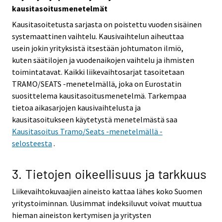
kausitasoitusmenetelmät
Kausitasoitetusta sarjasta on poistettu vuoden sisäinen
systemaattinen vaihtelu. Kausivaihtelun aiheuttaa
usein jokin yrityksistä itsestään johtumaton ilmiö,
kuten säätilojen ja vuodenaikojen vaihtelu ja ihmisten
toimintatavat. Kaikki liikevaihtosarjat tasoitetaan
TRAMO/SEATS -menetelmällä, joka on Eurostatin
suosittelema kausitasoitusmenetelmä. Tarkempaa
tietoa aikasarjojen kausivaihtelusta ja
kausitasoitukseen käytetystä menetelmästä saa
Kausitasoitus Tramo/Seats -menetelmällä -
selosteesta
.
3. Tietojen oikeellisuus ja tarkkuus
Liikevaihtokuvaajien aineisto kattaa lähes koko Suomen
yritystoiminnan. Uusimmat indeksiluvut voivat muuttua
hieman aineiston kertymisen ja yritysten