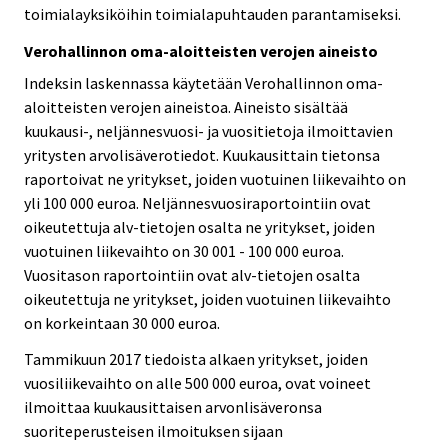
toimialayksiköihin toimialapuhtauden parantamiseksi.
Verohallinnon oma-aloitteisten verojen aineisto
Indeksin laskennassa käytetään Verohallinnon oma-
aloitteisten verojen aineistoa. Aineisto sisältää
kuukausi-, neljännesvuosi- ja vuositietoja ilmoittavien
yritysten arvolisäverotiedot. Kuukausittain tietonsa
raportoivat ne yritykset, joiden vuotuinen liikevaihto on
yli 100 000 euroa. Neljännesvuosiraportointiin ovat
oikeutettuja alv-tietojen osalta ne yritykset, joiden
vuotuinen liikevaihto on 30 001 - 100 000 euroa.
Vuositason raportointiin ovat alv-tietojen osalta
oikeutettuja ne yritykset, joiden vuotuinen liikevaihto
on korkeintaan 30 000 euroa.
Tammikuun 2017 tiedoista alkaen yritykset, joiden
vuosiliikevaihto on alle 500 000 euroa, ovat voineet
ilmoittaa kuukausittaisen arvonlisäveronsa
suoriteperusteisen ilmoituksen sijaan