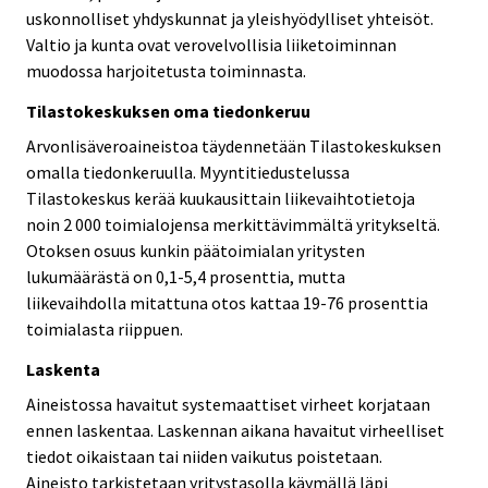
uskonnolliset yhdyskunnat ja yleishyödylliset yhteisöt.
Valtio ja kunta ovat verovelvollisia liiketoiminnan
muodossa harjoitetusta toiminnasta.
Tilastokeskuksen oma tiedonkeruu
Arvonlisäveroaineistoa täydennetään Tilastokeskuksen
omalla tiedonkeruulla. Myyntitiedustelussa
Tilastokeskus kerää kuukausittain liikevaihtotietoja
noin 2 000 toimialojensa merkittävimmältä yritykseltä.
Otoksen osuus kunkin päätoimialan yritysten
lukumäärästä on 0,1-5,4 prosenttia, mutta
liikevaihdolla mitattuna otos kattaa 19-76 prosenttia
toimialasta riippuen.
Laskenta
Aineistossa havaitut systemaattiset virheet korjataan
ennen laskentaa. Laskennan aikana havaitut virheelliset
tiedot oikaistaan tai niiden vaikutus poistetaan.
Aineisto tarkistetaan yritystasolla käymällä läpi