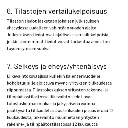
6. Tilastojen vertailukelpoisuus
Tilaston tiedot lasketaan jokaisen julkistuksen
yhteydessä uudelleen vähintään vuoden ajalta.
Julkistuksen tiedot ovat ajallisesti vertailukelpoisia,
joskin tuoreimmat tiedot voivat tarkentua aineiston
täydentymisen vuoksi.
7. Selkeys ja eheys/yhtenäisyys
Liikevaihtokuvaajissa kullekin kalenterivuodelle
kohdistuu sille ajoittuva myynti yrityksen tilikaudesta
riippumatta. Tilastokeskuksen yritysten rakenne- ja
tilinpäätöstilastossa liikevaihtotiedot ovat
tuloslaskelman mukaisia ja kyseisenä vuonna
päättyvältä tilikaudelta. Jos tilikauden pituus eroaa 12
kuukaudesta, liikevaihto muunnetaan yritysten
rakenne- ja tilinpäätöstilastossa 12 kuukautta