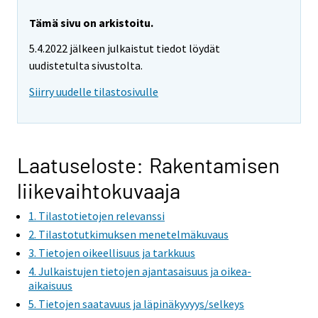
a
a
r
r
Tämä sivu on arkistoitu.
e
e
5.4.2022 jälkeen julkaistut tiedot löydät
m
m
uudistetulta sivustolta.
o
o
v
v
Siirry uudelle tilastosivulle
i
i
n
n
g
g
t
t
Laatuseloste: Rakentamisen
o
o
liikevaihtokuvaaja
a
a
n
n
1. Tilastotietojen relevanssi
o
o
2. Tilastotutkimuksen menetelmäkuvaus
t
t
3. Tietojen oikeellisuus ja tarkkuus
h
h
4. Julkaistujen tietojen ajantasaisuus ja oikea-
e
e
aikaisuus
r
r
5. Tietojen saatavuus ja läpinäkyvyys/selkeys
s
s