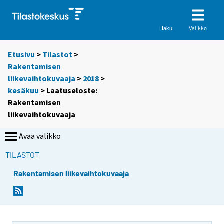
Valikko
Haku
Etusivu
>
Tilastot
>
Rakentamisen
liikevaihtokuvaaja
>
2018
>
kesäkuu
> Laatuseloste:
Rakentamisen
liikevaihtokuvaaja
Avaa valikko
TILASTOT
Rakentamisen liikevaihtokuvaaja
Y
Y
o
o
u
u