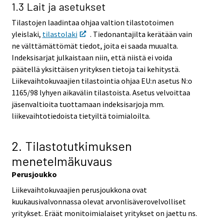
1.3 Lait ja asetukset
Tilastojen laadintaa ohjaa valtion tilastotoimen
yleislaki,
tilastolaki
. Tiedonantajilta kerätään vain
ne välttämättömät tiedot, joita ei saada muualta.
Indeksisarjat julkaistaan niin, että niistä ei voida
päätellä yksittäisen yrityksen tietoja tai kehitystä.
Liikevaihtokuvaajien tilastointia ohjaa EU:n asetus N:o
1165/98 lyhyen aikavälin tilastoista. Asetus velvoittaa
jäsenvaltioita tuottamaan indeksisarjoja mm.
liikevaihtotiedoista tietyiltä toimialoilta.
2. Tilastotutkimuksen
menetelmäkuvaus
Perusjoukko
Liikevaihtokuvaajien perusjoukkona ovat
kuukausivalvonnassa olevat arvonlisäverovelvolliset
yritykset. Eräät monitoimialaiset yritykset on jaettu ns.