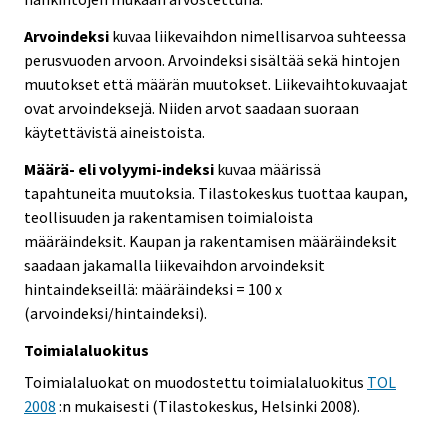
Arvoindeksi
kuvaa liikevaihdon nimellisarvoa suhteessa
perusvuoden arvoon. Arvoindeksi sisältää sekä hintojen
muutokset että määrän muutokset. Liikevaihtokuvaajat
ovat arvoindeksejä. Niiden arvot saadaan suoraan
käytettävistä aineistoista.
Määrä- eli volyymi-indeksi
kuvaa määrissä
tapahtuneita muutoksia. Tilastokeskus tuottaa kaupan,
teollisuuden ja rakentamisen toimialoista
määräindeksit. Kaupan ja rakentamisen määräindeksit
saadaan jakamalla liikevaihdon arvoindeksit
hintaindekseillä: määräindeksi = 100 x
(arvoindeksi/hintaindeksi).
Toimialaluokitus
Toimialaluokat on muodostettu toimialaluokitus
TOL
2008
:n mukaisesti (Tilastokeskus, Helsinki 2008).