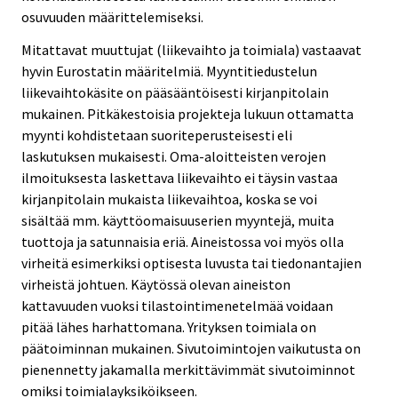
osuvuuden määrittelemiseksi.
Mitattavat muuttujat (liikevaihto ja toimiala) vastaavat
hyvin Eurostatin määritelmiä. Myyntitiedustelun
liikevaihtokäsite on pääsääntöisesti kirjanpitolain
mukainen. Pitkäkestoisia projekteja lukuun ottamatta
myynti kohdistetaan suoriteperusteisesti eli
laskutuksen mukaisesti. Oma-aloitteisten verojen
ilmoituksesta laskettava liikevaihto ei täysin vastaa
kirjanpitolain mukaista liikevaihtoa, koska se voi
sisältää mm. käyttöomaisuuserien myyntejä, muita
tuottoja ja satunnaisia eriä. Aineistossa voi myös olla
virheitä esimerkiksi optisesta luvusta tai tiedonantajien
virheistä johtuen. Käytössä olevan aineiston
kattavuuden vuoksi tilastointimenetelmää voidaan
pitää lähes harhattomana. Yrityksen toimiala on
päätoiminnan mukainen. Sivutoimintojen vaikutusta on
pienennetty jakamalla merkittävimmät sivutoiminnot
omiksi toimialayksiköikseen.