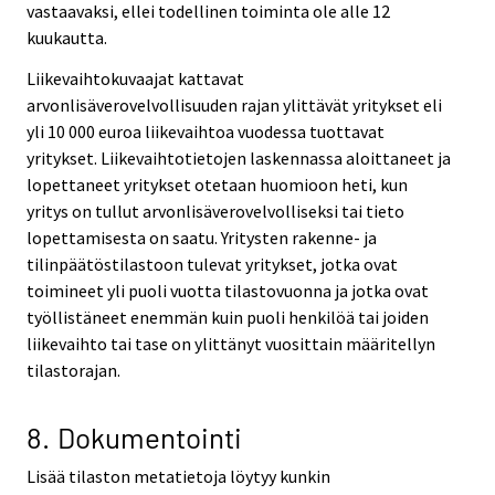
vastaavaksi, ellei todellinen toiminta ole alle 12
kuukautta.
Liikevaihtokuvaajat kattavat
arvonlisäverovelvollisuuden rajan ylittävät yritykset eli
yli 10 000 euroa liikevaihtoa vuodessa tuottavat
yritykset. Liikevaihtotietojen laskennassa aloittaneet ja
lopettaneet yritykset otetaan huomioon heti, kun
yritys on tullut arvonlisäverovelvolliseksi tai tieto
lopettamisesta on saatu. Yritysten rakenne- ja
tilinpäätöstilastoon tulevat yritykset, jotka ovat
toimineet yli puoli vuotta tilastovuonna ja jotka ovat
työllistäneet enemmän kuin puoli henkilöä tai joiden
liikevaihto tai tase on ylittänyt vuosittain määritellyn
tilastorajan.
8. Dokumentointi
Lisää tilaston metatietoja löytyy kunkin