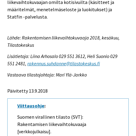
liikevaihtokuvaajan omilta kotisivuilta (käsitteet ja
määritelmät, menetelmäseloste ja luokitukset) ja
Statfin -palvelusta.
Lähde: Rakentamisen liikevaihtokuvaaja 2018, kesäkuu,
Tilastokeskus
Lisätietoja: Liina Arhosalo 029 551 3612, Heli Suonio 029
551 2481,
rakennus.suhdanne@tilastokeskus.fi
Vastaava tilastojohtaja: Mari Ylä-Jarkko
Päivitetty 13.9.2018
Viittausohje
:
Suomen virallinen tilasto (SVT):
Rakentamisen liikevaihtokuvaaja
[verkkojulkaisu].