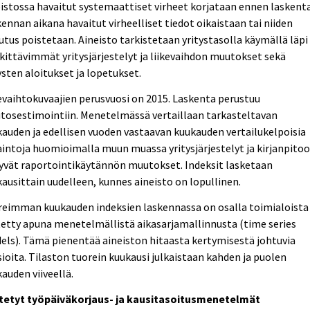
istossa havaitut systemaattiset virheet korjataan ennen laskent
ennan aikana havaitut virheelliset tiedot oikaistaan tai niiden
utus poistetaan. Aineisto tarkistetaan yritystasolla käymällä läpi
ittävimmät yritysjärjestelyt ja liikevaihdon muutokset sekä
ysten aloitukset ja lopetukset.
evaihtokuvaajien perusvuosi on 2015. Laskenta perustuu
tosestimointiin. Menetelmässä vertaillaan tarkasteltavan
auden ja edellisen vuoden vastaavan kuukauden vertailukelpoisia
intoja huomioimalla muun muassa yritysjärjestelyt ja kirjanpito
tyvät raportointikäytännön muutokset. Indeksit lasketaan
ausittain uudelleen, kunnes aineisto on lopullinen.
reimman kuukauden indeksien laskennassa on osalla toimialoista
etty apuna menetelmällistä aikasarjamallinnusta (time series
ls). Tämä pienentää aineiston hitaasta kertymisestä johtuvia
sioita. Tilaston tuorein kuukausi julkaistaan kahden ja puolen
auden viiveellä.
tetyt työpäiväkorjaus- ja kausitasoitusmenetelmät