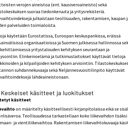
tteisten verojen aineistoa (ent. kausiveroaineisto) sekä
stokeskuksen suoraa tiedonkeruuta ja yritysrekisteriä.
evaihtoindeksejä julkaistaan teollisuuden, rakentamisen, kaupan j
en palveluiden toimialoista.
oja käytetään Eurostatissa, Euroopan keskuspankissa, eräissä
ainvälisissä organisaatioissa ja Suomen julkisessa hallinnossa se
kehittämisessä yritystalouden kehityksen seurantaan ja
ysointiin. Elinkeinoelämä ja tutkimuslaitokset käyttävät tietoja
kinoiden ja kilpailijoiden kehityksen arviointiin. Tilastokeskukse
tannon suhdannekuvaaja sekä Neljännesvuositilinpito käyttävät
evaihtoindeksejä lähdeaineistonaan.
 Keskeiset käsitteet ja luokitukset
tetyt käsitteet
kevaihto
on määritelty käsitteellisesti kirjanpitolaissa eikä se sisä
nlisäveroa. Teollisuudessa tarkastellaan koko liikevaihdon lisäksi
maan- ja vientiliikevaihtoa. Rakentamisen liikevaihtokuvaaja käsi