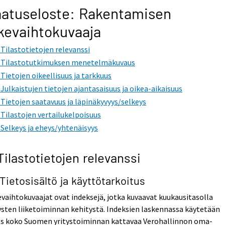
atuseloste: Rakentamisen
ikevaihtokuvaaja
. Tilastotietojen relevanssi
. Tilastotutkimuksen menetelmäkuvaus
. Tietojen oikeellisuus ja tarkkuus
. Julkaistujen tietojen ajantasaisuus ja oikea-aikaisuus
. Tietojen saatavuus ja läpinäkyvyys/selkeys
. Tilastojen vertailukelpoisuus
. Selkeys ja eheys/yhtenäisyys
 Tilastotietojen relevanssi
 Tietosisältö ja käyttötarkoitus
evaihtokuvaajat ovat indeksejä, jotka kuvaavat kuukausitasolla
ysten liiketoiminnan kehitystä. Indeksien laskennassa käytetään
es koko Suomen yritystoiminnan kattavaa Verohallinnon oma-