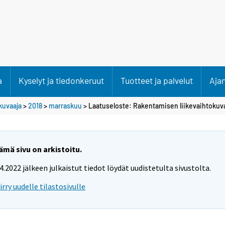
a
Kyselyt ja tiedonkeruut
Tuotteet ja palvelut
Aja
kuvaaja
>
2018
>
marraskuu
> Laatuseloste: Rakentamisen liikevaihtokuv
ämä sivu on arkistoitu.
.4.2022 jälkeen julkaistut tiedot löydät uudistetulta sivustolta.
iirry uudelle tilastosivulle