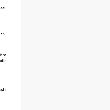
kaan
aan
ista
alla
esti