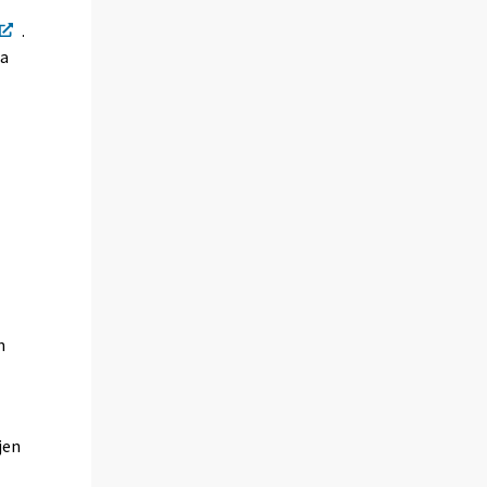
.
da
n
jen