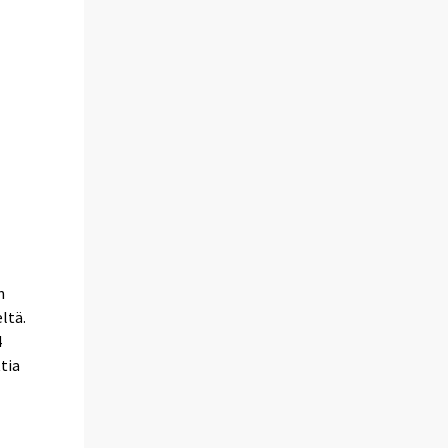
n
ltä.
4
tia