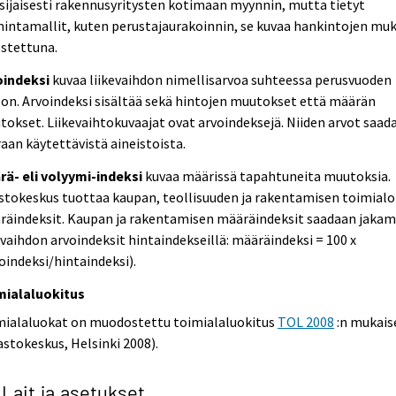
sijaisesti rakennusyritysten kotimaan myynnin, mutta tietyt
intamallit, kuten perustajaurakoinnin, se kuvaa hankintojen mu
ostettuna.
oindeksi
kuvaa liikevaihdon nimellisarvoa suhteessa perusvuoden
on. Arvoindeksi sisältää sekä hintojen muutokset että määrän
okset. Liikevaihtokuvaajat ovat arvoindeksejä. Niiden arvot saad
aan käytettävistä aineistoista.
rä- eli volyymi-indeksi
kuvaa määrissä tapahtuneita muutoksia.
stokeskus tuottaa kaupan, teollisuuden ja rakentamisen toimialo
räindeksit. Kaupan ja rakentamisen määräindeksit saadaan jakam
evaihdon arvoindeksit hintaindekseillä: määräindeksi = 100 x
oindeksi/hintaindeksi).
mialaluokitus
mialaluokat on muodostettu toimialaluokitus
TOL 2008
:n mukais
astokeskus, Helsinki 2008).
 Lait ja asetukset