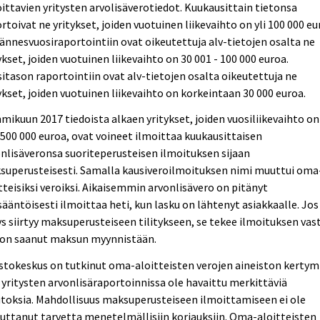
ittavien yritysten arvolisäverotiedot. Kuukausittain tietonsa
rtoivat ne yritykset, joiden vuotuinen liikevaihto on yli 100 000 eu
ännesvuosiraportointiin ovat oikeutettuja alv-tietojen osalta ne
ykset, joiden vuotuinen liikevaihto on 30 001 - 100 000 euroa.
itason raportointiin ovat alv-tietojen osalta oikeutettuja ne
ykset, joiden vuotuinen liikevaihto on korkeintaan 30 000 euroa.
ikuun 2017 tiedoista alkaen yritykset, joiden vuosiliikevaihto on
 500 000 euroa, ovat voineet ilmoittaa kuukausittaisen
nlisäveronsa suoriteperusteisen ilmoituksen sijaan
superusteisesti. Samalla kausiveroilmoituksen nimi muuttui oma
tteisiksi veroiksi. Aikaisemmin arvonlisävero on pitänyt
ääntöisesti ilmoittaa heti, kun lasku on lähtenyt asiakkaalle. Jos
ys siirtyy maksuperusteiseen tilitykseen, se tekee ilmoituksen vas
 on saanut maksun myynnistään.
stokeskus on tutkinut oma-aloitteisten verojen aineiston kertym
 yritysten arvonlisäraportoinnissa ole havaittu merkittäviä
toksia. Mahdollisuus maksuperusteiseen ilmoittamiseen ei ole
uttanut tarvetta menetelmällisiin korjauksiin. Oma-aloitteisten