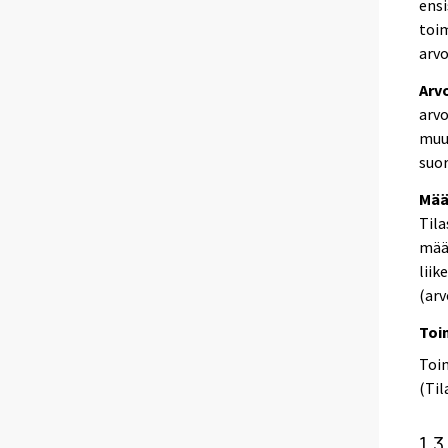
ensi
toim
arv
Arv
arvo
muut
suor
Mää
Tila
mää
liik
(arv
Toi
Toi
(Til
1.3