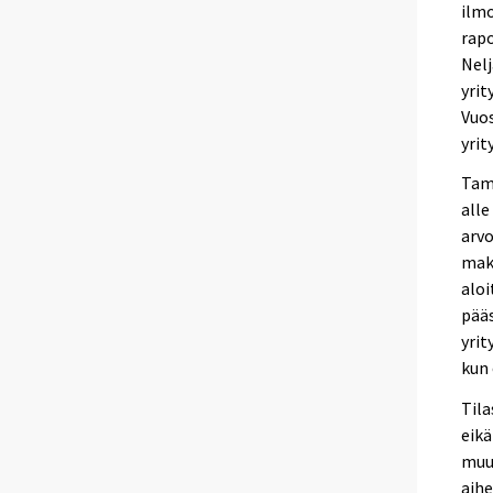
ilmo
rapo
Nelj
yrit
Vuos
yrit
Tamm
alle
arvo
mak
aloi
pääs
yrit
kun
Tila
eikä
muu
aihe