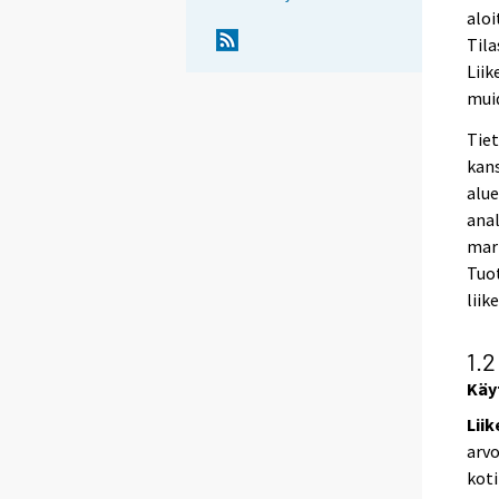
aloi
Tila
Liik
muid
Tiet
kans
alue
anal
mark
Tuo
liik
1.2
Käy
Lii
arvo
koti