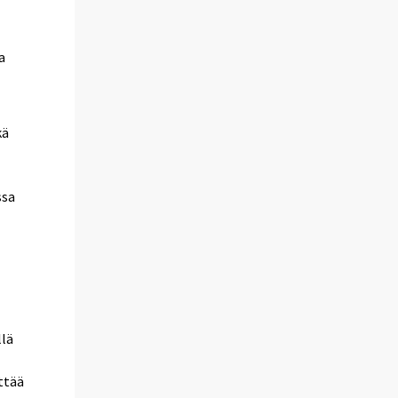
a
kä
ssa
llä
ttää