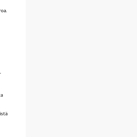
roa.
-
ta
istä