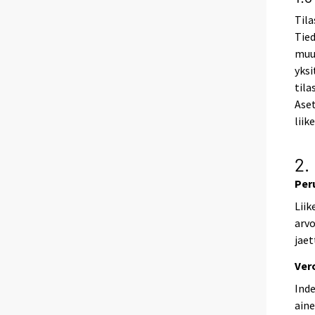
Tila
Tied
muua
yksi
tila
Aset
liik
2.
Per
Liik
arvo
jaet
Ver
Inde
aine