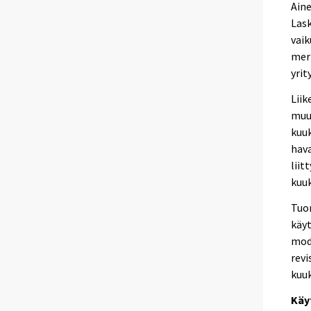
Aine
Lask
vaik
merk
yrit
Liik
muu
kuuk
hava
liit
kuuk
Tuo
käyt
mode
revi
kuuk
Käy