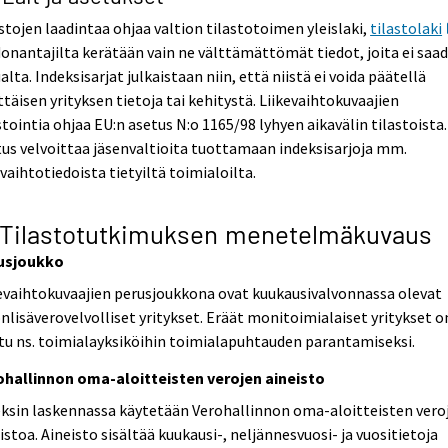
stojen laadintaa ohjaa valtion tilastotoimen yleislaki,
tilastolaki
onantajilta kerätään vain ne välttämättömät tiedot, joita ei saa
lta. Indeksisarjat julkaistaan niin, että niistä ei voida päätellä
ttäisen yrityksen tietoja tai kehitystä. Liikevaihtokuvaajien
stointia ohjaa EU:n asetus N:o 1165/98 lyhyen aikavälin tilastoista.
us velvoittaa jäsenvaltioita tuottamaan indeksisarjoja mm.
evaihtotiedoista tietyiltä toimialoilta.
 Tilastotutkimuksen menetelmäkuvaus
usjoukko
evaihtokuvaajien perusjoukkona ovat kuukausivalvonnassa olevat
nlisäverovelvolliset yritykset. Eräät monitoimialaiset yritykset o
tu ns. toimialayksiköihin toimialapuhtauden parantamiseksi.
ohallinnon oma-aloitteisten verojen aineisto
ksin laskennassa käytetään Verohallinnon oma-aloitteisten vero
istoa. Aineisto sisältää kuukausi-, neljännesvuosi- ja vuositietoja