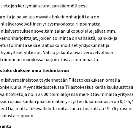
tietojen kertymää seurataan säännöllisesti.
roita ja palveluja myyvä elinkeinonharjoittaja on
nlisäverovelvollinen yritysmuodosta riippumatta.
nlisäverotuksen soveltamisalan ulkopuolelle jäävät mm.
keinonharjoittajat, joiden toiminta on vähäistä, pankki- ja
itustoiminta sekä eräät uskonnolliset yhdyskunnat ja
shyödylliset yhteisöt. Valtio ja kunta ovat verovelvollisia
ketoiminnan muodossa harjoitetusta toiminnasta.
astokeskuksen oma tiedonkeruu
onlisäveroaineistoa täydennetään Tilastokeskuksen omalla
onkeruulla. Myyntitiedustelussa Tilastokeskus kerää kuukausittai
evaihtotietoja noin 2 000 toimialojensa merkittävimmältä yritykse
sen osuus kunkin päätoimialan yritysten lukumäärästä on 0,1-5,
enttia, mutta liikevaihdolla mitattuna otos kattaa 19-76 prosent
ialasta riippuen.
kenta