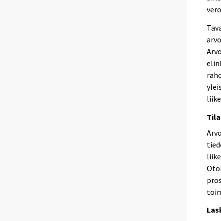
vero
Tava
arvo
Arvo
elin
raho
ylei
lii
Til
Arv
tied
liik
Otok
pros
toim
Las