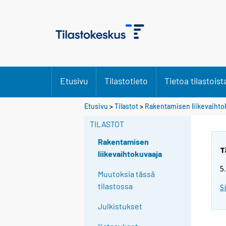
Etusivu
Tilastotieto
Tietoa tilastoist
Y
Y
Etusivu
>
Tilastot
>
Rakentamisen liikevaihto
o
o
TILASTOT
u
u
a
a
Rakentamisen
r
r
T
liikevaihtokuvaaja
e
e
5
m
m
Muutoksia tässä
o
o
tilastossa
S
v
v
Julkistukset
i
i
n
n