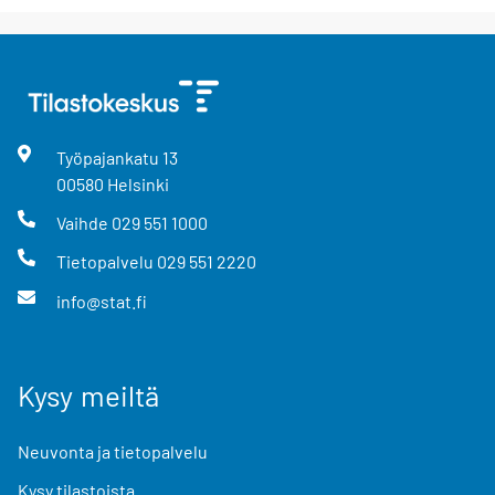
Työpajankatu
13
00580
Helsinki
Vaihde
029 551 1000
Tietopalvelu
029 551 2220
info@stat.fi
Kysy meiltä
Neuvonta ja tietopalvelu
Kysy tilastoista