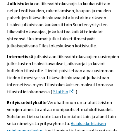
Julkistuksia
on liikevaihtokuvaajista kuukausittain
neljä: teollisuuden, rakentamisen, kaupan ja muiden
palvelujen liikevaihtokuvaajista kustakin erikseen.
Lisäksi julkaistaan kuukausittain Suurten yritysten
liikevaihtokuvaajaa, joka kattaa kaikki toimialat
yhteensä. Uusimmat julkistukset ilmestyvät
julkaisupäivänä Tilastokeskuksen kotisivulle.
Internetissä
julkaistaan liikevaihtokuvaajien uusimpien
julkistusten lisäksi kuvaukset, aikasarjat ja kuviot
kullekin tilastolle. Tiedot päivitetään aina uusimman
tiedon ilmestyessä. Liikevaihtokuvaajat julkaistaan
internetissä myös Tilastokeskuksen maksuttomassa
tilastotietokannassa (
StatFin
).
Erityisselvityksille
Verohallinnon oma-aloitteisten
verojen aineisto antaa monipuoliset mahdollisuudet.
Suhdannetietoa tuotetaan toimialoittain ja alueittain
sekä nimetyistä yritysryhmistä.
Asiakaskohtaisen
suhdannepalvelun
tuottamien tietojen avulla voi saada