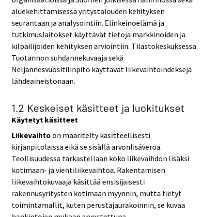
aluekehittämisessä yritystalouden kehityksen
seurantaan ja analysointiin. Elinkeinoelämä ja
tutkimuslaitokset käyttävät tietoja markkinoiden ja
kilpailijoiden kehityksen arviointiin. Tilastokeskuksessa
Tuotannon suhdannekuvaaja sekä
Neljännesvuositilinpito käyttävät liikevaihtoindeksejä
lähdeaineistonaan.
1.2 Keskeiset käsitteet ja luokitukset
Käytetyt käsitteet
Liikevaihto
on määritelty käsitteellisesti
kirjanpitolaissa eikä se sisällä arvonlisäveroa.
Teollisuudessa tarkastellaan koko liikevaihdon lisäksi
kotimaan- ja vientiliikevaihtoa. Rakentamisen
liikevaihtokuvaaja käsittää ensisijaisesti
rakennusyritysten kotimaan myynnin, mutta tietyt
toimintamallit, kuten perustajaurakoinnin, se kuvaa
hankintojen mukaan arvostettuna.