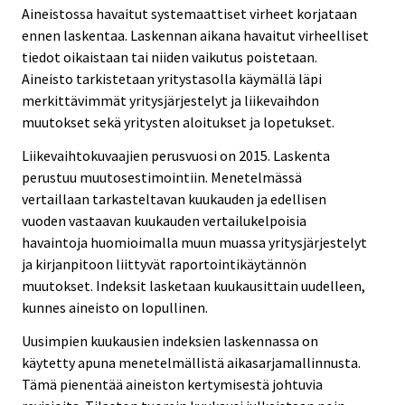
Aineistossa havaitut systemaattiset virheet korjataan
ennen laskentaa. Laskennan aikana havaitut virheelliset
tiedot oikaistaan tai niiden vaikutus poistetaan.
Aineisto tarkistetaan yritystasolla käymällä läpi
merkittävimmät yritysjärjestelyt ja liikevaihdon
muutokset sekä yritysten aloitukset ja lopetukset.
Liikevaihtokuvaajien perusvuosi on 2015. Laskenta
perustuu muutosestimointiin. Menetelmässä
vertaillaan tarkasteltavan kuukauden ja edellisen
vuoden vastaavan kuukauden vertailukelpoisia
havaintoja huomioimalla muun muassa yritysjärjestelyt
ja kirjanpitoon liittyvät raportointikäytännön
muutokset. Indeksit lasketaan kuukausittain uudelleen,
kunnes aineisto on lopullinen.
Uusimpien kuukausien indeksien laskennassa on
käytetty apuna menetelmällistä aikasarjamallinnusta.
Tämä pienentää aineiston kertymisestä johtuvia