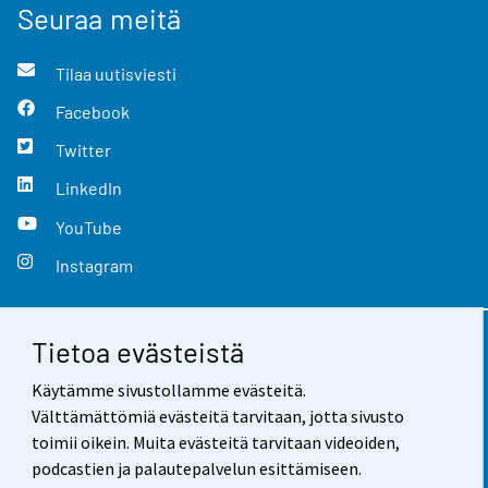
Seuraa meitä
Tilaa uutisviesti
Facebook
Twitter
LinkedIn
YouTube
Instagram
Tietoa evästeistä
Yhteystiedot
Käytämme sivustollamme evästeitä.
Palaute
Välttämättömiä evästeitä tarvitaan, jotta sivusto
toimii oikein. Muita evästeitä tarvitaan videoiden,
Käyttöehdot
podcastien ja palautepalvelun esittämiseen.