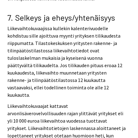
7. Selkeys ja eheys/yhtenäisyys
Liikevaihtokuvaajissa kullekin kalenterivuodelle
kohdistuu sille ajoittuva myynti yrityksen tilikaudesta
riippumatta. Tilastokeskuksen yritysten rakenne- ja
tilinpäätöstilastossa liikevaihtotiedot ovat
tuloslaskelman mukaisia ja kyseisenä vuonna
päättyvältä tilikaudelta. Jos tilikauden pituus eroaa 12
kuukaudesta, liikevaihto muunnetaan yritysten
rakenne- ja tilinpäätöstilastossa 12 kuukautta
vastaavaksi, ellei todellinen toiminta ole alle 12
kuukautta.
Liikevaihtokuvaajat kattavat
arvonlisäverovelvollisuuden rajan ylittävät yritykset eli
yli 10 000 euroa liikevaihtoa vuodessa tuottavat
yritykset. Liikevaihtotietojen laskennassa aloittaneet ja
lopettaneet yritykset otetaan huomioon heti, kun