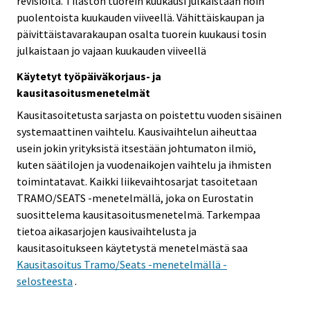
revisioita. Tilaston tuorein kuukausi julkaistaan noin
puolentoista kuukauden viiveellä. Vähittäiskaupan ja
päivittäistavarakaupan osalta tuorein kuukausi tosin
julkaistaan jo vajaan kuukauden viiveellä
Käytetyt työpäiväkorjaus- ja
kausitasoitusmenetelmät
Kausitasoitetusta sarjasta on poistettu vuoden sisäinen
systemaattinen vaihtelu. Kausivaihtelun aiheuttaa
usein jokin yrityksistä itsestään johtumaton ilmiö,
kuten säätilojen ja vuodenaikojen vaihtelu ja ihmisten
toimintatavat. Kaikki liikevaihtosarjat tasoitetaan
TRAMO/SEATS -menetelmällä, joka on Eurostatin
suosittelema kausitasoitusmenetelmä. Tarkempaa
tietoa aikasarjojen kausivaihtelusta ja
kausitasoitukseen käytetystä menetelmästä saa
Kausitasoitus Tramo/Seats -menetelmällä -
selosteesta
.