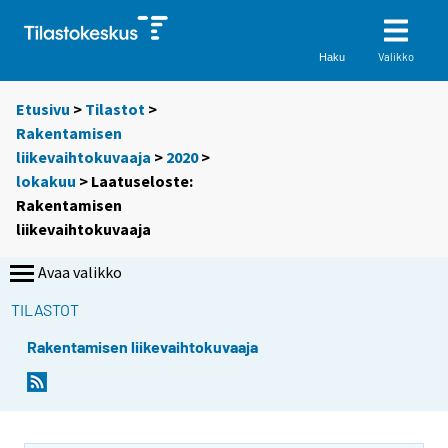
Valikko
Haku
Etusivu
>
Tilastot
>
Rakentamisen
liikevaihtokuvaaja
>
2020
>
lokakuu
> Laatuseloste:
Rakentamisen
liikevaihtokuvaaja
Avaa valikko
TILASTOT
Rakentamisen liikevaihtokuvaaja
Y
Y
o
o
u
u