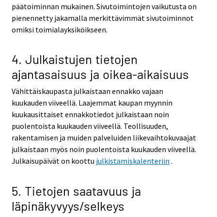
päätoiminnan mukainen. Sivutoimintojen vaikutusta on
pienennetty jakamalla merkittävimmät sivutoiminnot
omiksi toimialayksiköikseen.
4. Julkaistujen tietojen
ajantasaisuus ja oikea-aikaisuus
Vähittäiskaupasta julkaistaan ennakko vajaan
kuukauden viiveellä. Laajemmat kaupan myynnin
kuukausittaiset ennakkotiedot julkaistaan noin
puolentoista kuukauden viiveellä. Teollisuuden,
rakentamisen ja muiden palveluiden liikevaihtokuvaajat
julkaistaan myös noin puolentoista kuukauden viiveellä.
Julkaisupäivät on koottu
julkistamiskalenteriin
.
5. Tietojen saatavuus ja
läpinäkyvyys/selkeys