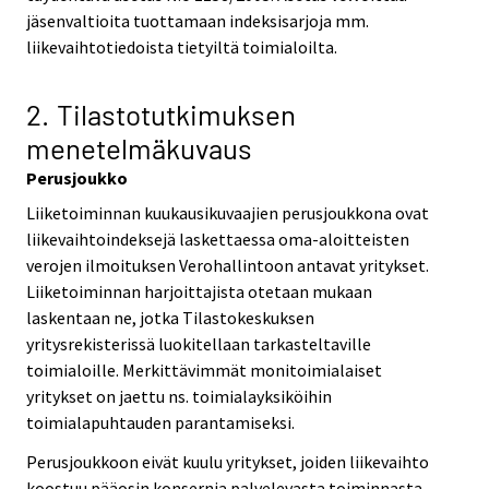
jäsenvaltioita tuottamaan indeksisarjoja mm.
liikevaihtotiedoista tietyiltä toimialoilta.
2. Tilastotutkimuksen
menetelmäkuvaus
Perusjoukko
Liiketoiminnan kuukausikuvaajien perusjoukkona ovat
liikevaihtoindeksejä laskettaessa oma-aloitteisten
verojen ilmoituksen Verohallintoon antavat yritykset.
Liiketoiminnan harjoittajista otetaan mukaan
laskentaan ne, jotka Tilastokeskuksen
yritysrekisterissä luokitellaan tarkasteltaville
toimialoille. Merkittävimmät monitoimialaiset
yritykset on jaettu ns. toimialayksiköihin
toimialapuhtauden parantamiseksi.
Perusjoukkoon eivät kuulu yritykset, joiden liikevaihto
koostuu pääosin konsernia palvelevasta toiminnasta,