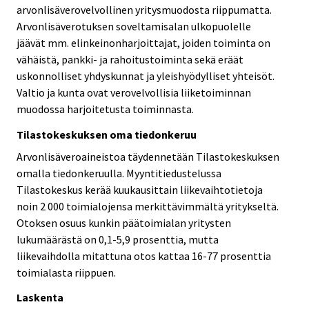
arvonlisäverovelvollinen yritysmuodosta riippumatta.
Arvonlisäverotuksen soveltamisalan ulkopuolelle
jäävät mm. elinkeinonharjoittajat, joiden toiminta on
vähäistä, pankki- ja rahoitustoiminta sekä eräät
uskonnolliset yhdyskunnat ja yleishyödylliset yhteisöt.
Valtio ja kunta ovat verovelvollisia liiketoiminnan
muodossa harjoitetusta toiminnasta.
Tilastokeskuksen oma tiedonkeruu
Arvonlisäveroaineistoa täydennetään Tilastokeskuksen
omalla tiedonkeruulla. Myyntitiedustelussa
Tilastokeskus kerää kuukausittain liikevaihtotietoja
noin 2 000 toimialojensa merkittävimmältä yritykseltä.
Otoksen osuus kunkin päätoimialan yritysten
lukumäärästä on 0,1-5,9 prosenttia, mutta
liikevaihdolla mitattuna otos kattaa 16-77 prosenttia
toimialasta riippuen.
Laskenta