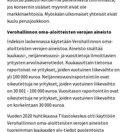
jos konsernin sisäiset myynnit eivät ole
markkinaehtoisia. Myöskään ulkomaiset yhteisöt eivät
kuulu perusjoukkoon.
Verohallinnon oma-aloitteisten verojen aineisto
Indeksin laskennassa käytetään Verohallinnon oma-
aloitteisten verojen aineistoa. Aineisto sisältää
kuukausi-, neljännesvuosi- ja vuositietoja ilmoittavien
yritysten arvolisäverotiedot. Kuukausittain tietonsa
raportoivat ne yritykset, joiden vuotuinen liikevaihto on
yli 100 000 euroa. Neljännesvuosiraportointiin ovat
oikeutettuja ne yritykset, joiden vuotuinen liikevaihto
on 30 001 - 100 000 euroa. Vuositason raportointiin ovat
oikeutettuja ne yritykset, joiden vuotuinen liikevaihto
on korkeintaan 30 000 euroa.
Vuoden 2020 huhtikuussa Tilastokeskus otti käyttöön
Verohallinnon oma-aloitteisten verojen aineiston
tuoreimman kuukauden alv-tiedot puolentoista