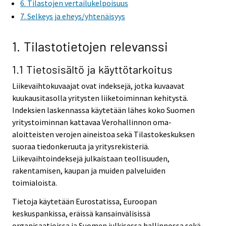
6. Tilastojen vertailukelpoisuus
e
e
7. Selkeys ja eheys/yhtenäisyys
r
r
v
v
i
i
1. Tilastotietojen relevanssi
c
c
e
e
1.1 Tietosisältö ja käyttötarkoitus
.
.
Liikevaihtokuvaajat ovat indeksejä, jotka kuvaavat
kuukausitasolla yritysten liiketoiminnan kehitystä.
Indeksien laskennassa käytetään lähes koko Suomen
yritystoiminnan kattavaa Verohallinnon oma-
aloitteisten verojen aineistoa sekä Tilastokeskuksen
suoraa tiedonkeruuta ja yritysrekisteriä.
Liikevaihtoindeksejä julkaistaan teollisuuden,
rakentamisen, kaupan ja muiden palveluiden
toimialoista.
Tietoja käytetään Eurostatissa, Euroopan
keskuspankissa, eräissä kansainvälisissä
organisaatioissa ja Suomen julkisessa hallinnossa sekä