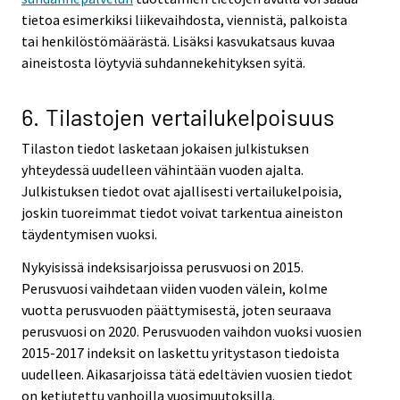
tietoa esimerkiksi liikevaihdosta, viennistä, palkoista
tai henkilöstömäärästä. Lisäksi kasvukatsaus kuvaa
aineistosta löytyviä suhdannekehityksen syitä.
6. Tilastojen vertailukelpoisuus
Tilaston tiedot lasketaan jokaisen julkistuksen
yhteydessä uudelleen vähintään vuoden ajalta.
Julkistuksen tiedot ovat ajallisesti vertailukelpoisia,
joskin tuoreimmat tiedot voivat tarkentua aineiston
täydentymisen vuoksi.
Nykyisissä indeksisarjoissa perusvuosi on 2015.
Perusvuosi vaihdetaan viiden vuoden välein, kolme
vuotta perusvuoden päättymisestä, joten seuraava
perusvuosi on 2020. Perusvuoden vaihdon vuoksi vuosien
2015-2017 indeksit on laskettu yritystason tiedoista
uudelleen. Aikasarjoissa tätä edeltävien vuosien tiedot
on ketjutettu vanhoilla vuosimuutoksilla.