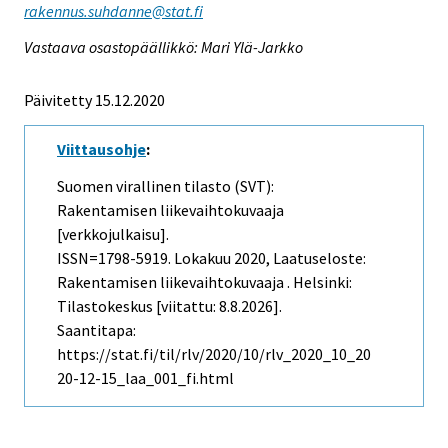
rakennus.suhdanne@stat.fi
Vastaava osastopäällikkö: Mari Ylä-Jarkko
Päivitetty 15.12.2020
Viittausohje
:
Suomen virallinen tilasto (SVT):
Rakentamisen liikevaihtokuvaaja
[verkkojulkaisu].
ISSN=1798-5919.
Lokakuu
2020, Laatuseloste:
Rakentamisen liikevaihtokuvaaja . Helsinki:
Tilastokeskus [viitattu: 8.8.2026].
Saantitapa:
https://stat.fi/til/rlv/2020/10/rlv_2020_10_20
20-12-15_laa_001_fi.html