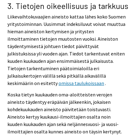
3. Tietojen oikeellisuus ja tarkkuus
Liikevaihtokuvaajien aineisto kattaa lähes koko Suomen
yritystoiminnan. Uusimmat indeksiluvut voivat muuttua
hieman aineiston kertymisen ja yritysten
ilmoittaminen tietojen muutosten vuoksi. Aineiston
täydentymisestä johtuen tiedot päivittyvät
julkistuksissa yli vuoden ajan. Tiedot tarkentuvat eniten
kuuden kuukauden ajan ensimmäisestä julkaisusta.
Tietojen tarkentuminen päätoimialoilla eri
julkaisukertojen välillä sekä pitkällä aikavälillä
keskimäärin on esitetty
omissa taulukoissaan
.
Koska tietyn kuukauden oma-aloitteisten verojen
aineisto täydentyy eräpäivän jälkeenkin, jokaisen
kohdekuukauden aineisto päivitetään toistuvasti.
Aineisto kertyy kuukausi-ilmoittajien osalta noin
kuuden kuukauden ajan sekä neljännesvuosi- ja vuosi-
ilmoittajien osalta kunnes aineisto on täysin kertynyt.