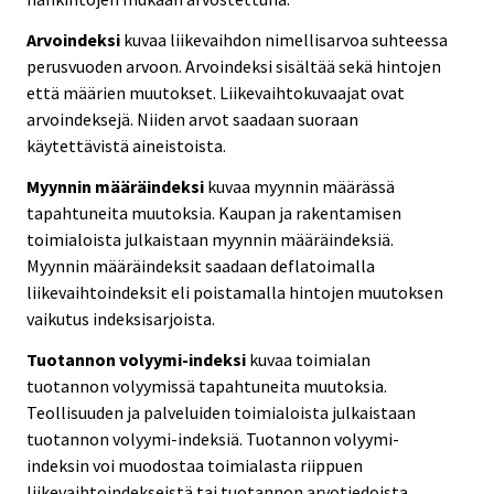
Arvoindeksi
kuvaa liikevaihdon nimellisarvoa suhteessa
perusvuoden arvoon. Arvoindeksi sisältää sekä hintojen
että määrien muutokset. Liikevaihtokuvaajat ovat
arvoindeksejä. Niiden arvot saadaan suoraan
käytettävistä aineistoista.
Myynnin määräindeksi
kuvaa myynnin määrässä
tapahtuneita muutoksia. Kaupan ja rakentamisen
toimialoista julkaistaan myynnin määräindeksiä.
Myynnin määräindeksit saadaan deflatoimalla
liikevaihtoindeksit eli poistamalla hintojen muutoksen
vaikutus indeksisarjoista.
Tuotannon volyymi-indeksi
kuvaa toimialan
tuotannon volyymissä tapahtuneita muutoksia.
Teollisuuden ja palveluiden toimialoista julkaistaan
tuotannon volyymi-indeksiä. Tuotannon volyymi-
indeksin voi muodostaa toimialasta riippuen
liikevaihtoindekseistä tai tuotannon arvotiedoista