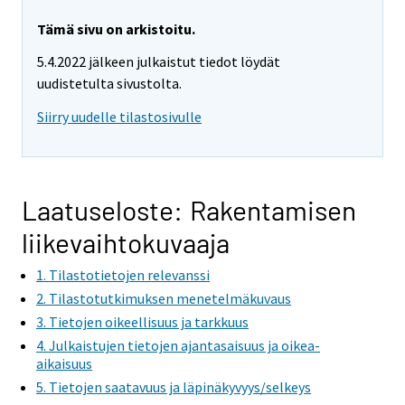
a
a
r
r
Tämä sivu on arkistoitu.
e
e
5.4.2022 jälkeen julkaistut tiedot löydät
m
m
uudistetulta sivustolta.
o
o
v
v
Siirry uudelle tilastosivulle
i
i
n
n
g
g
t
t
Laatuseloste: Rakentamisen
o
o
liikevaihtokuvaaja
a
a
n
n
1. Tilastotietojen relevanssi
o
o
2. Tilastotutkimuksen menetelmäkuvaus
t
t
3. Tietojen oikeellisuus ja tarkkuus
h
h
4. Julkaistujen tietojen ajantasaisuus ja oikea-
e
e
aikaisuus
r
r
5. Tietojen saatavuus ja läpinäkyvyys/selkeys
s
s