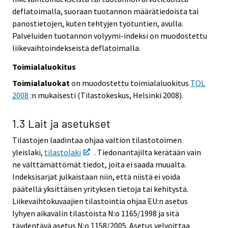
deflatoimalla, suoraan tuotannon määrätiedoista tai
panostietojen, kuten tehtyjen työtuntien, avulla.
Palveluiden tuotannon volyymi-indeksi on muodostettu
liikevaihtoindekseistä deflatoimalla.
Toimialaluokitus
Toimialaluokat
on muodostettu toimialaluokitus
TOL
2008
:n mukaisesti (Tilastokeskus, Helsinki 2008).
1.3 Lait ja asetukset
Tilastojen laadintaa ohjaa valtion tilastotoimen
yleislaki,
tilastolaki
. Tiedonantajilta kerätään vain
ne välttämättömät tiedot, joita ei saada muualta.
Indeksisarjat julkaistaan niin, että niistä ei voida
päätellä yksittäisen yrityksen tietoja tai kehitystä.
Liikevaihtokuvaajien tilastointia ohjaa EU:n asetus
lyhyen aikavälin tilastoista N:o 1165/1998 ja sitä
täydentävä asetus N:o 1158/2005. Asetus velvoittaa