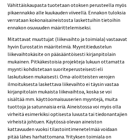
Vähittäiskaupasta tuotetaan otoksen perusteella myös
pikaennakko alle kuukauden viiveellä. Ennakon tuloksia
verrataan kokonaisaineistosta laskettuihin tietoihin
ennakon osuvuuden määrittelemiseksi.
Mitattavat muuttujat (liikevaihto ja toimiala) vastaavat
hyvin Eurostatin määritelmiä. Myyntitiedustelun
liikevaihtokäsite on pääsääntöisesti kirjanpitolain
mukainen. Pitkäkestoisia projekteja lukuun ottamatta
myynti kohdistetaan suoriteperusteisesti eli
laskutuksen mukaisesti. Oma-aloitteisten verojen
ilmoituksesta laskettava liikevaihto ei täysin vastaa
kirjanpitolain mukaista liikevaihtoa, koska se voi
sisältää mm. käyttöomaisuuserien myyntejä, muita
tuottoja ja satunnaisia eriä. Aineistossa voi myös olla
virheitä esimerkiksi optisesta luvusta tai tiedonantajien
virheistä johtuen. Käytössä olevan aineiston
kattavuuden vuoksi tilastointimenetelmää voidaan
pitää lähes harhattomana. Yrityksen toimiala on