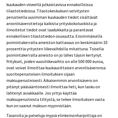
kuukauden viiveellä julkaistavissa ennakollisissa
tilastotiedoissa. Tilastokeskuksen selvitysten
perusteella uusimman kuukauden tiedot sisältävät
arvonlisäverotietoja kaikista yrityskokoluokista ja
ilmoitetut tiedot ovat laadukkaita ja parantavat
ennakollisen tilastotiedon osuvuutta. Ensimmäisellä
poimintakerralla aineiston kattavuus on keskimäärin 10
prosenttia yritysten liikevaihdolla mitattuna. Toisella
poimintakerralla aineisto on jo lähes täysin kertynyt.
Yritykset, joiden vuosiliikevaihto on alle 500 000 euroa,
ovat voivat ilmoittaa kuukausittaisen arvonlisäveronsa
suoriteperusteisen ilmoituksen sijaan
maksuperusteisesti. Aikaisemmin arvonlisävero on
pitänyt pääsääntöisesti ilmoittaa heti, kun lasku on
lähtenyt asiakkaalle. Jos yritys käyttää
maksuperusteista tilitystä, se tekee ilmoituksen vasta
kun on saanut maksun myynnistään.
Tavaroita ja palveluja myyvä elinkeinonharjoittaja on