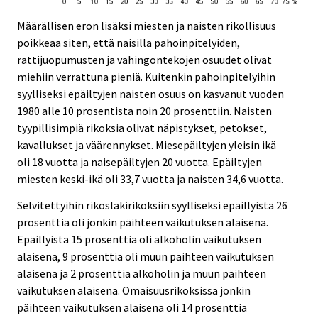
Määrällisen eron lisäksi miesten ja naisten rikollisuus
poikkeaa siten, että naisilla pahoinpitelyiden,
rattijuopumusten ja vahingontekojen osuudet olivat
miehiin verrattuna pieniä. Kuitenkin pahoinpitelyihin
syylliseksi epäiltyjen naisten osuus on kasvanut vuoden
1980 alle 10 prosentista noin 20 prosenttiin. Naisten
tyypillisimpiä rikoksia olivat näpistykset, petokset,
kavallukset ja väärennykset. Miesepäiltyjen yleisin ikä
oli 18 vuotta ja naisepäiltyjen 20 vuotta. Epäiltyjen
miesten keski-ikä oli 33,7 vuotta ja naisten 34,6 vuotta.
Selvitettyihin rikoslakirikoksiin syylliseksi epäillyistä 26
prosenttia oli jonkin päihteen vaikutuksen alaisena.
Epäillyistä 15 prosenttia oli alkoholin vaikutuksen
alaisena, 9 prosenttia oli muun päihteen vaikutuksen
alaisena ja 2 prosenttia alkoholin ja muun päihteen
vaikutuksen alaisena. Omaisuusrikoksissa jonkin
päihteen vaikutuksen alaisena oli 14 prosenttia