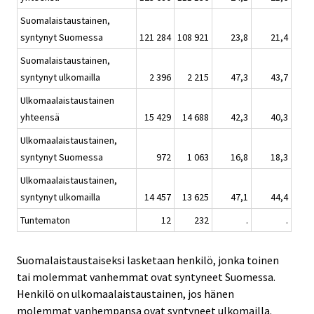
Suomalaistaustainen,
syntynyt Suomessa
121 284
108 921
23,8
21,4
Suomalaistaustainen,
syntynyt ulkomailla
2 396
2 215
47,3
43,7
Ulkomaalaistaustainen
yhteensä
15 429
14 688
42,3
40,3
Ulkomaalaistaustainen,
syntynyt Suomessa
972
1 063
16,8
18,3
Ulkomaalaistaustainen,
syntynyt ulkomailla
14 457
13 625
47,1
44,4
Tuntematon
12
232
.
.
Suomalaistaustaiseksi lasketaan henkilö, jonka toinen
tai molemmat vanhemmat ovat syntyneet Suomessa.
Henkilö on ulkomaalaistaustainen, jos hänen
molemmat vanhempansa ovat syntyneet ulkomailla.