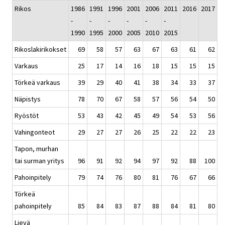
Rikos
1986
1991
1996
2001
2006
2011
2016
2017
-
-
-
-
-
-
1990
1995
2000
2005
2010
2015
Rikoslakirikokset
69
58
57
63
67
63
61
62
Varkaus
25
17
14
16
18
15
15
15
Törkeä varkaus
39
29
40
41
38
34
33
37
Näpistys
78
70
67
58
57
56
54
50
Ryöstöt
53
43
42
45
49
54
53
56
Vahingonteot
29
27
27
26
25
22
22
23
Tapon, murhan
tai surman yritys
96
91
92
94
97
92
88
100
Pahoinpitely
79
74
76
80
81
76
67
66
Törkeä
pahoinpitely
85
84
83
87
88
84
81
80
Lievä