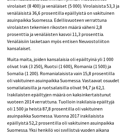
virolaiset (8 400) ja venäläiset (5 000). Virolaisista 53,3 ja
venäläisistä 36,6 prosentilla epäillyistä on vakituinen
asuinpaikka Suomessa. Edellisvuoteen verrattuna
virolaisten tekemien rikosten määrä väheni 2,8
prosenttia ja venäläisten kasvoi 11,3 prosenttia.
Venäläisiin lasketaan myös entisen Neuvostoliiton
kansalaiset.
Muita maita, joiden kansalaisia oli epäiltyinä yli 1 000
olivat Irak (3 250), Ruotsi (1 600), Romania (1 500) ja
Somalia (1 200). Romanialaisista vain 15,8 prosentilla
oli vakituinen asuinpaikka Suomessa. Vastaavat osuudet
somalialaisilla ja ruotsalaisilla olivat 94,7 ja 62,1.
Irakilaisten epäiltyjen määrä on kaksinkertaistunut
vuoteen 2014 verrattuna. Tuolloin irakilaisia epäiltyjä
oli 1 500 ja heistä 87,8 prosentilla oli vakituinen
asuinpaikka Suomessa. Vuonna 2017 irakilaisista
epäillyistä 52,2 prosentilla oli vakituinen asuinpaikka
Suomessa. Yksi henkilö voi syyllistyä vuoden aikana