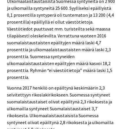
Ulkomaalaistaustaisista Suomessa syntyneitä on 2 900
ja ulkomailla syntyneitä 25 600. Syylliseksi epäillyistä
0,1 prosentilla syntyperä oli tuntematon ja 13 200 (4,4
prosentilla) epäillyllä ei ollut väestötietoja.
Väestötiedot puuttuvat mm. turisteilta sekä maassa
tilapäisesti oleskelevilta. Verrattuna vuoteen 2016
suomalaistaustaisten epäiltyjen määrä laski 4,7
prosenttia ja ulkomaalaistaustaisten määrä laski 2,3
prosenttia. Suomessa syntyneiden
ulkomaalaistaustaisten epäiltyjen määrä kasvoi 18,2
prosenttia. Ryhmän “ei väestötietoja” määrä laski 1,5
prosenttia.
Vuonna 2017 henkilö on epäiltynä keskimäärin 2,3
selvitettyyn rikoslakirikokseen. Suomessa syntyneet
suomalaistaustaiset olivat epäiltynä 2,3 rikoksesta ja
ulkomailla syntyneet Suomalaistaustaiset 3,7
rikoksesta. Ulkomaalaistaustaisista Suomessa
syntyneet olivat epäiltynä 2,8 rikoksesta ja ulkomailla