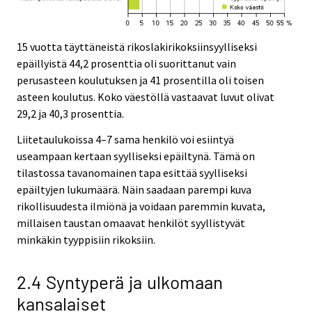
15 vuotta täyttäneistä rikoslakirikoksiinsyylliseksi
epäillyistä 44,2 prosenttia oli suorittanut vain
perusasteen koulutuksen ja 41 prosentilla oli toisen
asteen koulutus. Koko väestöllä vastaavat luvut olivat
29,2 ja 40,3 prosenttia.
Liitetaulukoissa 4–7 sama henkilö voi esiintyä
useampaan kertaan syylliseksi epäiltynä. Tämä on
tilastossa tavanomainen tapa esittää syylliseksi
epäiltyjen lukumäärä. Näin saadaan parempi kuva
rikollisuudesta ilmiönä ja voidaan paremmin kuvata,
millaisen taustan omaavat henkilöt syyllistyvät
minkäkin tyyppisiin rikoksiin.
2.4 Syntyperä ja ulkomaan
kansalaiset