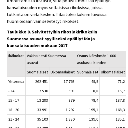
ilmoittamista luvuista, sillä poliisi ilmoittaa epäillyn
kansalaisuuden myös sellaisissa rikoksissa, joissa
tutkinta on vielä kesken. Tilastokeskuksen luvuissa
huomioidaan vain selvitetyt rikokset.
Taulukko 8. Selvitettyihin rikoslakirikoksiin
Suomessa asuvat syylliseksi epäillyt iän ja
kansalaisuuden mukaan 2017
Ikäluokat
Vakinaisesti Suomessa
Osuus ikäryhmän 1 000
asuvat
asukasta kohden
Suomalaiset
Ulkomaalaiset
Suomalaiset
Ulkomaalaiset
Yhteensä
262 451
17 768
49,9
71,2
- 14
7 530
598
8,8
15,7
15 - 17
13 283
879
78,4
137,8
18 - 20
33 991
1 292
195,1
168,3
21 - 24
35 103
1 830
139,0
135,1