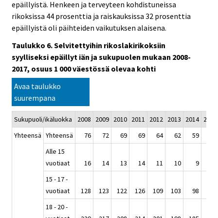
epäillyistä. Henkeen ja terveyteen kohdistuneissa
rikoksissa 44 prosenttia ja raiskauksissa 32 prosenttia
epäillyistä oli päihteiden vaikutuksen alaisena.
Taulukko 6. Selvitettyihin rikoslakirikoksiin
syylliseksi epäillyt iän ja sukupuolen mukaan 2008-
2017, osuus 1 000 väestössä olevaa kohti
Avaa taulukko
suurempana
Sukupuoli/ikäluokka
2008
2009
2010
2011
2012
2013
2014
2015
Yhteensä
Yhteensä
76
72
69
69
64
62
59
58
Alle 15
vuotiaat
16
14
13
14
11
10
9
8
15 - 17 -
vuotiaat
128
123
122
126
109
103
98
91
18 - 20 -