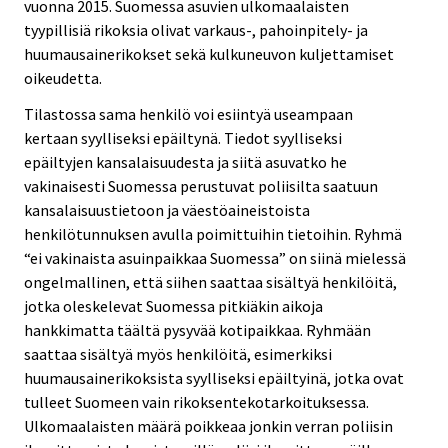
vuonna 2015. Suomessa asuvien ulkomaalaisten
tyypillisiä rikoksia olivat varkaus-, pahoinpitely- ja
huumausainerikokset sekä kulkuneuvon kuljettamiset
oikeudetta.
Tilastossa sama henkilö voi esiintyä useampaan
kertaan syylliseksi epäiltynä. Tiedot syylliseksi
epäiltyjen kansalaisuudesta ja siitä asuvatko he
vakinaisesti Suomessa perustuvat poliisilta saatuun
kansalaisuustietoon ja väestöaineistoista
henkilötunnuksen avulla poimittuihin tietoihin. Ryhmä
“ei vakinaista asuinpaikkaa Suomessa” on siinä mielessä
ongelmallinen, että siihen saattaa sisältyä henkilöitä,
jotka oleskelevat Suomessa pitkiäkin aikoja
hankkimatta täältä pysyvää kotipaikkaa. Ryhmään
saattaa sisältyä myös henkilöitä, esimerkiksi
huumausainerikoksista syylliseksi epäiltyinä, jotka ovat
tulleet Suomeen vain rikoksentekotarkoituksessa.
Ulkomaalaisten määrä poikkeaa jonkin verran poliisin