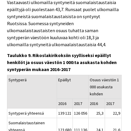
Vastaavasti ulkomailla syntyneitä suomalaistaustaisia
epäiltyjä oli puolestaan 43,7. Runsaat puolet ulkomailla
syntyneistä suomalaistaustaisista on syntynyt
Ruotsissa. Suomessa syntyneiden
ulkomaalaistaustaisten osuus tuhatta saman
syntyperän väestöön kuuluvaa kohti oli 18,3 ja
ulkomailla syntyneitä ulkomaalaistaustaisia 44,4.
Taulukko 9. Rikoslakirikoksiin syylliseksi epäillyt
henkilöt ja osuus väestön 1 000:ta asukasta kohden
syntyperän mukaan 2016-2017
Syntyperä
Epäillyt
Osuus väestön 1
000 asukasta
kohden
2016
2017
2016
2017
Syntyperä yhteensä
139 121
126 056
25,3
22,9
Suomalaistaustainen
yhteensä
123 680
111 136
24,1
21,6