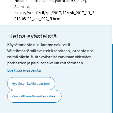
Helsinki: Tilastokeskus [viitattu: 9.8.2026].
Saantitapa:
https://stat.fi/til/rpk/2017/13/rpk_2017_13_2
018-05-08_kat_002_fi.html
Tietoa evästeistä
Käytämme sivustollamme evästeitä.
Välttämättömiä evästeitä tarvitaan, jotta sivusto
toimii oikein. Muita evästeitä tarvitaan videoiden,
podcastien ja palautepalvelun esittämiseen.
Lue lisää evästeistä.
Työpajankatu
13
00580
Helsinki
Hyväksyn kaikki evästeet
Vaihde
029 551 1000
Tietopalvelu
029 551 2220
Vain välttämättömät evästeet
info@stat.fi