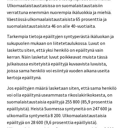
Ulkomaalaistaustaisissa on suomalaistaustaisiin
verrattuna enemmän nuorempia ikäluokkia ja miehiä.
Väestössä ulkomaalaistaustaisista 65 prosenttia ja
suomalaistaustaisista 46 on alle 40-vuotiaita.
Tarkempia tietoja epäiltyjen syntyperästä ikäluokan ja
sukupuolen mukaan on liitetetaulukossa. Luvut on
laskettu siten, että yksi henkilö on epäiltynä vain
kerran. Näin lasketut luvut poikkeavat muista tässä
julkaisussa esitetyistä epäiltyjä kuvaavista luvuista,
joissa sama henkilö voi esiintyä vuoden aikana useita
kertoja epäiltynä.
Jos epäiltyjen määrä lasketaan siten, että sama henkilö
voi olla epäiltynä useammasta rikoslakirikoksesta, on
suomalaistaustaisia epäiltyjä 255 800 (85,9 prosenttia
epäillyistä). Heistä Suomessa syntyneitä on 247 600 ja
ulkomailla syntyneitä 8 200. Ulkomaalaistaustaisia
epäiltyjä on 28 600 (9,6 prosenttia epäillyistä).