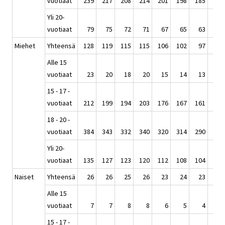
vuotiaat
239
217
208
214
201
198
185
185
Yli 20-
vuotiaat
79
75
72
71
67
65
63
62
Miehet
Yhteensä
128
119
115
115
106
102
97
95
Alle 15
vuotiaat
23
20
18
20
15
14
13
12
15 - 17 -
vuotiaat
212
199
194
203
176
167
161
149
18 - 20 -
vuotiaat
384
343
332
340
320
314
290
292
Yli 20-
vuotiaat
135
127
123
120
112
108
104
102
Naiset
Yhteensä
26
26
25
26
23
24
23
23
Alle 15
vuotiaat
7
7
8
8
6
5
4
4
15 - 17 -