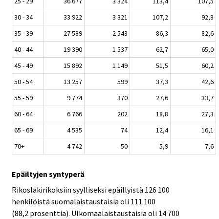
25 - 29
36 677
3 324
113,4
107,5
30 - 34
33 922
3 321
107,2
92,8
35 - 39
27 589
2 543
86,3
82,6
40 - 44
19 390
1 537
62,7
65,0
45 - 49
15 892
1 149
51,5
60,2
50 - 54
13 257
599
37,3
42,6
55 - 59
9 774
370
27,6
33,7
60 - 64
6 766
202
18,8
27,3
65 - 69
4 535
74
12,4
16,1
70+
4 742
50
5,9
7,6
Epäiltyjen syntyperä
Rikoslakirikoksiin syylliseksi epäillyistä 126 100
henkilöistä suomalaistaustaisia oli 111 100
(88,2 prosenttia). Ulkomaalaistaustaisia oli 14 700