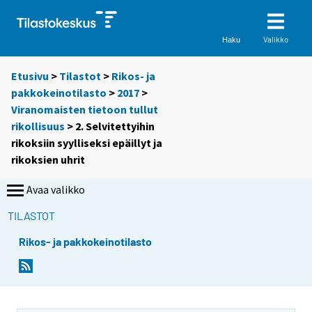
Valikko
Haku
Etusivu
>
Tilastot
>
Rikos- ja
pakkokeinotilasto
>
2017
>
Viranomaisten tietoon tullut
rikollisuus
> 2. Selvitettyihin
rikoksiin syylliseksi epäillyt ja
rikoksien uhrit
Avaa valikko
TILASTOT
Rikos- ja pakkokeinotilasto