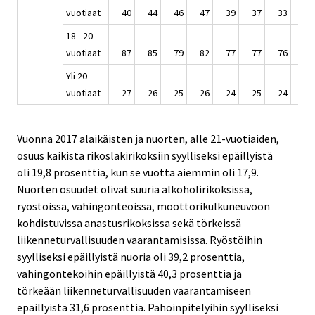
vuotiaat
40
44
46
47
39
37
33
31
18 - 20 -
vuotiaat
87
85
79
82
77
77
76
72
Yli 20-
vuotiaat
27
26
25
26
24
25
24
24
Vuonna 2017 alaikäisten ja nuorten, alle 21-vuotiaiden,
osuus kaikista rikoslakirikoksiin syylliseksi epäillyistä
oli 19,8 prosenttia, kun se vuotta aiemmin oli 17,9.
Nuorten osuudet olivat suuria alkoholirikoksissa,
ryöstöissä, vahingonteoissa, moottorikulkuneuvoon
kohdistuvissa anastusrikoksissa sekä törkeissä
liikenneturvallisuuden vaarantamisissa. Ryöstöihin
syylliseksi epäillyistä nuoria oli 39,2 prosenttia,
vahingontekoihin epäillyistä 40,3 prosenttia ja
törkeään liikenneturvallisuuden vaarantamiseen
epäillyistä 31,6 prosenttia. Pahoinpitelyihin syylliseksi