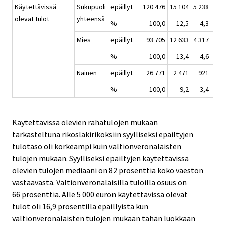
Käytettävissä
Sukupuoli
epäillyt
120 476
15 104
5 238
14 
olevat tulot
yhteensä
%
100,0
12,5
4,3
1
Mies
epäillyt
93 705
12 633
4 317
11 
%
100,0
13,4
4,6
1
Nainen
epäillyt
26 771
2 471
921
2 
%
100,0
9,2
3,4
1
Käytettävissä olevien rahatulojen mukaan
tarkasteltuna rikoslakirikoksiin syylliseksi epäiltyjen
tulotaso oli korkeampi kuin valtionveronalaisten
tulojen mukaan. Syylliseksi epäiltyjen käytettävissä
olevien tulojen mediaani on 82 prosenttia koko väestön
vastaavasta. Valtionveronalaisilla tuloilla osuus on
66 prosenttia. Alle 5 000 euron käytettävissä olevat
tulot oli 16,9 prosentilla epäillyistä kun
valtionveronalaisten tulojen mukaan tähän luokkaan