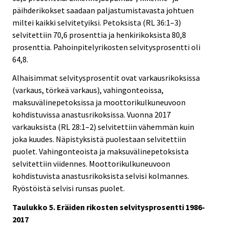
päihderikokset saadaan paljastumistavasta johtuen
miltei kaikki selvitetyiksi. Petoksista (RL 36:1–3)
selvitettiin 70,6 prosenttia ja henkirikoksista 80,8
prosenttia. Pahoinpitelyrikosten selvitysprosentti oli
64,8.
Alhaisimmat selvitysprosentit ovat varkausrikoksissa
(varkaus, törkeä varkaus), vahingonteoissa,
maksuvälinepetoksissa ja moottorikulkuneuvoon
kohdistuvissa anastusrikoksissa. Vuonna 2017
varkauksista (RL 28:1–2) selvitettiin vähemmän kuin
joka kuudes. Näpistyksistä puolestaan selvitettiin
puolet. Vahingonteoista ja maksuvälinepetoksista
selvitettiin viidennes. Moottorikulkuneuvoon
kohdistuvista anastusrikoksista selvisi kolmannes.
Ryöstöistä selvisi runsas puolet.
Taulukko 5. Eräiden rikosten selvitysprosentti 1986-
2017