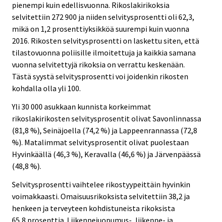
pienempi kuin edellisvuonna. Rikoslakirikoksia
selvitettiin 272 900 ja niiden selvitysprosentti oli 62,3,
mikä on 1,2 prosenttiyksikköä suurempi kuin vuonna
2016. Rikosten selvitysprosentti on laskettu siten, että
tilastovuonna poliisille ilmoitettuja ja kaikkia samana
vuonna selvitettyjä rikoksia on verrattu keskenään.
Tästä syystä selvitysprosentti voi joidenkin rikosten
kohdalla olla yli 100.
Yli 30 000 asukkaan kunnista korkeimmat
rikoslakirikosten selvitysprosentit olivat Savonlinnassa
(81,8 %), Seinäjoella (74,2 %) ja Lappeenrannassa (72,8
%). Matalimmat selvitysprosentit olivat puolestaan
Hyvinkäällä (46,3 %), Keravalla (46,6 %) ja Järvenpäässä
(48,8 %).
Selvitysprosentti vaihtelee rikostyypeittäin hyvinkin
voimakkaasti. Omaisuusrikoksista selvitettiin 38,2 ja
henkeen ja terveyteen kohdistuneista rikoksista
65,8 prosenttia. Liikennejuopumus-, liikenne- ja