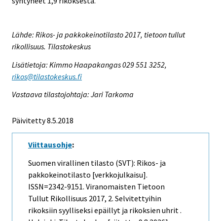
syntyneet 1,9 rikoksesta.
Lähde: Rikos- ja pakkokeinotilasto 2017, tietoon tullut
rikollisuus. Tilastokeskus
Lisätietoja: Kimmo Haapakangas 029 551 3252,
rikos@tilastokeskus.fi
Vastaava tilastojohtaja: Jari Tarkoma
Päivitetty 8.5.2018
Viittausohje
:
Suomen virallinen tilasto (SVT): Rikos- ja
pakkokeinotilasto [verkkojulkaisu].
ISSN=2342-9151.
Viranomaisten Tietoon
Tullut Rikollisuus
2017, 2. Selvitettyihin
rikoksiin syylliseksi epäillyt ja rikoksien uhrit .