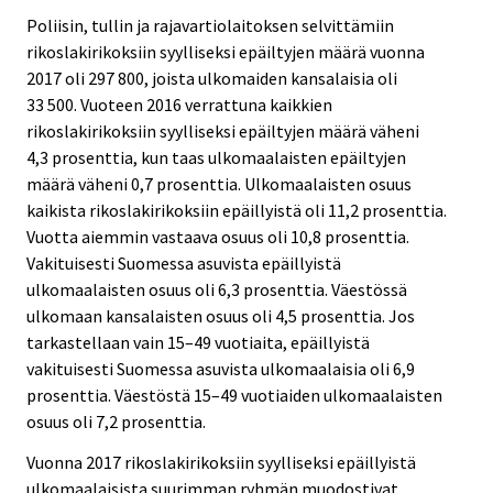
Poliisin, tullin ja rajavartiolaitoksen selvittämiin
rikoslakirikoksiin syylliseksi epäiltyjen määrä vuonna
2017 oli 297 800, joista ulkomaiden kansalaisia oli
33 500. Vuoteen 2016 verrattuna kaikkien
rikoslakirikoksiin syylliseksi epäiltyjen määrä väheni
4,3 prosenttia, kun taas ulkomaalaisten epäiltyjen
määrä väheni 0,7 prosenttia. Ulkomaalaisten osuus
kaikista rikoslakirikoksiin epäillyistä oli 11,2 prosenttia.
Vuotta aiemmin vastaava osuus oli 10,8 prosenttia.
Vakituisesti Suomessa asuvista epäillyistä
ulkomaalaisten osuus oli 6,3 prosenttia. Väestössä
ulkomaan kansalaisten osuus oli 4,5 prosenttia. Jos
tarkastellaan vain 15–49 vuotiaita, epäillyistä
vakituisesti Suomessa asuvista ulkomaalaisia oli 6,9
prosenttia. Väestöstä 15–49 vuotiaiden ulkomaalaisten
osuus oli 7,2 prosenttia.
Vuonna 2017 rikoslakirikoksiin syylliseksi epäillyistä
ulkomaalaisista suurimman ryhmän muodostivat