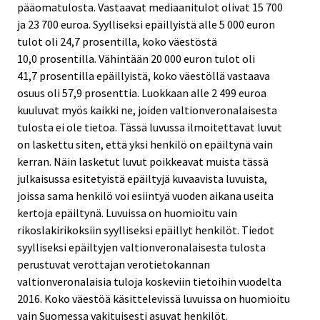
pääomatulosta. Vastaavat mediaanitulot olivat 15 700
ja 23 700 euroa. Syylliseksi epäillyistä alle 5 000 euron
tulot oli 24,7 prosentilla, koko väestöstä
10,0 prosentilla. Vähintään 20 000 euron tulot oli
41,7 prosentilla epäillyistä, koko väestöllä vastaava
osuus oli 57,9 prosenttia. Luokkaan alle 2 499 euroa
kuuluvat myös kaikki ne, joiden valtionveronalaisesta
tulosta ei ole tietoa. Tässä luvussa ilmoitettavat luvut
on laskettu siten, että yksi henkilö on epäiltynä vain
kerran. Näin lasketut luvut poikkeavat muista tässä
julkaisussa esitetyistä epäiltyjä kuvaavista luvuista,
joissa sama henkilö voi esiintyä vuoden aikana useita
kertoja epäiltynä. Luvuissa on huomioitu vain
rikoslakirikoksiin syylliseksi epäillyt henkilöt. Tiedot
syylliseksi epäiltyjen valtionveronalaisesta tulosta
perustuvat verottajan verotietokannan
valtionveronalaisia tuloja koskeviin tietoihin vuodelta
2016. Koko väestöä käsittelevissä luvuissa on huomioitu
vain Suomessa vakituisesti asuvat henkilöt.