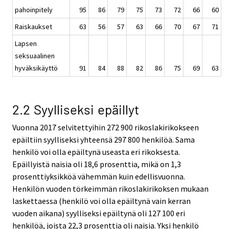
pahoinpitely
95
86
79
75
73
72
66
60
Raiskaukset
63
56
57
63
66
70
67
71
Lapsen
seksuaalinen
hyväksikäyttö
91
84
88
82
86
75
69
63
2.2 Syylliseksi epäillyt
Vuonna 2017 selvitettyihin 272 900 rikoslakirikokseen
epäiltiin syylliseksi yhteensä 297 800 henkilöä. Sama
henkilö voi olla epäiltynä useasta eri rikoksesta.
Epäillyistä naisia oli 18,6 prosenttia, mikä on 1,3
prosenttiyksikköä vähemmän kuin edellisvuonna.
Henkilön vuoden törkeimmän rikoslakirikoksen mukaan
laskettaessa (henkilö voi olla epäiltynä vain kerran
vuoden aikana) syylliseksi epäiltynä oli 127 100 eri
henkilöä, joista 22,3 prosenttia oli naisia. Yksi henkilö