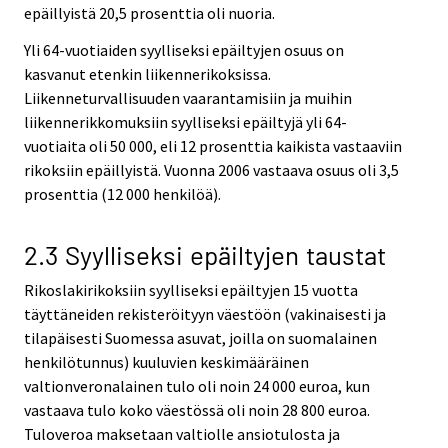
epäillyistä 20,5 prosenttia oli nuoria.
Yli 64-vuotiaiden syylliseksi epäiltyjen osuus on
kasvanut etenkin liikennerikoksissa.
Liikenneturvallisuuden vaarantamisiin ja muihin
liikennerikkomuksiin syylliseksi epäiltyjä yli 64-
vuotiaita oli 50 000, eli 12 prosenttia kaikista vastaaviin
rikoksiin epäillyistä. Vuonna 2006 vastaava osuus oli 3,5
prosenttia (12 000 henkilöä).
2.3 Syylliseksi epäiltyjen taustat
Rikoslakirikoksiin syylliseksi epäiltyjen 15 vuotta
täyttäneiden rekisteröityyn väestöön (vakinaisesti ja
tilapäisesti Suomessa asuvat, joilla on suomalainen
henkilötunnus) kuuluvien keskimääräinen
valtionveronalainen tulo oli noin 24 000 euroa, kun
vastaava tulo koko väestössä oli noin 28 800 euroa.
Tuloveroa maksetaan valtiolle ansiotulosta ja