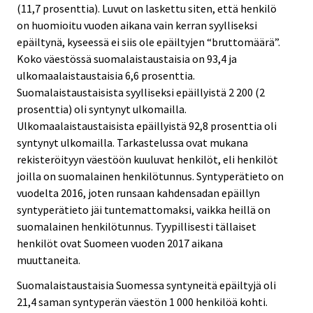
(11,7 prosenttia). Luvut on laskettu siten, että henkilö
on huomioitu vuoden aikana vain kerran syylliseksi
epäiltynä, kyseessä ei siis ole epäiltyjen “bruttomäärä”.
Koko väestössä suomalaistaustaisia on 93,4 ja
ulkomaalaistaustaisia 6,6 prosenttia.
Suomalaistaustaisista syylliseksi epäillyistä 2 200 (2
prosenttia) oli syntynyt ulkomailla.
Ulkomaalaistaustaisista epäillyistä 92,8 prosenttia oli
syntynyt ulkomailla. Tarkastelussa ovat mukana
rekisteröityyn väestöön kuuluvat henkilöt, eli henkilöt
joilla on suomalainen henkilötunnus. Syntyperätieto on
vuodelta 2016, joten runsaan kahdensadan epäillyn
syntyperätieto jäi tuntemattomaksi, vaikka heillä on
suomalainen henkilötunnus. Tyypillisesti tällaiset
henkilöt ovat Suomeen vuoden 2017 aikana
muuttaneita.
Suomalaistaustaisia Suomessa syntyneitä epäiltyjä oli
21,4 saman syntyperän väestön 1 000 henkilöä kohti.