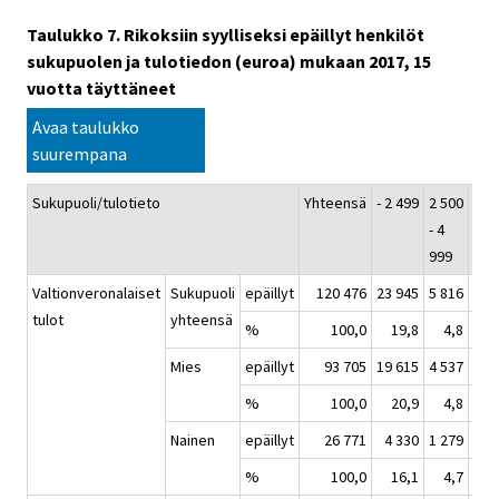
Taulukko 7. Rikoksiin syylliseksi epäillyt henkilöt
sukupuolen ja tulotiedon (euroa) mukaan 2017, 15
vuotta täyttäneet
Avaa taulukko
suurempana
Sukupuoli/tulotieto
Yhteensä
- 2 499
2 500
5 00
- 4
9 9
999
Valtionveronalaiset
Sukupuoli
epäillyt
120 476
23 945
5 816
18 
tulot
yhteensä
%
100,0
19,8
4,8
1
Mies
epäillyt
93 705
19 615
4 537
14 
%
100,0
20,9
4,8
1
Nainen
epäillyt
26 771
4 330
1 279
4 
%
100,0
16,1
4,7
1