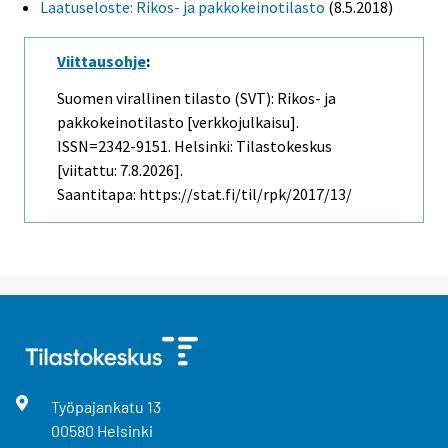
Laatuseloste: Rikos- ja pakkokeinotilasto
(8.5.2018)
Viittausohje
:
Suomen virallinen tilasto (SVT): Rikos- ja
pakkokeinotilasto [verkkojulkaisu].
ISSN=2342-9151. Helsinki: Tilastokeskus
[viitattu: 7.8.2026].
Saantitapa: https://stat.fi/til/rpk/2017/13/
Työpajankatu
13
00580
Helsinki