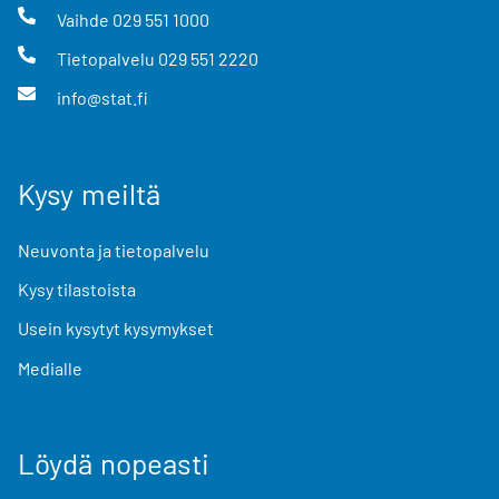
Vaihde
029 551 1000
Tietopalvelu
029 551 2220
info@stat.fi
Kysy meiltä
Neuvonta ja tietopalvelu
Kysy tilastoista
Usein kysytyt kysymykset
Medialle
Löydä nopeasti