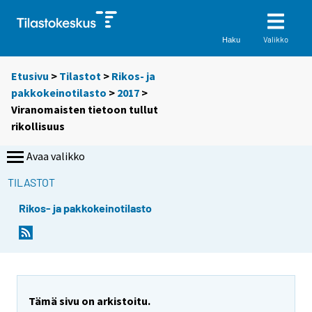
Valikko
Haku
Etusivu
>
Tilastot
>
Rikos- ja
pakkokeinotilasto
>
2017
>
Viranomaisten tietoon tullut
rikollisuus
Avaa valikko
TILASTOT
Rikos- ja pakkokeinotilasto
Tämä sivu on arkistoitu.