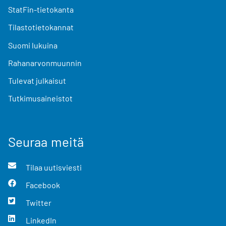
StatFin-tietokanta
Tilastotietokannat
Suomi lukuina
Rahanarvonmuunnin
Tulevat julkaisut
Tutkimusaineistot
Seuraa meitä
Tilaa uutisviesti
Facebook
Twitter
LinkedIn