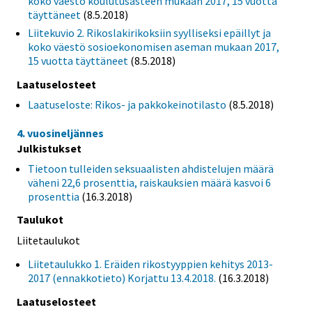
koko väestö koulutusasteen mukaan 2017, 15 vuotta
täyttäneet
(8.5.2018)
Liitekuvio 2. Rikoslakirikoksiin syylliseksi epäillyt ja
koko väestö sosioekonomisen aseman mukaan 2017,
15 vuotta täyttäneet
(8.5.2018)
Laatuselosteet
Laatuseloste: Rikos- ja pakkokeinotilasto
(8.5.2018)
4. vuosineljännes
Julkistukset
Tietoon tulleiden seksuaalisten ahdistelujen määrä
väheni 22,6 prosenttia, raiskauksien määrä kasvoi 6
prosenttia
(16.3.2018)
Taulukot
Liitetaulukot
Liitetaulukko 1. Eräiden rikostyyppien kehitys 2013-
2017 (ennakkotieto) Korjattu 13.4.2018.
(16.3.2018)
Laatuselosteet