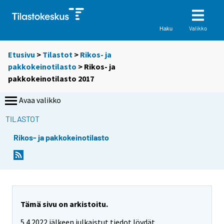
Valikko
Haku
Etusivu
>
Tilastot
>
Rikos- ja
pakkokeinotilasto
> Rikos- ja
pakkokeinotilasto 2017
Avaa valikko
TILASTOT
Rikos- ja pakkokeinotilasto
Tämä sivu on arkistoitu.
5.4.2022 jälkeen julkaistut tiedot löydät