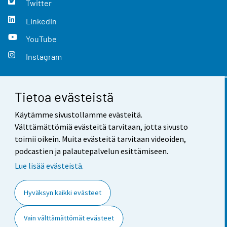
Twitter
LinkedIn
YouTube
Instagram
Tietoa evästeistä
Yhteystiedot
Käytämme sivustollamme evästeitä.
Palaute
Välttämättömiä evästeitä tarvitaan, jotta sivusto
toimii oikein. Muita evästeitä tarvitaan videoiden,
Käyttöehdot
podcastien ja palautepalvelun esittämiseen.
Tietosuoja
Lue lisää evästeistä.
Saavutettavuus
Hyväksyn kaikki evästeet
Tietoa sivustosta
Vain välttämättömät evästeet
Evästeasetukset