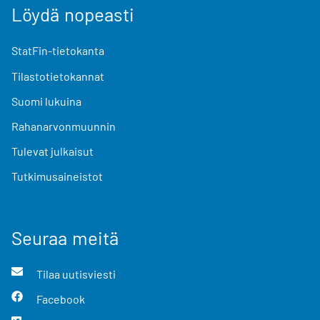
Löydä nopeasti
StatFin-tietokanta
Tilastotietokannat
Suomi lukuina
Rahanarvonmuunnin
Tulevat julkaisut
Tutkimusaineistot
Seuraa meitä
Tilaa uutisviesti
Facebook