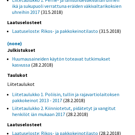
Liitetaulukko 1. Perhe- ja lähisuhdeväkivallan uhrien
ikä ja sukupuoli verrattuna eräiden väkivaltarikoksien
uhreihin 2017
(31.5.2018)
Laatuselosteet
Laatuseloste: Rikos- ja pakkokeinotilasto
(31.5.2018)
(none)
Julkistukset
Huumausaineiden käytön toteavat tutkimukset
kasvussa
(28.2.2018)
Taulukot
Liitetaulukot
Liitetaulukko 1. Poliisin, tullin ja rajavartiolaitoksen
pakkokeinot 2013 - 2017
(28.2.2018)
Liitetaulukko 2. Kiinniotetut, pidätetyt ja vangitut
henkilöt iän mukaan 2017
(28.2.2018)
Laatuselosteet
Laatuseloste: Rikos- ja pakkokeinotilasto
(28.2.2018)