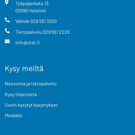
Työpajankatu
13
00580
Helsinki
Vaihde
029 551 1000
Tietopalvelu
029 551 2220
info@stat.fi
Kysy meiltä
Neuvonta ja tietopalvelu
Kysy tilastoista
Usein kysytyt kysymykset
Medialle