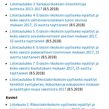
Liitetaulukko 3. Varkausrikoksien ilmoitettuja
kohteita 2013-2017
(8.5.2018)
Liitetaulukko 4. Eräisiin rikoksiin syylliseksi epäillyt ja
koko väestö valtionveronalaisen tulon (euroa)
mukaan 2017, 15 vuotta täyttäneet
(8.5.2018)
Liitetaulukko 5. Eräisiin rikoksiin syylliseksi epäillyt ja
koko väestö sosioekonomisen aseman mukaan 2017,
15 vuotta täyttäneet
(8.5.2018)
Liitetaulukko 6. Eräisiin rikoksiin syylliseksi epäillyt ja
koko väestö pääasiallisen toiminnan mukaan 2017, 15
vuotta täyttäneet
(8.5.2018)
Liitetaulukko 7. Eräisiin rikoksiin syylliseksi epäillyt ja
koko väestö koulutuksen mukaan 2017, 15 vuotta
täyttäneet
(8.5.2018)
Liitetaulukko 8. Rikoslakirikoksiin syylliseksi epäillyt
henkilöt syntyperän, ikäluokan ja sukupuolen mukaan
ja epäiltyjen osuus väestöstä 2017
(8.5.2018)
Kuviot
Liitekuvio 1. Rikoslakirikoksiin syylliseksi epäillyt ja